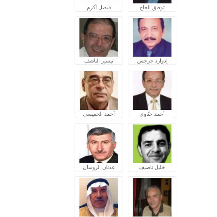
توفيق الحاج
فيصل أكرم
إدوارد جرجس
تيسير الناشف
أحمد ختّاوي
أحمد الخميسي
خليل ناصيف
عدنان الروسان