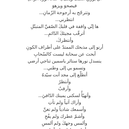
فيصحوَ ويزهوَ
وتترجّح به أرجوحة الزّمانِ…
انتظرني…
ها إنّي واقفة في قلبكَ الصّفيِّ المتبتّلِ
أترقّب مجيئكَ الدّائمِ…
وأنتظركَ،
أرنو إلى مذبحك الممتدّ على أطراف الكونِ
أبحث عن سحابة ليست كالسّحابِ
ينسدل نورها ستائر ياسمين تناجي أرضي
وتسمو بي إلى وطني…
أتطلّع إلى مجد أنت سيّدهُ
وأنتظرُ
وأرقبُ
وأتهيّأُ لسكنى يمينك الدّافئِ…
وأراك آتياً ولم تأتِ
وأسمعك شادياً ولم تغنِّ
وأشمّ عطرك ولم يفُحِ
وألمس وجهكَ ولم ألمسِ