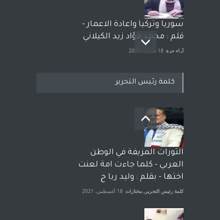
سوريا وتركيا واعادة الاعمار -
قلم : محمد فؤاد زيد الكيلاني
آراء حرة
18 فبراير، 2023
كلمة رئيس التحرير
بعد معارك قضائية طاحنة كتب
وترافع فيها بنفسه مرة اخرى..
الشيخ طارق يوسف يقهر
الحكومة الأمريكية ، فأعطوه
الثورات المزيفة في الوطن
الجنسية عن يد وهم صاغرون،
العربي - كلما جاءت امة لعنت
آراء حرة
,
مختارات
7 أبريل، 2023
اختها - بقلم : وليد ربا ح
كلمة رئيس التحرير
,
مختارات
18 أغسطس، 2021