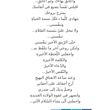
وأعانق بهاءك ولم أعانقِ…
اقبلني نَفَساً يضيع في أنفاسكَ
يمتزج بروحكَ
يتهادى كلّما دعتْكَ بسمة الحياةِ
وتنفّسني…
ولا تبخل عليّ بنسمة الصّلاةِ…
تنفّسني…
حتّى الرّمق الأخير تنفّسني
ولتكن روحي آخر ما تتلفّظ بهِ…
واجعلني اللّحظة الأخيرة
والكلمة الأخيرة
والدّعاء الأخيرْ
والنّفَس الأخيرْ…
وعند ساعة الانعتاقِ البهيجِ
أرخِ أجفانك على أجفاني
وضمَّ يديكَ إلى صدري
وانصهر في غفوة الولادة الجديدةِ
واحملني أنّى يشاء السّلام الآتي…