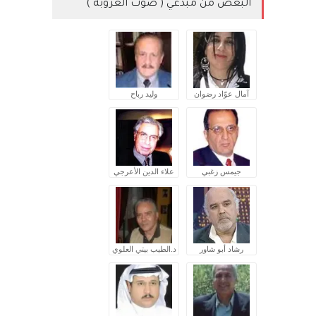
البعض من مبدعي ( صوت العروبة )
آمال عوّاد رضوان
وليد رباح
جيمس زغبي
علاء الدين الأعرجي
رشاد أبو شاور
د.الطيب بيتي العلوي