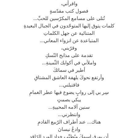
واقرأني،
فصول كتب مقدّسةٍ
تُتلى على مسامع المكرّسين للحبِّ…
كلمات يتوق إليها المتوحّدون في الجبال البعيدةِ
المتنائية عن جهل الكلماتِ
المتباعدة عن انزواء المعاني…
وقرّبني،
تقدمة على مذابح النّسكِ
واملأني في أكوابك الثّمينةِ…
أطير في سمائكَ
وأرتفع نحوكَ بلهفة العاشق المشتاقِ
فاقتبلني…
سِر بي إلى روابٍ يضوع فيها عطر الغمامِ
يبكي بصمتٍ
سنين آلامه المحييةِ…
وانتظرني…
هناك… عند أطراف الرّبيع القادمِ
وادعُ نيسانَ
أن يورق اسمكَ ويُطيِّب خداد الورد الرّاقدِ