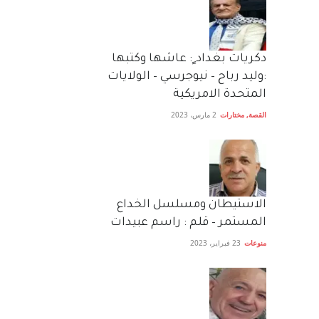
دكريات بغداد ٍ: عاشها وكتبها
:وليد رباح – نيوجرسي – الولايات
المتحدة الامريكية
القصة
,
مختارات
2 مارس، 2023
الاستيطان ومسلسل الخداع
المستمر – قلم : راسم عبيدات
منوعات
23 فبراير، 2023