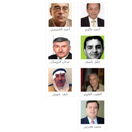
أحمد ختّاوي
أحمد الخميسي
خليل ناصيف
عدنان الروسان
الطيب العلوي
نايف عبوش
محمد هجرس