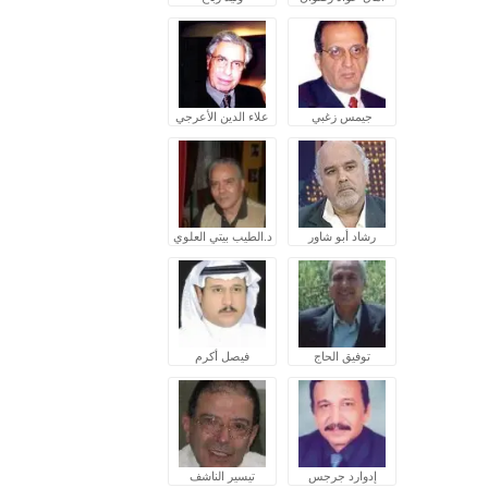
جيمس زغبي
علاء الدين الأعرجي
رشاد أبو شاور
د.الطيب بيتي العلوي
توفيق الحاج
فيصل أكرم
إدوارد جرجس
تيسير الناشف