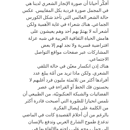
أفكّر أحيانا أن صورة الإنجاز الشعري لدينا هي
في المجمل صورة فردية بكل المقاييس. عكس
حالة الشعر العالمي التي تأخذ شكل الكورس
الجماعي. هناك شعراء في غاية الأهمية ولكن
أشعر أنه لا يهتمّ بهم أحد وهم يعيشون على
هامش الحياة الثقافية العربية في شبه عزلة
افتراضية قسرية ولا نجد لهم إلا بعض
المشاركات عبر صفحات مواقع التواصل
الاجتماعي.
هناك إذن انكسار معيّن في حالة التلقي
الشعري. ولكن ماذا تريد من أمّة يبلغ عدد
أفرادها أكثر من ثلاثمئة مليون فرد أغلبهم لا
يحسنون فك الخط أو القراءة في عصر
الفضائيات والشبكة العنكبوتيّة، من الطبيعي أن
نلمس انحيازا للصّورة التي أصبحت قادرة أكثر
من الكلمة على إيصال الفكرة.
بالرغم من أن أحلامَ القصيدةِ كانت في الماضي
تدغدغ طموح الشارع العربي وتدفع بالإنسان
إلى حملِ روحهِ على راحتهِ والإلقاءِ بها في