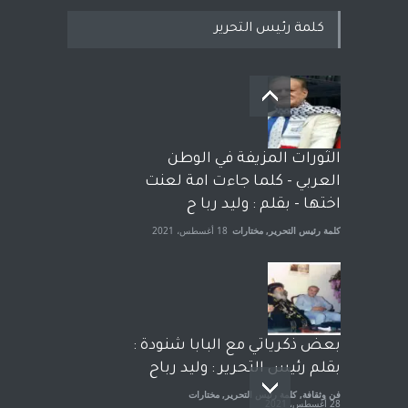
كلمة رئيس التحرير
بعد معارك قضائية طاحنة كتب
وترافع فيها بنفسه مرة اخرى..
الشيخ طارق يوسف يقهر
الحكومة الأمريكية ، فأعطوه
الثورات المزيفة في الوطن
الجنسية عن يد وهم صاغرون،
العربي - كلما جاءت امة لعنت
آراء حرة
,
مختارات
7 أبريل، 2023
اختها - بقلم : وليد ربا ح
كلمة رئيس التحرير
,
مختارات
18 أغسطس، 2021
بعض ذكرياتي مع البابا شنودة :
بقلم رئيس التحرير : وليد رباح
فن وثقافة
,
كلمة رئيس التحرير
,
مختارات
28 أغسطس، 2021