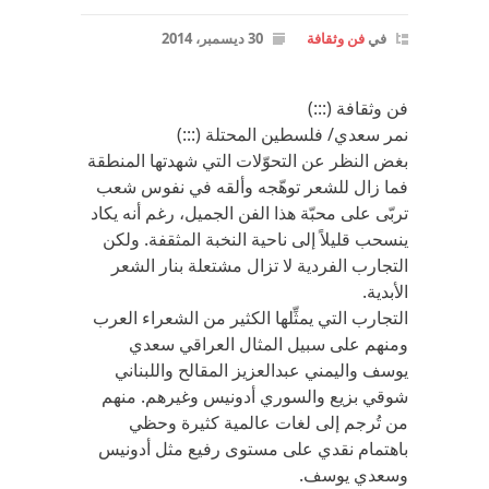
في
فن وثقافة
30 ديسمبر، 2014
فن وثقافة (:::)
نمر سعدي/ فلسطين المحتلة (:::)
بغض النظر عن التحوّلات التي شهدتها المنطقة
فما زال للشعر توهّجه وألقه في نفوس شعب
تربّى على محبّة هذا الفن الجميل، رغم أنه يكاد
ينسحب قليلاً إلى ناحية النخبة المثقفة. ولكن
التجارب الفردية لا تزال مشتعلة بنار الشعر
الأبدية.
التجارب التي يمثِّلها الكثير من الشعراء العرب
ومنهم على سبيل المثال العراقي سعدي
يوسف واليمني عبدالعزيز المقالح واللبناني
شوقي بزيع والسوري أدونيس وغيرهم. منهم
من تُرجم إلى لغات عالمية كثيرة وحظي
باهتمام نقدي على مستوى رفيع مثل أدونيس
وسعدي يوسف.