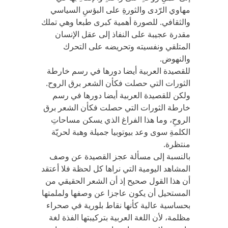
مهاوي الرّدى والثورةِ على البؤسِ السياسي
والثقافي. للصورة أهمية كبرى طبعا وهي تملك
مقدرة عجيبة على النفاذ إلى عقل الإنسان
المتلقي ونفسيته وتحريضه على التحرك
والنهوض.
للقصيدة العربية أيضا دورها في رسم خارطة
الثورات التي حصلت فكأن الشعر برق الروح.
ولكن للقصيدة العربية أيضا دورها في رسم
خارطة الثورات التي حصلت فكأن الشعر برق
الروحِ، وما هذا الفراغ الذي يسكن مساحاتِ
الكلمةِ سوى وعد بيوتوبيا جميلة وهبة لحريّة
منتظرة.
بالنسبة إلى مسألة عجز القصيدة عن وصف
المشاهد اليومية التي نراها كل لحظة فلا أعتقد
أن هذا القول صحيح إذ أن الشعر الحقيقي من
المستحيل أن يكون عاجزا عن وصفها ولملمتها
بحساسية عالية كأنها نقاط بلورية في صحراء
مظلمة، لأن اللغة العربية بتركيبتها الفذة لغة