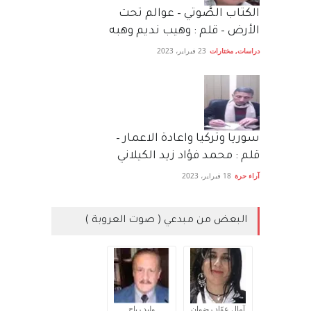
الكتاب الصَّوتي – عوالم تحت
الأرض – قلم : وهيب نديم وهبه
دراسات
,
مختارات
23 فبراير، 2023
سوريا وتركيا واعادة الاعمار –
قلم : محمد فؤاد زيد الكيلاني
آراء حرة
18 فبراير، 2023
البعض من مبدعي ( صوت العروبة )
آمال عوّاد رضوان
وليد رباح