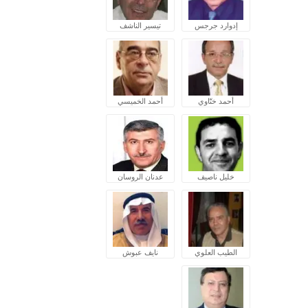
إدوارد جرجس
تيسير الناشف
أحمد ختّاوي
أحمد الخميسي
خليل ناصيف
عدنان الروسان
الطيب العلوي
نايف عبوش