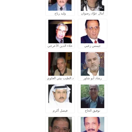
آمال عوّاد رضوان
وليد رباح
جيمس زغبي
علاء الدين الأعرجي
رشاد أبو شاور
د.الطيب بيتي العلوي
توفيق الحاج
فيصل أكرم