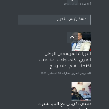
آراء حرة
18 فبراير، 2023
كلمة رئيس التحرير
بعد معارك قضائية طاحنة كتب
وترافع فيها بنفسه مرة اخرى..
الشيخ طارق يوسف يقهر
الحكومة الأمريكية ، فأعطوه
الثورات المزيفة في الوطن
الجنسية عن يد وهم صاغرون،
العربي - كلما جاءت امة لعنت
آراء حرة
,
مختارات
7 أبريل، 2023
اختها - بقلم : وليد ربا ح
كلمة رئيس التحرير
,
مختارات
18 أغسطس، 2021
بعض ذكرياتي مع البابا شنودة :