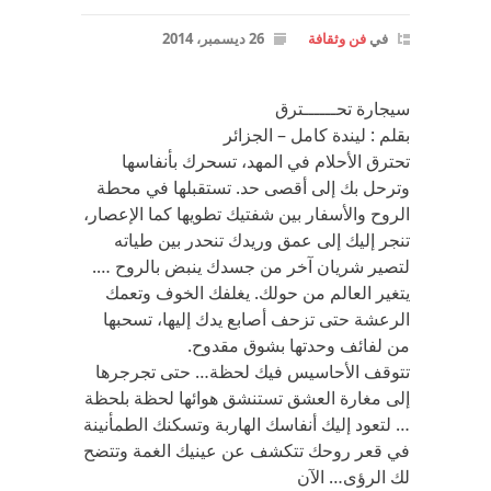
في
فن وثقافة
26 ديسمبر، 2014
سيجارة تحــــــترق
بقلم : ليندة كامل – الجزائر
تحترق الأحلام في المهد، تسحرك بأنفاسها
وترحل بك إلى أقصى حد. تستقبلها في محطة
الروح والأسفار بين شفتيك تطويها كما الإعصار،
تنجر إليك إلى عمق وريدك تنحدر بين طياته
لتصير شريان آخر من جسدك ينبض بالروح ….
يتغير العالم من حولك. يغلفك الخوف وتعمك
الرعشة حتى تزحف أصابع يدك إليها، تسحبها
من لفائف وحدتها بشوق مقدوح.
تتوقف الأحاسيس فيك لحظة… حتى تجرجرها
إلى مغارة العشق تستنشق هوائها لحظة بلحظة
… لتعود إليك أنفاسك الهاربة وتسكنك الطمأنينة
في قعر روحك تتكشف عن عينيك الغمة وتتضح
لك الرؤى… الآن