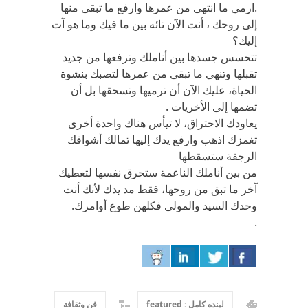
.ارمي ما انتهى من عمرها وارفع ما تبقى منها
إلى روحك ، أنت الآن تائه بين ما فيك وما هو آت
إليك؟
تتحسس جسدها بين أناملك وترفعها من جديد
تقبلها وتنهي ما تبقى من عمرها لتصبك بنشوة
الحياة، عليك الآن أن ترميها وتسحقها بل أن
تضمها إلى الأخريات .
يعاودك الاحتراق، لا تيأس هناك واحدة أخرى
تغمزك اذهب وارفع يدك إليها تمالك أشواقك
الرجفة ستسقطها
من بين أناملك الناعمة ستحرق نفسها لتعطيك
آخر ما تبق من روحها، فقط مد يدك لأنك أنت
وحدك السيد والمولى فكلهن طوع أوامرك.
.
لينده كامل : featured
فن وثقافة