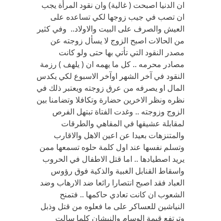
ان الدنيا اصبحت ( غالية) وان نقود المرأة يجب
ان تصب في جيب زوجها لكي تساعده على
العيش والصرف على البيت والاولاد.. وفي كثير
من الحالات اصبح الزوج لا يسأل زوجته عن
مصدر النقود التي تأتي بها حتى ولو كانت
مصادر محرمه .. كل ما يهمه ان ( يلهف ) رزمة
النقود في آخر الشهر اوآخر الاسبوع لكي يكدس
المال او يصرفه من عرق زوجته ويعتبر ذلك في
نظره ونظر الاخرين حضارة وتكافلا وتضامنا بين
الزوج وزوجته .. وغدت الفتاة تبتهل الفرص
لمقابلة عشيقها في المقاهي والطرقات
والمتنزهات بعيدا عن اعين الاهل والاقارب
وتسلم نفسها عند اول كلمة حلوه تسمعها ممن
يريد اصطيادها .. اما قتل الاطفال في الحروب
واسقاط القنابل الغبية والذكية فوق رؤوس
العباد فقد اصبح انتصارا رائعا ضد الارهاب وضد
الشعوب ان كانت تعادي حاكمها .. فتمنح
النياشين للعساكر على ما فعلوه من قتل وذبل
وترتفع قيمة الوسام والنيشان كلما سالت