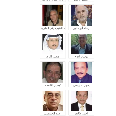
رشاد أبو شاور
د.الطيب بيتي العلوي
توفيق الحاج
فيصل أكرم
إدوارد جرجس
تيسير الناشف
أحمد ختّاوي
أحمد الخميسي