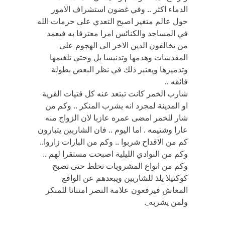
الدماء اكثر .. وفي غضون استشراف الامور
حول عالم متغير اصبح التعدي على حرمات الله
في المساجد والكنائس امرا معترفا به فيعمد
من يخالفون الدين الاخر الى الهجوم على
المقدسات وهدمها وتدنيسا بل وحتى تلغيمها
وتدميرها ويعتبر ذلك في نظر البعض بطولة
فائقه ..
شارب الخمر كانت تبتعد عنه كل فتيات القرية
او المدينة لمجرد انه يشرب المنكر .. وكم من
شار للخمر امضى عمره عازبا لان الزواج منه
عارا وشتيمه . اما اليوم .. فان الشاربين يتبارون
كم من الاقداح شربوا .. وكم من البارات زاروا..
وكم من النوادي الليلية اصبحت مستقرا لهم ..
وكم من انواع المشروبات تخلط حتى تصبح
كوكتيلا يلذ للشاربين ويبعدهم عن الواقع
المعاش فيرفعون علامة النصر امتنانا للمنكر
ولمن يشربه ِ.