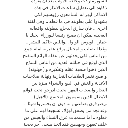
السوبرماركت وخلعه الابواب بعد ان يقوده
ذكاؤه الى تعطيل ساعات الانذار في هذه
الاماكن ليهز له السامعون رؤوسهم لكي
يشهدوا على بطولته في ما فعله .. وفي لفتة
اخرى .. فان سارق الدجاج لبطولته وافعاله
العجيبه يمكن ان يصبح رئيسا للوزراء بحبك يا
حمار .. اوبوس الواوا …واللص حاكما للبشر ..
وغدا النصاب والمحتال يرفع عقيرته امام جمع
من الناس لكي يحدثهم عن عقله الرائع المتفتح
الذي اوقع في حبائله العديد من الناس السذج
الذين ذهبوا ضحية عقله وتفكيره و ( فهلوته)
واصبح تغيير العلامات التجارية ونهاية صلاحيات
الاغذية والغش في البيع والشراء ميزة بين
التجار واصحاب المهن بحيث ادرجوا تحت قوائم
الابطال الذين يسممون المجتمع (الاهبل)
ويصرفون بضاعتهم له دون ان يخسروا شيئا ..
وقد تجد من يصفق لهؤلاء تشجيعا لهم على ما
فعلوه .. اما مسميات عرق النساء والعيش من
خلف تعبهن وجهدهن فقد اتخذ منحى آخر بحجة