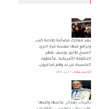
بعد معارك قضائية طاحنة كتب
وترافع فيها بنفسه مرة اخرى..
الشيخ طارق يوسف يقهر
الحكومة الأمريكية ، فأعطوه
الجنسية عن يد وهم صاغرون،
آراء حرة
,
مختارات
7 أبريل، 2023
دكريات بغداد ٍ: عاشها وكتبها
:وليد رباح – نيوجرسي – الولايات