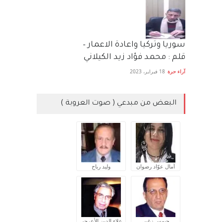
سوريا وتركيا واعادة الاعمار –
قلم : محمد فؤاد زيد الكيلاني
آراء حرة
18 فبراير، 2023
البعض من مبدعي ( صوت العروبة )
آمال عوّاد رضوان
وليد رباح
جيمس زغبي
علاء الدين الأعرجي