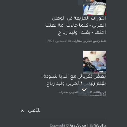
وترافع فيها بنفسه مرة اخرى..
الشيخ طارق يوسف يقهر
الحكومة الأمريكية ، فأعطوه
الثورات المزيفة في الوطن
الجنسية عن يد وهم صاغرون،
العربي - كلما جاءت امة لعنت
آراء حرة
,
مختارات
7 أبريل، 2023
اختها - بقلم : وليد ربا ح
كلمة رئيس التحرير
,
مختارات
18 أغسطس، 2021
بعض ذكرياتي مع البابا شنودة :
بقلم رئيس التحرير : وليد رباح
فن وثقافة
,
كلمة رئيس التحرير
,
مختارات
28 أغسطس، 2021
للأعلى
Copyright ©
ArabVoice
| By
WebTix