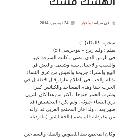
الهشك فشك
في
سياسة وأخبار
24 ديسمبر، 2014
سخرية كالبكاء(:::)
بقلم : وليد رباح – نيوجرسي (:::)
في الزمن الذي مضى .. كانت السرقة عيبا
والنصب والاحتيال سبة وشتيمة والغش في
البيع والشراء جريمة والعيش من عرق النساء
نذالة والحب في الظلام عارا وقتل الاطفال في
الحرب جبنا وهدم المساجد والكنائس كفرا
وشرب الخمر جنوحا .. اكثر من هذا كان التزيي
بزي النساء خنوثة . ولم يكن ( التحشيش) قد
ظهر بعد .. ولذا فان المجتمع العربي قد ازاله
من مفرداته فلم يصم ( الحشاشين ) بالرذيله.
وكان المجتمع ينبذ اللصوص والقتلة والسفاحين