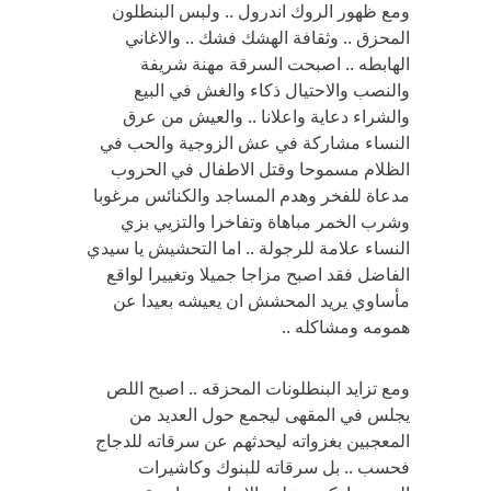
ومع ظهور الروك اندرول .. ولبس البنطلون
المحزق .. وثقافة الهشك فشك .. والاغاني
الهابطه .. اصبحت السرقة مهنة شريفة
والنصب والاحتيال ذكاء والغش في البيع
والشراء دعاية واعلانا .. والعيش من عرق
النساء مشاركة في عش الزوجية والحب في
الظلام مسموحا وقتل الاطفال في الحروب
مدعاة للفخر وهدم المساجد والكنائس مرغوبا
وشرب الخمر مباهاة وتفاخرا والتزيي بزي
النساء علامة للرجولة .. اما التحشيش يا سيدي
الفاضل فقد اصبح مزاجا جميلا وتغييرا لواقع
مأساوي يريد المحشش ان يعيشه بعيدا عن
همومه ومشاكله ..
ومع تزايد البنطلونات المحزقه .. اصبح اللص
يجلس في المقهى ليجمع حول العديد من
المعجبين بغزواته ليحدثهم عن سرقاته للدجاج
فحسب .. بل سرقاته للبنوك وكاشيرات