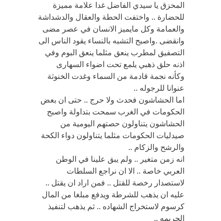
المحزق يا سيدي الفاضل غدا علامة مميزة
للحضارة .. واختفت الحطة والعقال والدشداشة
والعمامة وكل مايميز الانسان في عصر مضى
وانقضى .واصبح التشبه بالنساء يقود الناس الى
التصفيق لمطرب ينعق مثلما ينعق البوم وفي
اذنه حلق ذهبي يلمع تحت اضواء السهارى
وكأنه نجمة قادمة من السماء وغدت الخنوثة
عنوانا للرجوله ..
اما الحشاشون فحدث ولا حرج .. حتى ان بعض
الحكومات في الغرب سمحت بتداولة واصبح
الحشاشون يتناولون حصتهم اليومية من
صيدليات الحكومات مثلما يتناولون دواء الكحة
والرشح والزكام ..
انه زمن متغير .. ولم يبق علينا في الوطن
العربي خاصة .. الا ان نراجع السلطات
لاستصدار رخصة للقتل .. فمن اراد ان يقتل ..
عليه ان يذهب للشرطة ويدفع مبلغا من المال
كرسوم لاستخراج الشهاده .. ثم يذهب لتنفيذ
الجريمه ..