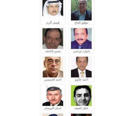
توفيق الحاج
فيصل أكرم
إدوارد جرجس
تيسير الناشف
أحمد ختّاوي
أحمد الخميسي
خليل ناصيف
عدنان الروسان