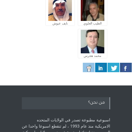
الطيب العلوي
نايف عبوش
محمد هجرس
من نحن؟
اسبوعية مطبوعة تصدر في الولايات المتحده
الامريكية منذ عام 1993 ، لم ‏تنقطع اسبوعا واحدا عن