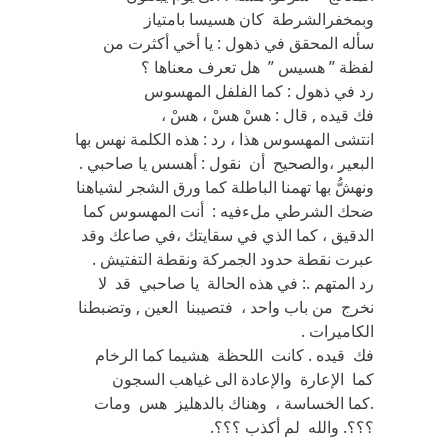
وبمخفرالشرطة كان هسيسا بامتياز
سأله المحقق في ذهول : يا أخي أكثرت من
لفظة ” هسيس ” هل تعرف معناها ؟
رد في ذهول : كما الفلفل المهسوس
فك قيده , قال : هسْ هسْ ، هسْ ،
انتشى المهسوس هذا ، رد : هذه الكلمة نهس بها
البعير ،والصحيح أن نقول : أهسس يا صاحبي .
ونهشُّ بها تهمنا الباطلة كما ورق الشجر لشياهنا
ضحك الشرطي ملءفيه : أنت المهسوس كما
الدقيق ، كما الذي في سقايتك ،في صاعك وقد
عبرت نقطة حدود الجمركة ونقطة التفتيش .
رد المتهم .: في هذه الحالة يا صاحبي قد لا
نخرج من باب واحد ، فتصيبنا العين , وتضبطنا
الكاميرات .
فك قيده . كانت اللحظة هشيما كما الرخام
كما الإعارة والإعادة الى غياهب السجون
.كما الخساسة ، وهناك بالدهليز هس ومات
؟؟؟. والله لم أكذب ؟؟؟.