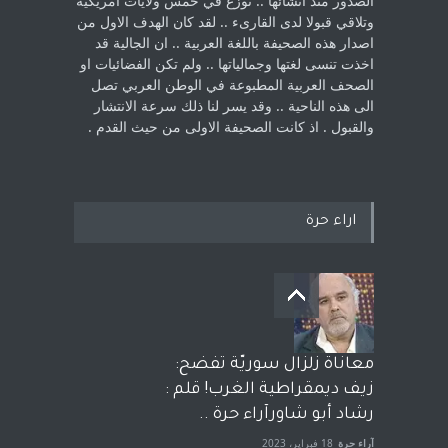
الصدور منذ انشائها .. توزع في خمس ولايات امريكية
‏وتلاقي قبولا لدى القارىء ..‏ لقد كان الهدف الاول من
اصدار هذه الصحيفة باللغة العربية .. ان الجالية قد
اخذت ‏تنسى لغتها وجمالياتها .. ولم تكن الفضائيات او
الصحف العربية المطبوعة في الوطن ‏العربي تصل
الى هذه الناحية .. وقد يسر لنا ذلك سرعة الانتشار
والقبول . اذ كانت ‏الصحيفة الاولى من حيث القدم . ‏
اراء حرة
معاناة زلزال سوريّة تفضح:
زيف ديمقراطية الغرب! قلم :
رشاد أبو شاورآراء حرة ..
آراء حرة
18 فبراير، 2023