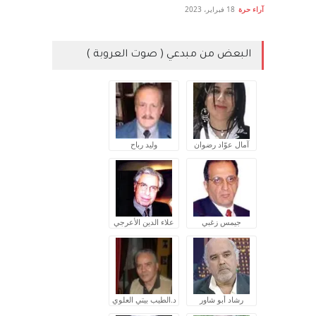
آراء حرة
18 فبراير، 2023
البعض من مبدعي ( صوت العروبة )
آمال عوّاد رضوان
وليد رباح
جيمس زغبي
علاء الدين الأعرجي
رشاد أبو شاور
د.الطيب بيتي العلوي