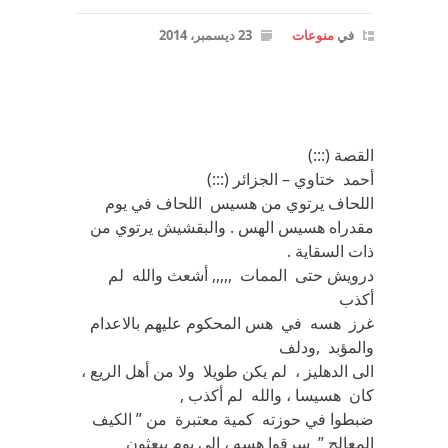
في
منوعات
23 ديسمبر، 2014
القصة (:::)
أحمد ختاوي – الجزائر (:::)
اللحاف يرتوي من هسيس اللحاف في يوم
مقدراه هسيس الهس . والبقشيش يرتوي من
ذات السقاية .
درويش حتى الممات ,,,,, أشعث والله لم
أكذب
غرز هسه في هس المحكوم عليهم بالاعدام
والمؤبد ,ودلف
الى الدهليز ، لم يكن طويلا ولا من أهل الريع ،
كان هسيسا ، والله لم أكذب ,
ضبطوا في حوزته كمية معتبرة من ” الكيف
المعالج ” سرقوا هسه ، الى يوم يبعثون