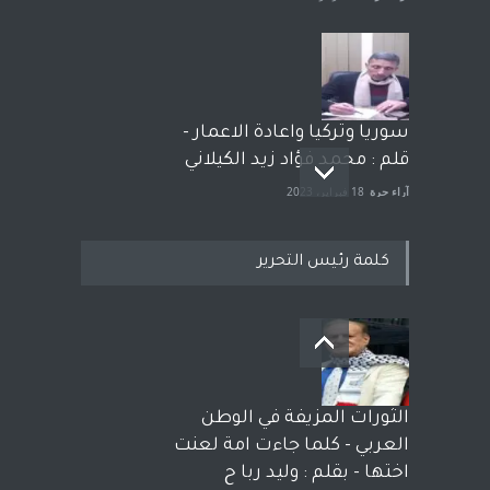
سوريا وتركيا واعادة الاعمار -
قلم : محمد فؤاد زيد الكيلاني
آراء حرة
18 فبراير، 2023
كلمة رئيس التحرير
بعد معارك قضائية طاحنة كتب
وترافع فيها بنفسه مرة اخرى..
الشيخ طارق يوسف يقهر
الحكومة الأمريكية ، فأعطوه
الثورات المزيفة في الوطن
الجنسية عن يد وهم صاغرون،
العربي - كلما جاءت امة لعنت
آراء حرة
,
مختارات
7 أبريل، 2023
اختها - بقلم : وليد ربا ح