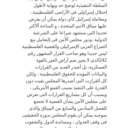
السلطة التنفيذية لوضح حد ونهاية لأطول
إحتلال إسرائيلى فى الأراضى الفلسطينية ،
ومعاملة إسرائيل كأى دولة يمكن أن يفرض
عليها ميثاق الأمم المتحدة ، و الساحة ألأكثر
تحديدا التى ستشهد صراعا على الشرعية
الدولية .ودور مجلس ألأمن فى إلتعامل مع
الصراع العربى الإسرائيلى والقضية الفلسطينية
ليس جديدا وهو صاحب القرار المشهور رقم
242الذى لا يجيز ضم أراض الغير بالقوة
العسكرية، بل أصدر العديد من القرارات
والبيانات المؤيده للحقوق الفلسطينية ، ولكن
كل القرارت التى أصدرها المجلس بقيت دون
القدرة على التنفيذ بسبب الفيتو الأمريكى ،
وبسبب أن كل مشاريع القرارات التى تعرض
على مجلس الأمن بشأن القضية لا تخضع
للفصل السادس والسابع من الميثاق والذى
بموجبه يمكن أن يقوم المجلس بدوره الحقيقيى
فى وقف العدوان ، ومساندة الدول والشعوب