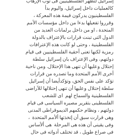
إسرائيل لتظهر الفلسطينيين فى ثوب الإرهاب
كالعمليات داخل إسرائيل، واليوم بدأ
الفلسطينيون يدركون قيمة هذه المعركة ،
وقرروا تفعيلها بدءا من داخل مؤسسات الأمم
المتحدة ، او من داخل برلمانات العديد من
الدول التى تبنت قرارات بالإعتراف بالدولة
الفلسطينية ، وحتى لو كانت هذه الإعترافات
رمزية لكنها تعنى أحقية الفلسطينيين فى قيام
دولتهم، وفى الإعتراف بان إسرائيل سلطة
إحتلال وعليها أن تنهى هذا الإحتلال. ومن ناحية
أخرى الأمم المتحدة وما تصدره من قرارات
تؤكد على نفس الحق، وتؤكدأيضا أن إسرائيل
سلطة إحتلال وعليها أن تنهى إحتلالها للآراضى
الفلسطينية والسماح لهم اى للشعب
الفلسطينى بتقرير مصيره السياسى فى قيام
دولتهم ، ونظام حكمهم الديموقراطى المدنى
وهى قرارت سبق أن إتخذتها ألأمم المتحدة ،
وفى يقينى أن هذه هى المرحلة هى ألأساس
فى صراع طويل ، قد تختلف آدواته فى حال