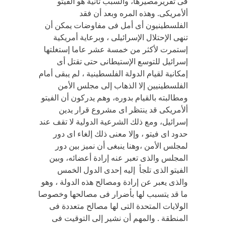
فى تقريرمصيرها، والسبب ثانية هو الفيتو
ألأمريكى. وهذه المره وبعد أن فقد
الفلسطينيون أى أمل فى مفاوضات يمكن أن
تنهى الإحتلال الإسرائيلى ، وبرعاية أمريكية
إستمرت لأكثر من خمسة عشر عاما إستغلتها
إسرائيل للتوسع الإستيطانى حتى تقتل أى
إمكانية لقيام الدولة الفلسطينية ، لم يبقى أمام
الفلسطينيين إلا الذهاب إلى مجلس الأمن
ومطالبته بالقيام بدوره، وهم يدركون أن الفيتو
ألأمريكى قد ينتظر اى مشروع قرار يدين
إسرائيل، ومع ذلك الشرعية الدولية لا تقف عند
حدود اى فيتو ، وإلا معنى ذلك إلغاء اى دور
لمجلس الأمن ،وهنا ينبغى أن نميز بين دور
المجلس والذى تعبر عنه إرادة أعضائه، وبين
الفيتو الذى تلجأ إليه إحدى الدول الخمس
والذى يعبر عن إرادة ومصالح هذه الدولة ، وهو
ما قد يتسبب لها بأضرار فى مصالحها وخصوصا
الولايات المتحدة التى لها مصالح متعددة فى
المنطقة . والمهم أن نشير إلى التوقيت فى