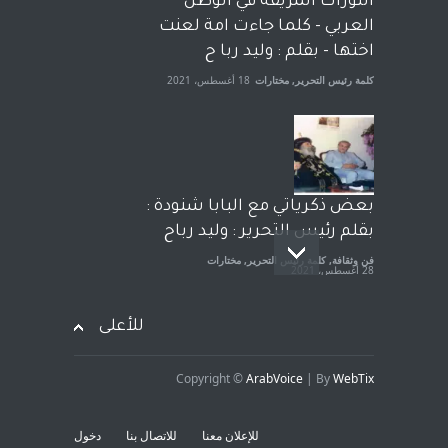
الثورات المزيفة في الوطن
الجنسية عن يد وهم صاغرون،
العربي - كلما جاءت امة لعنت
آراء حرة
,
مختارات
7 أبريل، 2023
اختها - بقلم : وليد ربا ح
كلمة رئيس التحرير
,
مختارات
18 أغسطس، 2021
بعض ذكرياتي مع البابا شنودة :
بقلم رئيس التحرير : وليد رباح
فن وثقافة
,
كلمة رئيس التحرير
,
مختارات
28 أغسطس، 2021
للأعلى
Copyright ©
ArabVoice
| By
WebTix
افتتاحية صوت العروبة : شهادة
خلو من الارهاب - بقلم : وليد
للإعلان معنا
للاتصال بنا
دخول
رباح