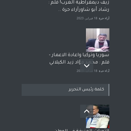
زيف ديمقراطية الغرب! قلم :
رشاد أبو شاورآراء حرة ..
آراء حرة
18 فبراير، 2023
سوريا وتركيا واعادة الاعمار -
قلم : محمد فؤاد زيد الكيلاني
آراء حرة
18 فبراير، 2023
كلمة رئيس التحرير
بعد معارك قضائية طاحنة كتب
وترافع فيها بنفسه مرة اخرى..
الشيخ طارق يوسف يقهر
الحكومة الأمريكية ، فأعطوه