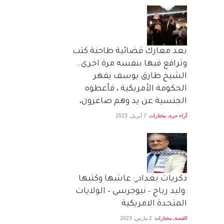
بعد معارك قضائية طاحنة كتب
وترافع فيها بنفسه مرة اخرى..
الشيخ طارق يوسف يقهر
الحكومة الأمريكية ، فأعطوه
الجنسية عن يد وهم صاغرون،
آراء حرة
,
مختارات
7 أبريل، 2023
دكريات بغداد ٍ: عاشها وكتبها
:وليد رباح – نيوجرسي – الولايات
المتحدة الامريكية
القصة
,
مختارات
2 مارس، 2023