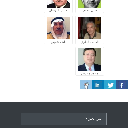
خليل ناصيف
عدنان الروسان
الطيب العلوي
نايف عبوش
محمد هجرس
من نحن؟