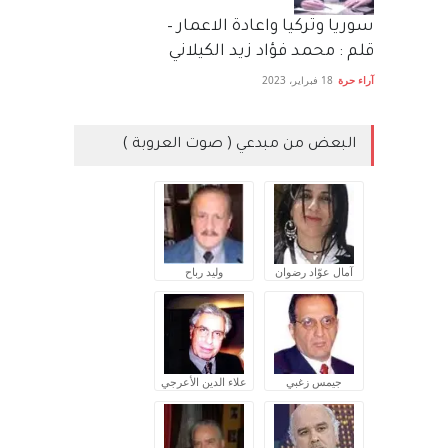
سوريا وتركيا واعادة الاعمار –
قلم : محمد فؤاد زيد الكيلاني
آراء حرة
18 فبراير، 2023
البعض من مبدعي ( صوت العروبة )
آمال عوّاد رضوان
وليد رباح
جيمس زغبي
علاء الدين الأعرجي