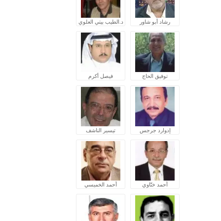
رشاد أبو شاور
د.الطيب بيتي العلوي
توفيق الحاج
فيصل أكرم
إدوارد جرجس
تيسير الناشف
أحمد ختّاوي
أحمد الخميسي