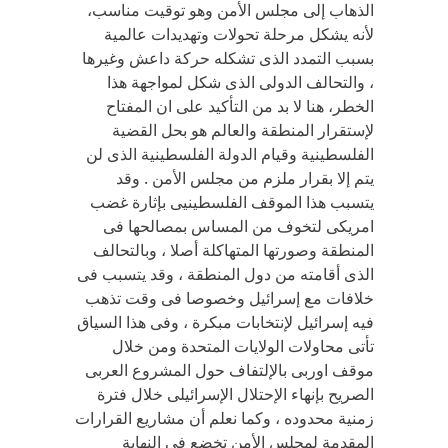
الذهاب إلى مجلس الأمن وهو توقيت مناسب،
لأنه يشكل مرحلة تحولات وتهديدات عالمية
بسبب التمدد الذى تشكله حركة داعش وغيرها
، والتحالف الدولى الذى شكل لمواجهة هذا
الخطر، هنا لا بد من التأكيد على ان المفتاح
لإستقرار المنطقة والعالم هو بحل القضية
الفلسطينية وقيام الدولة الفلسطينية الذى لن
يتم إلا بقرار ملزم من مجلس الأمن . وقد
يتسبب هذا الموقف الفلسطينيى بإثارة غضب
امريكى لتخوف من المساس بمصالحها فى
المنطقة وصورتها المتهاكلة أصلا ، وبالتحالف
الذى أقامته من دول المنطقة ، وقد يتسبب فى
خلافات مع إسرائيل وخصوصا فى وقت تذهب
فيه إسرائيل لإنتخابات مبكرة ، وفى هذا السياق
تأتى محاولات الولايات المتحدة ومن خلال
موقف اوربى بالإلتفاف حول المشروع العربى
الصريح بإنهاء الإحتلال الإسرائيلى خلال فترة
زمنية محدوده ، وكما نعلم أن مشاريع القرارات
المقدمة لمجلس الأمن تخضع فى النهاية