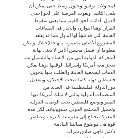
لمحاولات توفيق وحلول وسط حتى يمكن أن
يلقى التاييد، ويفوت الفرصة على لجؤ إحدى
الدول الدائمة لحق الفيتو مما يعنى سقوط
القرار. وهنا التوازن والحذر فى الصياغات
العامة التى قد تلجأ لها الدول مما قد يفقد
المشروع ألأصلى مضمونه بإنهاء الإحتلال.وليكن
معلوما أن فشل مجلس ألأمن لا يعنى نهاية
للمعركة الدولية التى من الإتساع والشمول مما
تعجز معه أمريكا وإسرائيل لوقفها ،وهنا يمكن
الذهاب للجمعية العامة والطلب منها بتحويل
فلسطين دولة كاملة تحت الإحتلال، وبتفعيل
دور الدولة الفلسطينية فى العديد من
المنظمات الدولية والتى لا تملك أمريكا فيها
الفيتو.وبوضع فلسطين تحت الوصاية الدولية
وتحميل المجتمع الدولى مسؤولياته، لكن هذه
المعركة تحتاج إلى مقومات كثيرة ، وعناصر
قوة هى موضوع مقالتنا القادمة .
دكتور ناجى صادق شراب