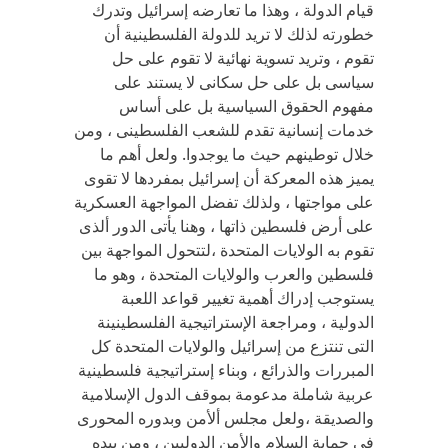
قيام الدولة ، وهذا ما تعارضه إسرائيل وتدرك
خطورته لذلك لا تريد للدولة الفلسطينية أن
تقوم ، وتريد تسوية نهائية لا تقوم على حل
سياسى بل على حل سكانى لا يستند على
مفهوم الحقوق السياسية بل على أساس
خدمات إنسانية تقدم للشعب الفلسطينى ، ومن
خلال توطينهم حيث ما يوجدوا. ولعل أهم ما
يميز هذه المعركة أن إسرائيل بمفردها لا تقوى
على مواجتها ، ولذلك تفضل المواجهة العسكرية
على أرض فلسطين ذاتها ، وهنا يأتى الدور ألذى
تقوم به الولايات المتحدة ،لتتحول المواجهة بين
فلسطين والعرب والولايات المتحدة ، وهو ما
يستوجب إدراك أهمية تغيير قواعد اللعبة
الدولية ، ومراجعة الإستراتيجية الفلسطينينة
التى تنتزع من إسرائيل والولايات المتحدة كل
المبررات والذرائع ، وبناء إستراتيجية فلسطينية
عربية شاملة مدعومة بموقف الدول الإسلامية
والصديقة ،ولعل مجلس ألأمن وبدوره المحورى
فى حماية السلام والأمن الدوليين ، ومن بيده