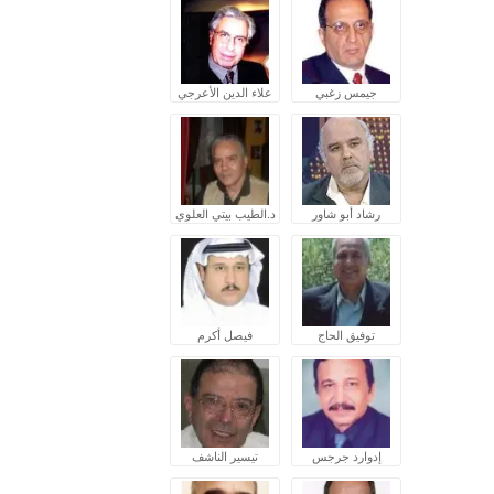
جيمس زغبي
علاء الدين الأعرجي
رشاد أبو شاور
د.الطيب بيتي العلوي
توفيق الحاج
فيصل أكرم
إدوارد جرجس
تيسير الناشف