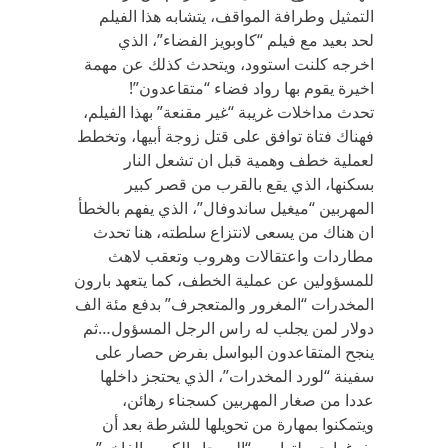
التمثيل وطرافة المواقف، يتشابه هذا الفيلم
لحد بعيد مع فيلم “كاوبويز الفضاء”، الذي
اخرجه كلنت استوود، ويتحدث كذلك عن مهمة
اخيرة يقوم بها رواد فضاء “متقاعدون”!
تحدث مداخلات غريبة “غير مقنعة” بهذا الفيلم،
فهناك فتاة توافق على قتل زوجة أبيها، وتخطط
لعملية خطف وهمية قبل ان تشعل النار
بسكنها، الذي يقع بالقرب من قصر كبير
المهربين “ميغيل ساندوفال”، الذي يفهم بالخطأ
ان هناك من يسعى لانتزاع سلطته، هنا تحدث
مطاردات واعتقالات وهروب وتعقب لاهث
للمسؤولين عن عملية الخطف، كما يتعهد بارون
المخدرات “المغرور والمتعجرف” بدفع مئة الف
دولار لمن يجلب له راس الرجل المسؤول…ثم
ينجح المتقاعدون البواسل بفرض حصار على
سفينة “لورد المخدرات”، الذي يحتجز داخلها
عددا من صغار المهربين كسجناء رهائن،
ويتمكنوا بمهارة من تحويلها للشرطة بعد أن