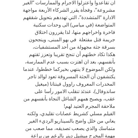
ان تقاعدوا واعتزلوا الاجرام والممارسات “الغير
مشروعة”، وفجأة يقرر الشركاء الأربعة مواجهة
الادارة “المتشددة”، التي تهددهم بتحويل شققهم
المتواضعة (في ميامي) الى وحدات سكنية
فاخرة واخراجهم منها، لذا يقررون اختلاق
جريمة قتل مفتعلة في بهو المبنى، وينجحون
بسرقة جثة مجهولة من أحد المستشفيات،
هكذا تكاد خطتهم أن تنجح تقريبا وتعزز ثقتهم
بأنفسهم، بعد ان اهتزت بسبب عدم الممارسة،
ولكن الموضوع لا ينتهي بخيركما خططوا، عندما
يكتشفون أن الجثة المسروقة تعود لوالد تاجر
المخدرات المعروف راوول فينتانا (ميغيل
ساندوفال)، عندئذ تنقلب الامور رأسا على
عقب، ويصبح همهم الشاغل النجاة بأنفسهم من
ملاحقة المجرم العتيد لهم!
الفيلم مسلي كشريط عصابات تقليدي، ولكنه
يعاني من خلل واضح بالسيناريو الرديء الغير
متماسك والذي يصعب تصديقه، مما صعب من
مهمة المخرج ميشيل دينر بالرغم من براعة