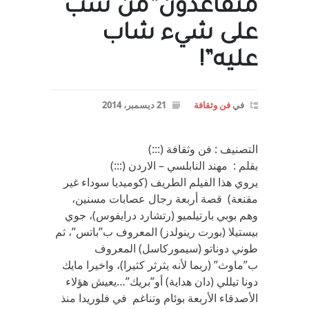
متقاعدون”من شب
على شيء شاب
عليه”!
في
فن وثقافة
21 ديسمبر، 2014
التصنيف : فن وثقافة (:::)
بقلم : مهند النابلسي – الاردن (:::)
يروي هذا الفيلم الطريف (كوميديا سوداء غير
مقنعة) قصة أربعة رجال عصابات مسنين،
وهم بوبي بارتيلميو (رتشارد درايفوس)، جوي
بيستيلا (بورت رينولدز) المعروف ب”باتس”، ثم
طوني دوناتو (سيموركاسل) المعروف
ب”ماوث” (ربما لأنه يثرثر كثيرا)، واخيرا مايك
دونا تيللي (دان هداية) أو”بريك”…يعيش هؤلاء
الأصدقاء الأربعة بوئام وتناغم في فلوريدا منذ