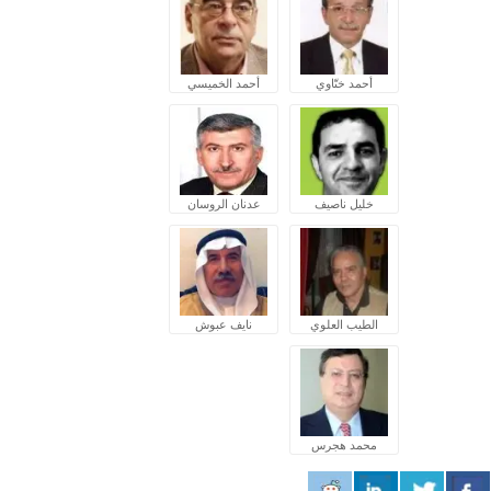
أحمد ختّاوي
أحمد الخميسي
خليل ناصيف
عدنان الروسان
الطيب العلوي
نايف عبوش
محمد هجرس