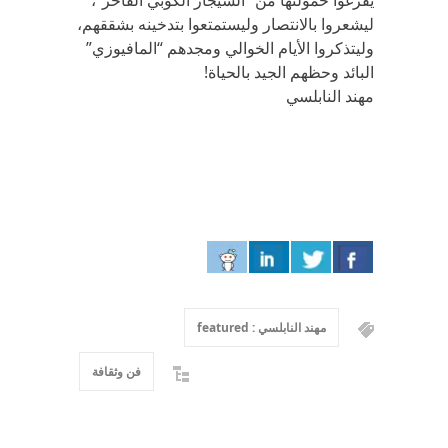
يفرغوا حمولتها من “السيجار الكوبي الفاخر”،
ليشعروا بالانتصار وليستمتعوا بتدخينه بشققهم،
وليتذكروا الأيام الخوالي ومجدهم “المافيوزي”
البائد وحظهم الجيد بالحياة!
مهند النابلسي
مهند النابلسي : featured
فن وثقافة