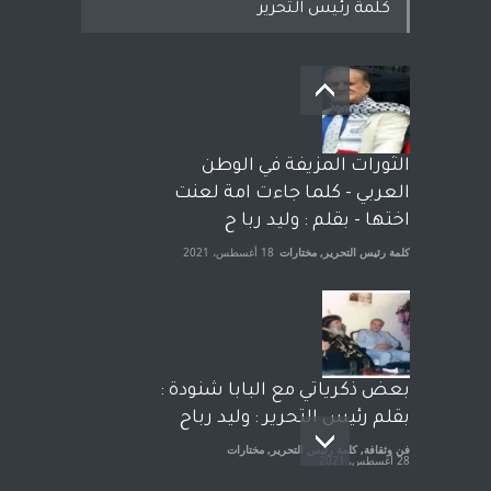
كلمة رئيس التحرير
بعد معارك قضائية طاحنة كتب
وترافع فيها بنفسه مرة اخرى..
الشيخ طارق يوسف يقهر
الحكومة الأمريكية ، فأعطوه
الثورات المزيفة في الوطن
الجنسية عن يد وهم صاغرون،
العربي - كلما جاءت امة لعنت
آراء حرة
,
مختارات
7 أبريل، 2023
اختها - بقلم : وليد ربا ح
كلمة رئيس التحرير
,
مختارات
18 أغسطس، 2021
بعض ذكرياتي مع البابا شنودة :
بقلم رئيس التحرير : وليد رباح
فن وثقافة
,
كلمة رئيس التحرير
,
مختارات
28 أغسطس، 2021