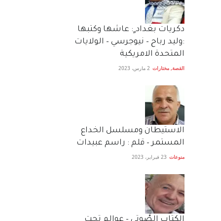
دكريات بغداد ٍ: عاشها وكتبها
:وليد رباح – نيوجرسي – الولايات
المتحدة الامريكية
القصة
,
مختارات
2 مارس، 2023
الاستيطان ومسلسل الخداع
المستمر – قلم : راسم عبيدات
منوعات
23 فبراير، 2023
الكتاب الصَّوتي – عوالم تحت