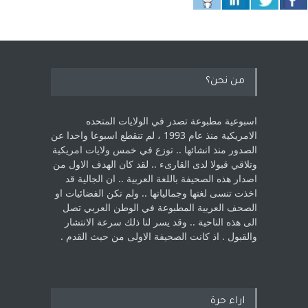
من نحن؟
اسبوعية مطبوعة تصدر في الولايات المتحده
الامريكية منذ عام 1993 ، لم ‏تنقطع اسبوعا واحدا عن
الصدور منذ انشائها .. توزع في خمس ولايات امريكية
‏وتلاقي قبولا لدى القارىء ..‏ لقد كان الهدف الاول من
اصدار هذه الصحيفة باللغة العربية .. ان الجالية قد
اخذت ‏تنسى لغتها وجمالياتها .. ولم تكن الفضائيات او
الصحف العربية المطبوعة في الوطن ‏العربي تصل
الى هذه الناحية .. وقد يسر لنا ذلك سرعة الانتشار
والقبول . اذ كانت ‏الصحيفة الاولى من حيث القدم . ‏
اراء حرة