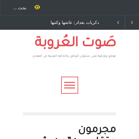
ية طاحنة كتب
دكريات بغداد ٍ: عاشها وكتبها
سه مرة اخرى..
:وليد رباح – نيوجرسي –
رق يوسف يقهر
الولايات المتحدة الامريكية
يكية ، فأعطوه
 وهم صاغرون،
صَوت العُروبة
موقع وورقية تعنى بشئون الوطن والجاليه العربية في المهجر
مجرمون