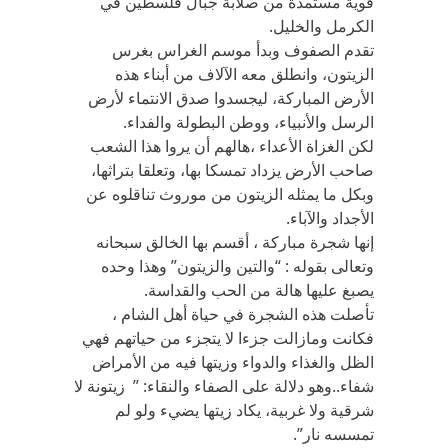
قوية مستمدة من صلابة جبال فلسطين في
الكرمل والخليل.
تقدم الصفوف وبدأ موسم الغراس بغرس
الزيتون، وانطلق معه الآلاف من أبناء هذه
الأرض المباركة، ليجسدوا صدق الانتماء لأرض
الرسل والأنبياء، ووطن البطولة والفداء.
لكن الغزاة الأعداء ،هالهم أن يروا هذا الشعب
صاحب الأرض يزداد تمسكا بها، وتعلقا بتراثها،
وبكل ما يمثله الزيتون من موروث تناقلوه عن
الأجداد والآباء.
إنها شجرة مباركة ، أقسم بها الخالق سبحانه
وتعالى بقوله : “والتين والزيتون” وهذا وحده
يصبغ عليها هالة من الحب والقداسة.
تأصلت هذه الشجرة في حياة أهل الشام ،
فكانت ومازالت جزءا لا يتجزء من حياتهم فهي
الظل والغذاء والدواء وزيتها فيه من الأمراض
شفاء..وهو دلالة على الصفاء والنقاء: ” زيتونة لا
شرقية ولا غربية، يكاد زيتها يضيء ولو لم
تمسسه نار”.