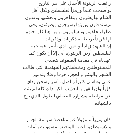
رافقت الزيتونة الأجيال على مر التاريخ
,وأصبحت علماً ورمزاً لفلسطين ولكل أهل
الشام بها يعتزون ويتفاخرون وبخشبها يوقدون
ويستدفئون وبزيتها يسرجون ويضيئون، وفي
ظلها يتحلقون ويتسامرون. ومن هنا كان حبهم
لها فريداً ترتبط به ذكريات وذكريات.
إن الشهيد زياد أبو عين الذي تأصل فيه حبه
لفلسطين أرض الزيتون، أبى إلا أن يكون كما
عهدناه في مقدمة الصفوف يتصدى
للمستوطنين ومخططاتهم الجهنمية التي طالت
الشجر والبشر والحجر، حرقا وقتلا وتدميرا.
عانى وقاسى كثيراً وناضل ..أسر وسجن وذاق
كل ألوان القهر والتعذيب، لكن ذلك كله لم يثنه
عن مواصلة مشواره النضالي الطويل الذي توج
بالشهادة.
كان وزيراً مسؤولاً عن مناهضة سياسة الجدار
والاستيطان، اعتبر المنصب مسؤولية وأمانة