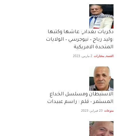
دكريات بغداد ٍ: عاشها وكتبها
:وليد رباح – نيوجرسي – الولايات
المتحدة الامريكية
القصة
,
مختارات
2 مارس، 2023
الاستيطان ومسلسل الخداع
المستمر – قلم : راسم عبيدات
منوعات
23 فبراير، 2023