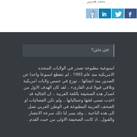
محمد هجرس
من نحن؟
اسبوعية مطبوعة تصدر في الولايات المتحده
الامريكية منذ عام 1993 ، لم ‏تنقطع اسبوعا واحدا عن
الصدور منذ انشائها .. توزع في خمس ولايات امريكية
‏وتلاقي قبولا لدى القارىء ..‏ لقد كان الهدف الاول من
اصدار هذه الصحيفة باللغة العربية .. ان الجالية قد
اخذت ‏تنسى لغتها وجمالياتها .. ولم تكن الفضائيات او
الصحف العربية المطبوعة في الوطن ‏العربي تصل
الى هذه الناحية .. وقد يسر لنا ذلك سرعة الانتشار
والقبول . اذ كانت ‏الصحيفة الاولى من حيث القدم . ‏