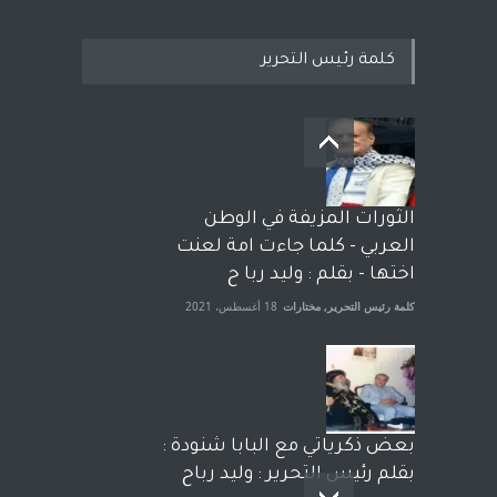
كلمة رئيس التحرير
بعد معارك قضائية طاحنة كتب
وترافع فيها بنفسه مرة اخرى..
الشيخ طارق يوسف يقهر
الحكومة الأمريكية ، فأعطوه
الثورات المزيفة في الوطن
الجنسية عن يد وهم صاغرون،
العربي - كلما جاءت امة لعنت
آراء حرة
,
مختارات
7 أبريل، 2023
اختها - بقلم : وليد ربا ح
كلمة رئيس التحرير
,
مختارات
18 أغسطس، 2021
بعض ذكرياتي مع البابا شنودة :
بقلم رئيس التحرير : وليد رباح