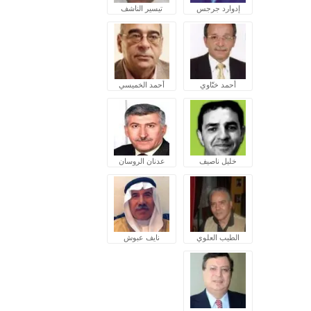
إدوارد جرجس
تيسير الناشف
أحمد ختّاوي
أحمد الخميسي
خليل ناصيف
عدنان الروسان
الطيب العلوي
نايف عبوش