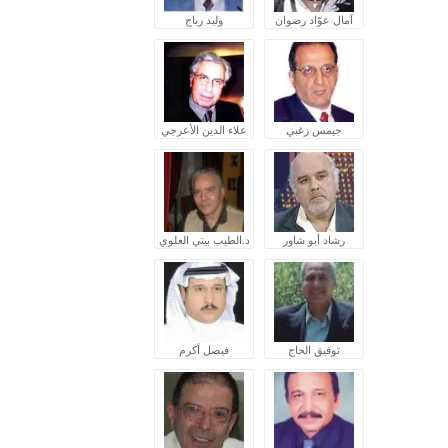
آمال عوّاد رضوان
وليد رباح
جيمس زغبي
علاء الدين الأعرجي
رشاد أبو شاور
د.الطيب بيتي العلوي
توفيق الحاج
فيصل أكرم