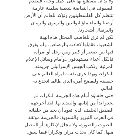
ولا بد أن يضطلع بها على أكمل وجه ، فيتقدم
الصفوف في انتفاضة شعبية سلمية عارمة
تنتظم كل الفلسطينيين وتؤكد للعالم أن الأرض
أرضنا والماء ماؤنا،والتين والزيتون والرمان
والبرتقال أشجارنا.
لكن لم ترق للغاصب المحتل هذه الهبة
الشعبية، فقابلها كعادته بالرصاص، ولم يفرق
فيها بين صغير أو كبير وبين رجل أو امرأة،
فالكل أعداء مستهدفون..وأمام وسائل الإعلام
المرئية ارتكب الجيش الإسرائيلي جريمته
النكراء، وبهذا عرى نفسه ليراه العالم على
حقيقته وليفضح أمره الذي طالما انخدع به
العالم.
حتى حلفاؤه أمام هذه الجريمة النكراء، لم
يجدوا بداً من إدانتها والتنديد بها..لقد أحرجهم
الصديق الحليف الذي تعود أن يجد من حلفائه
في الغرب التبرير والتسويغ. فالجريمة موثقة
بالصوت والصورة، ولا مجال لإنكارها أو التنصل
منها، كما كان يحدث مرارا وتكرارا فيما سبق.