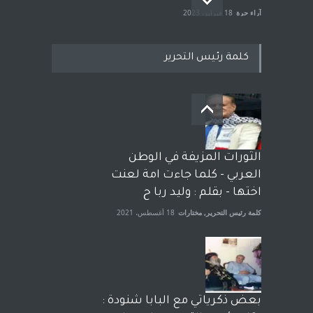
آراء حرة
18 فبراير، 2023
كلمة رئيس التحرير
بعد معارك قضائية طاحنة كتب
وترافع فيها بنفسه مرة اخرى..
الشيخ طارق يوسف يقهر
الحكومة الأمريكية ، فأعطوه
الثورات المزيفة في الوطن
الجنسية عن يد وهم صاغرون،
العربي - كلما جاءت امة لعنت
آراء حرة
,
مختارات
7 أبريل، 2023
اختها - بقلم : وليد ربا ح
كلمة رئيس التحرير
,
مختارات
18 أغسطس، 2021
بعض ذكرياتي مع البابا شنودة :