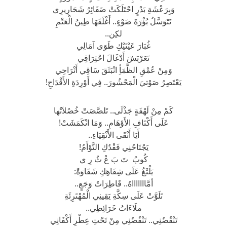
وَبِرَعْشَةِ بَدْرٍ احْتَلَكَتْ ضَفَائِرُ شَحَارِيرِي
تَتَوَسَّلُ بُؤْرَةَ ضَوْءٍ.. أَغْلَقَهَا طِينُ الْعَتْمِ
لكِن..
غُبَارَ عَيْنَيْكِ طَوَى آمَالِي
تَعَرْبَشَ أَدْغَالَ احْتِرَاقِي
وَمِنْ عُمْقِ الظَّمَأِ انْبَثَقَ سَاقِي أَتْرَاحِي
يَعْتَصِرُ صَوْتيَ الْمَحْشُورَ.. فِي أَوْرِدَةِ الأَقْدَاحِ!
كَمْ مِنْ لَهْفَةٍ جَذْلَى.. تَلصَّصَتْ خُصُلاَتُها
عَلَى أَكْتَافِ الأَوْهَامِ.. وَمَا انْكَمَشَتْ!
أَيَا أَنْقَى الأَتْقِيَاءِ..
يَجْتَاحُنِي فَقْدُكِ التَّوْأَمُ!
كُوبُ تَ بَ عْ ثُ رِ ي
يَلْثَغُ عَلَى شِفَاهِكِ شَقَاوَةً:
أمَّاااااااهُ.. قَاطِرَاتُ وَجَعٍ..
تَلَوَّتْ عَلَى سِكَّةِ يَقِينِي الْمُهْتَرِئَةِ
ملَاءَاتُ خَرَائِطِي..
تَنْقُضُنِي.. تَنْفُضُنِي مِنْ تَحْتِ عِطْرِ أَكْفَانِي