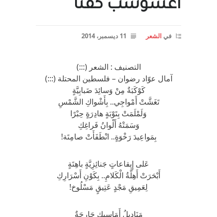
اعْشَوْشَبَ كَفَنًا
في
الشعر
11 ديسمبر، 2014
التصنيف : الشعر (:::)
آمال عوّاد رضوان – فلسطين المحتلة (:::)
كَوْكَبَةٌ مِنْ وَسائِدَ ضَبابِيَّةٍ
تَغَشَّتْ أَمْواجِي.. بِأَشْواكِ الشَّمْسِ
وَلَمْلَمَتْ بِتَوْبَةٍ هادِرَةٍ حِبْرًا
وَسَمَتْهُ أَلْوانُ فَراغِكِ
بِمَواعِيدَ رَخْوَةٍ.. انْطَفَأَتْ صامِتَة!
عَلى إِيقاعاتٍ جَنائِزِيَّةٍ باهِتَةٍ
أَبْحَرَتْ أَهِلَّةُ الْكَلامِ.. بِكَوْنِ أَسْرَارِكِ
لِعَمِيقِ مَجْدٍ عَتِيقٍ مَسْلُوخ!
مَنَادِيلُ أَمَاسِيكِ جَارِحَةٌ