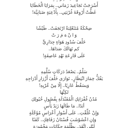
أَسْرَجَتْ تَجَاعِيدَ زَمَاني.. بِمَرَايَا الْخَطَايَا
غَطَّتْ أَرْوِقَةَ غُرْبَتِي.. بِأَدْعِيَةٍ ضَبَابِيَّة!
ضِحْكَةٌ مُتَثَعْلِبَةٌ ارْتَجَفَتْ.. طَيْشًا
وَ ا نْ هَ مَ رَ تْ
خَلْفَ سُدُودِ هَوَاءٍ جِدَارِيٍّ
كم تَهَالَكَ صَدَاهَا..
عَلَى قَارِعَةِ نَهْدِ عَاصِفَةٍ!
سَلْمٌ.. يَصْعَدُ دَرَكَاتِ سُلَّمِهِ
يَفُكُّ خِمَارَ انْتِظَارٍ.. تَوَارَى خَلْفَ أَزْرَارِ أَدْرَاجِهِ
وَيسَقُطُ عَارِيًا.. إِلّا مِنْ عُرْيِهِ!
لكِنَّهَا
مُدُنُ غُفْرَانِكِ الْمُقَنْدَلَةِ بِفُصُولِ خُيُولِكِ
أبَدًا.. مَا طَالَهَا زَبَدُ يَأْسٍ
وَإِنْ عُلِّقْتِ.. عَلَى أَسْوَارِ أَعْرَاسٍ مُؤَجَّلَةٍ
وَإنِ اعْشَوْشَبَ فُسْتَانُ زَفَافِكِ.. كَفَنًا
لَيْلِي اتَّقَدَ.. بِظُلْمَةِ حِكَايَاتٍ مَخْمُورَةٍ