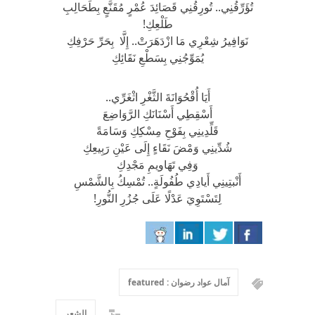
تُؤَرِّقُنِي.. تُورِقُنِي قَصَائِدَ عُمْرٍ مُقَنَّعٍ بِطَحَالِبِ
طَلْعِكِ!
نَوَافِيرُ شِعْرِي مَا ازْدَهَرَتْ.. إِلَّا بِحَرِّ حَرْفِكِ
يُمَوِّجُنِي بِسَطْعِ نَقَائِكِ
أَيَا أُقْحُوَانَةَ الثَّغْرِ اثْغَرِّي..
أَسْقِطِي أَسْنَانَكِ الرَّوَاضِعَ
قَلِّدِينِي بِفَوْحِ مِسْكِكِ وَسَامَةً
شُدِّينِي وَمْضَ نَقَاءٍ إِلَى عَيْنِ رَبِيعِكِ
وَفِي تَهَاويمِ مَجْدِكِ
أَنْبتِينِي أَيادِي طُفُولَةٍ.. تُمْسِكُ بِالشَّمْسِ
لِتَسْتَوِيَ عَدْلًا عَلَى جُزُرِ النُّورِ!
آمال عواد رضوان : featured
الشعر