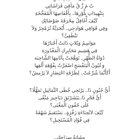
تُ مَ زِّ قُ مَآقِيَ فَرَاشَاتِي
بِتَنْهِيدَاتِ بِلَّوْرِهَا.. بِأَقْفَاصِهَا الْمُفَخَّخَةِ
كَيْفَ أُغَافِلُ مِحْرَقَةَ ضَوْضَائِكِ
وَفِي قَوَافِي هَوَادِجِي.. أَبْجَدِيَّةٌ تُزَمْجِرُ وَلاَ
تَنْطَفِئُ؟
مَوَاسِمُ وَيْلاتٍ ذَابَتْ أَحْبَارُهَا
فِي هَشِيمِ مَحَابِرِكِ الْمَغْدُورَة
دُوَاةُ الطُّهْرِ.. تَوَهَّجَتْ بِآثَامِهَا الشَّاحِبَة
وَعُيُونُ الْبَنَفْسَجِ اصْفَرَّتْ بِفُوَّهَةِ أَلَقِها
أَكَأَنَّمَا شُرِّعَتْ.. لِطَرْفَةِ احْتِضَارٍ لاَ يَرْمشُ؟
أَيُّ جُنُونٍ ذَا.. يَرْتَجِي خُطَى التَّمَاثِيلِ تَمَهُّلًا؟
أَيُّ فَجْرٍ ذَا..يَتَشَرْنَقَ دَيَاجِيرَ مَنْفًى
عَلَى جُفُونِ الْمَغْنَى؟
كَيْفَ لانْحِنَاءَةِ زَفْرَةٍ.. تسْتَقيمُ شَهْقَةً
فِي فُؤَادِ الْمُسْتَحِيلِ؟
وِشَايَةُ سِرَاجِكِ..