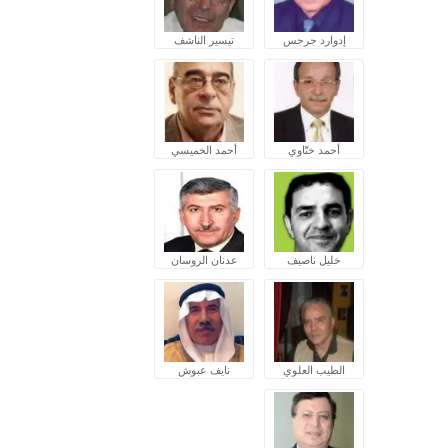
إدوارد جرجس
تيسير الناشف
أحمد ختّاوي
أحمد الخميسي
خليل ناصيف
عدنان الروسان
الطيب العلوي
نايف عبوش