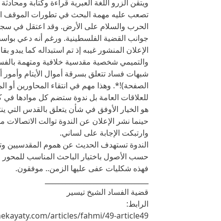
ويتقن الزرو اللغة العبرية قراءة وكتابة ومحادث
تصعب عليه مهمة البحث في تطورات الموقف الإ
جوانب القضية الفلسطينية. ورغم أنه دعي بواس
الإعلان المنشور غيبه إذ تم استبداله كما يبدو
والتميمي شخصية مقدسية خلافية ومتهمة بالفسا
شبهات فساد تتعلق بسرقة أموال الأيتام وأمور أ
الصفحة)!*. وهذا مهم في انتقاء المحاورين أو الم
للعلاقات العامة بل ندوة ستضم كل موادها في ك
هو الخيار الأوفق في شأن يتعلق بالقدس التي ينت
حينما نشر الإعلان عن الندوة توالت الاتصالا
وارتبكت الإجابة على لساني.
الندوة تستهدف الحديث عن هموم المقدسيين وتضع
حسب الأصول باختيار الباحث المناسب للمحور ال
فهذه شكليات عفى عليها الزمن.. موفقون.
______________________________
قضية الفساد الشيخ تيسير
الرابط:
ekayaty.com/articles/fahmi/49-article49