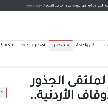
رافع فيها بنفسه مرة اخرى.. الشيخ
3 years ago
دكريات بغداد ٍ: عاشها وكتبها :وليد ربا
يكية ، فأعطوه الجنسية عن يد وهم
صاغرون،
ات
فن وثقافة
فلسطين
اصدارات ونقد
الجالية 
لملتقى الجذور
أوقاف الأردنية..
جد