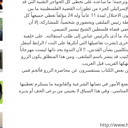
ة وترجمة؛ ما ساعده على تخطي كل الحواجز التقنية التي قد
سرائيلي كجزء من تطورات القضية الفلسطينية ما بين
علا
الحرب والسلام على الأرض. وقد اعتقل في سجون الاحتلال لمدة 11 عاماً وله 24 مؤلفاً تغطي جميعهاً كل
طة رئيس الملتقى وبحضوري شخصياً، للمشاركة، إلا أن
 بقاضي قضاة فلسطين الشيخ تيسير التميمي.
د ما أدى بالرئيس عباس إلى طلب استقالته.. على خلفية
خرى (نشرت تفاصيلها التي أنكرها على النت / الرابط أسفل
تكلمين بشأن القدس.. !! لأن الندوة بحد ذاتها ليست مهرجاناً
تيب قد ينشر باسم الملتقى.. ومن هذا المنطلق يكون الزرو
هكها القريب قبل الغريب.
ت من بعض الكتاب يستفسرون عن محاضرة الزرو فألجم فمي
 الأمور في نصابها الشرعية والقانونية ما يستلزم تغطيتها
مناسي.. وفي هذا السياق لا يعنيني من يرعى الحف أو يديره
http://www.h