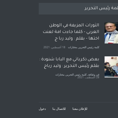
مة رئيس التحرير
الثورات المزيفة في الوطن
العربي - كلما جاءت امة لعنت
اختها - بقلم : وليد ربا ح
كلمة رئيس التحرير
,
مختارات
18 أغسطس، 2021
بعض ذكرياتي مع البابا شنودة :
بقلم رئيس التحرير : وليد رباح
فن وثقافة
,
كلمة رئيس التحرير
,
مختارات
28 أغسطس، 2021
افتتاحية صوت العروبة : شهادة
خلو من الارهاب - بقلم : وليد
رباح
للإعلان معنا
للاتصال بنا
دخول
كلمة رئيس التحرير
,
مختارات
18 نوفمبر، 2021