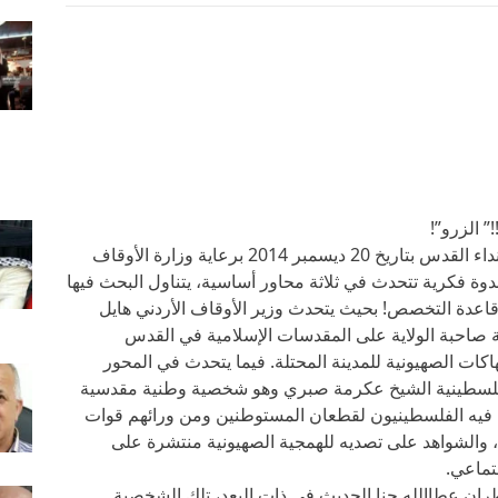
 الزرو”!
أعلن ملتقى الجذور الثقافي عن إقامة مهرجان نداء القدس بتاريخ 20 ديسمبر 2014 برعاية وزارة الأوقاف
 ندوة فكرية تتحدث في ثلاثة محاور أساسية، يتناول البحث فيها
قاعدة التخصص! بحيث يتحدث وزير الأوقاف الأردني هايل
 صاحبة الولاية على المقدسات الإسلامية في القدس
هاكات الصهيونية للمدينة المحتلة. فيما يتحدث في المحور
 الفلسطينية الشيخ عكرمة صبري وهو شخصية وطنية مقدسية
 فيه الفلسطينيون لقطعان المستوطنين ومن ورائهم قوات
ة، والشواهد على تصديه للهمجية الصهيونية منتشرة على
جتماعي.
ان عطاالله حنا الحديث في ذات البعد، تلك الشخصية