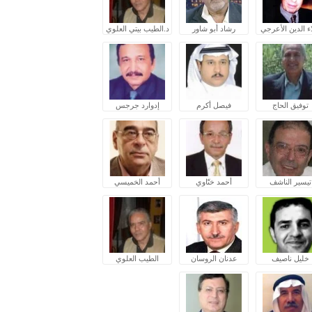
ء الدين الأعرجي
رشاد أبو شاور
د.الطيب بيتي العلوي
توفيق الحاج
فيصل أكرم
إدوارد جرجس
تيسير الناشف
أحمد ختّاوي
أحمد الخميسي
خليل ناصيف
عدنان الروسان
الطيب العلوي