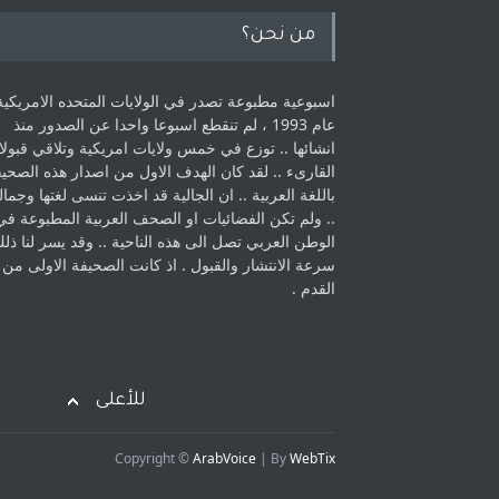
من نحن؟
اسبوعية مطبوعة تصدر في الولايات المتحده الامريكية
عام 1993 ، لم ‏تنقطع اسبوعا واحدا عن الصدور منذ
انشائها .. توزع في خمس ولايات امريكية ‏وتلاقي قبولا
القارىء ..‏ لقد كان الهدف الاول من اصدار هذه الصحي
باللغة العربية .. ان الجالية قد اخذت ‏تنسى لغتها وجمالي
.. ولم تكن الفضائيات او الصحف العربية المطبوعة في
الوطن ‏العربي تصل الى هذه الناحية .. وقد يسر لنا ذل
سرعة الانتشار والقبول . اذ كانت ‏الصحيفة الاولى من
القدم . ‏
للأعلى
Copyright ©
ArabVoice
| By
WebTix