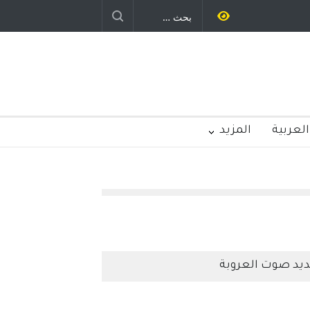
ح – نيوجرسي – الولايات المتحدة
الامريكية
العربية
المزيد
يد صوت العروبة