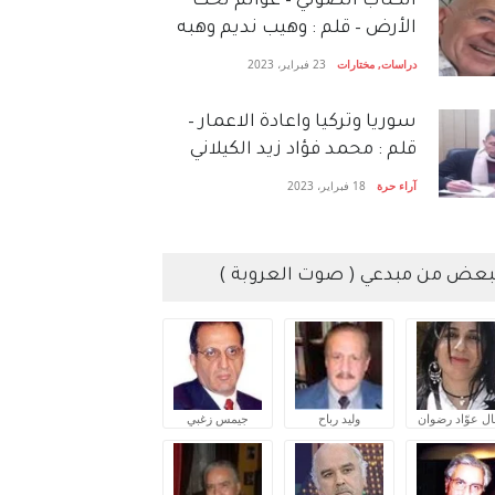
الكتاب الصَّوتي – عوالم تحت
الأرض – قلم : وهيب نديم وهبه
دراسات
,
مختارات
23 فبراير، 2023
سوريا وتركيا واعادة الاعمار –
قلم : محمد فؤاد زيد الكيلاني
آراء حرة
18 فبراير، 2023
بعض من مبدعي ( صوت العروبة )
ال عوّاد رضوان
وليد رباح
جيمس زغبي