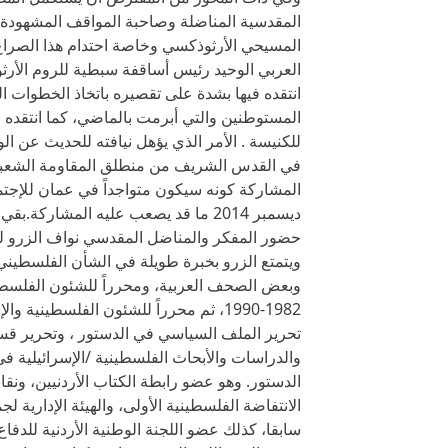
المقدسية المناضلة وصاحبة المواقف المشهودة
المسيحي الأرثوذكسي وخاصة احتدام هذا الصراع
العربي الوحيد رئيس أساقفة سبطية للروم الأر
انتقده فيها بشدة على تقصيره باتخاذ الخطوات ا
المستوطنين والتي أبرمت بالماضي، كما انتقده لعد
للكنيسة . الأمر الذي يؤهل نيافته للحديث عن ال
في القدس الشريف من منطلق المقاومة الشعبية 
ديسمبر 2014 ما قد يصعب عليه المشارك
حضور المفكر والمناضل المقدسي نواف الزرو لت
ويتمتع الزرو بخبرة طويلة في الشأن الفلسطيني ف
وبعض الصحف العربية، ومحرراً للشئون الفلسطي
تحرير الملف السياسي في الدستور ، وتحرير قس
والدراسات والأبحاث الفلسطينية /الإسرائيلية في
الدستور. وهو عضو رابطة الكتاب الأردنيين، ونقابة
الانتفاضة الفلسطينية الأولى، والهيئة الإدارية ل
سابقا، كذلك عضو اللجنة الوطنية الأردنية للدفاع