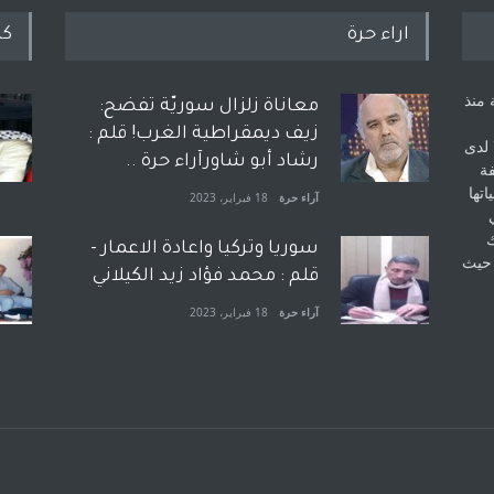
اراء حرة
كل
 منذ
معاناة زلزال سوريّة تفضح:
زيف ديمقراطية الغرب! قلم :
 لدى
رشاد أبو شاورآراء حرة ..
فة
اتها
آراء حرة
18 فبراير، 2023
ك
سوريا وتركيا واعادة الاعمار -
 حيث
قلم : محمد فؤاد زيد الكيلاني
آراء حرة
18 فبراير، 2023
بعد معارك قضائية طاحنة كتب
وترافع فيها بنفسه مرة اخرى..
الشيخ طارق يوسف يقهر
الحكومة الأمريكية ، فأعطوه
الجنسية عن يد وهم صاغرون،