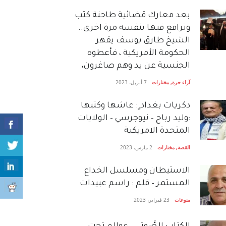
بعد معارك قضائية طاحنة كتب
وترافع فيها بنفسه مرة اخرى..
الشيخ طارق يوسف يقهر
الحكومة الأمريكية ، فأعطوه
الجنسية عن يد وهم صاغرون،
آراء حرة
,
مختارات
7 أبريل، 2023
دكريات بغداد ٍ: عاشها وكتبها
:وليد رباح – نيوجرسي – الولايات
المتحدة الامريكية
القصة
,
مختارات
2 مارس، 2023
الاستيطان ومسلسل الخداع
المستمر – قلم : راسم عبيدات
منوعات
23 فبراير، 2023