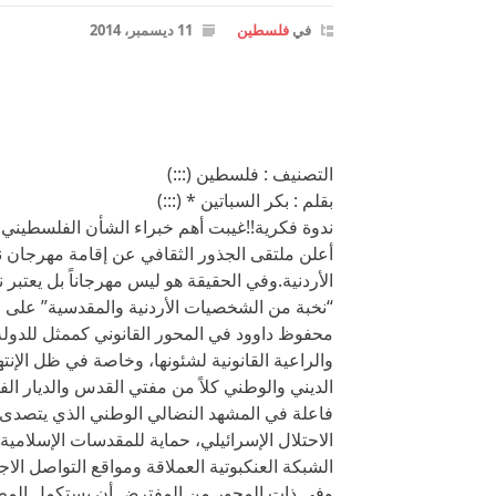
في
فلسطين
11 ديسمبر، 2014
التصنيف : فلسطين (:::)
بقلم : بكر السباتين * (:::)
ندوة فكرية!!غيبت أهم خبراء الشأن الفلسطيني!!”
الأردنية.وفي الحقيقة هو ليس مهرجاناً بل يعتبر
“نخبة من الشخصيات الأردنية والمقدسية” على 
محفوظ داوود في المحور القانوني كممثل للدولة
والراعية القانونية لشئونها، وخاصة في ظل الإنت
الديني والوطني كلاً من مفتي القدس والديار
فاعلة في المشهد النضالي الوطني الذي يتصدى
الاحتلال الإسرائيلي، حماية للمقدسات الإسلامي
الشبكة العنكبوتية العملاقة ومواقع التواصل الا
وفي ذات المحور من المفترض أن يستكمل المطر