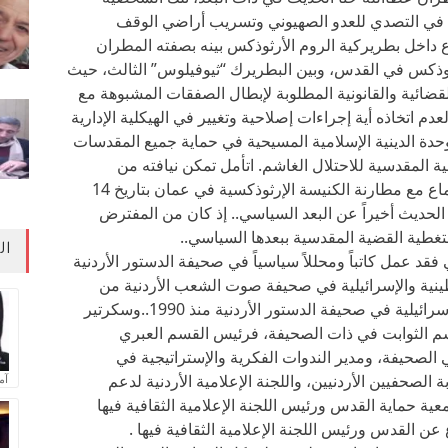
 في التصدي للعدو الصهيوني وتسريب أراضي الوقف
 داخل بطريركية الروم الأرثوذكس بينه بصفته المطران
ثوذكس في القدس، وبين البطريرك “ثيوفيلوس” الثالث، حيث
لقضائية والقانونية المطلوبة لإبطال الصفقات المشبوهة مع
م اتخاذه أية إجراءات إصلاحية وتغيير في الهيكلية الإدارية
وحدة الدينية الإسلامية المسيحية في حماية جميع المقدسات
المقدسية للاحتلال الغاشم. اتأمل تمكن نيافته من
المشاركة كونه سيكون متواجداً في عمان للإجتماع مع مطارنة الكنيسة الإرثوذكسية في عمان بتاريخ 14
ة.بقي الحديث أخيراً عن البعد السياسي.. إذ كان من المفترض
غطية القضية المقدسية ببعدها السياسي..
ال
قد عمل كاتباً ومحللاً سياسياً في صحيفة الدستور الأردنية
نية والإسرائيلية في صحيفة صوت الشعب الأردنية من
1982-1990، ثم محرراً للشئون الفلسطينية والإسرائيلية في صحيفة الدستور الأردنية منذ 1990..وسكرتير
م الثوابت في ذات الصحيفة، فرئيس القسم العبري
 الصحيفة، ومدير الندوات الفكرية والإستراتيجية في
 الصحفيين الأردنيين، واللجنة الإعلامية الأردنية لدعم
آم
جمعية حماية القدس ورئيس اللجنة الإعلامية الثقافية فيها
 عن القدس ورئيس اللجنة الإعلامية الثقافية فيها .