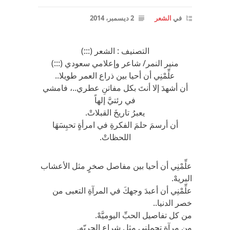
في
الشعر
2 ديسمبر، 2014
التصنيف : الشعر (:::)
منير النمر/ شاعر وإعلامي سعودي (:::)
علِّمْنِي أن أحيا بين ذراع العمر طويلا..
أن أشهدَ إلا أنتَ بكل مفاتنِ عطري..، فامشي
في رئتيَّ إلهاً
يعبرُ تاريخَ القبلاتْ.
أن أرسمَ حلمَ الفكرةِ في امرأةٍ تحبِسَهَا
اللحظاتْ.
علِّمْنِي أن أحيا بين مفاصل صخرٍ مثل الأعشاب
البريهْ.
علِّمْنِي أن أعبدَ وجهكَ في المرآةِ التعبى من
خصر الدنيا..
من كل تفاصيل الحبِّ اليوميَّهْ.
من مرآةٍ تحملني مثل شراعِ الحريّه.