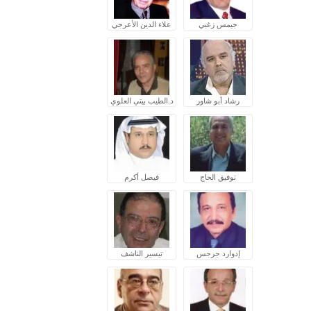
جيمس زغبي
علاء الدين الأعرجي
رشاد أبو شاور
د.الطيب بيتي العلوي
توفيق الحاج
فيصل أكرم
إدوارد جرجس
تيسير الناشف