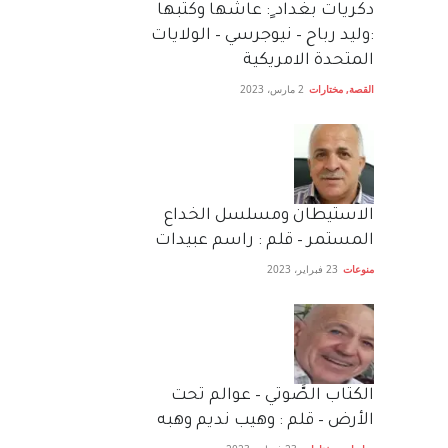
دكريات بغداد ٍ: عاشها وكتبها
:وليد رباح – نيوجرسي – الولايات
المتحدة الامريكية
القصة
,
مختارات
2 مارس، 2023
الاستيطان ومسلسل الخداع
المستمر – قلم : راسم عبيدات
منوعات
23 فبراير، 2023
الكتاب الصَّوتي – عوالم تحت
الأرض – قلم : وهيب نديم وهبه