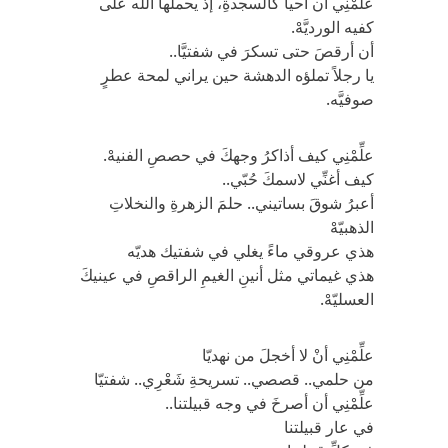
علِّمْنِي أن أحيا كالسجدةِ، إذ يحملها الله على
كفيه الورديَّهْ.
أن أرقصَ حتى تسكرَ في شفتيَّا..
يا رجلاً تملؤه الدهشة حين يراني لمحة عطرٍ
صوفيَّه.
علِّمْنِي كيف أذاكرُ وجهكَ في حصصِ الفنيهْ.
كيف أغنِّي لاسمكَ حُبّي..
أعبرُ شوقَ بساتيني.. حلمَ الزهرةِ والنخلاتِ
الذهبيّهْ
هذي عروقي ماءً يغلي في شفتيك هديّه
هذي غيماتي مثل أنينِ الغيمِ الراقصِ في عينيكَ
العسليّهْ.
علِّمْنِي أنْ لا أخجلَ من نهديّا
من حلمي.. قصصي.. تسريحةِ شَعْرِي.. شفتيّا
علِّمْنِي أن أصرخَ في وجه قبيلتنا..
في عار قبيلتنا