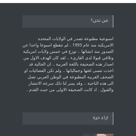
من نحن؟
اسبوعية مطبوعة تصدر في الولايات المتحده
الامريكية منذ عام 1993 ، لم ‏تنقطع اسبوعا واحدا عن
الصدور منذ انشائها .. توزع في خمس ولايات امريكية
‏وتلاقي قبولا لدى القارىء ..‏ لقد كان الهدف الاول من
اصدار هذه الصحيفة باللغة العربية .. ان الجالية قد
اخذت ‏تنسى لغتها وجمالياتها .. ولم تكن الفضائيات او
الصحف العربية المطبوعة في الوطن ‏العربي تصل
الى هذه الناحية .. وقد يسر لنا ذلك سرعة الانتشار
والقبول . اذ كانت ‏الصحيفة الاولى من حيث القدم . ‏
اراء حرة