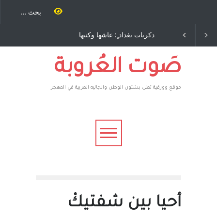
ية طاحنة كتب
دكريات بغداد ٍ: عاشها وكتبها
سه مرة اخرى..
:وليد رباح – نيوجرسي –
رق يوسف يقهر
الولايات المتحدة الامريكية
يكية ، فأعطوه
 وهم صاغرون،
صَوت العُروبة
موقع وورقية تعنى بشئون الوطن والجاليه العربية في المهجر
أحيا بين شفتيكْ