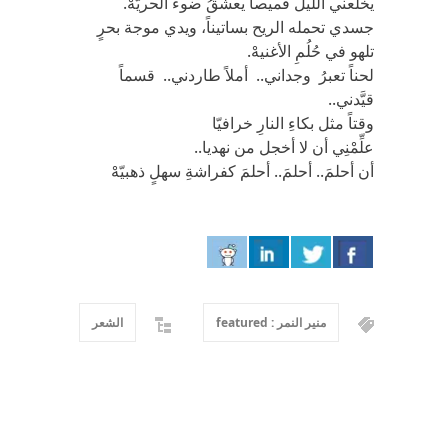
يخلعني الليل قميصاً يعشقُ ضوءَ الحريّهْ.
جسدي تحمله الريح بساتيناً، ويدي موجة بحرٍ
تلهو في حُلُمِ الأغنيهْ.
لحناً تعبرُ وجداني.. أملاً طاردني.. قسماً
قيَّدني..
وقتاً مثل بكاءِ النارِ خرافيّا
علِّمْنِي أن لا أخجل من نهديا..
أن أحلمَ.. أحلمَ.. أحلمَ كفراشةِ سهلٍ ذهبيّهْ
منير النمر : featured
الشعر