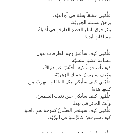
علِّمْنِي عشقاً يحلمُ في آهٍ أبديّهْ.
يرهقُ نسمته الجوريّهْ.
ينثر فوق الماءِ العطرَ العازفِ في أذنيكَ
مسافاتٍ أبديهْ
علِّمْنِي كيف سأعبرُ وجه الطرقات بدون
مسافة عشقٍ منسيَّه
كيف أسافرُ..، كيف أفتِّشُ عن دنياكَ،
وكيف سأرسمُ نجمتك الزهريّهْ.
علِّمْنِي كيف سأبكي مثل الطفلةِ..، تهربُ من
كفيها هديهْ.
علِّمْنِي كيف سأبكي حين تغيبِ الشمسُ،
وأنتَ الحائر في نهديَّا
علِّمْنِي كيف سينتحر العشَّاقُ كموجة بحرٍ دافئةٍ..
كيف سنرقصُ كالرَّملةِ في البرِّيَّه.