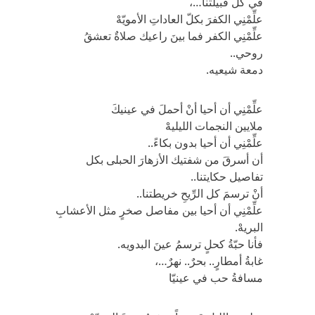
في كلِّ قبيلتنا…،
علِّمْنِي الكفرَ بكلّ العاداتِ الأمويّهْ
علِّمْنِي الكفر فما بينَ راعيك صلاةٌ تعشقُ
روحي..
دمعة شيعيه.
علِّمْنِي أن أحيا أنْ أحملَ في عينيكَ
ملايين النجمات الليليهْ
علِّمْنِي أن أحيا بدون بكاءً..
أن أسرقَ من شفتيك الأزهارَ الحبلى بكل
تفاصيل حكايتنا..
أنْ ترسمَ كل الرِّيحِ خريطتنا..
علِّمْنِي أن أحيا بين مفاصل صخرٍ مثل الأعشابِ
البريهْ.
فأنا حبّةُ كحلٍ ترسمُ عينَ البدويه.
غابةُ أمطارٍ.. بحرٌ.. نهرٌ…،
مسافةُ حب في عينيّا