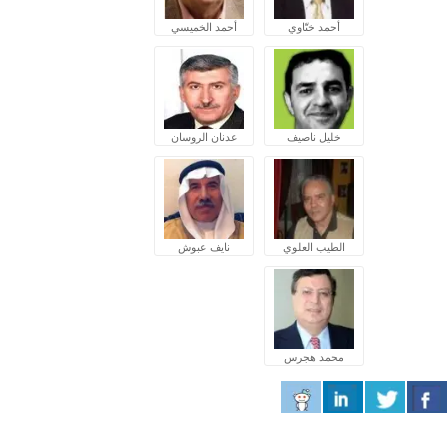
أحمد ختّاوي
أحمد الخميسي
خليل ناصيف
عدنان الروسان
الطيب العلوي
نايف عبوش
محمد هجرس