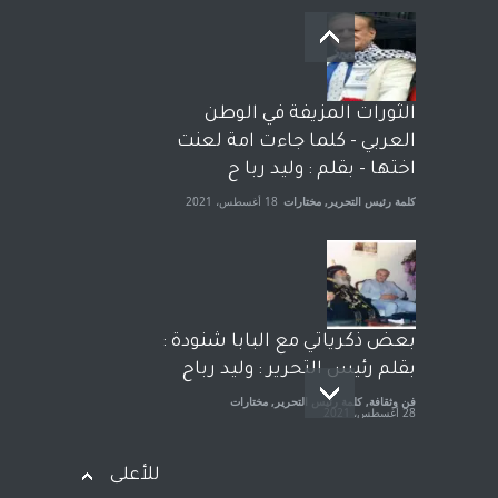
بعد معارك قضائية طاحنة كتب
وترافع فيها بنفسه مرة اخرى..
الشيخ طارق يوسف يقهر
الحكومة الأمريكية ، فأعطوه
الثورات المزيفة في الوطن
الجنسية عن يد وهم صاغرون،
العربي - كلما جاءت امة لعنت
آراء حرة
,
مختارات
7 أبريل، 2023
اختها - بقلم : وليد ربا ح
كلمة رئيس التحرير
,
مختارات
18 أغسطس، 2021
بعض ذكرياتي مع البابا شنودة :
بقلم رئيس التحرير : وليد رباح
فن وثقافة
,
كلمة رئيس التحرير
,
مختارات
28 أغسطس، 2021
للأعلى