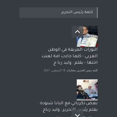
كلمة رئيس التحرير
بعد معارك قضائية طاحنة كتب
وترافع فيها بنفسه مرة اخرى..
الشيخ طارق يوسف يقهر
الحكومة الأمريكية ، فأعطوه
الثورات المزيفة في الوطن
الجنسية عن يد وهم صاغرون،
العربي - كلما جاءت امة لعنت
آراء حرة
,
مختارات
7 أبريل، 2023
اختها - بقلم : وليد ربا ح
كلمة رئيس التحرير
,
مختارات
18 أغسطس، 2021
بعض ذكرياتي مع البابا شنودة :
بقلم رئيس التحرير : وليد رباح