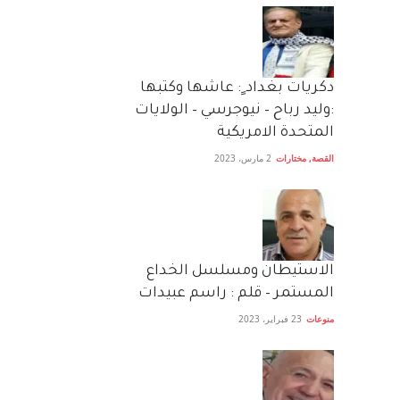
دكريات بغداد ٍ: عاشها وكتبها
:وليد رباح – نيوجرسي – الولايات
المتحدة الامريكية
القصة
,
مختارات
2 مارس، 2023
الاستيطان ومسلسل الخداع
المستمر – قلم : راسم عبيدات
منوعات
23 فبراير، 2023