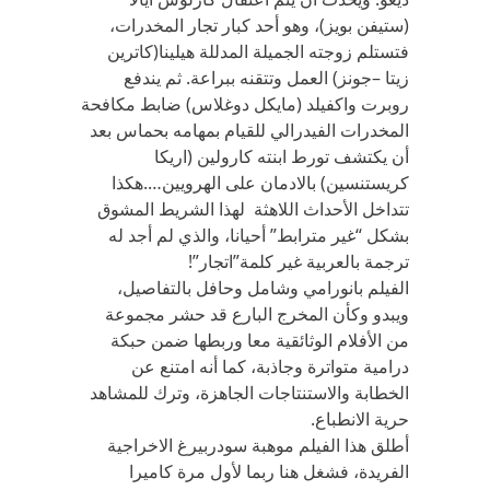
(ستيفن بويز)، وهو أحد كبار تجار المخدرات،
فتستلم زوجته الجميلة المدللة هيلينا(كاترين
زيتا –جونز) العمل وتتقنه ببراعة. ثم يندفع
روبرت واكفيلد (مايكل دوغلاس) ضابط مكافحة
المخدرات الفيدرالي للقيام بمهامه بحماس بعد
أن يكتشف تورط ابنته كارولين (اريكا
كريستنسين) بالادمان على الهرويين….هكذا
تتداخل الأحداث اللاهثة لهذا الشريط المشوق
بشكل “غير مترابط” أحيانا، والذي لم أجد له
ترجمة بالعربية غير كلمة”اتجار”!
الفيلم بانورامي وشامل وحافل بالتفاصيل،
ويبدو وكأن المخرج البارع قد حشر مجموعة
من الأفلام الوثائقية معا وربطها ضمن حبكة
درامية متواترة وجاذبة، كما أنه امتنع عن
الخطابة والاستنتاجات الجاهزة، وترك للمشاهد
حرية الانطباع.
أطلق هذا الفيلم موهبة سودربيرغ الاخراجية
الفريدة، فشغل هنا ربما لأول مرة كاميرا