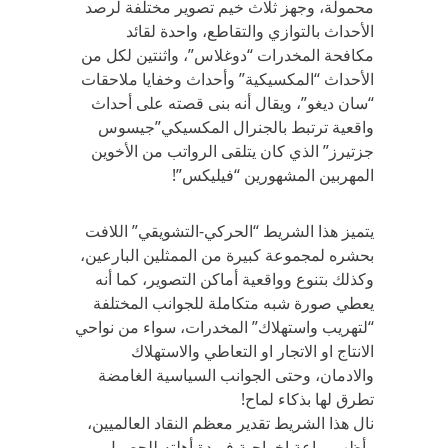
محمولة، وجهز ثلاث خيم تصوير مختلفة لرصد
الأحداث بالتوازي والتقاطع، واحدة لقائد
مكافحة المخدرات “دوغلاس”، واثنتين لكل من
الأحداث “المكسيكية” وأحداث وخفايا ملاحقات
“سان ديغو”، ويقال أنه بنى قصته على أحداث
واقعية ترتبط بالجنرال المكسيكي”جيسوس
جزتيرز” الذي كان يتلقى الرواتب من الأخوين
المهربين المشهورين “فيليكس”!
يتميز هذا الشريط “الحركي-التشويقي” اللافت
بحشره لمجموعة كبيرة من الممثلين البارعين،
وكذلك بتنوع وواقعية أماكن التصوير، كما أنه
يعطي صورة شبه متكاملة للجوانب المختلفة
“لتهريب واستهلاك” المخدرات، سواء من نواحي
الانتاج او الاتجار او التعاطي والاستهلاك
والادمان، وحتى الجوانب السياسية الغامضة
تطرق لها بذكاء لماح!
نال هذا الشريط تقدير معظم النقاد العالميين،
وأظهر براعة اخراجية فريدة أهلته للحصول