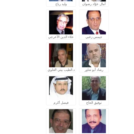
آمال عوّاد رضوان
وليد رباح
جيمس زغبي
علاء الدين الأعرجي
رشاد أبو شاور
د.الطيب بيتي العلوي
توفيق الحاج
فيصل أكرم