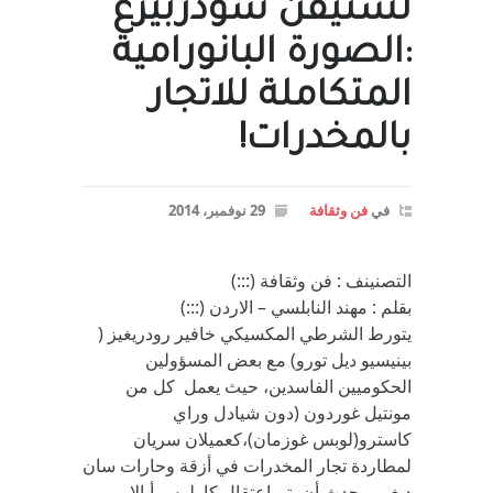
لستيفن سودربيرغ
:الصورة البانورامية
المتكاملة للاتجار
بالمخدرات!
في
فن وثقافة
29 نوفمبر، 2014
التصنينف : فن وثقافة (:::)
بقلم : مهند النابلسي – الاردن (:::)
يتورط الشرطي المكسيكي خافير رودريغيز (
بينيسيو ديل تورو) مع بعض المسؤولين
الحكوميين الفاسدين، حيث يعمل كل من
مونتيل غوردون (دون شيادل وراي
كاسترو(لوبس غوزمان)،كعميلان سريان
لمطاردة تجار المخدرات في أزقة وحارات سان
ديغو. ويحدث أن يتم اعتقال كارلوس أيالا