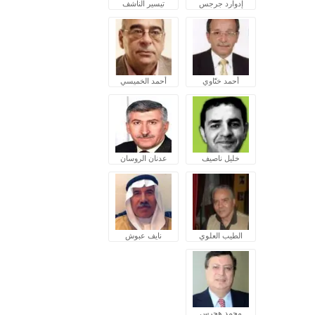
إدوارد جرجس
تيسير الناشف
أحمد ختّاوي
أحمد الخميسي
خليل ناصيف
عدنان الروسان
الطيب العلوي
نايف عبوش
محمد هجرس