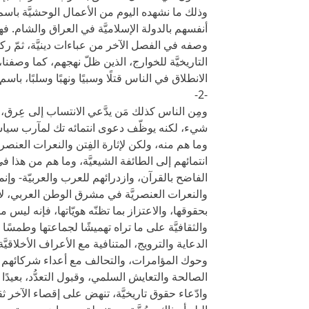
وذلك ما نشهده اليوم من الأعمال الوحشيَّة باسم 
أنفسهم بالدولة الإسلاميَّة في العراق والشام. ف
وصفه في الفصل الآخر من عباءات دينيَّة، ثمّ ركبو
التاريخيَّة للخوارج، الذين ظلّ نهجهم، كما وصفنا،
الانطلاق في الناس قتلًا وسبيًا ونهبًا وسلبًا، باسم 
-2-
ومِن الناس كذلك مَن يدَّعي الانتساب إلى عِرق، 
شيء، لكنه يوظّف دعوى انتمائه تك لمآرب سياسيَّة
وما هم منه، ولكن لإثارة الفِتن والنعرات العنص
انتمائهم إلى الطائفة الشيعيَّة، وما هم من هذا في
الفاضح بالقرآن، وازدرائهم للعرب والعربيّة- وإنما
والنعرات العنصريَّة في مشرق الوطن العربي، لأجل
بحقوقها، والاعتزاز بما تظنّه هويّاتها، فإنه ليس م
والثقافيَّة على ما تراه تهميشًا لجماعتها وطمسًا
الدعاية والترويج، المتنافية مع الأعراف الأخلاقيّ
وحوك المؤامرات، والتحالف مع أعداء شركائهم في ا
الصالحة والتعايش السلمي، وقبول التعدُّد، بعيدًا
وادّعاء حقوق تاريخيَّة، تنهض على إقصاء الآخر ثقاف