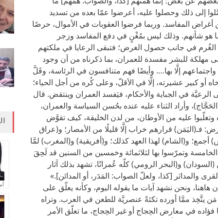
عضهم عن بعض؛ إنما همتهم [كذا، والصواب: همّهم] ما
صَّلوا إلى ذلك وحصلوا عليه، أعرضوا عمّا بعده من تسديد
أغراض المفاسد. وربما فرضوا العقوبات في الأموال، حرصًا
ما هو شأنهم. وذلك ليس بمُغْنٍ في دفع المفاسد وزجر
هال الغُرم في جانب حصول الغرض؛ فتبقى الرعايا في ملكتهم
ضى مهلكة للبشر مفسدة للعمران، بما ذكرناه من أن وجود
اجتماعهم إلَّا بها…. وأيضًا فهم متنافسون في الرئاسة، وقَلَّ
أخاه أو كبير عشيرته، إلَّا في الأقلّ، وعلى كُره من أجل الحياء؛
لى الرعيَّة في الجباية والأحكام، فيَفسد العمران وينتقض. قال
الحَجَّاج)، وأراد الثناء عليه عنده بحُسن السياسة والعمران،
تغلّبوا عليه من الأوطان، من لدن الخليقة، كيف تقوَّض
ال
ض: فـ(اليَمَن) قرارهم خراب إلَّا قليلًا من الأمصار؛ و(عراق
أجمع؛ و(الشام) لهذا العهد كذلك؛ و(أفريقية) و(المغرب) لمَّا
ة الخامسة وتمرّسوا بها لثلاثمائة وخمسين من السنين قد لَحِقَ
(السودان) و(البحر الرومي) كلّه عُمرانًا، تشهد بذلك آثار
رى والمداثر [كذا، ولعلّ الصواب: المَدَر، أو المدائن].»
آم
 هاهنا، ونحن نشهد آيات ما يقوله اليوم، وكأنه يعلّق على
ن يتَّخِذ ممَّا أورده تكئةً عنصريَّة للطعن في العرب. وتراه
ا فؤاده في معارض الحِجاج أو غير الحِجاج، ما تعلّق الأمر