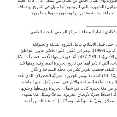
مظنون! وأيُّ نضال أحمق من نضالِ مَن يسعى إلى إعادة عجلة
رائيل) الشهيرة، التي لم يسبق لها مثيل في التاريخ، وحماقة
تلك الحماقة سابقة يقتدون بها ويحذون حذوها ويحلمون
ـــــــــــــــــــــــ
لام الشدّادي (الدار البيضاء: المركز الوطني للبحث العلمي
حتى قُبيل الإسلام، بدليل الثروة النباتيَّة والحيوانيَّة
والطبيعيَّة التي صوّرها لنا الشِّعر الجاهلي. (انظر كتابي: (1999)، شِعر ابن مُقْبِل: قَلَق الخَضْرَمة بين الجاهليِّ
والإسلاميِّ: دراسة تحليليَّـة نقديَّـة، (جازان: النادي الأدبي)، 1: 239- 477). أمّا في تاريخها الأقدم، فقد دلّت الآثار
نات، التي لا ذِكر لهما في تاريخ الجزيرة المعروف، ومنها تلك
َّة كثيفة. فحسب تقرير نُشر في مجلّة السياحة والآثار
السعوديَّة («ترحال»، رجب 1435هـ، ع53، ص ص10- 13) كشف (مؤتمر الجزيرة العربيَّة الخضراء)، الذي عُقد
يئة العامّة للسياحة والآثار في السعوديَّة)- الذي أطلقته
 الصدد، ويستمر إلى 2017- عن أكثر من مئة بحيرة كانت في شمال الجزيرة ووسطها وجنوبها،
د اختلافًا جذريًّا لأوضاع الجزيرة، مناخيًّا وبيئيًّا، عمّا تشهده
رًا، وتريُّــفًا، توحُّشًا، وتمدُّنًا.|| أ.د. عبدالله بن أحمد