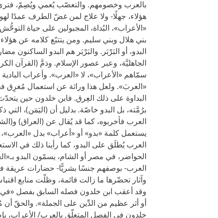
بالعرب وخصومهم. والتعصّب يُعمي ويُصِمّ، فترى ب
هؤلاء، جهلًا- ولا علاج لمن غضّ الطرف عمدًا ل
بني هلال وبني سليم. ومن يتتبّع كلامه عن هؤلاء 
البدو، أو البَرْبَر. والبَرْبَر هم البدو الساكنون
الجاهليَّة، وعبر عصور الإسلام. وذمَّ (القرآن ال
سمّاهم «الأعراب»، لا «العرب». وأعراب البادية في
«العربَ». ولعل هذا وراثة عن استعمال مُغرِق في 
البداوة على ذلك العِرق. فابن خلدون حين يتحد
برُمَّته، بل البدو خاصّة. بدليل أن (اليَمَن)، ال
العرب فأخربوه، كما قد يُقال عن (العراق) و(الشام)
يستعمل كلمة «بدو» أو «أعراب» بدل «العرب»، ف
العرب يُطلَق على البدو، كما رأينا ذلك في الاس
الحواضر، في مصر أو الشام، يسمّون البدو بـ«الع
العرب- بوصفهم جنسًا بشريًّا- حضارات عريقة في 
وآثار تحضّرها ما زالت قائمة، وظلّت منابع اقتباسٍ
وقد أعقب ابن خلدون فصله السابق بفصل «في أن الع
أو أثر عظيم من الدِّين على الجملة». والحقّ أن
خلدون في الفصل المتعلّق بالعرب/ الأعراب، بإضفاء