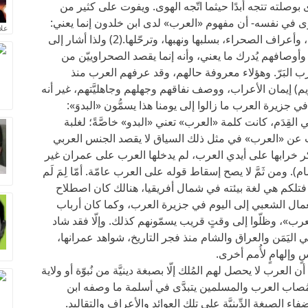
وصلته تتجه أبدًا حيثما اتّجه الهوى. ويفوت على كثير من
هوى في نفسه- أن مفهوم «العرب» لدى ابن خلدون إنما يعني:
علا
«الأعراب»، البُداة، المجبولين على حياة التوحُّش، وأعراف الصحراء، بسلبها ونهبها، وترحّلها.(2) ولذا أشار إلى
وأوصافهم يُدرك ما يعني، وأنه إنما يقصد الصحراوييّن من
 مضارب البَرّ. وهؤلاء معروفة حالهم، وقد عرفهم العرب منذ
كريم) إيمان الأعراب، ووصف نفاقهم وجهلهم وجاهليَّتهم، غير أنه
 جزيرة العرب ما زالوا إلى يومنا هذا يسمُّون «البدوَ»:
القِدَم، كانت كلمة «العرب» تعني «البدو» خاصَّةً؛ لغلبة
ّث عن «العرب» في مثل ذلك السياق لا يقصد الجنس العربي
تي ذكر خرابها على أيدي العرب، لم يدخلها العرب على عمران غير
. ومن ثَمَّ لا يصح إسقاط قوله على العرب عامّة. أمّا لِمَ لَم
تلكم هي لغة بيئته في شمال أفريقيا، هنالك كان اصطلاح
تعمال الشعبي إلى اليوم في جزيرة العرب، وكما كان أرباب
رب»، وظلّوا إلى وقتٍ قريب يسمّونهم كذلك. وإلّا فقد شاد
اليَمَن والعراق والشام منذ فجر التاريخ، شواهد عمرانها،
 وإلهامٍ لأُمم أخرى.
رب لا يحصل لهم المُلك إلّا بصبغة دينيَّة من نُبوّة أو ولاية
 مُصاب العرب والمسلمين يتبدَّى في أسلمة ما وصفه ابن
 الصبغة الدِّينيَّة على تلك العوائد والأعراف والتقاليد.