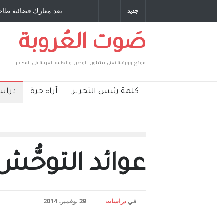
ائية طاحنة كتب وترافع فيها بنفسه مرة اخرى.. الشيخ
دكريات بغداد ٍ: عاش
جديد
قهر الحكومة الأمريكية ، فأعطوه الجنسية عن يد وهم
صاغرون،
صَوت العُروبة
موقع وورقية تعنى بشئون الوطن والجاليه العربية في المهجر
كلمة رئيس التحرير
آراء حرة
دراس
عوائد التوحُّش 
في
دراسات
29 نوفمبر، 2014