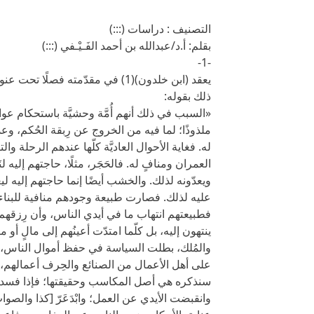
التصنيف : دراسات (:::)
بقلم: أ.د/عبدالله بن أحمد الفَـيْـفي (:::)
-1-
يعقد (ابن خلدون)(1) في مقدّمته فصل
ذلك بقوله:
«السبب في ذلك أنهم أُمَّة وحشيَّة باستحكام عوائد
ملذوذًا؛ لما فيه من الخروج عن رِبقة الحُكم، و
له. فغاية الأحوال العاديَّة كلّها عندهم الرحلة و
العمران ومنافٍ له. فالحَجَر، مثلًا، حاجتهم إليه لن
ويعدّونه لذلك. والخشب أيضًا إنما حاجتهم إليه لي
عليه لذلك. فصارت طبيعة وجودهم منافية للبناء 
فطبيعتهم انتهاب ما في أيدي الناس، وأن رِزقهم
ينتهون إليه، بل كلّما امتدّت أعينُهم إلى مالٍ أو مت
والمُلك، بطلت السياسة في حفظ أموال الناس، وخَ
على أهل الأعمال من الصنائع والحِرف أعمالهم، لا
سنذكره هي أصل المكاسب وحقيقتها؛ فإذا فسدت
وانقبضت الأيدي عن العمل؛ وابْدَعَرّ [كذا والصوا