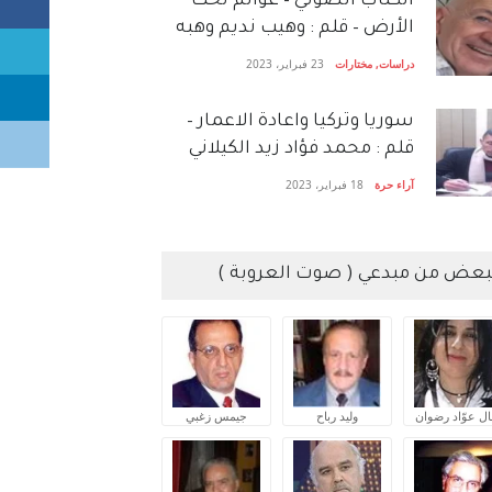
الكتاب الصَّوتي – عوالم تحت
الأرض – قلم : وهيب نديم وهبه
دراسات
,
مختارات
23 فبراير، 2023
سوريا وتركيا واعادة الاعمار –
قلم : محمد فؤاد زيد الكيلاني
آراء حرة
18 فبراير، 2023
بعض من مبدعي ( صوت العروبة )
ال عوّاد رضوان
وليد رباح
جيمس زغبي