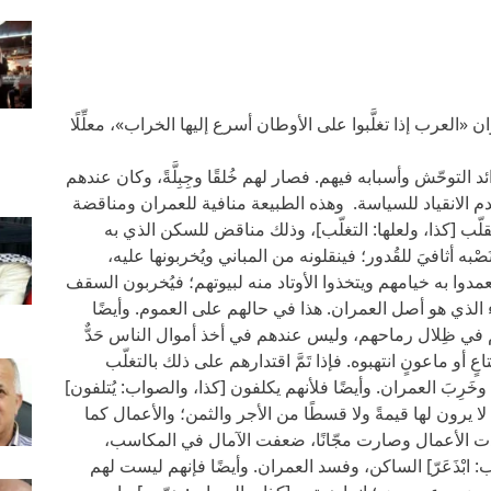
ًا تحت عنوان «العرب إذا تغلَّبوا على الأوطان أسرع إليها الخراب»، معلِّلًا
 التوحّش وأسبابه فيهم. فصار لهم خُلقًا وجِبِلَّةً، وكان عندهم
عدم الانقياد للسياسة. وهذه الطبيعة منافية للعمران ومناقضة
التقلّب [كذا، ولعلها: التغلّب]، وذلك مناقض للسكن الذي به
َصْبه أثافيَ للقُدور؛ فينقلونه من المباني ويُخربونها عليه،
عمدوا به خيامهم ويتخذوا الأوتاد منه لبيوتهم؛ فيُخربون السقف
الذي هو أصل العمران. هذا في حالهم على العموم. وأيضًا
 في ظِلال رماحهم، وليس عندهم في أخذ أموال الناس حَدٌّ
اعٍ أو ماعونٍ انتهبوه. فإذا تَمَّ اقتدارهم على ذلك بالتغلّب
رِبَ العمران. وأيضًا فلأنهم يكلفون [كذا، والصواب: يُتلفون]
 يرون لها قيمةً ولا قسطًا من الأجر والثمن؛ والأعمال كما
 الأعمال وصارت مجّانًا، ضعفت الآمال في المكاسب،
ب: ابْذَعَرّ] الساكن، وفسد العمران. وأيضًا فإنهم ليست لهم