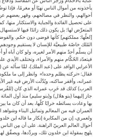
عناية بالأحكام وزجر الناس عن المفاسد ودفاع ب
يأخذونه من أموال الناس نهبًا أو مغرمًا، فإذا تو
أحوالهم، والنظر في مصالحهم، وقهر بعضهم عن 
على تحصيل الفائدة والجباية والاستكثار منها، ك
المتعرِّض لها؛ بل يكون ذلك زائدًا فيها لاستس
[لعلّها: مملكتهم] كأنها فوضى دون حكم. والفو
المُلك خاصّة طبيعيَّة للإنسان لا يستقيم وجودهم و
أن يسلِّم أحدٌ منهم الأمر لغيره، ولو كان أباه أو 
فيتعدّد الحُكَّام منهم والأمراء، وتختلف الأيدي ع
الأعرابي الوافد على (عبد الملك)، لمَّا سأله عن (
فقال: «تركته يظلم وحده!» وانظر إلى ما ملكوه و
عمرانه، وأقفر ساكنه، وبُدِّلَت الأرض فيه غير الأر
العرب) كذلك قد خَرِب عمرانه الذي كان (للفُرس) 
جاز إليهما (بنو هلال) و(بنو سليم) منذ أول المائ
بها وعادت بسائطه خرابًا كلّها، بعد أن كان ما بين 
العمران فيه من المعالم وتماثيل البناء وشواهد الق
ولعمري، إن من المكابرة إنكار ما قاله ابن خلدون
أحوال العالم العربيّ الراهنة. على أن مِن الناس مَ
يلهج بمقولة ابن خلدون تلك، ويردِّدها، ويصفِّق له