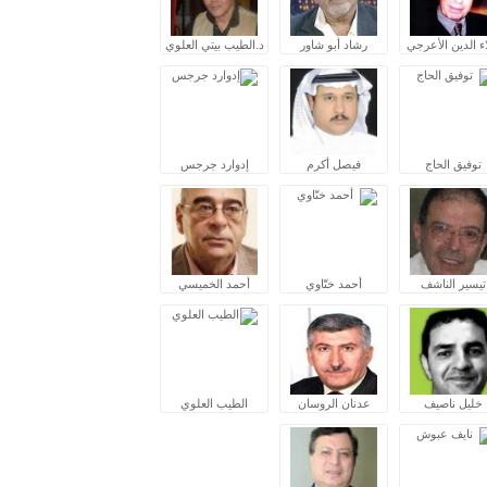
ء الدين الأعرجي
رشاد أبو شاور
د.الطيب بيتي العلوي
توفيق الحاج
فيصل أكرم
إدوارد جرجس
تيسير الناشف
أحمد ختّاوي
أحمد الخميسي
خليل ناصيف
عدنان الروسان
الطيب العلوي