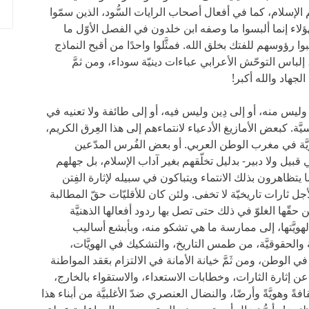
الإسلام، كما في أفعال أصحاب الرايات السُّود، الذين سمّوا
هؤلاء إنما ألبسوا ما وصفه ابن خلدون في الفصل الأوّل ما
ا رؤوسهم للفتك بخلق الله. فمثَّلوا واحدًا من أقبح النماذج
 إلباس التوحّش الأعرابي عباءات دينيّة سوداء، ومن ثمَّ
الجهاد والله أكبر!
وليس منه، أو إلى دِين وليس فيه، أو إلى طائفة ولا تعنيه في
. كبعض الأمازيغ الأدعياء لانتماءهم إلى هذا العِرق الكريم،
ريَّة في مغرب الوطن العربي. أو بعض الفُرس المدّعين
 قبيل ولا دبير- بدليل تخلّقهم بغير آداب الإسلام، بل جهلهم
 يتظاهرون بذلك الانتماء ويتباكون في سبيله لإثارة الفِتن
 ثارات تاريخيّة لا تخفى. ولئن كان للأقليّات حقّ المطالبة
ن حقّها الغلوّ في ذلك حتى تصل بها ردود أفعالها الذهنيَّة
 لهويَّتها، إلى ممارسة ما هي تشكو منه، وبأبشع أساليب
َة والحقوقيَّة، من طمس التاريخ، والتشكيك في الهويَّات،
لوطن، ومن ثَمَّ خيانة الأمانة في الالتزام بعَقد المواطنة
 عن إثارة الثارات، وخطابات الاستعداء، والاستقواء بالخارج،
ةً وهويَّةً وأرضًا، والنضال العنصري ضدّ الأغلبيَّة من أبناء هذا