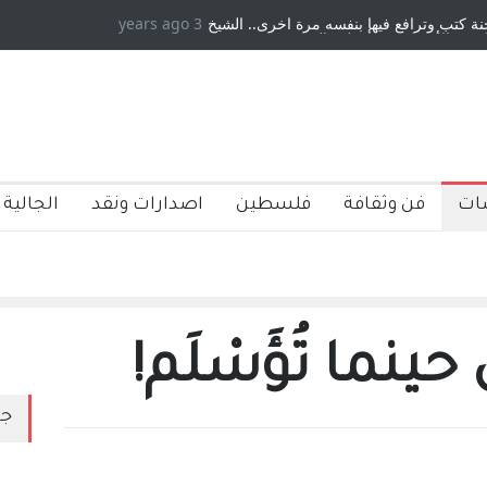
3 years ago
ها وكتبها :وليد رباح – نيوجرسي – الولايات المتحدة
الامريكية
ات
فن وثقافة
فلسطين
اصدارات ونقد
الجالية 
حينما تُؤَسْلَم!
جد