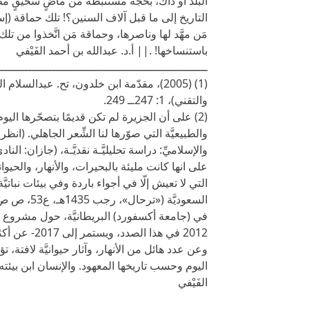
البلد أو ذاك، بحُجَّة مستنبطة من ماضٍ سحيقٍ 
التاريخ إلى ما قبل آلاف السنين؟! تلك حماقة (إس
مَن مهَّد لها وناصرها، وحماقة مَن اتَّخذوا من 
باستنساخها! .|| أ.د. عبدالله بن أحمد الفَيْفي
ـــــــــــــــــــــــــــــــــــــــــــــــــــــــــــــ
(1) (2005)، مقدّمة ابن خلدون، تح. عبدالس
والتقني)، 1: 247ــ 249.
(2) على أن الجزيرة لم تكن قديمًا بتصحّرها اليوم، 
على انها كانت مليئة بالبحيرات، والأنهار، والحيوا
التي لا تعيش إلّا في أجواء باردة وفي بيئات نباتي
في (جامعة أكسفورد) البريطانيَّة، حول مشروع (اله
2012 في هذا
وعن عدد هائل من الأنهار، وآثار حيوانيَّة لافتة، تؤكِّ
اليوم وحسب تاريخها المعهود. والإنسان ابن بيئته، تصحُّ
الفَيْفي