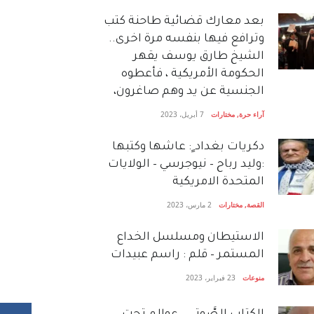
بعد معارك قضائية طاحنة كتب
وترافع فيها بنفسه مرة اخرى..
الشيخ طارق يوسف يقهر
الحكومة الأمريكية ، فأعطوه
الجنسية عن يد وهم صاغرون،
آراء حرة
,
مختارات
7 أبريل، 2023
دكريات بغداد ٍ: عاشها وكتبها
:وليد رباح – نيوجرسي – الولايات
المتحدة الامريكية
القصة
,
مختارات
2 مارس، 2023
الاستيطان ومسلسل الخداع
المستمر – قلم : راسم عبيدات
منوعات
23 فبراير، 2023