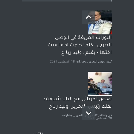
بعد معارك قضائية طاحنة كتب
وترافع فيها بنفسه مرة اخرى..
الشيخ طارق يوسف يقهر
الحكومة الأمريكية ، فأعطوه
الثورات المزيفة في الوطن
الجنسية عن يد وهم صاغرون،
العربي - كلما جاءت امة لعنت
آراء حرة
,
مختارات
7 أبريل، 2023
اختها - بقلم : وليد ربا ح
كلمة رئيس التحرير
,
مختارات
18 أغسطس، 2021
بعض ذكرياتي مع البابا شنودة :
بقلم رئيس التحرير : وليد رباح
فن وثقافة
,
كلمة رئيس التحرير
,
مختارات
28 أغسطس، 2021