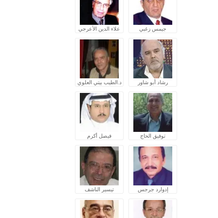
جيمس زغبي
علاء الدين الأعرجي
رشاد أبو شاور
د.الطيب بيتي العلوي
توفيق الحاج
فيصل أكرم
إدوارد جرجس
تيسير الناشف