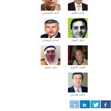
أحمد ختّاوي
أحمد الخميسي
خليل ناصيف
عدنان الروسان
الطيب العلوي
نايف عبوش
محمد هجرس