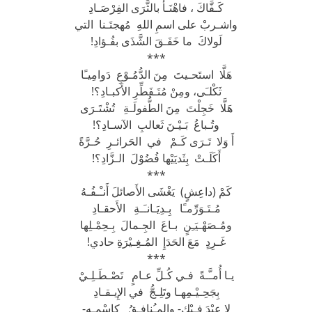
كَـفَّاكَ ، فاهْنَـأْ بالثَّرَى الفِرْصَـادِ
واشـربْ على اسمِ اللهِ مُهجتَـنا التي
لَولاكَ ما خَفَـقَ الشَّذَى بفُـؤادِ!
***
هَلَّا استَحـيتَ مِنَ الدُّمُـوْعِ دَوامِيـًا
ثَكْلـَى، ومِنْ مُتَـفَطِّرِ الأَكبـادِ؟!
هَلَّا خَجِلْتَ مِنَ الطُّفولَـةِ تُشْتَـرَى
وتُـباعُ بَـيْـنَ ثَعالبِ الآسـادِ؟!
أَ وَلا تَـرَى كَـمْ في الحَرائـرِ حُـرَّةً
أَكَلَـتْ بِثَديَيْها فُضُوْلَ الـزَّادِ؟!
***
كَمْ (داعِشٍ) يَغْشَى الأَصائلَ أَنـْـفُـهُ
مُـتَـوَرِّمـًا بِـدِيَـانـَـةِ الأَحقـادِ
ومُـصَهْـيَـِنٍ بـاعَ الجِـمالَ بِـحِمْـلِها
غَـرِدٍ مَعَ الحَدَإِ المُـغِـيْرَةِ حادي!
***
يـا أُمـَّـةً فـي كُـلِّ عـامٍ تَصْـطَـلِـيْ
بِجَحِـيْـمِهـا وتَلِـجُّ في الإِيـقـادِ
لا عِيْدَ فِـيْكِ- والمـُنافِـقُ كاسْمِـهِ-