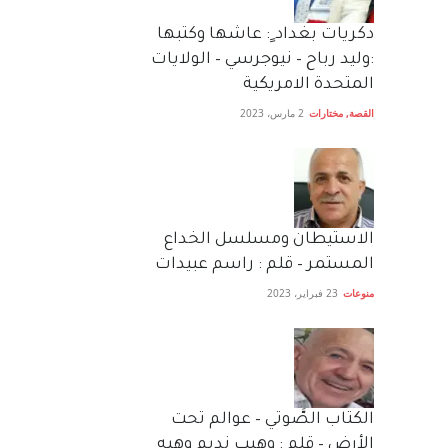
دكريات بغداد ٍ: عاشها وكتبها
:وليد رباح – نيوجرسي – الولايات
المتحدة الامريكية
القصة
,
مختارات
2 مارس، 2023
الاستيطان ومسلسل الخداع
المستمر – قلم : راسم عبيدات
منوعات
23 فبراير، 2023
الكتاب الصَّوتي – عوالم تحت
الأرض – قلم : وهيب نديم وهبه