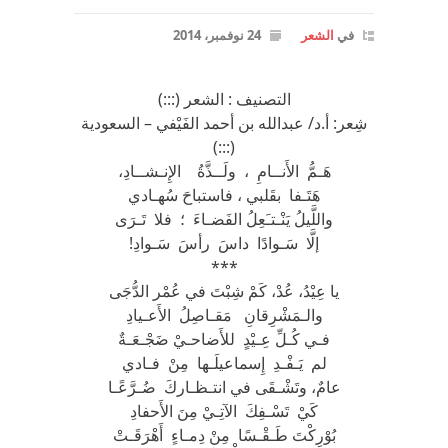
في
الشعر
24 نوفمبر، 2014
التصنيف : الشعر (:::)
شِعر: أ.د/ عبدالله بن أحمد الفَيْفي – السعودية
(:::)
هَـمُّ الأَنــامِ ، ولَــذَّةُ الإِنـشــادِ،
هَتَـفا بقَلبي ، فاستباحَ سُهـادي
واللَّيلُ يَنْـتـَعِلُ الفَضـاءَ ؛ فلا تَـرَى
إلَّا سَـوادًا داسَ رأسَ سَـوادِ!
***
يا عِيْدُ، عُدْ، كَمْ شِبْتَ في عُمْر الدُّجَى
والـمَشْرِقانِ مَقـاصِلُ الأَعـيادِ
فـي كُـلِّ عِـيْدٍ للأَضاحـيْ ضَجْـعَـةٌ
لم يَـفْـدِ إِسماعيلَـها مِنْ فـادي
عامٌ، وتَشْـقَى في انتـظـاركَ ضُـرَّعًـا
كَيْ تَسْـفِكَ الآتِـيْ مِنَ الأَحفادِ
بُوْرِكْتَ طَـقْـسًا مِنْ دِمـاءٍ أَهْرَقَـتْ