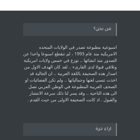
من نحن؟
اسبوعية مطبوعة تصدر في الولايات المتحده
الامريكية منذ عام 1993 ، لم ‏تنقطع اسبوعا واحدا عن
الصدور منذ انشائها .. توزع في خمس ولايات امريكية
‏وتلاقي قبولا لدى القارىء ..‏ لقد كان الهدف الاول من
اصدار هذه الصحيفة باللغة العربية .. ان الجالية قد
اخذت ‏تنسى لغتها وجمالياتها .. ولم تكن الفضائيات او
الصحف العربية المطبوعة في الوطن ‏العربي تصل
الى هذه الناحية .. وقد يسر لنا ذلك سرعة الانتشار
والقبول . اذ كانت ‏الصحيفة الاولى من حيث القدم . ‏
اراء حرة