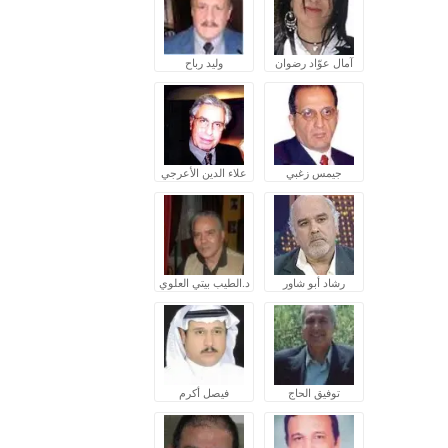
آمال عوّاد رضوان
وليد رباح
جيمس زغبي
علاء الدين الأعرجي
رشاد أبو شاور
د.الطيب بيتي العلوي
توفيق الحاج
فيصل أكرم