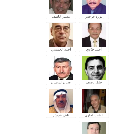
إدوارد جرجس
تيسير الناشف
أحمد ختّاوي
أحمد الخميسي
خليل ناصيف
عدنان الروسان
الطيب العلوي
نايف عبوش