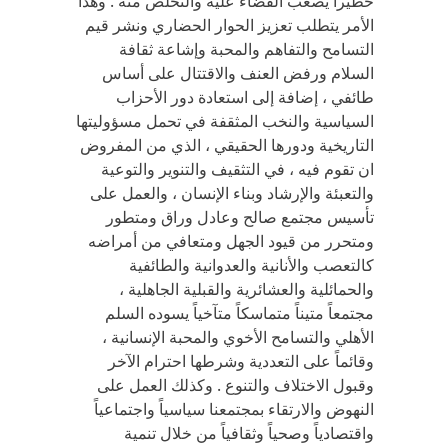
خطيراً يصعب القضاء عليه والتخلص منه . وهذا
الأمر يتطلب تعزيز الحوار الحضاري ونشر قيم
التسامح والتفاهم والمحبة وإشاعة ثقافة
السلام ورفض العنف والاقتتال على أساس
طائفي ، إضافة إلى استعادة دور الأحزاب
السياسية والنخب المثقفة في تحمل مسؤوليتها
التاريخية ودورها الحقيقي ، الذي من المفروض
ان تقوم فيه ، في التثقيف والتنوير والتوعية
والتعبئة والإرشاد وبناء الإنسان ، والعمل على
تأسيس مجتمع صالح وعادل وراق ومتطور
ومتحرر من قيود الجهل ومتعافي من أمراضه
كالتعصب والأنانية والعدوانية والطائفية
والحمائلية والعشائرية والقبلية الجاهلية ،
مجتمعاً متيناً متماسكاً متآخياً يسوده السلم
الأهلي والتسامح الأخوي والمحبة الإنسانية ،
وقائماً على التعددية وشرطها احترام الآخر
وقبول الاختلاف والتنوع . وكذلك العمل على
النهوض والارتقاء بمجتمعنا سياسياً واجتماعياً
واقتصادياً وصحياً وثقافياً من خلال تنمية