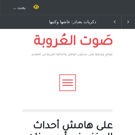
ية طاحنة كتب
دكريات بغداد ٍ: عاشها وكتبها
سه مرة اخرى..
:وليد رباح – نيوجرسي –
رق يوسف يقهر
الولايات المتحدة الامريكية
يكية ، فأعطوه
 وهم صاغرون،
صَوت العُروبة
موقع وورقية تعنى بشئون الوطن والجاليه العربية في المهجر
على هامش أحداث