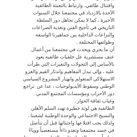
واقتتال طائفي، وارتباط بالتعبئة الطائفية
الآخذة بالازدياد في مجتمعنا خلال السنوات
الأخيرة ، كما لا يمكن تجاهل دور السلطة
التاريخي في تأجيج الفتن وتغذية الصراعات
والنزاعات الداخلية بين جماهيرنا الواسعة
وطوائفها المختلفة .
أن ما يجري ويحدث في مجتمعنا من أعمال
عنف مستشرية عل خلفيات طائفية يعود
بالأساس إلى التحولات والتغيرات التي طرأت
عليه ، وإلى تبدل المفاهيم واندثار القيم والغزو
الاستهلاكي المتعولم وانهيار المشروع السياسي
الوطني وسقوط الأيديولوجيات ، عدا عن تراجع
دور الأحزاب ومؤسسات المجتمع المدني
وغياب ثقافة الحوار .
الطائفية هي لوثة خطيرة تهدد السلم الأهلي
والنسيج الاجتماعي والوحدة الوطنية لشعبنا ،
ولذلك يجب اقتلاعها واجتثاثها قبل أن تتأصل
في جسد مجتمعنا وتغدو داءاً مستعصياً ووباءً