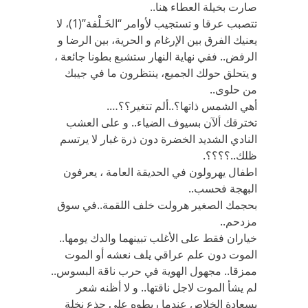
صارت بخيلة العطاء هنا..
تتصبب عرقا و تستجيب لأوامر “الخَـلْفة”(1)، لا
يعنيك الفرق بين الإرغام و الحرية، بين الرضا و
الرفض.. ففي نهاية النهار ستشبع بطونا جائعة ،
و يتحلق حولك الجميع، ينتظرون ما في جيبك
من حلوى..
أهي الشمس ذاتها؟..ألم تتغير؟؟….
تخترقك ألآن بسيوف الضياء.. و على العشب
النادي الشديد الخضرة دون ذرة غبار لا يرتسم
ظلك..؟؟؟؟.
اطفال يهرولون في الحديقة العامة ، يعرفون
البهجة فحسب..
بحجمك الصغير هرولت خلف اللقمة..في سوق
مزدحم..
خياران فقط على الأغلب تبينهما والدك يومها..
الموت دون علم عراقي يلف نعشه أو الموت
ممزقا.. مجهول الهوية في حرب ناقة البسوس..
لم يشأ الموت لاجل ناقتها.. و لا أظنه شعر
بسعادة الخلاص عندما ربطوه على جذع نخلة