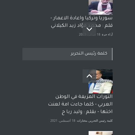
سوريا وتركيا واعادة الاعمار -
قلم : محمد فؤاد زيد الكيلاني
آراء حرة
18 فبراير، 2023
كلمة رئيس التحرير
بعد معارك قضائية طاحنة كتب
وترافع فيها بنفسه مرة اخرى..
الشيخ طارق يوسف يقهر
الحكومة الأمريكية ، فأعطوه
الثورات المزيفة في الوطن
الجنسية عن يد وهم صاغرون،
العربي - كلما جاءت امة لعنت
آراء حرة
,
مختارات
7 أبريل، 2023
اختها - بقلم : وليد ربا ح
كلمة رئيس التحرير
,
مختارات
18 أغسطس، 2021