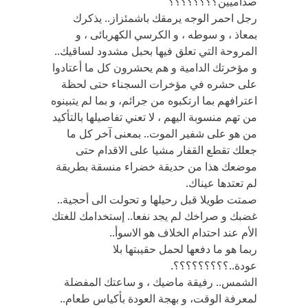
صداميين؟؟؟؟؟؟؟؟
رجل احمر الوجه يرمقك باشمئزاز.. يذكرك
بمعاذ ، و سوطه ، و الكرسي الكهربائى ، و
المروحة التي تعلق فيها بحبل مشدود لساقيك..
و مؤخرتك الدامية و هم يحشرون كل ما أعتادوا
على حشره في مؤخرات السجناء حتى لحظة
اعترافهم بما ارتكبوه من جرائم، و بما لم يتبينوه
من تهم منسوبة اليهم ، لا تعني تفاصيلها بالتأكيد
من هو على شفير الموت.. بمعنى آخر كل ما
جعلك تقطع القفار مشيا على الاقدام حتى
موضعك هذا من حديقة خضراء منسقة بطريقة
لم تعتدها عيناك.
صمتت طويلا قبل رحيلها و تحولت الى أحجية..
غضبك و صراخك لم يجد نفعا.. إستخدامك للغتك
الأم عند احتدام الخلاف هو الاسوأ..
ربما هو ما دفعها لحمل حقيبتها بلا
عودة..؟؟؟؟؟؟؟؟؟.
الشمس.. رفيقة ماضيك ، و ساعتك المفضلة
لمعرفة الوقت، و بهجة العودة بأكياس طعام..