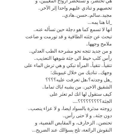
هي تحتضر، و تستحضر ارواح المغيبين، و
تحصيهم و تنادي عليهم واحدا إثر الآخر..
مجيد..سالم..حسن..هادي..
_انا هنا يمه…
انها لا تسمع كما هو دجلة حين تسأله عنه..
تبحث عن جثته الطافية و قد تورمت و ضاعت
ملامح وجهها..
و من جديد تتجه نحو مشرحة الطب العدلي..
رأس كلب خيط الى جثة شوهها التعذيب..
تتقيأ.. تتقيأ.. المرأة تبكي و هي ترش الماء على
وجهك.. تناديك من خلال غيبوبتك:
_هل وجدته؟،هل تعرفت عليه؟؟؟؟
الشقيق الاخير.. من يشبه اباك تماما..
كيف ستقول لها انك لم تعثر على
الجثة؟؟؟؟؟؟؟؟؟….
زوجته مدثرة بالسواد ايضا، و لا عزاء ينصب..
دون جثة.. و لا حتى رأس..
تحتضن.. الزخارف، و المقابض الفضية، و
النقوش الرائعة، تلح بسؤالك عند الضريح…