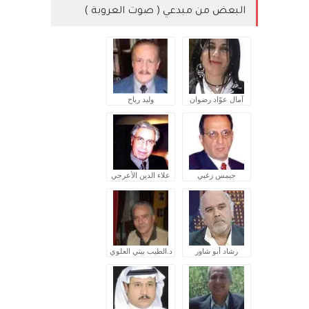
البعض من مبدعي ( صوت العروبة )
آمال عوّاد رضوان
وليد رباح
جيمس زغبي
علاء الدين الأعرجي
رشاد أبو شاور
د.الطيب بيتي العلوي