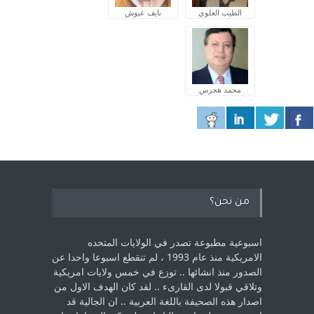
الطيب العلوي
نايف عبوش
محمد هجرس
من نحن؟
اسبوعية مطبوعة تصدر في الولايات المتحده
الامريكية منذ عام 1993 ، لم ‏تنقطع اسبوعا واحدا عن
الصدور منذ انشائها .. توزع في خمس ولايات امريكية
‏وتلاقي قبولا لدى القارىء ..‏ لقد كان الهدف الاول من
اصدار هذه الصحيفة باللغة العربية .. ان الجالية قد