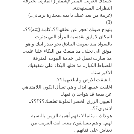
جسدك الغريب المثير لإشمئزاز المارة.. تخترقه
النظرات المستهجنة..
(غريبة من بعد عينك يا يمه..محتارة بزماني..)
(3)
يتهدج صوتك تعجز عن نطقها؟؟..كلمة (يُمّه)؟؟..
المكان لا يليق بقدسية المرأة التي تدثرت
بالسواد منذ صوبت البنادق نحو صدر ابيك و هو
موثق الى نخلة.. مذ منعتْ من البكاء علنا عليه..
مذ صارت تعمل في خدمة البيوت المترفة
للضباط الكبار.. مذ قتلها البكاء على شقيقيك
الاكبر سنا..
_انشقت الارض و ابتلعتهما؟؟.
اغلقت عينيها ابدا.. و هي تسأل الكون اللامتناهي
عن بقعة قد يتواجدان فيها..
العيون الزرق الخضر الملونة تطعنك؟؟؟؟؟..
لا تدري؟؟..
هو ذاك ، مثلما لا تفهم أهمية الزمن بالنسبة
لهم.. و هم يتسابقون معه.. انت الغريب من
تعتاش على فتاتهم..