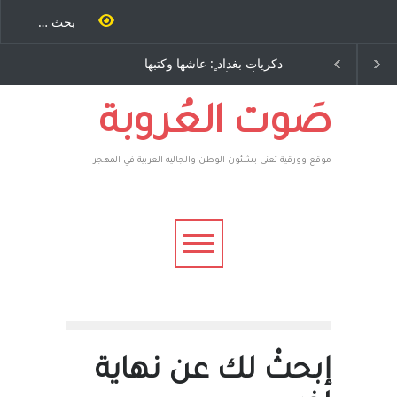
دكريات بغداد ٍ: عاشها وكتبها
الاستيطان ومسلسل الخداع
:وليد رباح – نيوجرسي –
المستمر - قلم : راسم عبيدات
الولايات المتحدة الامريكية
صَوت العُروبة
موقع وورقية تعنى بشئون الوطن والجاليه العربية في المهجر
إبحثْ لك عن نهاية