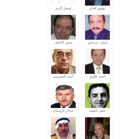
توفيق الحاج
فيصل أكرم
إدوارد جرجس
تيسير الناشف
أحمد ختّاوي
أحمد الخميسي
خليل ناصيف
عدنان الروسان