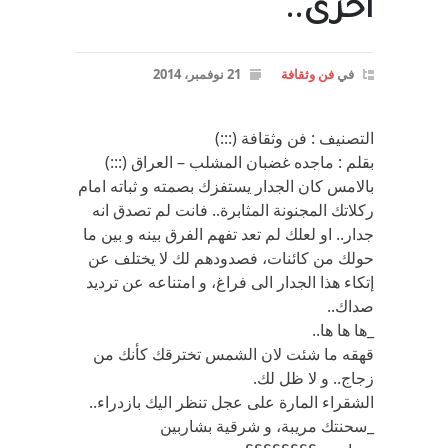
اخرى..
في
فن وثقافة
21 نوفمبر، 2014
التصنيف : فن وثقافة (:::)
بقلم : ماجده غضبان المشلب – العراق (:::)
بالامس كان الجدار يستفزك بصمته و ثباته امام
ركلاتك المجنونة المثابرة.. فانت لم تصدق انه
جدار.. او لعلك لم تعد تفهم الفرق بينه و بين ما
حولك من كائنات، فصدودهم لك لا يختلف عن
إتكاء هذا الجدار الى فراغ، و امتناعه عن ترديد
صداك..
_ها ها ها..
قهقه ما شئت لان الشمس تخترقك كأنك من
زجاج.. و لا ظل لك.
الشقراء المارة على عجل تنظر اليك بازدراء..
_سحنتك مريبة، و شرقية بشاربين