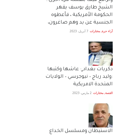
وترافع فيها بنفسه مرة اخرى..
الشيخ طارق يوسف يقهر
الحكومة الأمريكية ، فأعطوه
الجنسية عن يد وهم صاغرون،
آراء حرة
,
مختارات
7 أبريل، 2023
دكريات بغداد ٍ: عاشها وكتبها
:وليد رباح – نيوجرسي – الولايات
المتحدة الامريكية
القصة
,
مختارات
2 مارس، 2023
الاستيطان ومسلسل الخداع