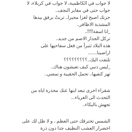
لا جواب في الكاظمية، لا جواب في كربلاء، لا
جواب حتى في مقابر النجف..
حزنك اصبح لغزا محيرا.. تربتْ برفق بيدها
المشذبة الاظافر..
_انا اسفة!!!!!..
تركل الجدار الاصم من جديد..
هذه البلاد تتبرأ من فعل سفاحيها على
اراضينا…….
تلتفت اليك..؟؟؟؟؟؟؟؟؟
_ليس ذنبي كيف تعيشون هناك..
تهز كتفيها.. تحمل الحقيبة و تمضي..
شقراء اخرى تبعد ابنها عنك محذرة اياه من
التحدث الى الغرباء…
تجهش بالبكاء..
الشمس تخترقك حتى العظم ، و لا ظل لك على
اخضرار العشب النظيف جدا دون ذرة