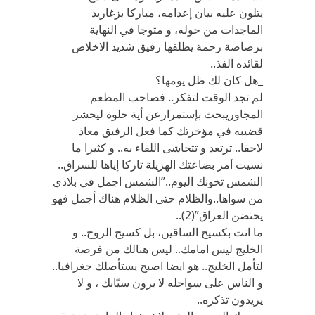
يتلون عليه بيان إعدامه، مباركا بزغاريد
الماجدات من حوله، و متوجا في النهاية
برصاصة رحمة يطلقها رفيق شديد الاخلاص
لقائده الفذ..
_هل كان لك ظل يومها؟
لم تجد الوقت لتفكر.. فصاحب المطعم
المجاوريبحث بإستمرارعن أية خلوة ليحشر
قضيبه في مؤخرتك كما فعل الرفيق معاذ
لاحقا.. ترتعد و تتحاشى اللقاء به.. و كثيرا ما
نسيت أمر بضاعتك الهزيلة تاركا إياها للسراق..
الشمس تخونك اليوم..”الشمس اجمل في بلادي
من سواها..والظلام حتى الظلام هناك أجمل فهو
يحتضن العراق”(2)..
ما انت بكسيح الساقين، بل كسيح الروح.. و
الخليج ليس امامك.. ليس هنالك من فرصة
لتأمل الخليج.. هو ايضا اصبح يستأصلك جغرافيا..
و الناس على سواحله لا يرون سيّابك ، و لا
يريدون تذكره..