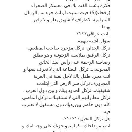
فكرة يائسة القت بك في معسكر الصحراء
(رفحاء)(5) حيث تمنيت لو انك جزء من الرمال
المترامية الاطراف لا شهيق يعلو و لا زفير
يهبط..
_انت عراقي؟؟؟؟
سؤال اشبه بتهمة..
تركل الجدار.. تركل مؤخرة صاحب المطعم..
تركل الرفيق بملابسه الزيتونية و هو يطلق
رصاصة الرحمة على رأس ابيك الخائن
المجوسي.. تركل البضاعة التي لا تعرف بيعها و
انت مجرد طفل باك لاجل لعبة في العربة
المجاورة.. تركل سر الارض التي ابتلعت
شقيقيك.. تركل الحدود بينك و بين دول العرب..
تركل مطاراتهم التي لا تستقبلك.. تركل الماضي
كله دون حاضر بين يديك دون مستقبل لا تغترب
فيه..
هل تركل النخيل؟؟؟؟؟؟.
انه ينمو داخلك.. كما ينمو حزنك على وجه امك و