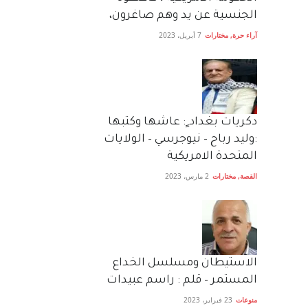
الجنسية عن يد وهم صاغرون،
آراء حرة
,
مختارات
7 أبريل، 2023
دكريات بغداد ٍ: عاشها وكتبها
:وليد رباح – نيوجرسي – الولايات
المتحدة الامريكية
القصة
,
مختارات
2 مارس، 2023
الاستيطان ومسلسل الخداع
المستمر – قلم : راسم عبيدات
منوعات
23 فبراير، 2023