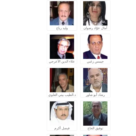
آمال عوّاد رضوان
وليد رباح
جيمس زغبي
علاء الدين الأعرجي
رشاد أبو شاور
د.الطيب بيتي العلوي
توفيق الحاج
فيصل أكرم