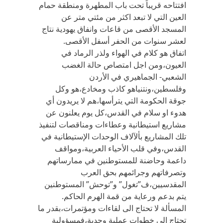
افتتاحه قريباً تحت باب المطهرة ومنطقة حمام
العين التي لا تبعد اكثر من مئتي متر عن
المسجد الأقصى من قاعات وانفاق يهودية نتاج
لعشر سنوات من الحفر أسفل الأقصى.
اتفاق هو كلام في الهواء ولذر الرماد في
العيون،ومن اجل امتصاص حالة الغضب
الشعبي- الجماهيري في الأردن
وفلسطين،ونتنياهو كاذب ومخادع،هو وكل
جوقة الحكومة التي يترأسها،هم لا يريدون أي
هدوء او سلام في القدس،كل يوم يعلنون عن
مشاريع استيطانية وعطاءات ومناقصات لتنفيذ
تلك المشاريع بألآلاف الوحدات الإستيطانية في
القدس،وفي قلب الأحياء العربية،ومواقف
داعمة وحاضنة للمستوطنين في ممارساتهم
وتصرفاتهم وجرائمهم بحق العرب
المقدسيين،ف”تغول” و”توحش” المستوطنين
يتم بدعم ورعاية من قمة الهرم الحاكم.
المسألة لا تحتاج الى لقاءات ومؤتمرات،بقدر ما
تحتاج الى خطوات عملية وجدية،فمسؤولية