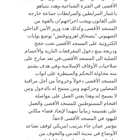
الأقصى في الفترة الصباحية،وهدد نتنياهو
باعتبار المرابطين والمرابطات جماعة خارجة
على القانون،ويجب اخراجهم/ن بالقوة من
المسجد الأقصى،وكذلك هدد وزير الأمن الداخلي
الصهيوني “يتسحاق اهرونوفتش” بوضع بوابات
الكترونية على المسجد الأقصى تحت حجج
وذريعة منع دخول المفرقعات النارية والأجسام
الصلبة الى المسجد الأقصى،في تعد صارخ على
صلاحيات الأوقاف الإسلامية،وفي هدف يشتم
منه محاولة التحكم والسيطرة على ابواب
المسجد الأقصى دخولاً وخروجاً من أجل مراقبة
المصلين وحركتهم ومن يسمح له بالدخول ومن
لا يسمح له،وهذا يعني العمل على مواصلة
اقتحام المستوطنين للمسجد الأقصى والعمل
على تقسيمه زمانياً تمهيدا لإيجاد فضاء مكاني
لليهود في المسجد الأقصى لاحقاً.
مؤتمر عمان جاء بترتيب امريكي لوقف تصاعد
الأوضاع في مدينة القدس،والتخوف من