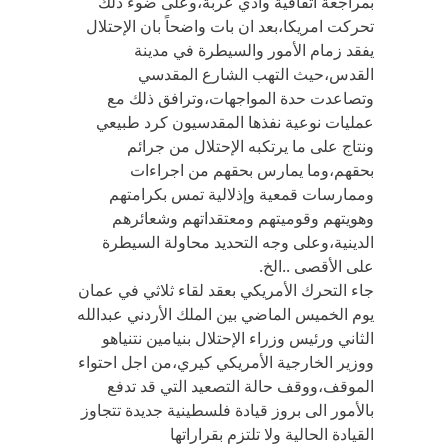
بمراجعة اتفاقية وادي عربة،وعلى ضوء ذلك
تحركت امريكا،بعد ان بات واضحاً بان الإحتلال
يفقد زمام الأمور والسيطرة في مدينة
القدس،حيث التهب الشارع المقدسي
وتصاعدت حدة المواجهات،وترافق ذلك مع
عمليات نوعية نفذها المقدسيون كرد طبيعي
ونتاج على ما يرتكبه الإحتلال من جرائم
بحقهم،وما يمارس بحقهم من اجراءات
وممارسات قمعية وإذلالية تمس بكرامتهم
وهويتهم وقوميتهم ومعتقداتهم وشعائرهم
الدينية،وعلى وجه التحديد محاولة السيطرة
على الأقصى ..الخ.
جاء التحرك الأمريكي بعقد لقاء ثلاثي في عمان
يوم الخميس الماضي بين الملك الأردني عبدالله
الثاني ورئيس وزراء الإحتلال بنيامين نتنياهو
ووزير الخارجية الأمريكي كيري،من اجل احتواء
الموقف،ووقف حالة التصعيد التي قد تدفع
بالأمور الى بروز قيادة فلسطينية جديدة تتجاوز
القيادة الحالية ولا تلتزم بقراراتها