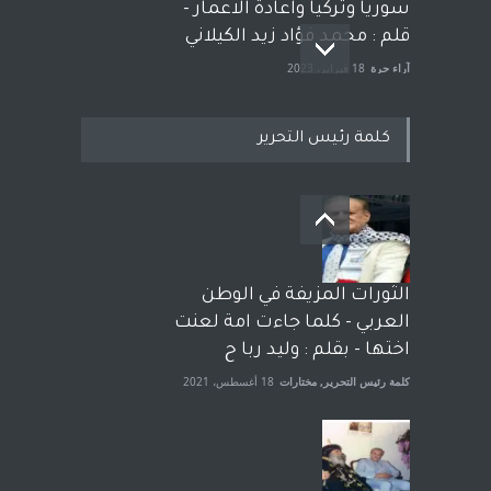
سوريا وتركيا واعادة الاعمار -
قلم : محمد فؤاد زيد الكيلاني
آراء حرة
18 فبراير، 2023
كلمة رئيس التحرير
بعد معارك قضائية طاحنة كتب
وترافع فيها بنفسه مرة اخرى..
الشيخ طارق يوسف يقهر
الحكومة الأمريكية ، فأعطوه
الثورات المزيفة في الوطن
الجنسية عن يد وهم صاغرون،
العربي - كلما جاءت امة لعنت
آراء حرة
,
مختارات
7 أبريل، 2023
اختها - بقلم : وليد ربا ح
كلمة رئيس التحرير
,
مختارات
18 أغسطس، 2021