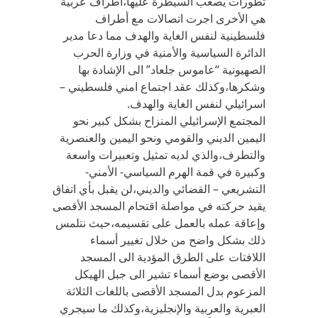
تطورات يصعب السيطرة عليها،اطراف عربية
هي الأخرى اجرت اتصالات مع أطراف
فلسطينية لنفس الغاية والهدف مما دعا مدير
الدائرة السياسية والأمنية في وزارة الحرب
الصهيونية “عاموس جلعاد” الى الإشادة بها
وشكرها،وكذلك عقد اجتماع امني فلسطيني –
اسرائيلي لنفس الغاية والهدف.
المجتمع الإسرائيلي المنزاح بشكل كبير نحو
اليمين الديني والقومي ونحو اليمين والعنصرية
والتطرف،والذي لديه تمثيل وتعبيرات واسعة
وكبيرة في قمة الهرم السياسي- الأمني-
التشريعي – القضائي والديني،لن يقبل بأي اتفاق
يقيد حركته في مواصلة اقتحام المسجد الأقصى
وإعاقة عمله بالعمل على تقسيمه،حيث نتلمس
ذلك بشكل واضح من خلال تغيير أسماء
اللافتات على الطرق المؤدية الى المسجد
الأقصى بوضع أسماء تشير الى جبل الهيكل
المزعوم بدل المسجد الأقصى باللغات الثلاثة
العبرية والعربية والإنجليزية،وكذلك ما سيجري