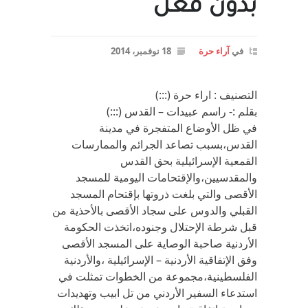
بدون فعل
في
آراء حرة
18 نوفمبر، 2014
التصنيف : اراء حرة (:::)
بقلم :- راسم عبيدات – القدس (:::)
في ظل الأوضاع المتفجرة في مدينة
القدس،بسبب تصاعد الجرائم والممارسات
القمعية الإسرائيلية بحق القدس
والمقدسيين،والإقتحامات اليومية للمسجد
الأقصى والتي بلغت ذروتها بإقتحام المسجد
القبلي والدوس على سجاد الأقصى بالأحذية من
قبل شرطة الإحتلال وجنوده،اتخذت الحكومة
الأردنية صاحبة الوصاية على المسجد الأقصى
وفق الإتفاقية الأردنية – الإسرائيلية ،والأردنية
الفلسطينية،مجموعة من الخطوات تمثلت في
استدعاء السفير الأردني من تل ابيب وتهديدات