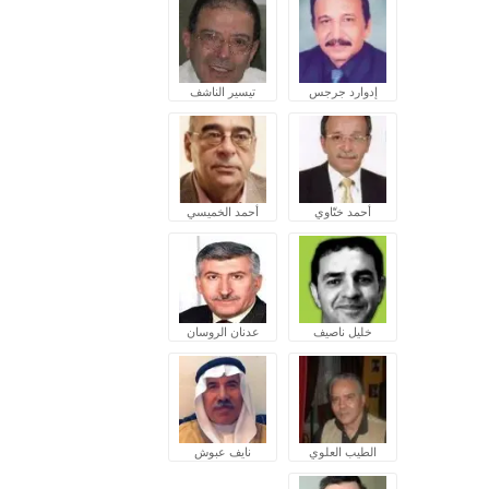
إدوارد جرجس
تيسير الناشف
أحمد ختّاوي
أحمد الخميسي
خليل ناصيف
عدنان الروسان
الطيب العلوي
نايف عبوش