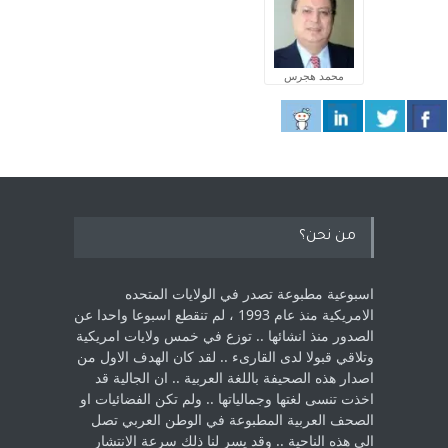
محمد هجرس
من نحن؟
اسبوعية مطبوعة تصدر في الولايات المتحده
الامريكية منذ عام 1993 ، لم ‏تنقطع اسبوعا واحدا عن
الصدور منذ انشائها .. توزع في خمس ولايات امريكية
‏وتلاقي قبولا لدى القارىء ..‏ لقد كان الهدف الاول من
اصدار هذه الصحيفة باللغة العربية .. ان الجالية قد
اخذت ‏تنسى لغتها وجمالياتها .. ولم تكن الفضائيات او
الصحف العربية المطبوعة في الوطن ‏العربي تصل
الى هذه الناحية .. وقد يسر لنا ذلك سرعة الانتشار