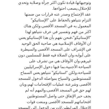
وتوجيهاتها،قيادة تكون اكثر جرأة وصلابة وتحدي
للإحتلال،يصعب احتواءها.
عقد الإجتماع وصدر عنه قرارات من ضمنها
التزام نتنياهو بالحفاظ على “الإستاتيكو”
المعمول به في المسجد الأقصى،ولكن هناك
اكثر من فهم وتفسير في عرف نتنياهو لهذا
“الإستاتيكو”،فنحن نفهم بأن هذا الإستاتيكو يعني
ان الأوقاف الإسلامية هي صاحبة الحق الوحيد
في الإشراف على المسجد الأقصى والسيطرة
على أبوابه،وان الصلاة فيه فقط للمسلمين دون
غيرهم،وان الأوقاف هي من تشرف على
السياحة الأجنبية،بما فيها دخول الإسرائيليين
للسياحة،ولكن “استاتيكو” نتنياهو يعني السماح
للمستوطنين والسياح بمواصلة الدخول للمسجد
الأقصى وشرعنة عمليات الإقتحامات لهم،وبان
لهم حق في المسجد الأقصى،والمهم أنه لم
يجف حبر الإتفاق حتى واصل المستوطنين
اقتحاماتهم للمسجد الأقصى ومنعت قوات
الإحتلال المرابطين/ات من الدخول الى المسجد