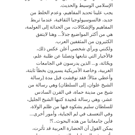
الإسلامي الوسيط والحديث.
يجب علينا تحديد المفاهيم، وعدم الخلط من
جديد، فالسوسيولوجيا الثقافية، عندما تربط
المفاهيم والإشكالات، من الحداثة إلى العولمة،
هي من أكثر المواضيع جدلاُ… وهنا لايتفق
الكثيرون من المثقفين العرب.
ولكنني وبرأي شخصي أعلن عكس ذلك،
فالأخبار التي نتابعها وتصلنا عن طلبة علم،
وبحّاثة، و… الذين يدرسون في الجامعات
الغربية، وخاصة الأمريكية يسيرون بخطاً ثابتة،
وأعطي مثالاً: فقد نوقشت قبل مدة (رسالة
الشيخ علوان، إلى السلطان) وهي رسالة من
شيخ من مدينة حماة، في القرن السادس
عشر، وهي رسالة مُجيدة كتبها الشيخ الجليل،
للسلطان سليم يشكوه فيها من ظلم الولاة،
وفي التعسف في لم الجباية، وأمور أخرى…
فأين جامعاتنا من هذه البحوث..؟!
يمكن القول أن الحضارة العربية قد تأثرت،