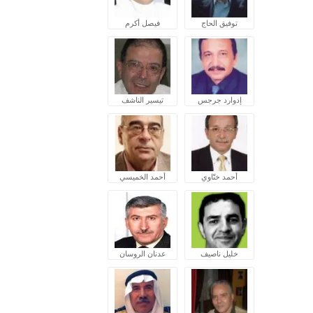
توفيق الحاج
فيصل أكرم
إدوارد جرجس
تيسير الناشف
أحمد ختّاوي
أحمد الخميسي
خليل ناصيف
عدنان الروسان