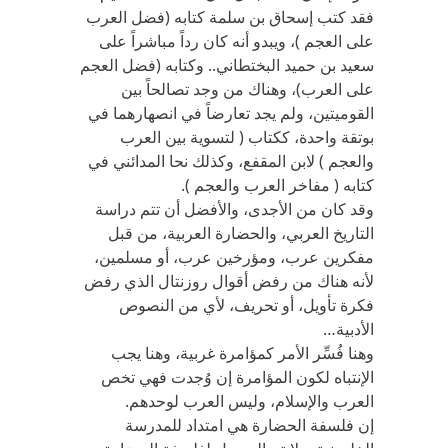
فقد كتب إسحاق بن سلمة كتابه (فضل العرب
على العجم )، ويبدو أنه كان رداً مباشراً على
سعيد بن حميد البختطاني.. وكتابه (فضل العجم
على العرب)، وهناك من وجد تصالحاً بين
القوميتين، ولم يجد تعارضاً في انصهارهما في
بوتقة واحدة، ككتاب ( لتسوية بين العرب
والعجم ) لابن المقفع، وكذلك نحا المدائني في
كتابه ( مفاخر العرب والعجم ).
وقد كان من الأجدى، والأفضل أن تتم دراسة
التاريخ العربي، والحضارة العربية، من قبل
مفكرين عرب، ومؤرخين عرب، أو مسلمين،
لأنه هناك من رفض أقوال روزنتال الذي رفض
فكرة تأويل، أو تحريف، لأي من النصوص
الأدبية…
وهنا فُسِّر الأمر كمؤامرة غربية، وهنا يجب
الإنتباه لكون المؤامرة إن وُجدت فهي تخص
العرب والإسلام، وليس العرب لوحدهم.
إن فلسفة الحضارة هي امتداد للمدرسة