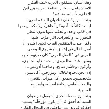
وهنا انساق المثقفون العرب خلف الفكر
الاستشراقي، باعتبار الثقافة العربية هي أُسّ
التخلف، وأصله، وفرعه !
وهناك من ردّ على ذلك بأن الثقافة العربية
ليست كائناً تاماً، ومكوناً جاهزاً، ولايمكننا وضعها
في قالب واحد، والحكم عليها بدون النظر
للتطورات، والتغيرات، التي مرَّت عليها.
ولكن صوت المثقفين العرب الذين اعتبروا أن
أصل الخلل في إخفاق المشروع النهضوي
العربي في ” العقل العربي” كان صوتهم أكبر،
ومنهم عبدالله العروي، ومحمد عابد الجابري،
وأركون، وهاشم صالح، وصاحبنا أدونيس…
إذن نحن نحتاج لبحّاثة، ومؤرخين، أكادميين،
متخصصين، يجمعون كل ميزات التقصي،
والبحث العلمي، بكافة أسبابه، وأساليبه
العصرية…
وهنا تبرز معضلة أخرى، إذ يقول د رضوان
السيد أنه أخفق في أن يكون مؤرخاً..؟ بسبب
إخفاقه في تدريب الباحثين في المجال الفكري