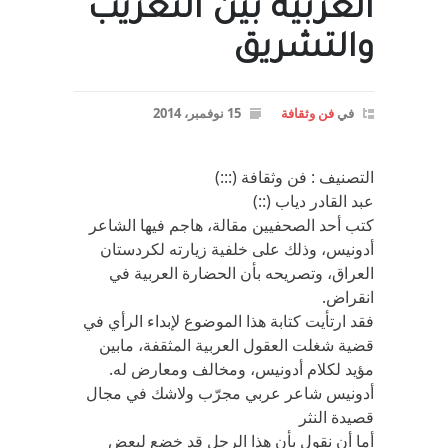
العربية بين التغريب
والتشريق
في
فن وثقافة
15 نوفمبر، 2014
التصنيف : فن وثقافة (:::)
عبد القادر دياب (::)
كتب أحد الصحفيين مقالة، هاجم فيها الشاعر
أدونيس، وذلك على خلفية زيارته لكردستان
العراق، وتصريحه بأن الحضارة العربية في
انقراض.
فقد ارتأيت كتابة هذا الموضوع لإبداء الرأي في
قضية شغلت العقول العربية المثقفة، مابين
مؤيد لكلام أدونيس، ومخالف ومعارض له.
أدونيس شاعر عربي مجرّب ولاشك في مجال
قصيدة النثر
أما أن نقول بأن هذا الرجل قد خضع لبعض