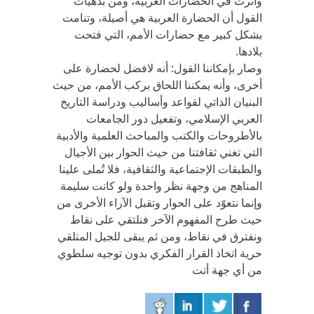
وأثرت في الحضارات الغربية، ومن بدهيات
القول أن الحضارة العربية هي أصيلة، وتنامت
بشكل كبير مع حضارات الأمم، التي فتحت
بلادها.
وصار بإمكاننا القول: أنه لافضل لحضارة على
أخرى، وأنه يمكننا اللحاق بركب الأمم، من حيث
البنيان الذاتي لقواعد وأساليب ودراسة التاريخ
العربي الإسلامي، وتفعيل دور الجامعات
بالأطروحات والكتب والمباحث العلمية والأدبية
التي تغني ثقافتنا من حيث الحوار بين الأجيال
والطبقات الإجتماعية والثقافية، فلا تُملى علينا
المناهج من وجهة نظر واحدة ولو كانت سليمة
وإنما نتعوّد على الحوار وتقبل الآراء الأخرى من
حيث طرح المفهوم الآخر فنلتقي على نقاط
ونفترق في نقاط، ومن ثم يبقى للجيل المتلقي
حرية اتخاذ القرار الفكري بدون توجيه سلطوي
من أي جهة أتت