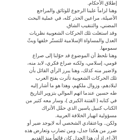
إطلاق الأحكام.
وهنا لزاماً علينا الرجوع للوثائق والمراجع
الأصيلة، مراعين الحذر كله، في عملية البحث
المضني، والتنقيب الشاق.
وقد استغلت تلك الحركات الشعوبية نظريات
العدل والمساواة الإسلامية للتستّر خلفها وبثّ
سمومها.
وهنا نلحظ أن الموضوع قد حوّلنا إلى صراع
قومي، إسلامي، ولكنه صراع فكري، لابد منه،
ولاضير منه كذلك، وهنا يبرز الرأي القائل بأن
تلك الحركات الشعوبية تأثرت بفتح العرب
لبلادهم، وزوال ملكهم، وهذا هو ما أشار إليه
طه حسين عندما اتهم الموالي بتزوير التاريخ
في كتابه ( الفتنة الكبرى )، وسار معه كثير من
الكتاب كنبيل ياسين الذي حمَّل الأتراك
مسؤولية انهيار الخلافة العربية.
ولكن.. وباعتقادي الشخصي أنه لايوجد ضير أو
ضرر من هكذا جدل، ومن تضارب وتعارض هذه
الآراء، إذ أن هذا الجدل كان قائماً منذ القديم