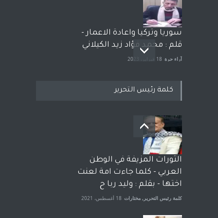
سوريا وتركيا واعادة الاعمار -
قلم : محمد فؤاد زيد الكيلاني
آراء حرة
18 فبراير، 2023
كلمة رئيس التحرير
بعد معارك قضائية طاحنة كتب
وترافع فيها بنفسه مرة اخرى..
الشيخ طارق يوسف يقهر
الحكومة الأمريكية ، فأعطوه
الثورات المزيفة في الوطن
الجنسية عن يد وهم صاغرون،
العربي - كلما جاءت امة لعنت
آراء حرة
,
مختارات
7 أبريل، 2023
اختها - بقلم : وليد ربا ح
كلمة رئيس التحرير
,
مختارات
18 أغسطس، 2021