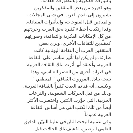
بالتيارات الفكرية وبالتطورات العامة.
وهو كغيره من بعض المثقفين والمفكرين
يشيرون إلى تقدم العرب في شتى المجالات،
والميادين قبل الفتوحات، والتأثيرات المتبادلة.
وقد ارتكبت أخطاء كثيرة بحق العرب وجردتهم
من كل الإمكانات الفكرية والثقافية، وصورتهم
كمقلّدين للثقافات الأخرى، ويرى بعض
المثقفين العرب أن الثقافة اليونانية كانت
طارئة، ولم يكن لها تأثير مباشر على الثقافة
العربية، وأعتقد أنها أثرت بتلك الثقافة العربية
في فترات أخرى من العصر العباسي، وهذا
نتيجة تبادل الموروث الثقافي ” المنطقي “.
ولاننسى أنه قد تم العبث كثيراً بالثقافة العربية،
وذلك من قبل الحركات الشعوبية، والنزعات
الحزبية، التي حوَّرت الكثير، واختصرت الأكثر
أيضاً من تلك الكتب التي هي أساس الثقافة
العربية عموماً.
وفي عملية البحث التاريخي علينا التبيّن الدقيق
العلمي الرصين، لكشف تلك الحالات قبل