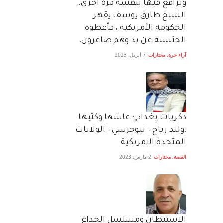
وترافع فيها بنفسه مرة اخرى..
الشيخ طارق يوسف يقهر
الحكومة الأمريكية ، فأعطوه
الجنسية عن يد وهم صاغرون،
آراء حرة
,
مختارات
7 أبريل، 2023
دكريات بغداد ٍ: عاشها وكتبها
:وليد رباح – نيوجرسي – الولايات
المتحدة الامريكية
القصة
,
مختارات
2 مارس، 2023
الاستيطان ومسلسل الخداع