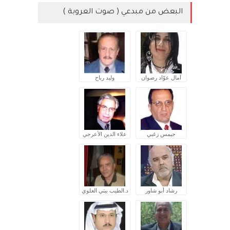
البعض من مبدعي ( صوت العروبة )
آمال عوّاد رضوان
وليد رباح
جيمس زغبي
علاء الدين الأعرجي
رشاد أبو شاور
د.الطيب بيتي العلوي