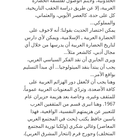
الخلدونية، ولايتم الوصول لفلسفة الحضارة
العربية، إلا عن طريق دراسة الحقب التاريخية،
كل على حدة، كالعصر الأيوبي، والعثماني،
والمملوكي…
يمكن اختصار الحديث بقولنا: أنه لاخوف على
الحضارة العربية ـ الإسلامية، ويمكن لأي دارس
لتاريخ الحضارة العربية أن يدرسها من خلال أي
مجال أدبي، كالشعر مثلاً…
ويرى الجابري أن نقد الفكر السياسي العربي،
يجب أن يبتدأ بنقد الميثولوجيا… أي مبدأ التسليم
بواقع الأمر…
وهنا يجب أن لانُغفل دور الهزائم العربية على
كافة الأصعدة، وتردّي المعنويات العربية عموماً،
للمثقف وغيره، وخاصة بعد هزيمة حزيران عام
1967. وهنا انبرى قسم من المثقفين العرب
للتعبير عن هزيمتهم النفسية، الواقعية، فهذا
ياسين حافظ يكتب (بحث في المجتمع العربي
المعاصر) وغالي شكري (ولكنا ثورية المجتمع
المتخلف) وجورج قرم (انتحار المشرق العربي)،