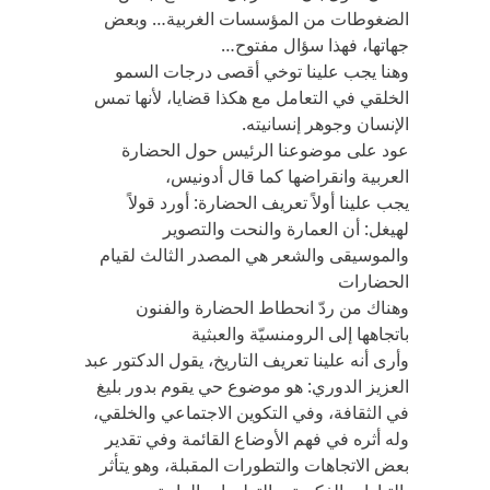
الضغوطات من المؤسسات الغربية… وبعض
جهاتها، فهذا سؤال مفتوح…
وهنا يجب علينا توخي أقصى درجات السمو
الخلقي في التعامل مع هكذا قضايا، لأنها تمس
الإنسان وجوهر إنسانيته.
عود على موضوعنا الرئيس حول الحضارة
العربية وانقراضها كما قال أدونيس،
يجب علينا أولاً تعريف الحضارة: أورد قولاً
لهيغل: أن العمارة والنحت والتصوير
والموسيقى والشعر هي المصدر الثالث لقيام
الحضارات
وهناك من ردّ انحطاط الحضارة والفنون
باتجاهها إلى الرومنسيّة والعبثية
وأرى أنه علينا تعريف التاريخ، يقول الدكتور عبد
العزيز الدوري: هو موضوع حي يقوم بدور بليغ
في الثقافة، وفي التكوين الاجتماعي والخلقي،
وله أثره في فهم الأوضاع القائمة وفي تقدير
بعض الاتجاهات والتطورات المقبلة، وهو يتأثر