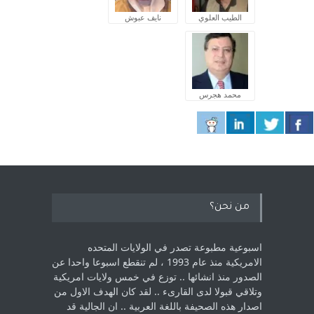
الطيب العلوي
نايف عبوش
محمد هجرس
من نحن؟
اسبوعية مطبوعة تصدر في الولايات المتحده
الامريكية منذ عام 1993 ، لم ‏تنقطع اسبوعا واحدا عن
الصدور منذ انشائها .. توزع في خمس ولايات امريكية
‏وتلاقي قبولا لدى القارىء ..‏ لقد كان الهدف الاول من
اصدار هذه الصحيفة باللغة العربية .. ان الجالية قد