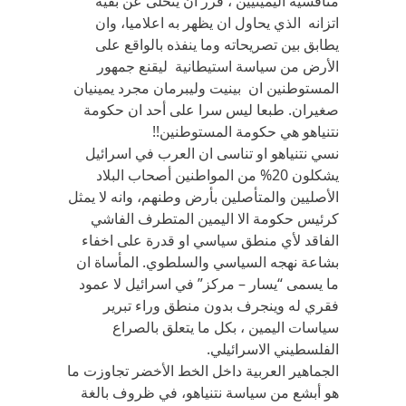
منافسيه اليمينيين ، قرر ان يتخلى عن بقية
اتزانه الذي يحاول ان يظهر به اعلاميا، وان
يطابق بين تصريحاته وما ينفذه بالواقع على
الأرض من سياسة استيطانية ليقنع جمهور
المستوطنين ان بينيت وليبرمان مجرد يمينيان
صغيران. طبعا ليس سرا على أحد ان حكومة
نتنياهو هي حكومة المستوطنين!!
نسي نتنياهو او تناسى ان العرب في اسرائيل
يشكلون 20% من المواطنين أصحاب البلاد
الأصليين والمتأصلين بأرض وطنهم، وانه لا يمثل
كرئيس حكومة الا اليمين المتطرف الفاشي
الفاقد لأي منطق سياسي او قدرة على اخفاء
بشاعة نهجه السياسي والسلطوي. المأساة ان
ما يسمى “يسار – مركز” في اسرائيل لا عمود
فقري له وينجرف بدون منطق وراء تبرير
سياسات اليمين ، بكل ما يتعلق بالصراع
الفلسطيني الاسرائيلي.
الجماهير العربية داخل الخط الأخضر تجاوزت ما
هو أبشع من سياسة نتنياهو، في ظروف بالغة