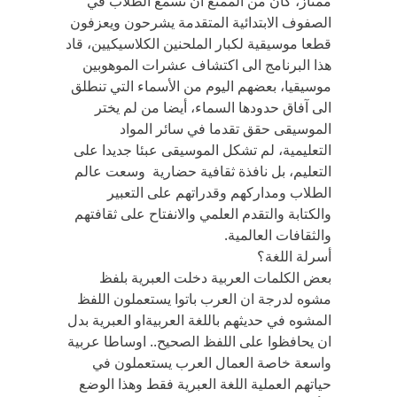
ممتاز، كان من الممتع ان تسمع الطلاب في
الصفوف الابتدائية المتقدمة يشرحون ويعزفون
قطعا موسيقية لكبار الملحنين الكلاسيكيين، قاد
هذا البرنامج الى اكتشاف عشرات الموهوبين
موسيقيا، بعضهم اليوم من الأسماء التي تنطلق
الى آفاق حدودها السماء، أيضا من لم يختر
الموسيقى حقق تقدما في سائر المواد
التعليمية، لم تشكل الموسيقى عبئا جديدا على
التعليم، بل نافذة ثقافية حضارية وسعت عالم
الطلاب ومداركهم وقدراتهم على التعبير
والكتابة والتقدم العلمي والانفتاح على ثقافتهم
والثقافات العالمية.
أسرلة اللغة؟
بعض الكلمات العربية دخلت العبرية بلفظ
مشوه لدرجة ان العرب باتوا يستعملون اللفظ
المشوه في حديثهم باللغة العربيةاو العبرية بدل
ان يحافظوا على اللفظ الصحيح.. اوساطا عربية
واسعة خاصة العمال العرب يستعملون في
حياتهم العملية اللغة العبرية فقط وهذا الوضع