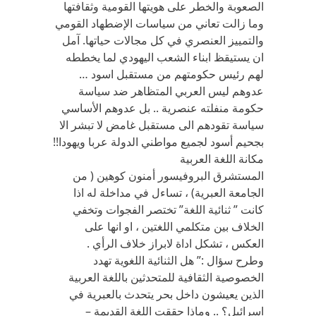
الصعوبة والخطر على هويتها القومية وثقافتها
وما زالت تعاني من سياسات الإضطهاد القومي
والتمييز العنصري في كل مجالات حياتها. آمل
ان يستيقظ ابناء الشعب اليهودي لما يخططه
لهم رئيس حكومتهم من مستقبل اسود …
عدوهم ليس العربي المتظاهر ضد سياسة
حكومة منفلته عنصرية .. بل عدوهم الأساسي
سياسة تقودهم الى مستقبل غامض لا تبشر الا
بجحيم أسود لجميع مواطني الدولة عربا ويهودا!!
مكانة اللغة العربية
المستشرق البروفيسور أمنون كوهين ( من
الجامعة العبرية) ، تساءل في مداخلة له اذا
كانت ” ثنائية اللغة” تختصر الفجوات وتخفي
الخلاف بين متكلمي اللغتين ، او انها على
العكس ، تشكل اداة لابراز خلاف الرأي .
وطرح سؤال :” هل الثنائية اللغوية تهدد
الخصوصية الثقافية للمتحدثين باللغة العربية
الذين يعيشون داخل بحر يتحدث بالعبرية في
اسرائيل؟ .. وماذا حققت اللغة القديمة –