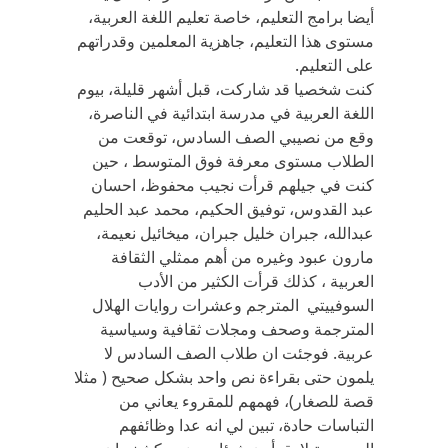
أيضا برامج التعليم، خاصة تعليم اللغة العربية،
مستوى هذا التعليم، جاهزية المعلمين وقدراتهم
على التعليم.
كنت شخصيا قد شاركت، قبل أشهر قليلة، بيوم
اللغة العربية في مدرسة ابتدائية في الناصرة،
وقع من نصيبي الصف السادس، توقعت من
الطلاب مستوى معرفة فوق المتوسط ، حين
كنت في جيلهم قرأت نجيب محفوظ، احسان
عبد القدوس، توفيق الحكيم، محمد عبد الحليم
عبدالله، جبران خليل جبران، ميخائيل نعيمة،
مارون عبود وغيره من أهم ممثلي الثقافة
العربية ، كذلك قرأت الكثير من الأدب
السوفييتي المترجم وعشرات روايات الهلال
المترجمة وصحف ومجلات ثقافية وسياسية
عربية. فوجئت ان طلاب الصف السادس لا
يلمون حتى بقراءة نص واحد بشكل صحيح ( مثلا
قصة للصغار)، فهمهم للمقروء يعاني من
التباسات حادة، تبين لي انه عدا وظائفهم