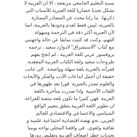
نسبة التعليم الجامعي مرتفعة ، الا ان العربية لا
تشكل تحديا حضاريا للغة العبرية للأسباب التي
ذكرتها. ما زلنا نبحث عن المصادر الممتازة
بالعبرية، ليس فقط لعدم وجودها بالعربية، انما
لأن العبرية أكثر دقة في الترجمة وسهولة
الفهم، وكنت قد كتبت سابقا عن حالة واجهتني
مع كتاب “ألاستشراق” لادوارد سعيد ، ترجمه
بروفسور عربي للغة العربية ، لم انجح بفهم
طروحات سعيد ولغة الكتاب العربية المعقدة،
فقرأته بالعبرية بلغة سهلة وواضحة . الى جانب
حقيقة ان أجمل ابداعات الأدب والفكر والأبحاث
والعلوم تصدر بالعبرية فورا بعد ظهورها في
اللغات الأجنبية واذا صدرت متأخرة باللغة
العربية فهي كثيرا ما تكون بلغة متعبة للقراءة.
ان تطوير اللغة العربية يتعلق بتغيير الواقع
السياسي والاجتماعي والاقتصادي للعالم
العربي، نحو نهضة اقتصادية اجتماعية علمية و
ثقافية ولغوي. في واقعنا المحلي نواجه يوميا
تحديات خطر اضعاف العربية وتقليص دورها