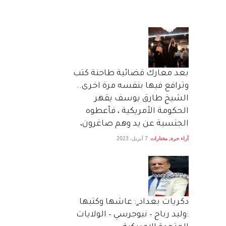
بعد معارك قضائية طاحنة كتب
وترافع فيها بنفسه مرة اخرى..
الشيخ طارق يوسف يقهر
الحكومة الأمريكية ، فأعطوه
الجنسية عن يد وهم صاغرون،
آراء حرة
,
مختارات
7 أبريل، 2023
دكريات بغداد ٍ: عاشها وكتبها
:وليد رباح – نيوجرسي – الولايات