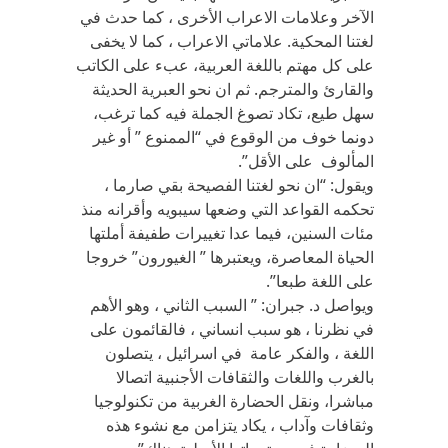
الآخر وعلامات الاعراب الأخرى ، كما حدث في
لغتنا المحكية. علاماتي الاعراب ، كما لا يخفى
على كل مهتم باللغة العربية، عبء على الكاتب
والقارئ والمترجم. ثم ان نحو العبرية الحديثة
سهل طيع، تكاد تصوغ الجملة فيه كما ترغب،
دونما خوف من الوقوع في “الممنوع ” أو غير
المألوف على الأقل”.
ويقول: “ان نحو لغتنا الفصيحة بقي صارما ،
تحكمه القواعد التي وضعها سيبويه وأقرانه منذ
مئات السنين، فيما عدا تغييرات طفيفة أملتها
الحياة المعاصرة، ويعتبرها ” الغيورون” خروجا
على اللغة طبعا”.
ويواصل د. جبران: ” السبب الثاني ، وهو الأهم
في نظرنا ، هو سبب انساني ، فالقائمون على
اللغة ، والفكر عامة في اسرائيل ، يتصلون
بالغرب واللغات والثقافات الأجنبية اتصالا
مباشرا، ونقل الحضارة الغربية من تكنولوجيا
وثقافات وآداب ، يكاد يتزامن مع نشوء هذه