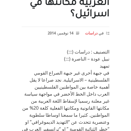
العربية مكانتها في
اسرائيل؟
في
دراسات
14 نوفمبر، 2014
التصنيف : دراسات (:::)
نبيل عودة – الناصرة (:::)
تمهيد
في جبهة أخرى غير جبهة الصراع القومي
الفلسطينية – الاسرائيلية. نجد صراعا لا يقل
أهمية خاصة بين المواطنين الفلسطينيين
العرب داخل الخط الأخضر في مواجهة سياسة
غير معلنة رسميا لإسقاط اللغة العربية من
مكانتها القانونية ومكانتها الفعلية كلغة 20% من
المواطنين. كثيرا ما سمعنا اوساطا سلطوية
وعنصرية تتحدث عن “التهديد الديموغرافي” او
“خطر الثنائية القومية ” او “ترانسفير العرب في