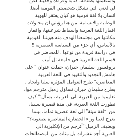
واستعملها بطلاقة، كتابة وقراءة وحديثا. لكن
لي لغتي التي تشكل شخصيتي القومية أيضا.
انسان بلا لغة قومية هو كيان يفتقر للهوية
الوطنية والانسانية. من هنا رؤيتي ان محاولات
افقار اللغة العربية واسقاط شرعيتها، وافقار
مكانتها في مجتمعنا الهدف منه هويتنا القومية
بالأساس، أي جزء من السياسة العنصرية !!
في دراسة فريدة من نوعها ، للمحاضر في
قسم اللغة العربية في جامعة تل أبيب
بروفسور سليمان جبران، حملت عنوان ” على
هامش التجديد والتقييد في اللغة العربية
المعاصرة” طرح العوامل المؤثرة سلبا وايجابا .
يطرح سليمان جبران تساؤل زميل مترجم مواد
تعليمية من العبرية الى العربية ، يسأل:” كيف
تطورت اللغة العبرية، في مدة قصيرة نسبيا،
من “لغة ميتة” الى لغة عصرية تماما، بينما
تعرج لغتنا وراء الحضارة المعاصرة بصعوبة؟”
ويضيف الزميل:”أترجم من الإنكليزية الى
العبرية أجد عشرات بل مئات من المصطلحات