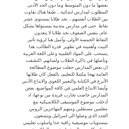
بعضها ما دون المتوسط وما دون الحد الأدنى
المطلوب لمدارس ابتدائية .. طبعا هناك تفاوت
بين الطلاب أنفسهم .. نجد طلابا بمستوى عشر
نقاط حتى في مدارس متدنية بمستواها بشكل
عام، بنفس الصفوف نجد طلابا لا يتعدون
النقاط الخمسة الأولى..وأميل هنا لرؤية تأثير
البيت وأهميته في تطوير قدرة الطالب. هذا
ينسحب على المواد العلمية وعلى اللغة العربية
وتأصلها في ذاكرة الطلاب ولسانهم. اكتشفت
ان بعض المدارس جعلت موضوع المطالعة
العامة نهجا مكملا للتعليم، بالفعل كان طلابها
الأبرع في الكتابة والتعبير اللغوي والابداع الأدبي
وأيضا الابداع العلمي في كافة المواضيع. بعض
المدارس خاضت تجارب فريدة من نوعها، اذ
أدخلت موضوع الموسيقى الكلاسيكية مع
معلمين مستقلين ومنهم المهاجرين الروس
الجدد الذي وصلوا الى اسرائيل ويتمتعون
بمستويات موسيقية راقية جدا واسلوب تعليمي