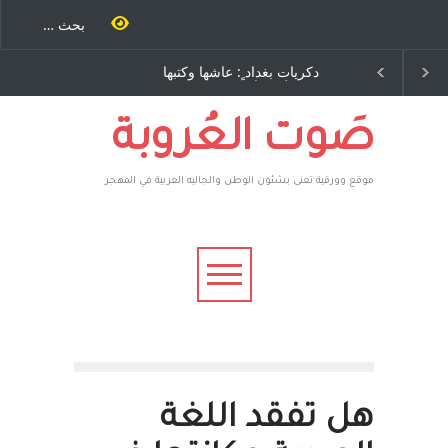
ٍ: عاشها وكتبها
الاستيطان ومسلسل الخداع
ح – نيوجرسي –
المستمر - قلم : راسم عبيدات
تحدة الامريكية
صَوت العُروبة
موقع وورقية تعنى بشئون الوطن والجاليه العربية في المهجر
هل تفقد اللغة