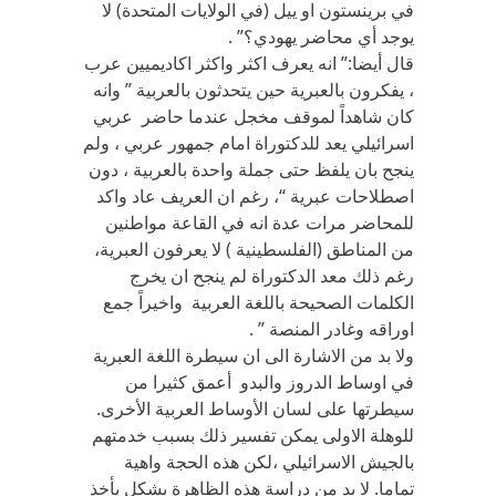
في برينستون او ييل (في الولايات المتحدة) لا
يوجد أي محاضر يهودي؟” .
قال أيضا:” انه يعرف اكثر واكثر اكاديميين عرب
، يفكرون بالعبرية حين يتحدثون بالعربية ” وانه
كان شاهداً لموقف مخجل عندما حاضر عربي
اسرائيلي يعد للدكتوراة امام جمهور عربي ، ولم
ينجح بان يلفظ حتى جملة واحدة بالعربية ، دون
اصطلاحات عبرية “، رغم ان العريف عاد واكد
للمحاضر مرات عدة انه في القاعة مواطنين
من المناطق (الفلسطينية ) لا يعرفون العبرية،
رغم ذلك معد الدكتوراة لم ينجح ان يخرج
الكلمات الصحيحة باللغة العربية واخيراً جمع
اوراقه وغادر المنصة ” .
ولا بد من الاشارة الى ان سيطرة اللغة العبرية
في اوساط الدروز والبدو أعمق كثيرا من
سيطرتها على لسان الأوساط العربية الأخرى.
للوهلة الاولى يمكن تفسير ذلك بسبب خدمتهم
بالجيش الاسرائيلي ،لكن هذه الحجة واهية
تماما. لا بد من دراسة هذه الظاهرة بشكل يأخذ