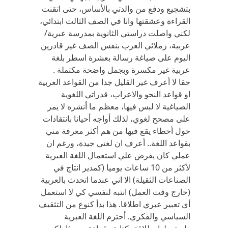
بتشجيع ودفع من والدتي بالأساس، حتى اتقنت
القراءة وعشقتها وانا في الصف الثالث ابتدائي،
لكني واصلت دراستي الثانوية بمدرسة عبرية/
عربية، زملائي العرب بنفس الصف غير قادرين
اليوم على صياغة رسالة بعشرة اسطر بلغة
عربية غير مكسرة وبجمل واضحة مكتملة .
حقا لا أعرف غير القليل جدا من القواعد العربية
او قواعد النحو والاعراب، قدراتي اللغوية
الصياغية لا لبس فيها، معظم ما أنشره لا يمر
على مصحح لغوي، لذلك أواجه أحيانا بانتقادات
حول أخطاء يقع فيها من هم أكثر معرفة مني
بقواعد اللغة.. أعرف ان لغتي جيدة، ورغم ان
عملي كان يفرض علي استعمال اللغة العبرية
لأكثر من 10 ساعات يوميا (كمدير انتاج في
الصناعات الثقيلة) الا اني عندما اتحدث بالعربية
(خارج وقت العمل) انتبه لنفسي كي لا استعمل
أي تعبير عبري اطلاقا. هذا بدأ كنوع من التثقيف
السياسي والفكري. أحترم اللغة العبرية