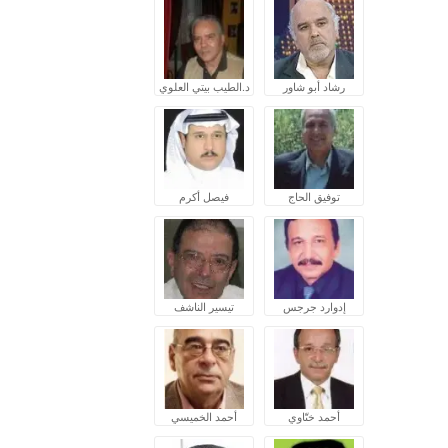
رشاد أبو شاور
د.الطيب بيتي العلوي
توفيق الحاج
فيصل أكرم
إدوارد جرجس
تيسير الناشف
أحمد ختّاوي
أحمد الخميسي