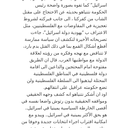
اسرائيل” كما تفوه بصورة واضحة رئيس
الحكومة نتنياهو بحديثه عن الاحتجاج على مقتل
الشاب من كفركنا ، الى جانب فبركته لشروط
تعجيزية في المفاوضات مع الفلسطينيين، مثل
الاعتراف ب “يهودية دولة اسرائيل”، جاءت
تصريحاته الأخيرة لتكشف ان سياسة ممارسة
أفظع أشكال القمع بما في ذلك القتل بدم بارد،
لا تتناقض مع نهجه وفكره من رؤيته لعلاقة
الدولة مع مواطنيها العرب. قال ان الطريق
مفتوحة امام المحتجين والداعين الى اقامة
دولة فلسطينية في المناطق الفلسطينية
المحتلة ليذهبوا الى السلطة الفلسطينية ولن
تضع حكومته عراقيل على انتقالهم.
اود ان أشكر نتنياهو انه كشف وجهه الحقيقي
ومواقفه الحقيقية بدون رتوش واضعا نفسه في
أقصى الخارطة السياسية يمينيا في اسرائيل..
هو بحق الأكثر يمينية في اسرائيل.. ويبدو مع
امكانية اقتراب اجراء انتخابات جديدة وخوفا من