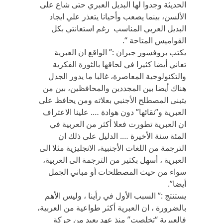
الحديثة وجدوا لها البديل العبري حتى شاع على
الألسن، بينما يصعب وأحيانا يتعذر علي ايجاد
البديل العربي المناسب رغم استعانتي بكل
القواميس المتاحة “.
يكتب بروفسور جبران :” الواقع ان العبرية
تعاني أيضا كثيرا في لحاقها بالثورة الفكرية
والتكنولوجية المعاصرة، غالبا ما يدور الجدل
هناك أيضا بين المجددين والمحافظين، بين من
يتبنى المصطلح الأجنبي بعلاته ومن يحافظ على
العبرية و”نقائها” دون هوادة …. علينا الاعتراف
ان العبرية تطورت فعلا أكثر من العربية في
المئة سنة الأخيرة …. الدليل على ذلك ان
الترجمة من اللغات الأجنبية، الانجليزية مثلا الى
العبرية ، أسهل بكثير من الترجمة الى العربية،
سواء من حيث المصطلحات أو مباني الجمل
أيضا”.
يستنتج :” السبب الأول في رأينا ، وليس الأهم
بالضرورة ، ان العبرية أكثر طواعية من العربية،
فالعبرية “تخلصت” منذ عهد بعيد من حركة