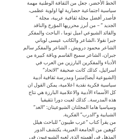
الخط الأخضر، جعل من الثقافة الوطنية مهمة
سياسية اجتماعية حضارية لها اولوية عظمى،
فأصدر أفضل مجلة ثقافية عربية، مجلة ”
الجديد ” – من أبرز محرريها المؤرخ والناقد
والقائد الشيوعي اميل توما ، الباحث والمفكر
جبرا نقولا ،الشاعر والكاتب عيسى لوباني
الشاعر محمود درويش ، الشاعر والمفكر سالم
جبران، الشاعر سميح القاسم وباقة كبيرة من
الأدباء والمفكرين البارزين من العرب في
اسرائيل، كذلك كانت صحيفة “الاتحاد”
(الشيوعية أيضا)منبرا ومدرسة ثقافية أدبية
سياسية فكرية نقدية اعلامية، يمكن القول ان
كل الأسماء الأدبية والاعلامية البارزة هي نتاج
هذه المدرسة.. كذلك لعبت دورا تثقيفيا
وسياسيا هاما المجلتان الشيوعيتان: “الغد”
الشبابية و”الدرب” الفكرية.
من يقرأ كتاب “عرب طيبون” للباحث هيلل
كوهين من الجامعة العبرية، يكتشف الدور
المذهل في أهميته الذي لعبه الشيوعيون في