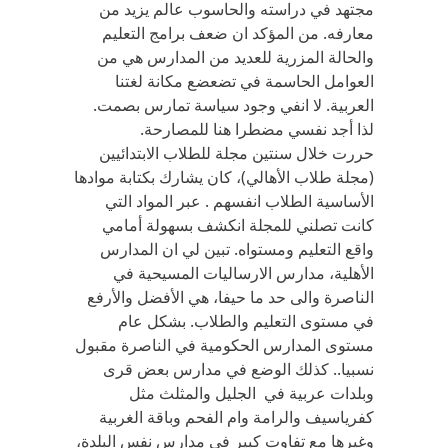
مجتهد في دراسته والحاسوب عالم يزيد من
معارفه. من المؤكد ان ضعف برامج التعليم
والحالة المزرية للعديد من المدارس هي من
العوامل الحاسمة في تضعضع مكانة لغتنا
العربية. لا انفي وجود سياسة تمارس بصمت.
لذا أجد نفسي مضطرا هنا للمصارحة.
حررت خلال سنتين مجلة للطلاب الابتدائيين
(مجلة طلاب الأهالي)، كان يشارك بكتابة موادها
الأساسية الطلاب انفسهم . عبر المواد التي
كانت تصلني للمجلة انكشف بسهولة أمامي
واقع التعليم ومستواه. تبين لي ان المدارس
الأهلية، مدارس الارساليات المسيحية في
الناصرة والى حد ما حيفا، هي الأفضل والأرفع
في مستوى التعليم والطلاب. بشكل عام
مستوى المدارس الحكومية في الناصرة مقبول
نسبيا.. كذلك الوضع في مدارس بعض قرى
وبلدات عربية في الجليل والمثلث مثل
كفرياسيف والرامة وام الفحم وباقة الغربية
وغيرها مع تفاوت كبير في مدارس نفس البلدة،