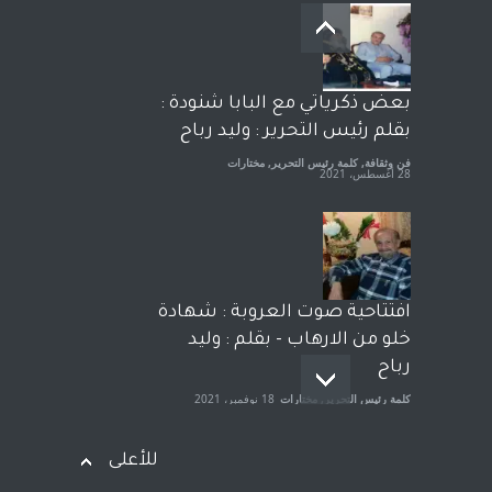
معاناة زلزال سوريّة تفضح:
زيف ديمقراطية الغرب! قلم :
رشاد أبو شاورآراء حرة ..
آراء حرة
18 فبراير، 2023
بعض ذكرياتي مع البابا شنودة :
بقلم رئيس التحرير : وليد رباح
فن وثقافة
,
كلمة رئيس التحرير
,
مختارات
28 أغسطس، 2021
افتتاحية صوت العروبة : شهادة
خلو من الارهاب - بقلم : وليد
رباح
كلمة رئيس التحرير
,
مختارات
18 نوفمبر، 2021
للأعلى