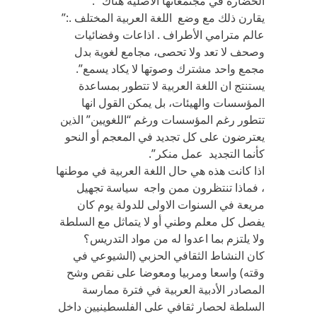
الحضارة في مجتمعاتها الأصلية هناك” .
يقارن ذلك مع وضع اللغة العربية المختلف .:”
عالم مترامي الأطراف . اذاعات وفضائيات
وصحف لا تعد ولا تحصى، مجامع لغوية بدل
مجمع واحد مشترك وصوتها لا يكاد يسمع”.
يستنتج ان اللغة العربية لا تتطور بمساعدة
المؤسسات والهيئات، بل يمكن القول انها
تتطور رغم المؤسسات ورغم “اللغويين” الذين
يعترضون على كل تجديد في المعجم أو النحو
كأنما التجديد عمل منكر”.
اذا كانت هذه هي حال اللغة العربية في موطنها
، فماذا تنتظرون ممن واجه سياسة تجهيل
مريعة في السنوات الاولى للدولة يوم كان
يفصل كل معلم وطني أو لا يتماثل مع السلطة
ولا يلتزم بما اعدوا له من مواد التدريس؟
كان النشاط الثقافي الحزبي (الشيوعي في
وقته) واسعا ومربيا ومعوضا على نقص وشح
المصادر الأدبية العربية في فترة ممارسة
السلطة لحصار ثقافي على الفلسطينيين داخل