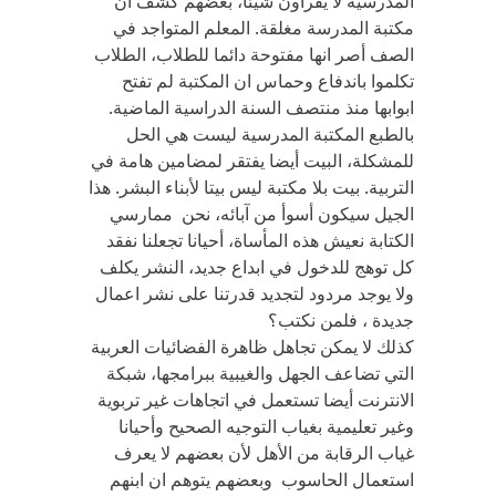
المدرسية لا يقرأون شيئا، بعضهم كشف ان
مكتبة المدرسة مغلقة. المعلم المتواجد في
الصف أصر انها مفتوحة دائما للطلاب، الطلاب
تكلموا باندفاع وحماس ان المكتبة لم تفتح
ابوابها منذ منتصف السنة الدراسية الماضية.
بالطبع المكتبة المدرسية ليست هي الحل
للمشكلة، البيت أيضا يفتقر لمضامين هامة في
التربية. بيت بلا مكتبة ليس بيتا لأبناء البشر. هذا
الجيل سيكون أسوأ من آبائه، نحن ممارسي
الكتابة نعيش هذه المأساة، أحيانا تجعلنا نفقد
كل توهج للدخول في ابداع جديد، النشر يكلف
ولا يوجد مردود لتجديد قدرتنا على نشر اعمال
جديدة ، فلمن نكتب؟
كذلك لا يمكن تجاهل ظاهرة الفضائيات العربية
التي تضاعف الجهل والغيبية ببرامجها، شبكة
الانترنت أيضا تستعمل في اتجاهات غير تربوية
وغير تعليمية بغياب التوجيه الصحيح وأحيانا
غياب الرقابة من الأهل لأن بعضهم لا يعرف
استعمال الحاسوب وبعضهم يتوهم ان ابنهم