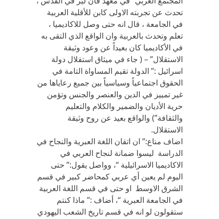
المجتمع العربي” في معهد فان لير في القدس ،
تحدث عن تجربته الاولى كابن للأقلية العربية
في الجامعة ، قال انه حتى وصل للاكاديميا ،
تعلم وتحدث بالعربية وان الواقع الذي التقى به
في الأكاديميا كان بعيداً عن وعود وثيقة
الاستقلال” – ( جاء في ميثاق استقلال دولة
اسرائيل :” الدولة تقيم المساواة التامة في
الحقوق اجتماعياً وسياسياً بين جميع رعاياها من
غير تمييز في الدين والعنصر والجنس وتؤمن
حرية الأديان والضمير والكلام والتعليم
والثقافة”) والواقع بعيد عن روح وثيقة
الاستقلال.
اضاف مناع:” ان اتقان اللغة العبرية والنجاح في
الدراسة ليسوا ضمانة لنجاح العربي في
الاكاديميا الاسرائيلية “، وواصل يقول:” حتى
اليوم لم يعين أي عربي كمحاضر كبير في قسم
الشرق الاوسط او حتى في قسم اللغة العربية
في الجامعة العبرية “، أضاف :” ماذا كنتم
ستقولون لو انه في قسم تاريخ الشعب اليهودي