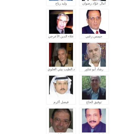
آمال عوّاد رضوان
وليد رباح
جيمس زغبي
علاء الدين الأعرجي
رشاد أبو شاور
د.الطيب بيتي العلوي
توفيق الحاج
فيصل أكرم