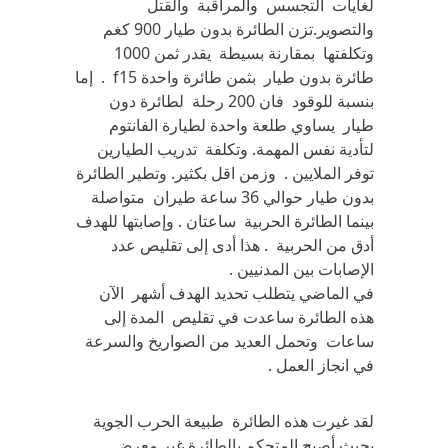
لغايات التجسس والمراقبة والقتل
والتصوير.تزن الطائرة بدون طيار 900 كغم
وتكلفتها بمقارنة بسيطة يقدر ثمن 1000
طائرة بدون طيار بثمن طائرة واحدة f15 . إما
بنسبة للوقود فان 200 رحلة لطائرة دون
طيار يساوي طلعة واحدة لطيارة الفانتوم
لتأدية نفس المهمة. وتكلفة تدريب الطيارين
توفر الملايين . وزمن اقل بكثير. وتطير الطائرة
بدون طيار حوالي 36 ساعة طيران متواصلة
بينما الطائرة الحربية ساعتان . وإصابتها للهدف
أدق من الحربية . هذا أدى إلى تقليص عدد
الإصابات بين المدنيين .
في الماضي يتطلب تحديد الهدف أشهر الآن
هذه الطائرة ساعدت في تقليص المدة إلى
ساعات وتحمل العديد من الصواريخ والسرعة
في انجاز العمل .
لقد غيرت هذه الطائرة طبيعة الحرب الجوية
بحيث أصبح المتحكم بالطائرة غير معرض