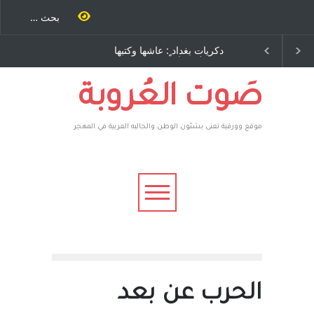
ية طاحنة كتب
دكريات بغداد ٍ: عاشها وكتبها
سه مرة اخرى..
:وليد رباح – نيوجرسي –
رق يوسف يقهر
الولايات المتحدة الامريكية
يكية ، فأعطوه
 وهم صاغرون،
صَوت العُروبة
موقع وورقية تعنى بشئون الوطن والجاليه العربية في المهجر
الحرب عن بعد