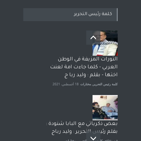
كلمة رئيس التحرير
بعد معارك قضائية طاحنة كتب
وترافع فيها بنفسه مرة اخرى..
الشيخ طارق يوسف يقهر
الحكومة الأمريكية ، فأعطوه
الثورات المزيفة في الوطن
الجنسية عن يد وهم صاغرون،
العربي - كلما جاءت امة لعنت
آراء حرة
,
مختارات
7 أبريل، 2023
اختها - بقلم : وليد ربا ح
كلمة رئيس التحرير
,
مختارات
18 أغسطس، 2021
بعض ذكرياتي مع البابا شنودة :
بقلم رئيس التحرير : وليد رباح
فن وثقافة
,
كلمة رئيس التحرير
,
مختارات