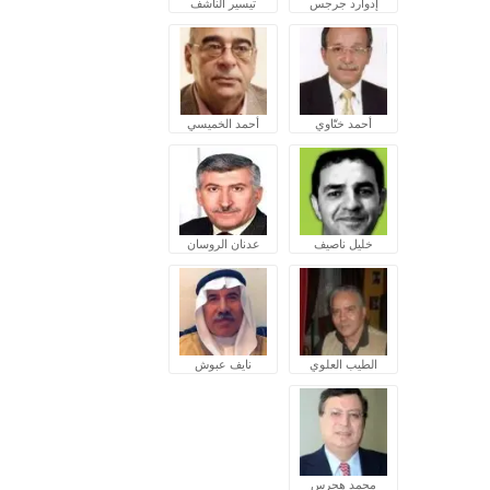
إدوارد جرجس
تيسير الناشف
أحمد ختّاوي
أحمد الخميسي
خليل ناصيف
عدنان الروسان
الطيب العلوي
نايف عبوش
محمد هجرس