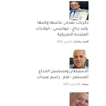
دكريات بغداد ٍ: عاشها وكتبها
:وليد رباح – نيوجرسي – الولايات
المتحدة الامريكية
القصة
,
مختارات
2 مارس، 2023
الاستيطان ومسلسل الخداع
المستمر – قلم : راسم عبيدات
منوعات
23 فبراير، 2023