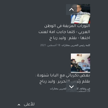
بعد معارك قضائية طاحنة كتب
وترافع فيها بنفسه مرة اخرى..
الشيخ طارق يوسف يقهر
الحكومة الأمريكية ، فأعطوه
الثورات المزيفة في الوطن
الجنسية عن يد وهم صاغرون،
العربي - كلما جاءت امة لعنت
آراء حرة
,
مختارات
7 أبريل، 2023
اختها - بقلم : وليد ربا ح
كلمة رئيس التحرير
,
مختارات
18 أغسطس، 2021
بعض ذكرياتي مع البابا شنودة :
بقلم رئيس التحرير : وليد رباح
فن وثقافة
,
كلمة رئيس التحرير
,
مختارات
28 أغسطس، 2021
للأعلى