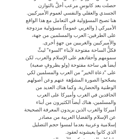
حصلت بعد كابوسٍ مرعب أخلَّ بالتوازن
الجسدي والعقلي والنفسي لعموم الأميركيين.
هنا تصبح المسؤولية في التعامل مع هذا الواقع
الأميركي ( والغربي عموماً) مسؤولية مزدوجة
على الطرفين: العرب والمسلمين من جهة،
والأميركيين والغربيين من جهةٍ أخرى.
فكلُّ الساحة مفتوحة لأبناء “السوء” لبثِّ
سمومهم وأحقادهم على الإسلام والعرب، لكن
أيضاً هي ساحة مفتوحة (ولو بظروفٍ صعبة)
على “دعاة الخير” من العرب والمسلمين لكي
يصحّحوا الصورة المشوَّهة عنهم وعن أصولهم
الوطنية والحضارية. وكما هناك العديد من
الحاقدين في الغرب وأميركا على العرب
والمسلمين، هناك أيضاً الكثيرون من أبناء
أميركا والغرب الذين يريدون المعرفة الصحيحة
عن الإسلام والقضايا العربية من مصادر
إسلامية وعربية بعدما لمسوا حجم التضليل
الذي كانوا يعيشونه لعقود.