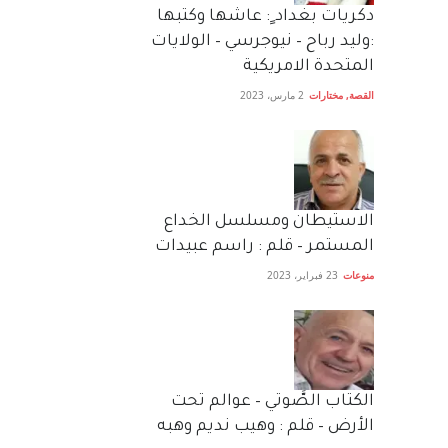
دكريات بغداد ٍ: عاشها وكتبها
:وليد رباح – نيوجرسي – الولايات
المتحدة الامريكية
القصة
,
مختارات
2 مارس، 2023
الاستيطان ومسلسل الخداع
المستمر – قلم : راسم عبيدات
منوعات
23 فبراير، 2023
الكتاب الصَّوتي – عوالم تحت
الأرض – قلم : وهيب نديم وهبه