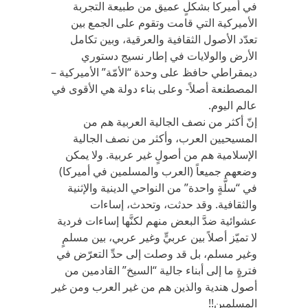
في أميركا بشكلٍ عميق من طبيعة التجربة
الأميركية التي قامت وتقوم على الجمع بين
تعدّد الأصول الثقافية والعرقية، وبين تكامل
الأرض والولايات في إطار نسيج دستوري
ديمقراطي حافظ على وحدة “الأمّة” الأميركية –
المصطنعة أصلاً- وعلى بناء دولة هي الأقوى في
عالم اليوم.
إنّ أكثر من نصف الجالية العربية هم من
المسيحيين العرب، وأكثر من نصف الجالية
الإسلامية هم من أصولٍ غير عربية. ولا يمكن
وضعهم جميعاً (العرب والمسلمين في أميركا)
في “سلَّةٍ واحدة” من النواحي الدينية والإثنية
والثقافية. وقد حدثت، وتحدث، إساءات
عشوائية ضدَّ البعض منهم لكنَّها إساءات فردية
لا تميّز أصلاً بين عربيٍّ وغير عربي، بين مسلمٍ
وغير مسلم، بل قد وصلت إلى حدِّ التعرّض في
فترةٍ ما إلى أبناء جالية “السيخ” القادمين من
أصول هندية والذين هم من غير العرب ومن غير
المسلمين!!