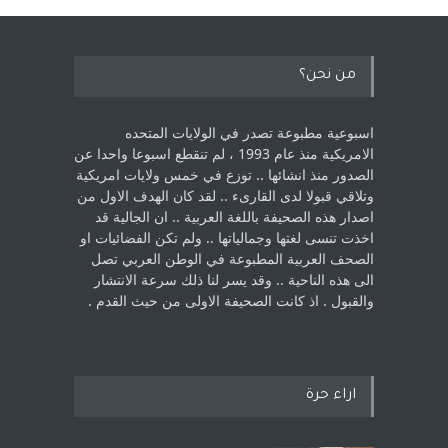
من نحن؟
اسبوعية مطبوعة تصدر في الولايات المتحده
الامريكية منذ عام 1993 ، لم ‏تنقطع اسبوعا واحدا عن
الصدور منذ انشائها .. توزع في خمس ولايات امريكية
‏وتلاقي قبولا لدى القارىء ..‏ لقد كان الهدف الاول من
اصدار هذه الصحيفة باللغة العربية .. ان الجالية قد
اخذت ‏تنسى لغتها وجمالياتها .. ولم تكن الفضائيات او
الصحف العربية المطبوعة في الوطن ‏العربي تصل
الى هذه الناحية .. وقد يسر لنا ذلك سرعة الانتشار
والقبول . اذ كانت ‏الصحيفة الاولى من حيث القدم . ‏
اراء حرة