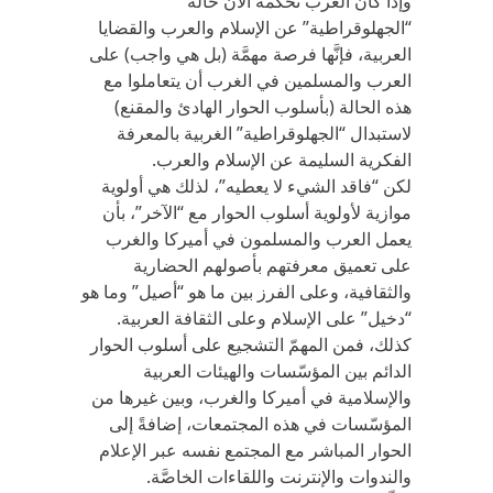
وإذا كان الغرب تحكمه الآن حالة
“الجهلوقراطية” عن الإسلام والعرب والقضايا
العربية، فإنَّها فرصة مهمَّة (بل هي واجب) على
العرب والمسلمين في الغرب أن يتعاملوا مع
هذه الحالة (بأسلوب الحوار الهادئ والمقنع)
لاستبدال “الجهلوقراطية” الغربية بالمعرفة
الفكرية السليمة عن الإسلام والعرب.
لكن “فاقد الشيء لا يعطيه”، لذلك هي أولوية
موازية لأولوية أسلوب الحوار مع “الآخر”، بأن
يعمل العرب والمسلمون في أميركا والغرب
على تعميق معرفتهم بأصولهم الحضارية
والثقافية، وعلى الفرز بين ما هو “أصيل” وما هو
“دخيل” على الإسلام وعلى الثقافة العربية.
كذلك، فمن المهمّ التشجيع على أسلوب الحوار
الدائم بين المؤسّسات والهيئات العربية
والإسلامية في أميركا والغرب، وبين غيرها من
المؤسّسات في هذه المجتمعات، إضافةً إلى
الحوار المباشر مع المجتمع نفسه عبر الإعلام
والندوات والإنترنت واللقاءات الخاصَّة.