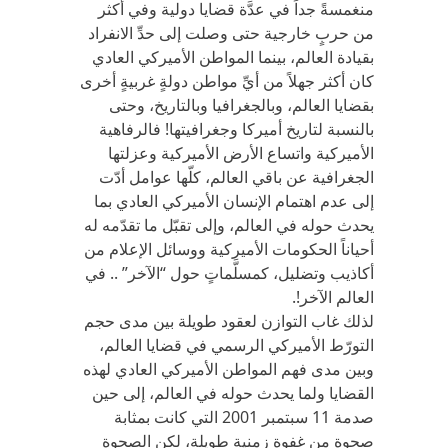
منغمسةً جداً في عدَّة قضايا دولية وفي أكثر
من حربٍ خارجية حتى وصلت إلى حدِّ الانفراد
بقيادة العالم، بينما المواطن الأميركي العادي
كان أكثر جهلاً من أيِّ مواطن دولةٍ غربيةٍ أخرى
بقضايا العالم، وبالجغرافيا وبالتاريخ، وحتى
بالنسبة لتاريخ أميركا وجغرافيتها! فالرفاهية
الأميركية واتساع الأرض الأميركية وعزلتها
الجغرافية عن باقي العالم، كلّها عوامل أدّت
إلى عدم اهتمام الإنسان الأميركي العادي بما
يحدث حوله في العالم، وإلى تقبّل ما تقدّمه له
أحياناً الحكومات الأميركية ووسائل الإعلام من
أكاذيب وتضليل، كمسلَّماتٍ حول “الآخر” .. في
العالم الآخر!.
لذلك غاب التوازن لعقود طويلة بين مدى حجم
التورّط الأميركي الرسمي في قضايا العالم،
وبين مدى فهم المواطن الأميركي العادي لهذه
القضايا ولما يحدث حوله في العالم، إلى حين
صدمة 11 سبتمبر 2001 التي كانت بمثابة
صحوة من غفوةٍ زمنيةٍ طويلة، لكن الصحوة