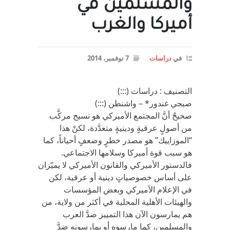
والمسلمين في
أميركا والغرب
في
دراسات
7 نوفمبر، 2014
التصنيف : دراسات (:::)
صبحي غندور* – واشنطن (:::)
صحيحٌ أنَّ المجتمع الأميركي هو نسيج مركَّب
من أصولٍ عرقيةٍ ودينيةٍ متعدَّدة، لكنْ هذا
“الموزاييك” هو مصدر خطرٍ وضعفٍ أحياناً، كما
هو سبب قوة أميركا وسلامها الاجتماعي.
فالدستور الأميركي والقانون الأميركي لا يميّزان
على أساس خصوصياتٍ دينية أو عرقية، لكن
في الإعلام الأميركي وبعض المؤسسات
والهيئات الأهلية المحلية في أكثر من ولاية، من
هم يمارسون الآن هذا التمييز ضدَّ العرب
والمسلمين، كما مارسوه أو يمارسونه ضدَّ