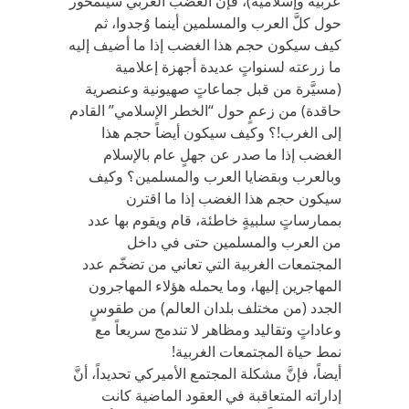
عربية وإسلامية)، فإنَّ الغضب الغربي سيتمحور
حول كلَّ العرب والمسلمين أينما وُجدوا، ثم
كيف سيكون حجم هذا الغضب إذا ما أضيف إليه
ما زرعته لسنواتٍ عديدة أجهزة إعلامية
(مسيَّرة من قبل جماعاتٍ صهيونية وعنصرية
حاقدة) من زعمٍ حول “الخطر الإسلامي” القادم
إلى الغرب!؟ وكيف سيكون أيضاً حجم هذا
الغضب إذا ما صدر عن جهلٍ عام بالإسلام
وبالعرب وبقضايا العرب والمسلمين؟ وكيف
سيكون حجم هذا الغضب إذا ما اقترن
بممارساتٍ سلبيةٍ خاطئة، قام ويقوم بها عدد
من العرب والمسلمين حتى في داخل
المجتمعات الغربية التي تعاني من تضخّم عدد
المهاجرين إليها، وما يحمله هؤلاء المهاجرون
الجدد (من مختلف بلدان العالم) من طقوسٍ
وعاداتٍ وتقاليد ومظاهر لا تندمج سريعاً مع
نمط حياة المجتمعات الغربية!
أيضاً، فإنَّ مشكلة المجتمع الأميركي تحديداً، أنَّ
إداراته المتعاقبة في العقود الماضية كانت