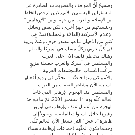
وصحيحٌ أنَّ المواقف والتصريحات الصادرة عن
المسؤولين الرسميين الأميركيين ترفض الخلط
بين الإسلام والعرب من جهة، وبين “الإرهابيين”
وجنسياتهم من جهةٍ أخرى، لكن بعض وسائل
الإعلام الأميركية (العامَّة والمحلية) تبثّ في
كثيرٍ من الأحيان ما هو مصدر خوفٍ وشكٍّ وريبة
في كلِّ عربي وكلِّ مسلم في أميركا والعالم.
وهناك مخاطر قائمة الآن على العرب
والمسلمين في أميركا والغرب حصيلة مزيجٍ
مركَّب الأسباب. فالمجتمعات الغربية –
والأميركي منها خاصَّة – تتحكَّم في ردود أفعالها
السلبية الآن مشاعر الغضب من العرب
والمسلمين منذ الهجوم الإرهابي الذي فاجأ
العالم كلّه يوم 11 سبتمبر 2001، ثمّ ما تبع هذا
الهجوم من أعمال عنف وإرهاب في أوروبا
وغيرها خلال السنوات الماضية، وصولاً إلى
ظاهرة “داعش” التي تشغل الآن العالم كلّه.
وحينما يكون المتَّهم (جماعات إرهابية بأسماء