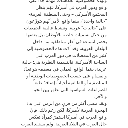
ولهذه الخصوصية انعكاسات مهمّة جداً على
واقع ودور العرب في أميركا. فهُم بنظر
المجتمع الأميركي – وحتى المنطقة العربية-
“جالية واحدة”، بينما واقع الأمر أنّهم يتوزّعون
على “جاليات” عربية. وتنشط غالبية الجمعيات
من خلال تسميات خاصة بالأوطان، بل بعضها
يحصر انتماءه في أطر مناطقية من داخل
البلدان العربية. وقد أدّت هذه الخصوصية إلى
كثير من المعضلات في دور العرب على
الساحة الأميركية. فالتسمية النظرية هي: جالية
عربية، بينما الواقع العملي في معظمه هو تعدّد
وانقسام على حسب الخصوصيات الوطنية أو
المناطقية أو الطائفية أحياناً، إضافةً طبعاً
للصراعات السياسية التي تظهر بين الحين
والآخر.
ولقد مضى أكثر من قرنٍ من الزمن على بدء
الهجرة العربية لأميركا، لكن رغم ذلك، فإنّ
واقع العرب في أميركا استمرّ كمرآة تعكس
حال العرب في البلاد العربية. ولم يستفد العرب