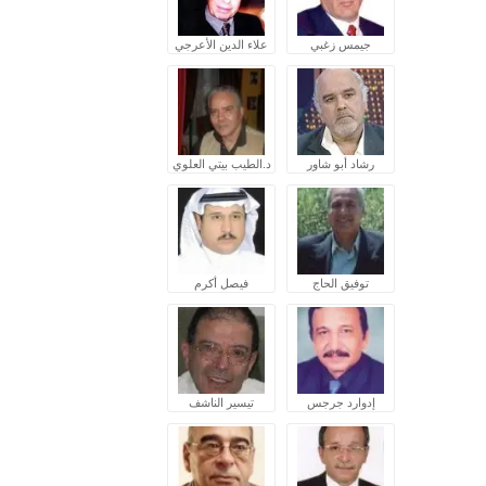
جيمس زغبي
علاء الدين الأعرجي
رشاد أبو شاور
د.الطيب بيتي العلوي
توفيق الحاج
فيصل أكرم
إدوارد جرجس
تيسير الناشف