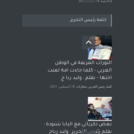
آراء حرة
18 فبراير، 2023
كلمة رئيس التحرير
بعد معارك قضائية طاحنة كتب
وترافع فيها بنفسه مرة اخرى..
الشيخ طارق يوسف يقهر
الحكومة الأمريكية ، فأعطوه
الثورات المزيفة في الوطن
الجنسية عن يد وهم صاغرون،
العربي - كلما جاءت امة لعنت
آراء حرة
,
مختارات
7 أبريل، 2023
اختها - بقلم : وليد ربا ح
كلمة رئيس التحرير
,
مختارات
18 أغسطس، 2021
بعض ذكرياتي مع البابا شنودة :
بقلم رئيس التحرير : وليد رباح