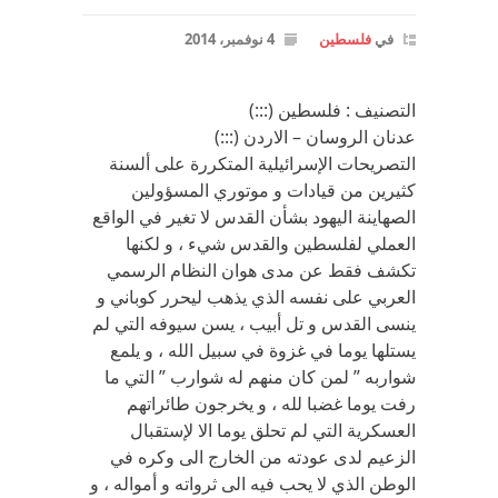
في
فلسطين
4 نوفمبر، 2014
التصنيف : فلسطين (:::)
عدنان الروسان – الاردن (:::)
التصريحات الإسرائيلية المتكررة على ألسنة
كثيرين من قيادات و موتوري المسؤولين
الصهاينة اليهود بشأن القدس لا تغير في الواقع
العملي لفلسطين والقدس شيء ، و لكنها
تكشف فقط عن مدى هوان النظام الرسمي
العربي على نفسه الذي يذهب ليحرر كوباني و
ينسى القدس و تل أبيب ، يسن سيوفه التي لم
يستلها يوما في غزوة في سبيل الله ، و يلمع
شواربه ” لمن كان منهم له شوارب ” التي ما
رفت يوما غضبا لله ، و يخرجون طائراتهم
العسكرية التي لم تحلق يوما الا لإستقبال
الزعيم لدى عودته من الخارج الى وكره في
الوطن الذي لا يحب فيه الى ثرواته و أمواله ، و