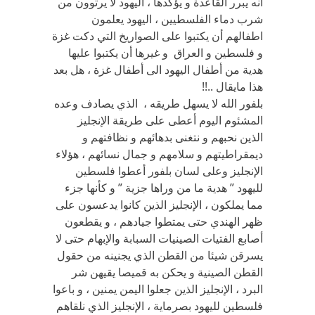
انه يبرر القاعدة و يؤكدها ، اليهود لا يرتوون من
شرب دماء الفلسطيين ، اليهود يعلمون
اطفالهم أن يكتبوا على الصواريخ التي دكت غزة
و فلسطين و العراق و غيرها أن يكتبوا عليها
هدية من أطفال اليهود الى أطفال غزة ، هل بعد
هذا مايقال ..!!
بلفور الله لا يسهل طريقه ، الذي يصادف وعده
المشئوم اليوم أعطى على طريقة الإنجليز
الذين نحبهم و نتغنى بدهائهم و نظافتهم و
ديمقراطيتهم و سلامهم و جمال نسائهم ، هؤلاء
الإنجليز وعلى لسان بلفور أعطوا فلسطين
لليهود ” هدية ما من وراها جزية ” و كأنها جزء
مما يملكون ، الإنجليز الذين كانوا يدعسون على
ظهر الهندي حتى يمتطوا جيادهم ، و يقطعون
أصابع الفتيات الصينيات السبابة والإبهام حتى لا
يسرقن شيئا من القطن الذي يجنينه من حقول
القطن الصينية و يحكن به قميصا يقيهن شر
البرد ، الإنجليز الذين جعلوا اليمن يمنين ، و باعوا
فلسطين لليهود بصرماية ، الإنجليز الذي نلقاهم