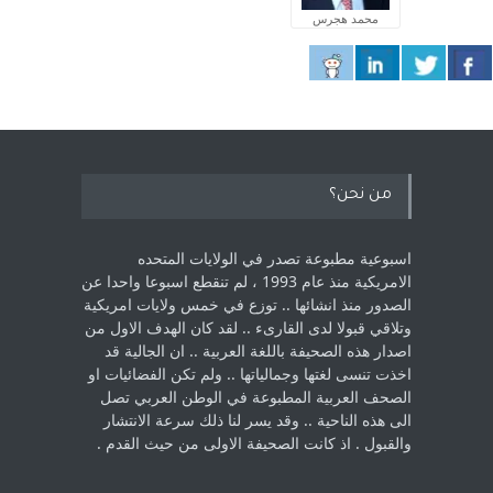
محمد هجرس
من نحن؟
اسبوعية مطبوعة تصدر في الولايات المتحده
الامريكية منذ عام 1993 ، لم ‏تنقطع اسبوعا واحدا عن
الصدور منذ انشائها .. توزع في خمس ولايات امريكية
‏وتلاقي قبولا لدى القارىء ..‏ لقد كان الهدف الاول من
اصدار هذه الصحيفة باللغة العربية .. ان الجالية قد
اخذت ‏تنسى لغتها وجمالياتها .. ولم تكن الفضائيات او
الصحف العربية المطبوعة في الوطن ‏العربي تصل
الى هذه الناحية .. وقد يسر لنا ذلك سرعة الانتشار
والقبول . اذ كانت ‏الصحيفة الاولى من حيث القدم . ‏