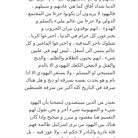
الدنيا شذاذ أفاق كما هي عادتهم و سبيلهم ،
فاليهود لا يريدون أن يكونوا جزءا من المجتمع
الدولي ولا جزءا من عالم مليء بالسلم و
الهدوء ، انهم يوقدون نيران الحروب و
يخترعون كل حرام في الدنيا ، اخترعوا الربا ،
شيلوك تاجر البندقية ، و اخترعوا الماخير و كل
عالم ينتمي الى أسفل ، ليس لهم في عليين
شيء ، انهم يحبون الظلام والظلم ، والذبح
والقتل و لايعجن الكعك اليهودي الا بالدم
المسيحي او المسلم ، ولا يستقر اليهودي الا اذا
نام و هو يحدث نفسه بسرقة او ذبح و هل هناك
سرقة في التاريخ كله أكبر من سرقة فلسطين
.
نعتذر من الذين سيتصدون لنصحنا بأن اليهود
شيء و الصهيونية شيء أخر و نحن نقول لهم
التعميم هنا مقصود و مبرر و صحيح واذا كان
هناك بين اليهود من يرى اسرائيل ظالمة فهم
قلة نادرة والنادر لا حكم له ، ولا عور فيه ، بل