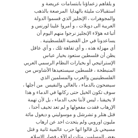
و يلقاهم زعماؤنا بابتسامات عريضة و
استقبالات مليئة بالهدايا المرصعة بالذهب
والمجوهرات ، الإنجليز الذي قسموا الدولة
العربية الى دويلات ، و أمروا علينا لورنس و
أتباعه هؤلاء الإنجليز نرجوا منهم اليوم أن
يساعدونا في حل القضية الفلسطينية .
أي مهزلة هذه ، و أي تفاهة تلك ، و أي عاقل
يظن أن فلسطين ستعود بخيار عباس
الإستراتيجي أو بخيارات النظام الرسمي العربي
المنبطحة ، فلسطين سيستعيدها الأشاوس من
الفلسطينيين والعرب والمسلمين الذي
سيضحون بالدماء ، بالغالي والنفيس من أجلها ،
سوف تكون الخيل حتى ركابها في الدماء و هذا
لا يخيفنا ، ليس لأننا نحب الدماء ، بل لأن تهمة
الإرهاب فقدت مفعولها و لم تعد تخيف أحدا ،
قتل هتلر و تشرشل و موسوليني و ديغول مائة
مليون اوروبي ولم يتحدث احد عن ارهاب
مسيحي بل قالوا انها حرب عالمية ثانية و قتل
بعض المسلمين مئات او الآف فصار الإسلام