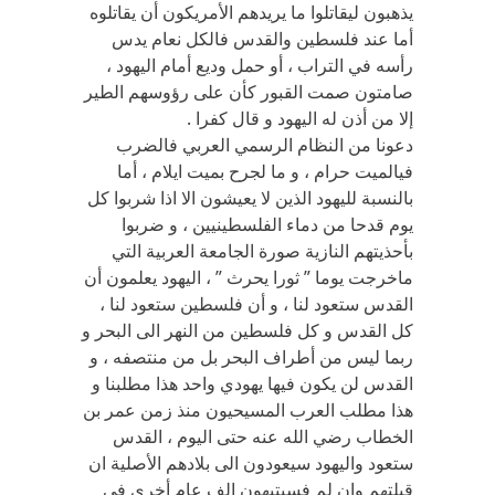
يذهبون ليقاتلوا ما يريدهم الأمريكون أن يقاتلوه
أما عند فلسطين والقدس فالكل نعام يدس
رأسه في التراب ، أو حمل وديع أمام اليهود ،
صامتون صمت القبور كأن على رؤوسهم الطير
إلا من أذن له اليهود و قال كفرا .
دعونا من النظام الرسمي العربي فالضرب
فيالميت حرام ، و ما لجرح بميت ايلام ، أما
بالنسبة لليهود الذين لا يعيشون الا اذا شربوا كل
يوم قدحا من دماء الفلسطينيين ، و ضربوا
بأحذيتهم النازية صورة الجامعة العربية التي
ماخرجت يوما ” ثورا يحرث ” ، اليهود يعلمون أن
القدس ستعود لنا ، و أن فلسطين ستعود لنا ،
كل القدس و كل فلسطين من النهر الى البحر و
ربما ليس من أطراف البحر بل من منتصفه ، و
القدس لن يكون فيها يهودي واحد هذا مطلبنا و
هذا مطلب العرب المسيحيون منذ زمن عمر بن
الخطاب رضي الله عنه حتى اليوم ، القدس
ستعود واليهود سيعودون الى بلادهم الأصلية ان
قبلتهم وان لم فسيتيهون الف عام أخرى في