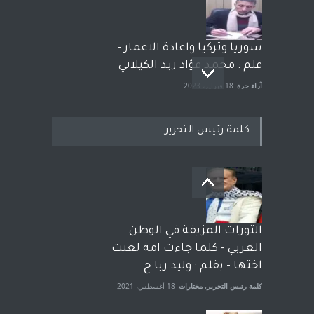
سوريا وتركيا واعادة الاعمار -
قلم : محمد فؤاد زيد الكيلاني
آراء حرة
18 فبراير، 2023
كلمة رئيس التحرير
بعد معارك قضائية طاحنة كتب
وترافع فيها بنفسه مرة اخرى..
الشيخ طارق يوسف يقهر
الحكومة الأمريكية ، فأعطوه
الثورات المزيفة في الوطن
الجنسية عن يد وهم صاغرون،
العربي - كلما جاءت امة لعنت
آراء حرة
,
مختارات
7 أبريل، 2023
اختها - بقلم : وليد ربا ح
كلمة رئيس التحرير
,
مختارات
18 أغسطس، 2021