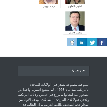
الطيب العلوي
نايف عبوش
محمد هجرس
من نحن؟
اسبوعية مطبوعة تصدر في الولايات المتحده
الامريكية منذ عام 1993 ، لم ‏تنقطع اسبوعا واحدا عن
الصدور منذ انشائها .. توزع في خمس ولايات امريكية
‏وتلاقي قبولا لدى القارىء ..‏ لقد كان الهدف الاول من
اصدار هذه الصحيفة باللغة العربية .. ان الجالية قد