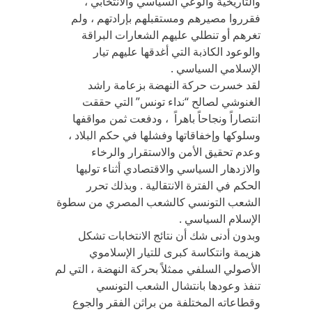
والتاريخية والوعي السياسي والانتخابي ،
فقرروا مصيرهم ومستقبلهم بإرادتهم ، ولم
تغرهم أو تنطلي عليهم الشعارات البراقة
والوعود الكاذبة التي أغدقها عليهم تيار
الإسلامي السياسي .
لقد خسرت حركة النهضة بزعامة راشد
الغنوشي لصالح “نداء تونس” التي حققت
انتصاراً ونجاحاً باهراً ، ودفعت ثمن مواقفها
وسلوكها وإخفاقاتها وفشلها في حكم البلاد ،
وعدم تحقيق الأمن والاستقرار والرخاء
والازدهار السياسي والاقتصادي أثناء توليها
الحكم في الفترة الانتقالية . وبذلك تحرر
الشعب التونسي كالشعب المصري من سطوة
الإسلام السياسي .
وبدون أدنى شك أن نتائج الانتخابات تشكل
هزيمة وانتكاسة كبرى للتيار الإسلاموي
الأصولي السلفي ممثلاً بحركة النهضة ، التي لم
تنفذ وعودها بانتشال الشعب التونسي
وقطاعاته المختلفة من براثن الفقر والجوع