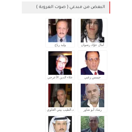
البعض من مبدعي ( صوت العروبة )
آمال عوّاد رضوان
وليد رباح
جيمس زغبي
علاء الدين الأعرجي
رشاد أبو شاور
د.الطيب بيتي العلوي