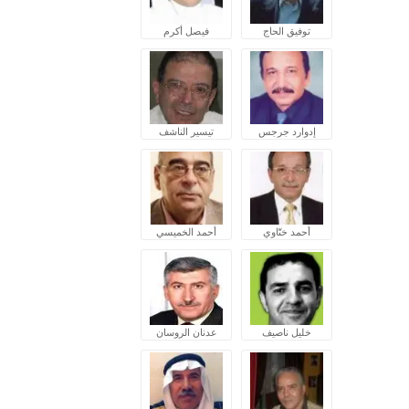
توفيق الحاج
فيصل أكرم
إدوارد جرجس
تيسير الناشف
أحمد ختّاوي
أحمد الخميسي
خليل ناصيف
عدنان الروسان