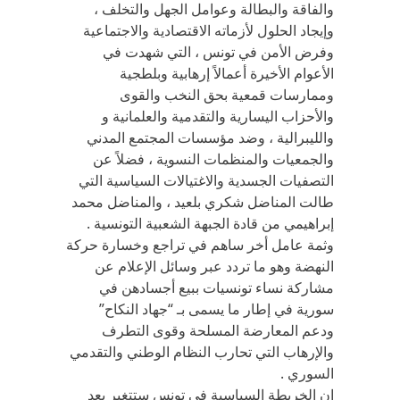
والفاقة والبطالة وعوامل الجهل والتخلف ،
وإيجاد الحلول لأزماته الاقتصادية والاجتماعية
وفرض الأمن في تونس ، التي شهدت في
الأعوام الأخيرة أعمالاً إرهابية وبلطجية
وممارسات قمعية بحق النخب والقوى
والأحزاب اليسارية والتقدمية والعلمانية و
والليبرالية ، وضد مؤسسات المجتمع المدني
والجمعيات والمنظمات النسوية ، فضلاً عن
التصفيات الجسدية والاغتيالات السياسية التي
طالت المناضل شكري بلعيد ، والمناضل محمد
إبراهيمي من قادة الجبهة الشعبية التونسية .
وثمة عامل أخر ساهم في تراجع وخسارة حركة
النهضة وهو ما تردد عبر وسائل الإعلام عن
مشاركة نساء تونسيات ببيع أجسادهن في
سورية في إطار ما يسمى بـ “جهاد النكاح”
ودعم المعارضة المسلحة وقوى التطرف
والإرهاب التي تحارب النظام الوطني والتقدمي
السوري .
إن الخريطة السياسية في تونس ستتغير بعد