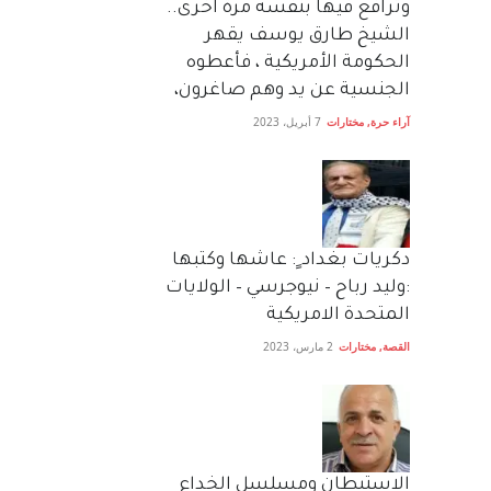
وترافع فيها بنفسه مرة اخرى..
الشيخ طارق يوسف يقهر
الحكومة الأمريكية ، فأعطوه
الجنسية عن يد وهم صاغرون،
آراء حرة
,
مختارات
7 أبريل، 2023
دكريات بغداد ٍ: عاشها وكتبها
:وليد رباح – نيوجرسي – الولايات
المتحدة الامريكية
القصة
,
مختارات
2 مارس، 2023
الاستيطان ومسلسل الخداع