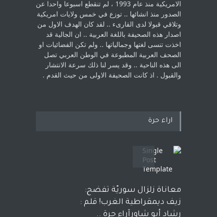
الامريكية منذ عام 1993 ، لم ‏تنقطع اسبوعا واحدا عن
الصدور منذ انشائها .. توزع في خمس ولايات امريكية
‏وتلاقي قبولا لدى القارىء ..‏ لقد كان الهدف الاول من
اصدار هذه الصحيفة باللغة العربية .. ان الجالية قد
اخذت ‏تنسى لغتها وجمالياتها .. ولم تكن الفضائيات او
الصحف العربية المطبوعة في الوطن ‏العربي تصل
الى هذه الناحية .. وقد يسر لنا ذلك سرعة الانتشار
والقبول . اذ كانت ‏الصحيفة الاولى من حيث القدم . ‏
اراء حرة
معاناة زلزال سوريّة تفضح:
زيف ديمقراطية الغرب! قلم :
رشاد أبو شاورآراء حرة ..