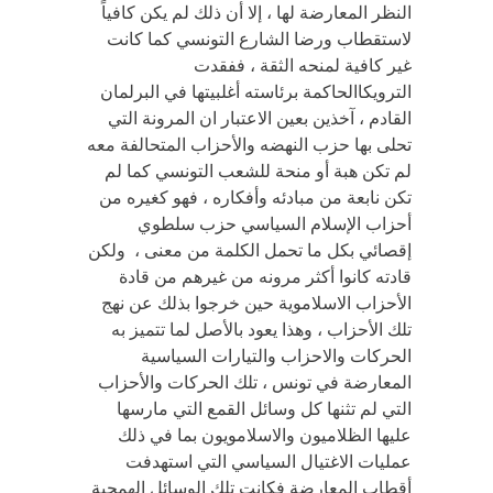
النظر المعارضة لها ، إلا أن ذلك لم يكن كافياً
لاستقطاب ورضا الشارع التونسي كما كانت
غير كافية لمنحه الثقة ، ففقدت
الترويكاالحاكمة برئاسته أغلبيتها في البرلمان
القادم ، آخذين بعين الاعتبار ان المرونة التي
تحلى بها حزب النهضه والأحزاب المتحالفة معه
لم تكن هبة أو منحة للشعب التونسي كما لم
تكن نابعة من مبادئه وأفكاره ، فهو كغيره من
أحزاب الإسلام السياسي حزب سلطوي
إقصائي بكل ما تحمل الكلمة من معنى ، ولكن
قادته كانوا أكثر مرونه من غيرهم من قادة
الأحزاب الاسلاموية حين خرجوا بذلك عن نهج
تلك الأحزاب ، وهذا يعود بالأصل لما تتميز به
الحركات والاحزاب والتيارات السياسية
المعارضة في تونس ، تلك الحركات والأحزاب
التي لم تثنها كل وسائل القمع التي مارسها
عليها الظلاميون والاسلامويون بما في ذلك
عمليات الاغتيال السياسي التي استهدفت
أقطاب المعارضة فكانت تلك الوسائل الهمجية