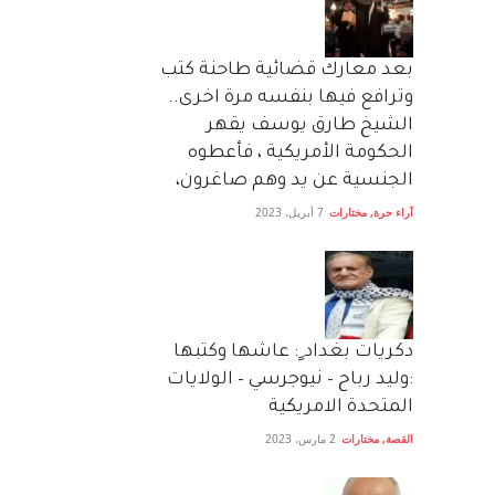
بعد معارك قضائية طاحنة كتب
وترافع فيها بنفسه مرة اخرى..
الشيخ طارق يوسف يقهر
الحكومة الأمريكية ، فأعطوه
الجنسية عن يد وهم صاغرون،
آراء حرة
,
مختارات
7 أبريل، 2023
دكريات بغداد ٍ: عاشها وكتبها
:وليد رباح – نيوجرسي – الولايات
المتحدة الامريكية
القصة
,
مختارات
2 مارس، 2023