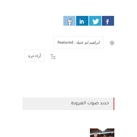
ابراهيم ابو عتيله : featured
آراء حرة
جديد صوت العروبة