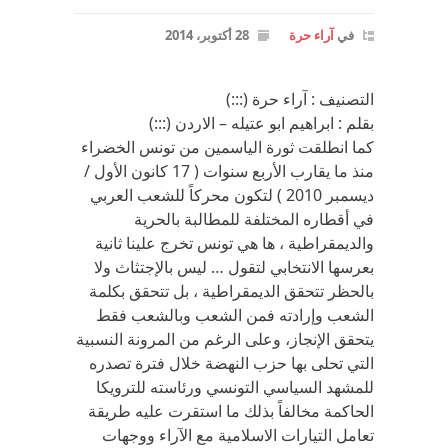
في
آراء حرة
28 أكتوبر، 2014
التصنيف : آراء حرة (:::)
بقلم : ابراهيم ابو عتيله – الاردن (:::)
كما انطلقت ثورة الياسمين من تونس الخضراء
منذ ما يقارب الأربع سنوات ( 17 كانون الأول /
ديسمبر 2010 ) لتكون محركاً للشعب العربي
في أقطاره المختلفة للمطالبة بالحرية
والديمقراطية ، ها هي تونس تخرج علينا ثانية
بعرسها الانتخابي لتقول … ليس بالإجتثاث ولا
بالحظر تتحقق الديمقراطية ، بل تتحقق بكلمة
الشعب وإرادته فمن الشعب وبالشعب فقط
يتحقق الإنجاز، وعلى الرغم من المرونة النسبية
التي تحلى بها حزب النهضة خلال فترة تصدره
للمشهد السياسي التونسي ورئاسته للترويكا
الحاكمة مخالفاً بذلك ما استقرت عليه طريقة
تعامل التيارات الاسلامية مع الآراء ووجهات