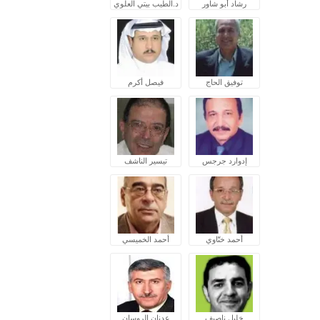
رشاد أبو شاور
د.الطيب بيتي العلوي
توفيق الحاج
فيصل أكرم
إدوارد جرجس
تيسير الناشف
أحمد ختّاوي
أحمد الخميسي
خليل ناصيف
عدنان الروسان