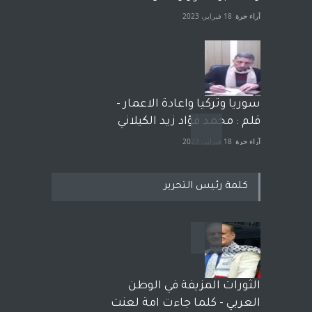
آراء حرة
18 فبراير، 2023
سوريا وتركيا واعادة الاعمار -
قلم : محمد فؤاد زيد الكيلاني
آراء حرة
18 فبراير، 2023
كلمة رئيس التحرير
بعد معارك قضائية طاحنة كتب
وترافع فيها بنفسه مرة اخرى..
الشيخ طارق يوسف يقهر
الحكومة الأمريكية ، فأعطوه
الثورات المزيفة في الوطن
الجنسية عن يد وهم صاغرون،
العربي - كلما جاءت امة لعنت