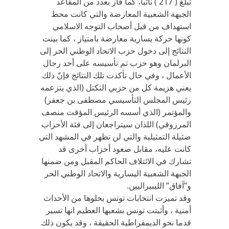
تبلغ ( 217 ) نائبا، كما فاز بعدد من المقاعد
الجبهة الشعبية المعارضة والتي كانت محط
استهداف من قبل أصحاب التوجه الاسلامي
كونها حركة يسارية معارضة بامتياز ، كما بينت
النتائج إلى دخول حزب الاتحاد الوطني الحر إلى
البرلمان وهو حزب تم تأسيسه على أحد رجال
الأعمال ، وفي حال تأكدت تلك النتائج فإنّ ذلك
يعني هزيمة كل من حزبي التكتل (الذي يتزعمه
رئيس المجلس التأسيسي مصطفى بن جعفر)
والمؤتمر (الذي أسسه الرئيس المؤقت منصف
المرزوقي) اللذان سيتراجعان إلى فئة الأحزاب
ضئيلة التمثيلية والتي لن تظهر في المشهد التي
كانت عليه، مقابل صعود أحزاب أخرى قد
تشارك في الائتلاف الحاكم المقبل ومن ضمنها
الجبهة الشعبية اليسارية والاتحاد الوطني الحر
و”آفاق” الليبيراليين.
وقد تميزت انتخابات تونس بخلوها من الأحداث
أمنية ، وأثبتت تونس بشعبها العظيم انها تسير
قدما نحو الديمقراطية الحقيقة ، وقد يكون ذلك