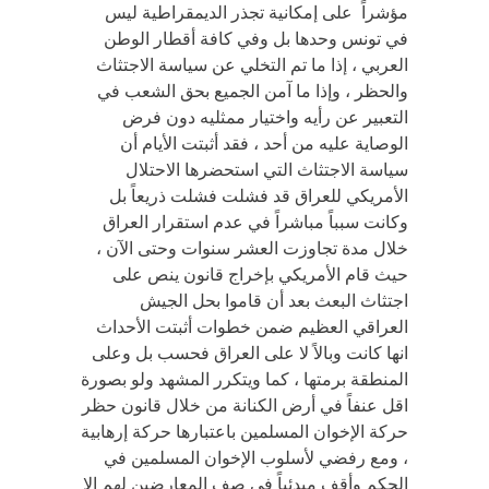
مؤشراً على إمكانية تجذر الديمقراطية ليس
في تونس وحدها بل وفي كافة أقطار الوطن
العربي ، إذا ما تم التخلي عن سياسة الاجتثاث
والحظر ، وإذا ما آمن الجميع بحق الشعب في
التعبير عن رأيه واختيار ممثليه دون فرض
الوصاية عليه من أحد ، فقد أثبتت الأيام أن
سياسة الاجتثاث التي استحضرها الاحتلال
الأمريكي للعراق قد فشلت فشلت ذريعاً بل
وكانت سبباً مباشراً في عدم استقرار العراق
خلال مدة تجاوزت العشر سنوات وحتى الآن ،
حيث قام الأمريكي بإخراج قانون ينص على
اجتثاث البعث بعد أن قاموا بحل الجيش
العراقي العظيم ضمن خطوات أثبتت الأحداث
انها كانت وبالاً لا على العراق فحسب بل وعلى
المنطقة برمتها ، كما ويتكرر المشهد ولو بصورة
اقل عنفاً في أرض الكنانة من خلال قانون حظر
حركة الإخوان المسلمين باعتبارها حركة إرهابية
، ومع رفضي لأسلوب الإخوان المسلمين في
الحكم وأقف مبدئياً في صف المعارضين لهم إلا