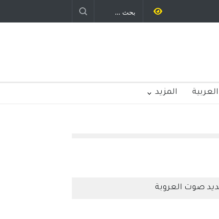
وليد رباح – نيوجرسي – الولايات المتحدة
الامريكية
العربية
المزيد
يد صوت العروبة