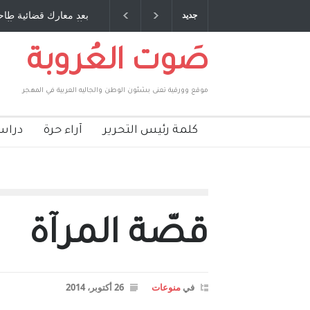
 صديق عمري ، صبحي مخلوف : بقلم : سعد الله
بعد معارك قضائية طاحنة
جديد
بركات
طارق يوسف يقهر الحكوم
صَوت العُروبة
موقع وورقية تعنى بشئون الوطن والجاليه العربية في المهجر
كلمة رئيس التحرير
آراء حرة
دراس
قصّة المرآة
في
منوعات
26 أكتوبر، 2014