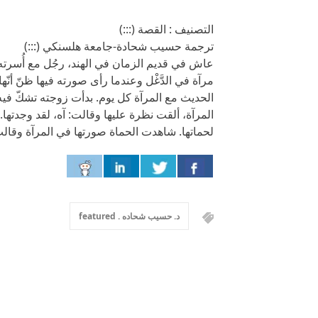
التصنيف : القصة (:::)
ترجمة حسيب شحادة-جامعة هلسنكي (:::)
عاش في قديم الزمان في الهند، رجُل مع أُسرته ف
مرآة في الدَّغْل وعندما رأى صورته فيها ظنّ أنّ
الحديث مع المرآة كل يوم. بدأت زوجته تشكّ ف
المرآة، ألقت نظرة عليها وقالت: آه، لقد وجدتها.
لحماتها. شاهدت الحماة صورتها في المرآة وقالت
د. حسيب شحاده . featured