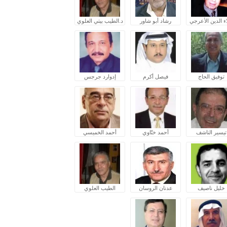
ء الدين الأعرجي
رشاد أبو شاور
د.الطيب بيتي العلوي
توفيق الحاج
فيصل أكرم
إدوارد جرجس
تيسير الناشف
أحمد ختّاوي
أحمد الخميسي
خليل ناصيف
عدنان الروسان
الطيب العلوي