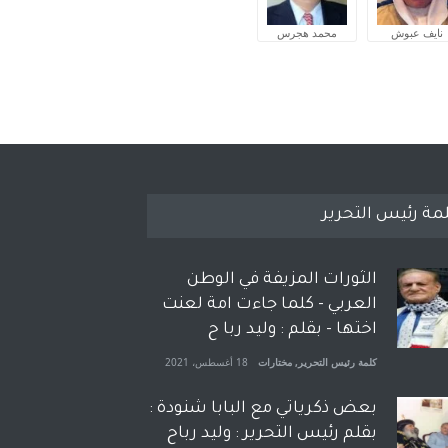
نايف عبوش
محمد هجرس
مة رئيس التحرير
الثورات المزيفة في الوطن
العربي - كلما جاءت امة لعنت
اختها - بقلم : وليد ربا ح
كلمة رئيس التحرير
,
مختارات
18 أغسطس، 2021
بعض ذكرياتي مع البابا شنودة :
بقلم رئيس التحرير : وليد رباح