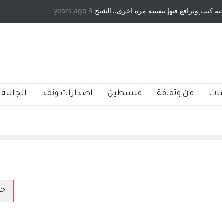
 كتب وترافع فيها بنفسه مرة اخرى.. الشيخ
3 years ago
دكريات بغداد ٍ: عاشها وكتبها :
ة الأمريكية ، فأعطوه الجنسية عن يد وهم
صاغرون،
ات
فن وثقافة
فلسطين
اصدارات ونقد
الجالية 
جد