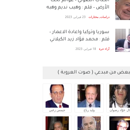
الكتاب الصَّوتي – عوالم تحت
الأرض – قلم : وهيب نديم وهبه
دراسات
,
مختارات
23 فبراير، 2023
سوريا وتركيا واعادة الاعمار –
قلم : محمد فؤاد زيد الكيلاني
آراء حرة
18 فبراير، 2023
بعض من مبدعي ( صوت العروبة )
ال عوّاد رضوان
وليد رباح
جيمس زغبي