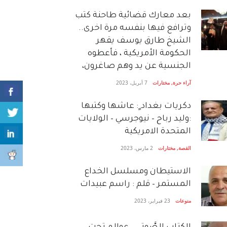
بعد معارك قضائية طاحنة كتب
وترافع فيها بنفسه مرة اخرى..
الشيخ طارق يوسف يقهر
الحكومة الأمريكية ، فأعطوه
الجنسية عن يد وهم صاغرون،
آراء حرة
,
مختارات
7 أبريل، 2023
دكريات بغداد ٍ: عاشها وكتبها
:وليد رباح – نيوجرسي – الولايات
المتحدة الامريكية
القصة
,
مختارات
2 مارس، 2023
الاستيطان ومسلسل الخداع
المستمر – قلم : راسم عبيدات
منوعات
23 فبراير، 2023