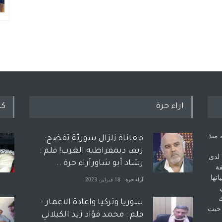
اراء حرة
كل
 منذ
معاناة زلزال سوريّة تفضح:
زيف ديمقراطية الغرب! قلم :
 لدى
رشاد أبو شاورآراء حرة ..
فة
اتها
آراء حرة
18 فبراير، 2023
ك
سوريا وتركيا واعادة الاعمار -
 حيث
قلم : محمد فؤاد زيد الكيلاني