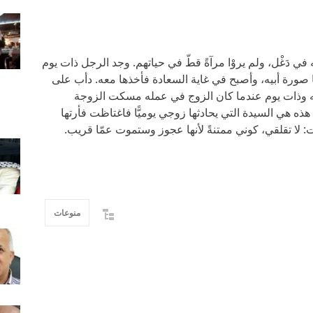
ي دَغْل، ولم يروْا مرآةً قطّ في حياتهم. وجد الرجل ذات يوم
ها صورة أبيه، وأصبح في غاية السعادة فأخذها معه. دأب على
يه وذات يوم عندما كان الزوج في عمله مسكت الزوجة
 هذه هي السيدة التي يحادثها زوجي يوميًّا فاغتاظت فأرتها
: لا تقلقي، كوني ممتنةً لأنها عجوز وستموت عمّا قريب.
منوعات