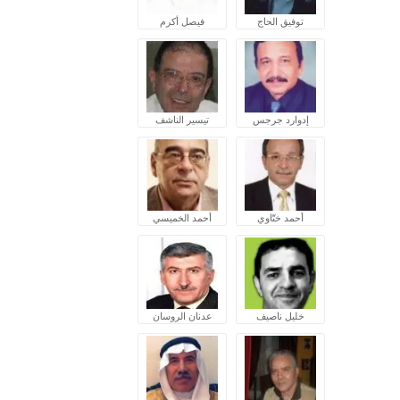
توفيق الحاج
فيصل أكرم
إدوارد جرجس
تيسير الناشف
أحمد ختّاوي
أحمد الخميسي
خليل ناصيف
عدنان الروسان