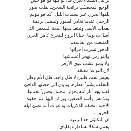
تراتيل المساء تغرق في لوعتها مع هواجس
الوجع المخضـّب برائحة الشجن.. يقلب صور
يلفها الحزن عبر نسمات الليل، كم هو مؤلم
الرحيل عندما تغادر الطيور وتمضي برفقة
نغمات الأسى وتبتعد معها أشعة الشمس التي
أضاءت يوما ً حنايا الروح ليتجرع كأس الحزن
المنبعث من أنفاسه..
الدهور تشرب أحزانها
والنوارس تهجر أعشاشها
ولا ينمو عشب فوق الأرض
لأن النوافذ مغلقة
يعيش تحت ظلين لا ظل واحد، ظل الأم وظل
النخلة.. يشم ّ عطرها ويأوي الى حضنها الدافئ
لعله يجد أثار أمه بجوار النخلة.. يحس ّ بحنانها،
وتلامس رأسه الصغير، ويركن اليها عند جفوة
الأحبة.. تخنقه الذكريات ودعوات أمه تضئ ليله
الحزين..
ان التكـوّن حد الرغبة
يحمل شكلا تشاطره بقاياي