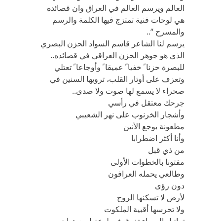
العالم ويرسم العالم في العراق وان قصائده
هي لوحات فنية تمتزج فيها الكلمة والرسم
والمسرح “..
يرسم لنا الشاعر قاسم السواد الحزن البصري
الذي هو جوهر الحزن العراقي في قصائده..
للبصرة حزنا ً خفيا ً عميقا ً وأوجاعا ً تعتلي
وتعزف على أوتار القلب، ترويها السنين في
صحراء لا يسمع لها صوت ولا صدى..
جرحك معتقل في رأسي
وأشجار الخرنوب على نهر الشعيبي
مطعونة بوجع الأنين
وأنا أكثر اضطرابا
من ذي قبل
مفتونا بالخطوات الأولى
وطالعي يحمله العرافون
دون رؤى
لأرض لا تسكنها الروح
ولا تحرسها أقبية الملكوت