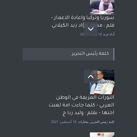
سوريا وتركيا واعادة الاعمار -
قلم : محمد فؤاد زيد الكيلاني
آراء حرة
18 فبراير، 2023
كلمة رئيس التحرير
بعد معارك قضائية طاحنة كتب
وترافع فيها بنفسه مرة اخرى..
الشيخ طارق يوسف يقهر
الحكومة الأمريكية ، فأعطوه
الثورات المزيفة في الوطن
الجنسية عن يد وهم صاغرون،
العربي - كلما جاءت امة لعنت
آراء حرة
,
مختارات
7 أبريل، 2023
اختها - بقلم : وليد ربا ح
كلمة رئيس التحرير
,
مختارات
18 أغسطس، 2021