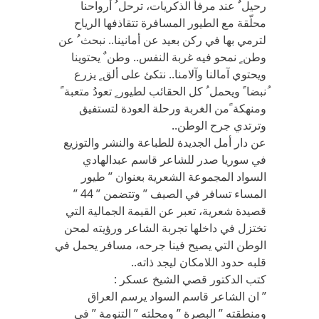
رحيل ٌ عند مرفأ الذكريات، ترحل ُ أرواحنا
محلّقة مع الطيور المسافرة تتقاذفها الرياح
لترمي بها في ركن بعيد عن أمانينا.. نبحث ُ عن
وطن ٍ نمحو فيه غربة النفس.. وطن ٌ يحتوينا
ويحتوي آمالنا وآلامنا.. نتكئ على ألق ٍ يزرع
ُنبضا ً ويحمل ُ كل الحقائب لطيور ٍ تعودُ متعبة ً
ومنهكة ًمن الغربة ورحلة العودة لتستفيق
وترتدي جرح الوطن..
عن دار أمل الجديدة للطباعة والنشر والتوزيع
في سوريا صدر للشاعر قاسم عبدالهادي
السواد المجموعة الشعرية بعنوان ” طيور
المساء تسافر في الصيف ” وتتضمن ” 44 ”
قصيدة شعرية، تعبر عن القيمة الجمالية التي
تختزل في داخلها تجربة الشاعر ورؤيته لمحن
الوطن التي يصيح فينا جرحه، مسافر يحمل في
قلبه حدود اللامكان ليجد ذاته..
كتب الدكتور قصي الشيخ عسكر :
” ان الشاعر قاسم السواد يرسم العراق
ومنطقته ” البصرة ” ومحلته ” التنومة ” في