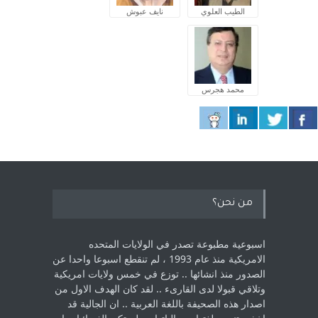
الطيب العلوي
نايف عبوش
محمد هجرس
من نحن؟
اسبوعية مطبوعة تصدر في الولايات المتحده
الامريكية منذ عام 1993 ، لم ‏تنقطع اسبوعا واحدا عن
الصدور منذ انشائها .. توزع في خمس ولايات امريكية
‏وتلاقي قبولا لدى القارىء ..‏ لقد كان الهدف الاول من
اصدار هذه الصحيفة باللغة العربية .. ان الجالية قد