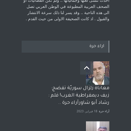
اخذت ‏تنسى لغتها وجمالياتها .. ولم تكن الفضائيات او
الصحف العربية المطبوعة في الوطن ‏العربي تصل
الى هذه الناحية .. وقد يسر لنا ذلك سرعة الانتشار
والقبول . اذ كانت ‏الصحيفة الاولى من حيث القدم . ‏
اراء حرة
معاناة زلزال سوريّة تفضح:
زيف ديمقراطية الغرب! قلم :
رشاد أبو شاورآراء حرة ..
آراء حرة
18 فبراير، 2023