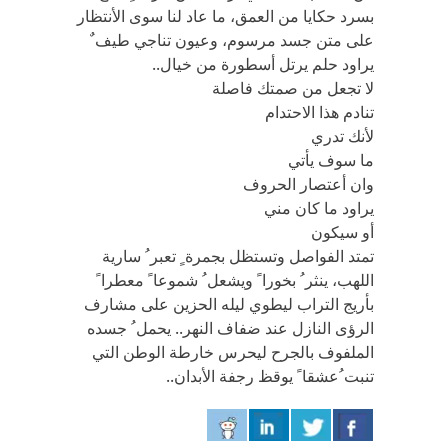
بسرد حكايا من العمق، ما عاد لنا سوى الأنتظار
على متن جسد مرسوم، وعيون تناجي طيف ٌ
يراود حلم يرتل أسطورة من خيال..
لا تجعل من صمتك فاصلة
تنادم هذا الاحتدام
لأنك تدري
ما سوف يأتي
وان أعتصار الحروف
يراود ما كان مني
أو سيكون
تمتد الفواصل وتستظل بجمرة ٍ تعبر ُ سارية
اللهب، ينثر ُ بخورا ً ويشعل ُ شموعا ً معطرا ً
بأريج التراب ليطوي ليله الحزين على مشارف
الرؤى النازل عند ضفاف النهر.. يحمل ُ جسده
الملفوف بالجرح ليحرس خارطة الوطن التي
تنبت ُعشقا ً يوقظ رجفة الأبدان..