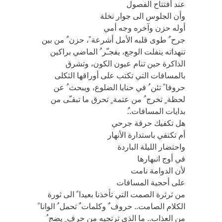
عند أفتتاح الفصول
وأن الجلوس الى جوار نخلة
أوله حزن وآخره وجه أمي
جرح ٌ طوى قلبه الأمل أشرعة ً، حزن ٌ من بين
تنهداته ينفلت الوجع، يفجـّر ُ الماضي براكين
الذاكرة حين تنام عيون الكون، وتشرق
بالمسافات التي تكتب على أوراقها الثكلى
حروفا ً تئن ُ في حنايا الضلوع، ويبحث ُ عن
لحظة ٍ تخرج ُ من عتمة ٍ تحرق ما تبقـّى من
بدايات المسافات..ُ
هل تكفيك حرقة جرحي
أم تكتفي باستدارة الأنهار
واحتضار الليلة الباردة
في أوج انبهارها
لأن الدوامة نامت
على أحجية المسافات
من ثرثرة الصمت التي تأخذنا بعيدا ً الى ثورة
الكلام الصامت.. حروف ٌ وكلمات ٌ تحمل ُ الوانا ً
من العذاب.. ما الذي ترتجيه من حرف ٍ يضج ُ