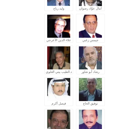
آمال عوّاد رضوان
وليد رباح
جيمس زغبي
علاء الدين الأعرجي
رشاد أبو شاور
د.الطيب بيتي العلوي
توفيق الحاج
فيصل أكرم