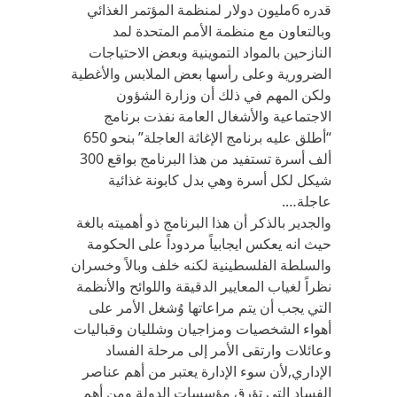
قدره 6مليون دولار لمنظمة المؤتمر الغذائي
وبالتعاون مع منظمة الأمم المتحدة لمد
النازحين بالمواد التموينية وبعض الاحتياجات
الضرورية وعلى رأسها بعض الملابس والأغطية
ولكن المهم في ذلك أن وزارة الشؤون
الاجتماعية والأشغال العامة نفذت برنامج
“أطلق عليه برنامج الإغاثة العاجلة” بنحو 650
ألف أسرة تستفيد من هذا البرنامج بواقع 300
شيكل لكل أسرة وهي بدل كابونة غذائية
عاجلة….
والجدير بالذكر أن هذا البرنامج ذو أهميته بالغة
حيث انه يعكس ايجابياً مردوداً على الحكومة
والسلطة الفلسطينية لكنه خلف وبالاً وخسران
نظراً لغياب المعايير الدقيقة واللوائح والأنظمة
التي يجب أن يتم مراعاتها وُشغل الأمر على
أهواء الشخصيات ومزاجيان وشلليان وقباليات
وعائلات وارتقى الأمر إلى مرحلة الفساد
الإداري,لأن سوء الإدارة يعتبر من أهم عناصر
الفساد التي تؤرق مؤسسات الدولة ومن أهم