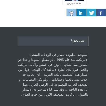
محمد هجرس
من نحن؟
اسبوعية مطبوعة تصدر في الولايات المتحده
الامريكية منذ عام 1993 ، لم ‏تنقطع اسبوعا واحدا عن
الصدور منذ انشائها .. توزع في خمس ولايات امريكية
‏وتلاقي قبولا لدى القارىء ..‏ لقد كان الهدف الاول من
اصدار هذه الصحيفة باللغة العربية .. ان الجالية قد
اخذت ‏تنسى لغتها وجمالياتها .. ولم تكن الفضائيات او
الصحف العربية المطبوعة في الوطن ‏العربي تصل
الى هذه الناحية .. وقد يسر لنا ذلك سرعة الانتشار
والقبول . اذ كانت ‏الصحيفة الاولى من حيث القدم . ‏