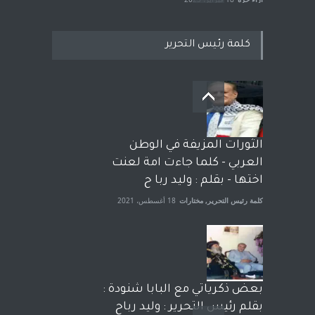
كلمة رئيس التحرير
بعد معارك قضائية طاحنة كتب
وترافع فيها بنفسه مرة اخرى..
الشيخ طارق يوسف يقهر
الحكومة الأمريكية ، فأعطوه
الثورات المزيفة في الوطن
الجنسية عن يد وهم صاغرون،
العربي - كلما جاءت امة لعنت
آراء حرة
,
مختارات
7 أبريل، 2023
اختها - بقلم : وليد ربا ح
كلمة رئيس التحرير
,
مختارات
18 أغسطس، 2021
بعض ذكرياتي مع البابا شنودة :
بقلم رئيس التحرير : وليد رباح