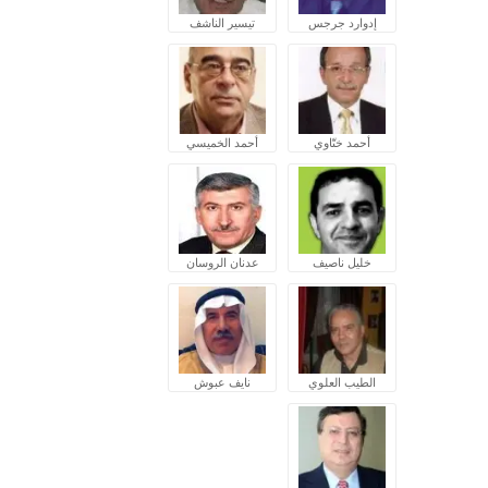
إدوارد جرجس
تيسير الناشف
أحمد ختّاوي
أحمد الخميسي
خليل ناصيف
عدنان الروسان
الطيب العلوي
نايف عبوش