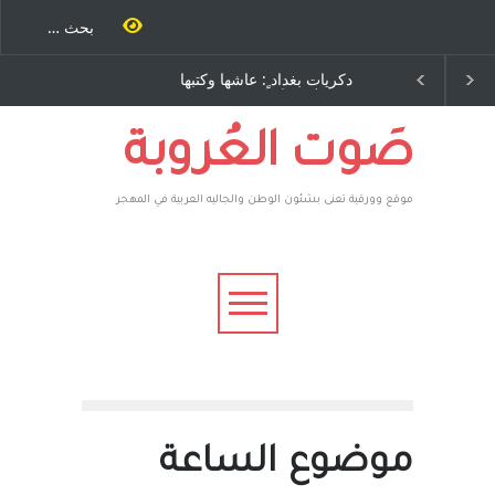
ية طاحنة كتب
دكريات بغداد ٍ: عاشها وكتبها
سه مرة اخرى..
:وليد رباح – نيوجرسي –
رق يوسف يقهر
الولايات المتحدة الامريكية
يكية ، فأعطوه
 وهم صاغرون،
صَوت العُروبة
موقع وورقية تعنى بشئون الوطن والجاليه العربية في المهجر
موضوع الساعة