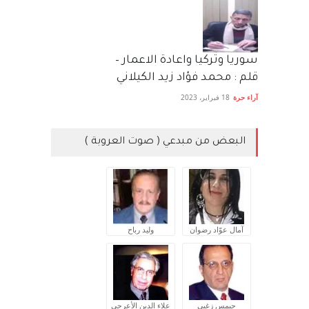
سوريا وتركيا واعادة الاعمار –
قلم : محمد فؤاد زيد الكيلاني
آراء حرة
18 فبراير، 2023
البعض من مبدعي ( صوت العروبة )
آمال عوّاد رضوان
وليد رباح
جيمس زغبي
علاء الدين الأعرجي