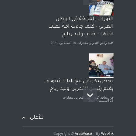
وترافع فيها بنفسه مرة اخرى..
الشيخ طارق يوسف يقهر
الحكومة الأمريكية ، فأعطوه
الثورات المزيفة في الوطن
الجنسية عن يد وهم صاغرون،
العربي - كلما جاءت امة لعنت
آراء حرة
,
مختارات
7 أبريل، 2023
اختها - بقلم : وليد ربا ح
كلمة رئيس التحرير
,
مختارات
18 أغسطس، 2021
بعض ذكرياتي مع البابا شنودة :
بقلم رئيس التحرير : وليد رباح
فن وثقافة
,
كلمة رئيس التحرير
,
مختارات
28 أغسطس، 2021
للأعلى
Copyright ©
ArabVoice
| By
WebTix