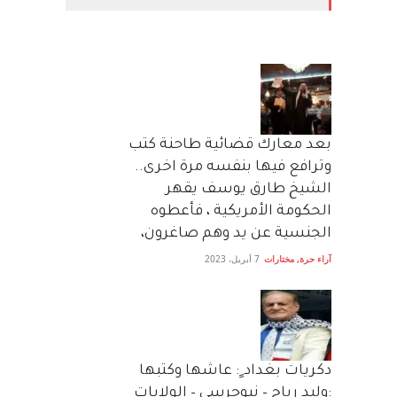
بعد معارك قضائية طاحنة كتب
وترافع فيها بنفسه مرة اخرى..
الشيخ طارق يوسف يقهر
الحكومة الأمريكية ، فأعطوه
الجنسية عن يد وهم صاغرون،
آراء حرة
,
مختارات
7 أبريل، 2023
دكريات بغداد ٍ: عاشها وكتبها
:وليد رباح – نيوجرسي – الولايات