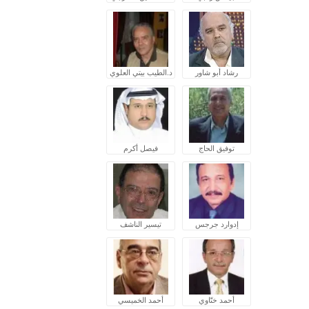
رشاد أبو شاور
د.الطيب بيتي العلوي
توفيق الحاج
فيصل أكرم
إدوارد جرجس
تيسير الناشف
أحمد ختّاوي
أحمد الخميسي