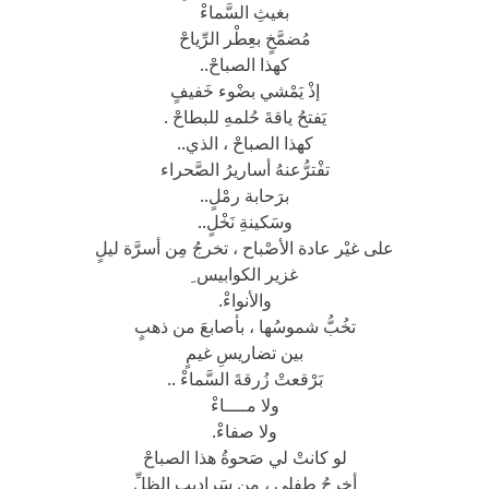
بغيثِ السَّماءْ
مُضمَّخٍ بعِطْر الرِّياحْ
كهذا الصباحْ..
إذْ يَمْشي بضْوء خَفيفٍ
يَفتحُ ياقةَ حُلمهِ للبطاحْ .
كهذا الصباحْ ، الذي..
تفْترُّعنهُ أساريرُ الصَّحراء
برَحابة رمْلٍ..
وسَكينةِ نَخْلٍ..
على غيْر عادة الأصْباح ، تخرجُ مِن أسرَّة ليلٍ
غزير الكوابيس ِ
والأنواءْ.
تخُبُّ شموسُها ، بأصابعَ من ذهبٍ
بين تضاريسِ غيمٍ
بَرْقعتْ زُرقةَ السَّماءْ ..
ولا مــــاءْ
ولا صفاءْ.
لو كانتْ لي صَحوةُ هذا الصباحْ
أخرجُ طفلي ، من سَراديب الظلِّ