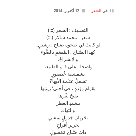
في
الشعر
12 أكتوبر، 2014
التصنيف : الشعر (:::)
شعر : محمد شاكر (:::)
لو كانتْ لي صَحوة صَباح ، رشيقٍ..
كهذا الصَّباح ، المُفعَمِ بالضَّوءِ
والإنشراحْ.
واضِحا ..على فـَم الطبيعةِ
بشقشقة عُصفورٍ
تشعلُ عتـْمةَ الأبهاءْ
بقوامِ ورْدةٍ ، في أحلى’ زينتِها
تفتحُ ثغْرها
بنشيدِ العطر
والبَهاءْ.
بجَريانِ جَدولٍ يمشي
بخريرِ أفراحٍ
ذاتَ صَّباح مَغسولٍ