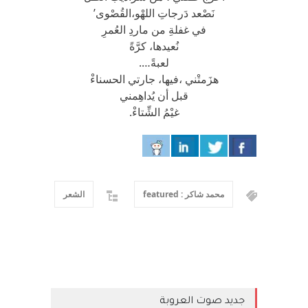
نَصْعد دَرجاتِ اللهْو،القُصْوى’
في غفلةِ من ماردِ العُمرِ
نُعيدها، كرَّةً
لعبةً….
هزَمتْني ،فيها، جارتي الحسناءْ
قبل أن يُداهِمني
غيْمُ الشِّتاءْ.
محمد شاكر : featured
الشعر
جديد صوت العروبة