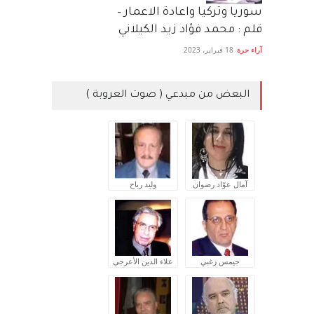
سوريا وتركيا واعادة الاعمار –
قلم : محمد فؤاد زيد الكيلاني
آراء حرة
18 فبراير، 2023
البعض من مبدعي ( صوت العروبة )
آمال عوّاد رضوان
وليد رباح
جيمس زغبي
علاء الدين الأعرجي