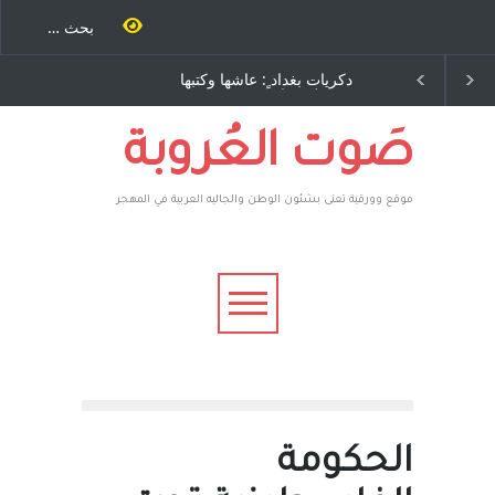
دكريات بغداد ٍ: عاشها وكتبها
الاستيطان ومسلسل الخداع
:وليد رباح – نيوجرسي –
المستمر - قلم : راسم عبيدات
الولايات المتحدة الامريكية
صَوت العُروبة
موقع وورقية تعنى بشئون الوطن والجاليه العربية في المهجر
الحكومة