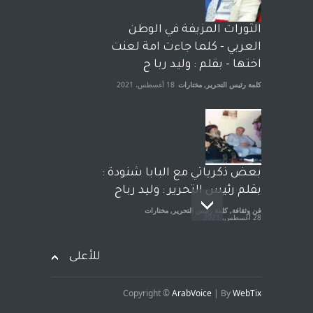
رشاد أبو شاورآراء حرة ..
آراء حرة
18 فبراير، 2023
الثورات المزيفة في الوطن
العربي - كلما جاءت امة لعنت
اختها - بقلم : وليد ربا ح
كلمة رئيس التحرير
,
مختارات
18 أغسطس، 2021
بعض ذكرياتي مع البابا شنودة :
بقلم رئيس التحرير : وليد رباح
فن وثقافة
,
كلمة رئيس التحرير
,
مختارات
28 أغسطس، 2021
للأعلى
Copyright ©
ArabVoice
| By
WebTix
افتتاحية صوت العروبة : شهادة