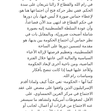
في رام الله والقطاع لا زالتا تتربعان على سدة
الحكم. ففي نظر حركة فتح أن اجتماعها هنا هو،
لإعطاء حماس صورة لا لُبس فيها، بأن دورها
في حكم القطاع قد انتهى منذ الأن فصاعداً،
وأن عودة السلطة الفلسطينية إليه بصورة
شاملة أصبحت ضروريّة، وبالمقابل بات في
نظر حماس أن اجتماع الحكومة بين يديها، هو
مقدمة لتسمين دورها على الساحة
الفلسطينية، وتعظيم فرصتها لإزالة الأعباء
السياسية والمالية التي عانتها خلال الفترة
الماضية، ومن ناحية أخرى لإبعاد الحكومة
وللأخذ عليها فيما إذا كانت تنضح بأفكار
وسياسات رام الله.
كما أنها – الحكومة- تعي جيّداً كيف ولماذا أقدم
الإسرائيليون الذين وافقوا على مضض على عقد
الاجتماع في مركز العرين الحمساوي، على
الأقل، لضغوطات أمريكية ولتشاهد ما سيسفر
عنه الاجتماع من قرارات أو أعمال، لجانب أو