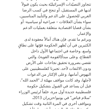
تتجاوز التصيّدات الإسرائيليّة بحيث يكون قبولاً
لديها في المستقبل، أو تنجح في كسب الرضا
الغربي للحصول على الدعم والتأييد المناسبين،
سواء بشأن العلاقات – صراعية أو سياسية- أو
بشأن قضايا اقتصادية متعلقة بعمليات الدعم
والإعمار.
وبرغم ما تقدم، فإن هناك آمالاً معقودة لدى
الكثيرين في أن تُظهر الحكومة قوّتها على نطاقٍ
واسع، وخاصة في اجتماعها الأول داخل
القطاع، وعلى مبدأ(القومة القوية)، والتي
تقضي بضرورة تحقيق نجاحات على الأرض
ودون الالتفات لأحد، تجبرنا كفلسطينيين على
النهوض أمامها، وعلى الإكثار من الدعوات
لأجلها، وقد كانت مواقف مهمّة لـ “الحمد الله”،
قبل أن يساعد في القبول بتشكيل حكومة
فلسطينية جديدة أول مرة، خلفاً لرئيس الوزراء
“سلام فياض” في يونيو/حزيران 2013،
ومواقف أخرى في المرة الثانية وقت تشكيل