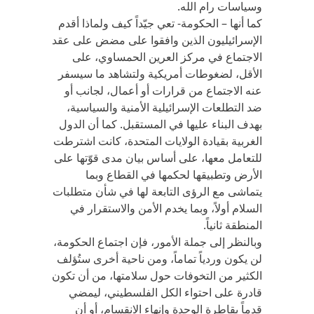
وسياسات رام الله.
كما أنها – الحكومة- تعي جيّداً كيف ولماذا أقدم
الإسرائيليون الذين وافقوا على مضض على عقد
الاجتماع في مركز العرين الحمساوي، على
الأقل، لضغوطات أمريكية ولتشاهد ما سيسفر
عنه الاجتماع من قرارات أو أعمال، لجانب أو
ضد التطلعات الإسرائيلية الأمنية والسياسية،
بهدف البناء عليها في المستقبل. كما أن الدول
الغربية بقيادة الولايات المتحدة، كانت اشترطت
للتعامل معها، على أساس بيان مدى قوّتها على
الأرض وتطبيقها لحكمها في القطاع وبما
يتماشى مع الرؤى التابعة لها في شأن متطلبات
السلام أولاً، وبما يخدم الأمن والاستقرار في
المنطقة ثانياً.
وبالنظر إلى جملة الأمور، فإن اجتماع الحكومة،
لن يكون وردياً تماماً، ومن ناحية أخرى ستُؤلف
الكثير من التخوفات حول سلامتها، من أن تكون
قادرة على احتواء الكل الفلسطيني، ليمضي
قدماً بقاطرة الوحدة وإنهاء الانقسام، أو أن