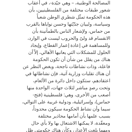
المصالحة الوطنية، – وهي جيّدة-، في أعقاب
شعور طبقات مختلفة من الفلسطينيين، بأن
هذه الحكومة تمثّل شطري الوطن شعباً
وسياسة، ولبيان جدّيّتها وحسن نواياها بالقرب
من حماس، ولإشعار الناس بالطمأنينة بأن
الانقسام قد ولىّ والحروب ليست في الوارد،
وللمساهمة في إعادة إعمار القطاع، وإيجاد
الحلول للمشكلات التي يعانيها الأهالي، إلاّ أن
هناك من يقلل من شأن أن تكون الحكومة
فاعلة، وذات نشاطات ناجحة، وبغض النظر عن
أن هناك تقلبات وزارية آتية، فإن نشاطاتها في
اعتقادهم، ستكون داخل دائرة من الألغام،
وتحت رصدٍ مباشر لثلاث جهات، الواحدة منها
أصعب من الأخرى، وهي: فلسطينية (فتح-
حماس)، وإسرائيلية، ودولية غربية على التوالي،
سيما وأن نشاط الحكومة سيكون محدوداً،
بسبب علمها بأن أمامها محاذير مختلفة
ومعقّدة، لا يمكنها الاشتغال بها ولا بأي حال
ومهما بلغت الأعذار، وكأن هناك حكومتي ظل