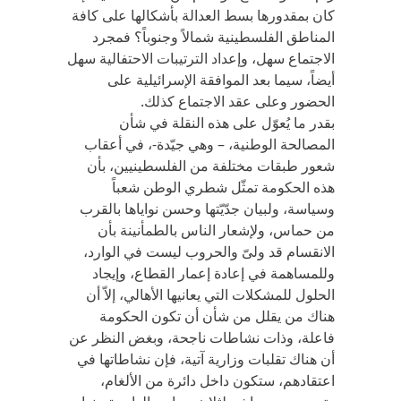
كان بمقدورها بسط العدالة بأشكالها على كافة
المناطق الفلسطينية شمالاً وجنوباً؟ فمجرد
الاجتماع سهل، وإعداد الترتيبات الاحتفالية سهل
أيضاً، سيما بعد الموافقة الإسرائيلية على
الحضور وعلى عقد الاجتماع كذلك.
بقدر ما يُعوّل على هذه النقلة في شأن
المصالحة الوطنية، – وهي جيّدة-، في أعقاب
شعور طبقات مختلفة من الفلسطينيين، بأن
هذه الحكومة تمثّل شطري الوطن شعباً
وسياسة، ولبيان جدّيّتها وحسن نواياها بالقرب
من حماس، ولإشعار الناس بالطمأنينة بأن
الانقسام قد ولىّ والحروب ليست في الوارد،
وللمساهمة في إعادة إعمار القطاع، وإيجاد
الحلول للمشكلات التي يعانيها الأهالي، إلاّ أن
هناك من يقلل من شأن أن تكون الحكومة
فاعلة، وذات نشاطات ناجحة، وبغض النظر عن
أن هناك تقلبات وزارية آتية، فإن نشاطاتها في
اعتقادهم، ستكون داخل دائرة من الألغام،