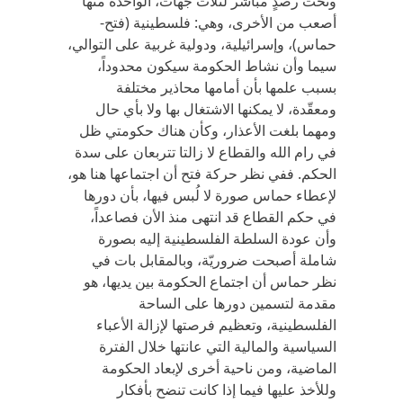
وتحت رصدٍ مباشر لثلاث جهات، الواحدة منها
أصعب من الأخرى، وهي: فلسطينية (فتح-
حماس)، وإسرائيلية، ودولية غربية على التوالي،
سيما وأن نشاط الحكومة سيكون محدوداً،
بسبب علمها بأن أمامها محاذير مختلفة
ومعقّدة، لا يمكنها الاشتغال بها ولا بأي حال
ومهما بلغت الأعذار، وكأن هناك حكومتي ظل
في رام الله والقطاع لا زالتا تتربعان على سدة
الحكم. ففي نظر حركة فتح أن اجتماعها هنا هو،
لإعطاء حماس صورة لا لُبس فيها، بأن دورها
في حكم القطاع قد انتهى منذ الأن فصاعداً،
وأن عودة السلطة الفلسطينية إليه بصورة
شاملة أصبحت ضروريّة، وبالمقابل بات في
نظر حماس أن اجتماع الحكومة بين يديها، هو
مقدمة لتسمين دورها على الساحة
الفلسطينية، وتعظيم فرصتها لإزالة الأعباء
السياسية والمالية التي عانتها خلال الفترة
الماضية، ومن ناحية أخرى لإبعاد الحكومة
وللأخذ عليها فيما إذا كانت تنضح بأفكار