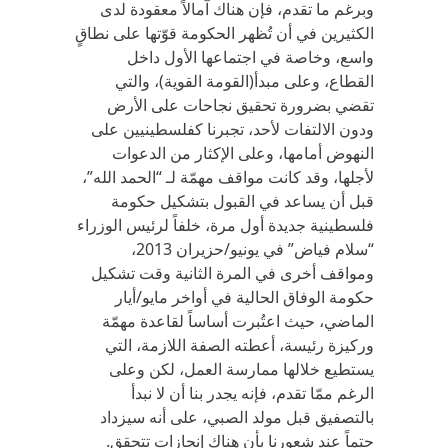
وبرغم ما تقدم، فإن هناك آمالاً معقودة لدى
الكثيرين في أن تُظهر الحكومة قوّتها على نطاقٍ
واسع، وخاصة في اجتماعها الأول داخل
القطاع، وعلى مبدأ(القومة القوية)، والتي
تقضي بضرورة تحقيق نجاحات على الأرض
ودون الالتفات لأحد، تجبرنا كفلسطينيين على
النهوض أمامها، وعلى الإكثار من الدعوات
لأجلها، وقد كانت مواقف مهمّة لـ “الحمد الله”،
قبل أن يساعد في القبول بتشكيل حكومة
فلسطينية جديدة أول مرة، خلفاً لرئيس الوزراء
“سلام فياض” في يونيو/حزيران 2013،
ومواقف أخرى في المرة الثانية وقت تشكيل
حكومة الوفاق الحالية في أواخر مايو/أيار
الماضي، حيث اعتُبرت أساساً لقاعدة مهمّة
وركيزة رئيسة، أعطته الصفة اللازمة، التي
يستطيع خلالها ممارسة العمل، لكن وعلى
الرغم ممّا تقدم، فإنه يجدر بنا أن لا نبدأ
بالتصفيق قبل مولد الصبي، على أنه سيزداد
حتماً عند شعورنا بأن هناك إنجازات تتحقق.