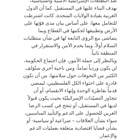
ضد التطلعات الإسرائيلية الأمنية والسياسية،
بهدف البناء عليها في المستقبل. كما أن الدول
الغربية بقيادة الولايات المتحدة، كانت اشترطت
للتعامل معها، على أساس بيان مدى قوّتها على
الأرض وتطبيقها لحكمها في القطاع وبما
يتماشى مع الرؤى التابعة لها في شأن متطلبات
السلام أولاً، وبما يخدم الأمن والاستقرار في
المنطقة ثانياً.
وبالنظر إلى جملة الأمور، فإن اجتماع الحكومة،
لن يكون وردياً تماماً، ومن ناحية أخرى ستُؤلف
الكثير من التخوفات حول سلامتها، من أن تكون
قادرة على احتواء الكل الفلسطيني، ليمضي
قدماً بقاطرة الوحدة وإنهاء الانقسام، أو أن
تتجاوز التصيّدات الإسرائيليّة بحيث يكون قبولاً
لديها في المستقبل، أو تنجح في كسب الرضا
الغربي للحصول على الدعم والتأييد المناسبين،
سواء بشأن العلاقات – صراعية أو سياسية- أو
بشأن قضايا اقتصادية متعلقة بعمليات الدعم
والإعمار.