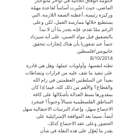
حكومة الوفاق الحالية في أواخر مايو/أيار
الماضي، حيث اعتُبرت أساساً لقاعدة مهمّة
وركيزة رئيسة، أعطته الصفة اللازمة، التي
يستطيع خلالها ممارسة العمل، لكن وعلى
الرغم ممّا تقدم، فإنه يجدر بنا أن لا نبدأ
بالتصفيق قبل مولد الصبي، على أنه سيزداد
حتماً عند شعورنا بأن هناك إنجازات تتحقق.
خانيونس/فلسطين
8/10/2014
تطته لنفسها، وأولويات عملها، وهل هي قادرة
على تنفيذ ما تقف عليه من قرارات ونشاطات
بعيداً عن السلطتين العظمتين في رام الله
والقطاع؟ والأهم من ذلك كله، فيما إذا كان
بمقدورها بسط العدالة بأشكالها على كافة
المناطق الفلسطينية شمالاً وجنوباً؟ فمجرد
الاجتماع سهل، وإعداد الترتيبات الاحتفالية سهل
أيضاً، سيما بعد الموافقة الإسرائيلية على
الحضور وعلى عقد الاجتماع كذلك.
بقدر ما يُعوّل على هذه النقلة في شأن