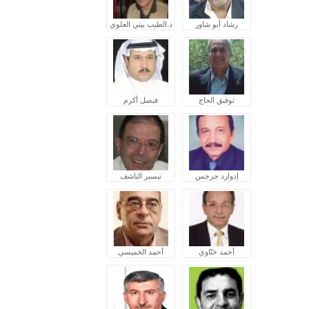
رشاد أبو شاور
د.الطيب بيتي العلوي
توفيق الحاج
فيصل أكرم
إدوارد جرجس
تيسير الناشف
أحمد ختّاوي
أحمد الخميسي