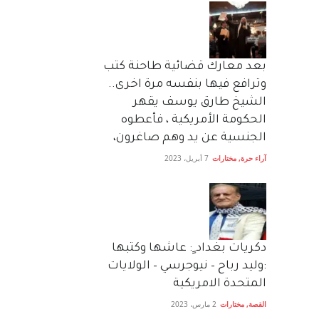
بعد معارك قضائية طاحنة كتب
وترافع فيها بنفسه مرة اخرى..
الشيخ طارق يوسف يقهر
الحكومة الأمريكية ، فأعطوه
الجنسية عن يد وهم صاغرون،
آراء حرة
,
مختارات
7 أبريل، 2023
دكريات بغداد ٍ: عاشها وكتبها
:وليد رباح – نيوجرسي – الولايات
المتحدة الامريكية
القصة
,
مختارات
2 مارس، 2023