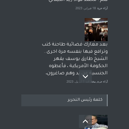
قلم : محمد فؤاد زيد الكيلاني
آراء حرة
18 فبراير، 2023
بعد معارك قضائية طاحنة كتب
وترافع فيها بنفسه مرة اخرى..
الشيخ طارق يوسف يقهر
الحكومة الأمريكية ، فأعطوه
الجنسية عن يد وهم صاغرون،
آراء حرة
,
مختارات
7 أبريل، 2023
كلمة رئيس التحرير
معاناة زلزال سوريّة تفضح:
زيف ديمقراطية الغرب! قلم :