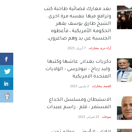
بعد معارك قضائية طاحنة كتب
وترافع فيها بنفسه مرة اخرى..
الشيخ طارق يوسف يقهر
الحكومة الأمريكية ، فأعطوه
الجنسية عن يد وهم صاغرون،
آراء حرة
,
مختارات
7 أبريل، 2023
دكريات بغداد ٍ: عاشها وكتبها
:وليد رباح – نيوجرسي – الولايات
المتحدة الامريكية
القصة
,
مختارات
2 مارس، 2023
الاستيطان ومسلسل الخداع
المستمر – قلم : راسم عبيدات
منوعات
23 فبراير، 2023