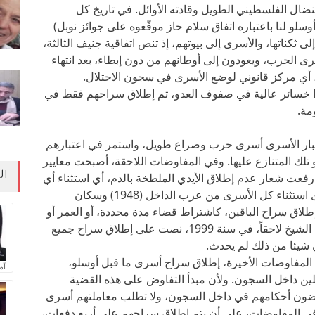
ضال الفلسطيني الطويل وقادته الأوائل. في تاريخ كل
وسلو لنا باعتباره اتفاق سلام حاز موقّعوه على جوائز نوبل)
ى ثكناتها، والأسرى إلى بيوتهم، إذ تنص اتفاقية جنيف الثالثة،
 عن “أسرى الحرب، ويعودون إلى أوطانهم من دون إبطاء، بعد انتهاء
اً، أي مركز قانوني لوضع الأسرى في سجون الاحتلال.
عوا خسائر عالية في صفوف العدو، تم إطلاق سراحهم فقط في
مة.
اعتبار الأسرى أسرى حرب وصراع طويل، واستمر في اعتبارهم
 تلك المتنازع عليها. وفي المفاوضات اللاحقة، أصبحت معايير
ال
رفعت شعار عدم إطلاق الأيدي الملطخة بالدم، أي استثناء أي
أسير تسبب في قتل أو جرح أي إسرائيلي. وجرى استثناء كل الأسرى من عرب الداخل (1948) وسكان
لاق سراح الباقين، كاشتراط قضاء مدة محددة، أو العمر أو
المرض. وعلى الرغم من توقيع اتفاقية في شرم الشيخ لاحقاً، في سنة 1999، نصت على إطلاق سراح جميع
لمفاوضات الأخيرة، إطلاق سراح أسرى ما قبل أوسلو،
آم
 104 مئة وأربعة مناضلين داخل السجون. ولأن مبدأ التفاوض على هذه القضية
 يمضون أحكامهم في داخل السجون، ولا تطلب معاملتهم أسرى
ي المفاوضات، على أن يتم إطلاق سراحهم على أربع دفعات،