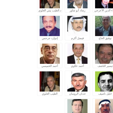
ء الدين الأعرجي
رشاد أبو شاور
د.الطيب بيتي العلوي
توفيق الحاج
فيصل أكرم
إدوارد جرجس
تيسير الناشف
أحمد ختّاوي
أحمد الخميسي
خليل ناصيف
عدنان الروسان
الطيب العلوي