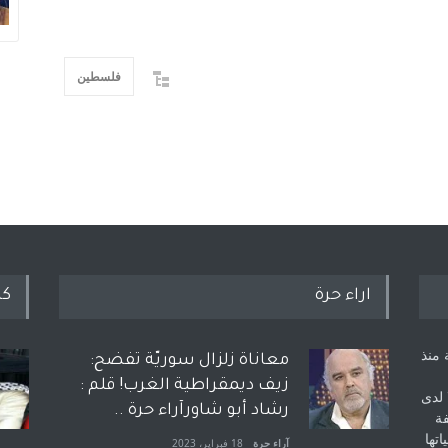
فلسطين
اراء حرة
كل
 منذ
معاناة زلزال سوريّة تفضح:
زيف ديمقراطية الغرب! قلم :
 لدى
رشاد أبو شاورآراء حرة ..
فة
اتها
آراء حرة
18 فبراير، 2023