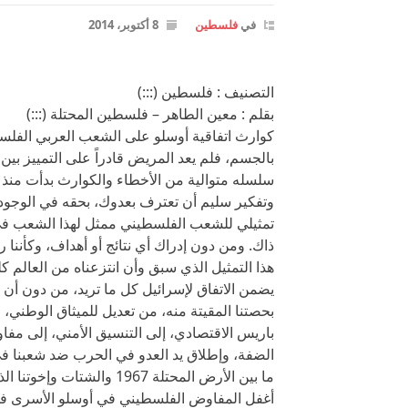
في
فلسطين
8 أكتوبر، 2014
التصنيف : فلسطين (:::)
بقلم : معين الطاهر – فلسطين المحتلة (:::)
كوارث اتفاقية أوسلو على الشعب العربي الفلس
بالجسم، فلم يعد المريض قادراً على التمييز بين 
سلسله متوالية من الأخطاء والكوارث بدأت منذ 
وتفكير سليم أن تعترف بعدوك، بحقه في الوجود
تمثيلي للشعب الفلسطيني ممثل لهذا الشعب في 
ذاك. ومن دون إدراك أي نتائج أو أهداف، وكأننا
هذا التمثيل الذي سبق وأن انتزعناه من العالم ك
يضمن الاتفاق لإسرائيل كل ما تريد، من دون أن تقد
بحصتنا المقيتة منه، من تعديل للميثاق الوطني، 
باريس الاقتصادي، إلى التنسيق الأمني، إلى مفاوض
الضفة، وإطلاق يد العدو في الحرب ضد شعبنا في
ما بين الأرض المحتلة 1967 والشتات وإخوتنا الذين صمدوا على أرضهم منذ حرب 1948.
أغفل المفاوض الفلسطيني في أوسلو الأسرى في ا