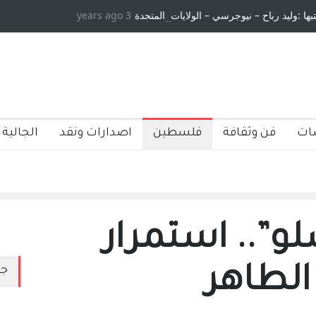
تبها :وليد رباح – نيوجرسي – الولايات المتحدة
3 years ago
الامريكية
ات
فن وثقافة
فلسطين
اصدارات ونقد
الجالية 
و”.. استمرار
الطاهر
جد