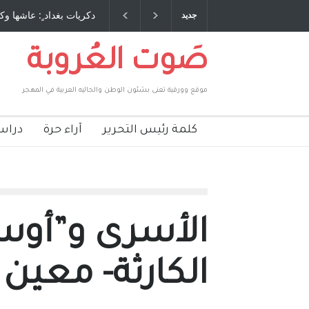
 طاحنة كتب وترافع فيها بنفسه مرة اخرى.. الشيخ
دكريات بغداد ٍ: عاشها وك
جديد
لحكومة الأمريكية ، فأعطوه الجنسية عن يد وهم
صاغرون،
صَوت العُروبة
موقع وورقية تعنى بشئون الوطن والجاليه العربية في المهجر
كلمة رئيس التحرير
آراء حرة
دراس
الأسرى و”أوسل
الكارثة- معين 