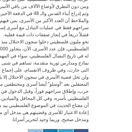
ومن دون التطرق لأوضاع الآلاف من باقي الأسرى
وتم إدراج أبناء القدس وال
والملاحظ أن العدد الأكبر من الأسرى، بمن فيهم
سراحهم فقط في عمليات التبادل مع أسرى إسرائ
فشلاً ذريعاً في إنجاز صفقات ذات قيمة فعلية.
له في تاريخ النضال الفلسطيني، سواء في المهما
نماذج ومدارس ثورية متقدمة، تساهم في شتى صن
التى حازت، وفي ظروف الانقسام، على إجماع فلس
ولن تحل قضية الأسرى في سجون الاحتلال إلا بإ
المعتقلين بعد “أوسلو” أيضا أسرى ومختطفين م
حرب، وإطلاق سراحهم فوراً، وقبل الدخول في أ
الفلسطيني بأسره، وفي كل المحافل والميادين. لم
أن مفتاح الحديث في الموضوع الفلسطيني بيد م
إعادة الاعتبار للأسرى وقضيتهم هي مدخل أي مب
ومدخل صحيح، وربما وحيد لتحرير أسرانا.