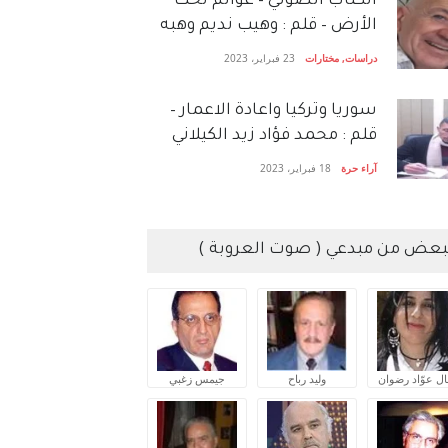
الكتاب الصَّوتي – عوالم تحت
الأرض – قلم : وهيب نديم وهبه
دراسات
,
مختارات
23 فبراير، 2023
سوريا وتركيا واعادة الاعمار –
قلم : محمد فؤاد زيد الكيلاني
آراء حرة
18 فبراير، 2023
بعض من مبدعي ( صوت العروبة )
ال عوّاد رضوان
وليد رباح
جيمس زغبي