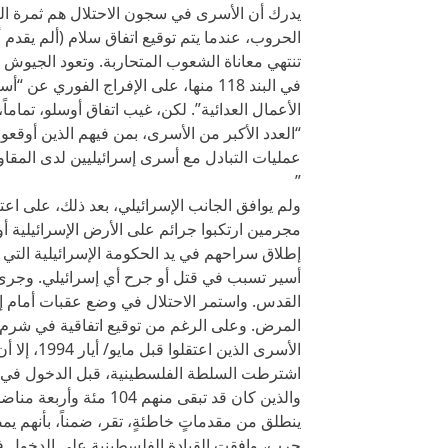
يدرك أن الأسرى في سجون الاحتلال هم ثمرة الن
الحروب، عندما يتم توقيع اتفاق سلام (ألم يقدم أ
تنتهي معاناة الشعوب المتحاربة. وتعود الجيوش إل
في البند 118 منها، على الإفراج الفوري
الأعمال العدائية”. لكن، غيب اتفاق أوسلو، تمام
“العدد الأكبر من الأسرى، بمن فيهم الذين أوق
عمليات التبادل مع أسرى إسرائيليين لدى المقاو
”
ولم يوافق الجانب الإسرائيلي، بعد ذلك، على 
مجرمين ارتكبوا جرائم على الأرض الإسرائيلية أو
إطلاق سراحهم في يد الحكومة الإسرائيلية التي 
القدس. واستمر الاحتلال في وضع عقبات أمام إط
الأسرى الذين اعتقلوا قبل مايو/ أيار 1994، إلا أن شيئا من ذلك لم يحدث.
اشترطت السلطة الفلسطينية، قبل الدخول في ا
والذين كان قد تبقى منهم
ينطلق من مقدماتٍ خاطئةٍ، تقر، ضمناً، بأنهم
حرب، وافقت القيادة الفلسطينية على الدخول ف