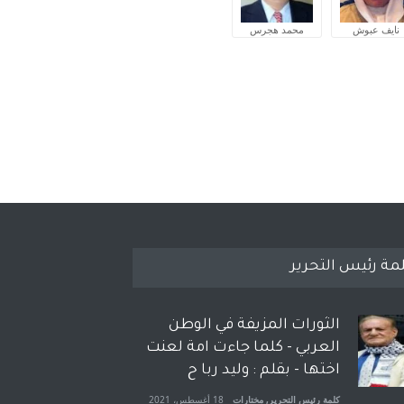
نايف عبوش
محمد هجرس
مة رئيس التحرير
الثورات المزيفة في الوطن
العربي - كلما جاءت امة لعنت
اختها - بقلم : وليد ربا ح
كلمة رئيس التحرير
,
مختارات
18 أغسطس، 2021