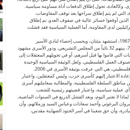
. وكالعادة، تحول إطلاق الدفعات أداة مساومة سياسية.
علا
ـ 48 في الدفعة الأخيرة، التي لم يتم إطلاق سراحها بعد توقف المفاوضات.
 الذين أوقعوا خسائر عالية في صفوف العدو، تم إطلاق
يليين لدى المقاومة، أما العملية السياسية فقد فشلت
نحو مليون فلسطيني دخلوا سجون الاحتلال منذ 1967، استشهد مئتان، وبحسب إحصاء لنادي الأسير
الفلسطيني، فإن عدد الأسرى، الآن، يتجاوز 7000، بينهم 32 نائباً من المجلس التشريعي. ودور الأسرى مشهود
ت التي قاموا بها قبل أسرهم، أو في تحويلهم المعتقلات إلى
وف العمل الفلسطيني. ولعل الوثيقة السياسية الوحيدة
طيني، هي التي عرفت بوثيقة الأسرى في 2006.
عادة الاعتبار إليهم كأسرى حرب، وليس كمعتقلين، واعتبار
ن مناطق السلطة الفلسطينية، والمطالبة بمعاملتهم أسرى
ي عملية سياسية، واعتبار قضيتهم رئيسية للشعب
اذا لا نعتبر اليوم، وبعد الفشل الذريع في السنوات الماضية،
روان البرغوثي وأحمد سعادات وعباس السيد وزملائهم، وأن
ادرة، وأن حق شعبنا في أسر الجنود الصهاينة مقدس،