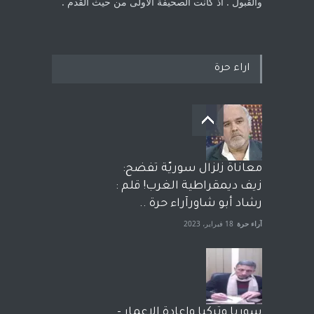
والقبول . اذ كانت ‏الصحيفة الاولى من حيث القدم . ‏
اراء حرة
معاناة زلزال سوريّة تفضح:
زيف ديمقراطية الغرب! قلم :
رشاد أبو شاورآراء حرة ..
آراء حرة
18 فبراير، 2023
سوريا وتركيا واعادة الاعمار -