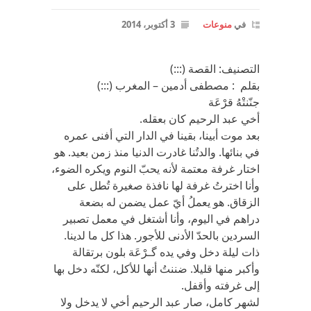
في
منوعات
3 أكتوبر، 2014
التصنيف: القصة (:::)
بقلم : مصطفى أدمين – المغرب (:::)
جنّنتْهُ قرْعَة
أخي عبد الرحيم كان بعقله.
بعد موت أبينا، بقينا في الدار التي أفنى عمره
في بنائها. والدتُنا غادرت الدنيا منذ زمن بعيد. هو
اختار غرفة معتمة لأنه يحبّ النوم ويكره الضوء،
وأنا اخترتُ غرفة لها نافذة صغيرة تُطل على
الزقاق. هو يعملُ أيّ عمل يضمن له بضعة
دراهم في اليوم، وأنا أشتغل في معمل تصبير
السردين بالحدّ الأدنى للأجور. هذا كل ما لدينا.
ذات ليلة دخل وفي يده گـرْعَة بلون برتقالة
وأكبر منها قليلا. ضننتُ أنها للأكل، لكنّه دخل بها
إلى غرفته وأقفل.
لشهر كامل، صار عبد الرحيم أخي لا يدخل ولا