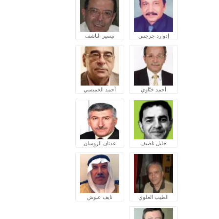
إدوارد جرجس
تيسير الناشف
أحمد ختّاوي
أحمد الخميسي
خليل ناصيف
عدنان الروسان
الطيب العلوي
نايف عبوش