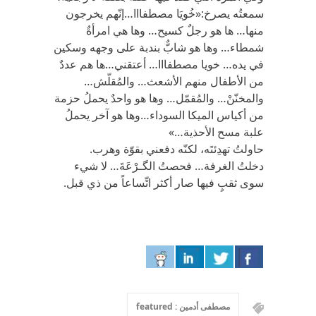
سمعتُه يصرخ:«خُويَا مصطفااا…إنّهم يخرجون
منها… ها هو رجلٌ كسيح… وها هي امرأةٌ
شمطاء… وها هو شابٌّ بندبة على وجهه وسكين
في يده… خويا مصطفااا… أعتقني…ها هم عددٌ
من الأطفال منهم الأشعث… والمُقلّش…
والمخنّنْ… والمُقمّل… وها هو واحدٌ يحملُ حزمة
من أكياس الميكا السوداء…وها هو آخر يحملُ
علبة مسح الأحذية…»
حاولتُ تهدِئتَه، لكنّه دفعني بقوّة وهرب.
دخلتُ الغرفة… فحصتُ الگـرْعَةَ… لا شيء
سوى ثقبٍ فيها صار أكثر اتِّساعاً من ذي قبل.
مصطفى أدمين : featured