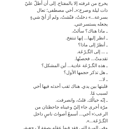
يخرج من غرفته إلا بالمفتاح. إلى أن أطلّ عليّ
ذات ليلة وصرخ:«ـ أخي مصطفى؛ تعال
بسرعة…» دخلتُ، فتّشتُ، ولم أرَ أيّ شيءٍ
يجعله يستسرعني.
ـ ماذا هناك؟ سألتْ.
ـ انظر إليها… إنها تنتفخ.
ـ أنظرُ إلى ماذا؟
ـ … إلى الگـرْعَة.
تقدمتْ… فحصتُها.
ـ هذه الگـرْعَة عادية… أين المشكل؟
ـ هل تذكر حجمها الأول؟
ـ لا…
قلبتها بين يدي. هناك ثقب أحدثه فيها أخي
لسبب مّا.
ـ إنّه خيالُك. قلتُ، وانصرفت.
مرّة أخرى جاء إليّ وعيناه جاحظتان من
الرعب:« أخي… أسمعُ أصواتَ ناسٍ داخل
الگـرْعَة…».
وفي المرة التي فقد فيها عقله بصفة لا رجعية،