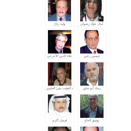
آمال عوّاد رضوان
وليد رباح
جيمس زغبي
علاء الدين الأعرجي
رشاد أبو شاور
د.الطيب بيتي العلوي
توفيق الحاج
فيصل أكرم