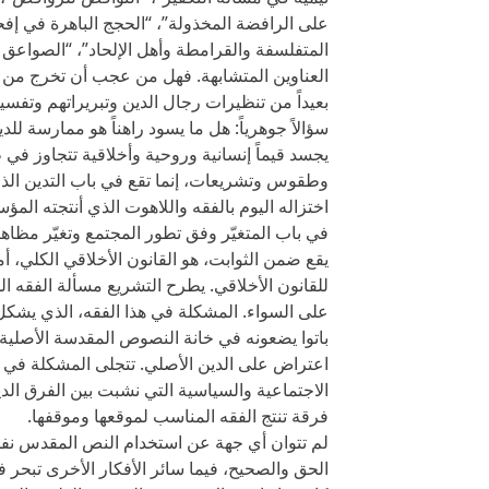
على الرافضة المخذولة”، “الحجج الباهرة في إفحام
المتفلسفة والقرامطة وأهل الإلحاد”، “الصواعق ا
العناوين المتشابهة. فهل من عجب أن تخرج من ج
بعيداً من تنظيرات رجال الدين وتبريراتهم وتفس
سؤالاً جوهرياً: هل ما يسود راهناً هو ممارسة ل
يجسد قيماً إنسانية وروحية وأخلاقية تتجاوز في
وطقوس وتشريعات، إنما تقع في باب التدين الذي
اختزاله اليوم بالفقه واللاهوت الذي أنتجته المؤ
في باب المتغيّر وفق تطور المجتمع وتغيّر مظاهر ح
يقع ضمن الثوابت، هو القانون الأخلاقي الكلي، أم
للقانون الأخلاقي. يطرح التشريع مسألة الفقه ا
على السواء. المشكلة في هذا الفقه، الذي يشكل 
باتوا يضعونه في خانة النصوص المقدسة الأصلية لل
اعتراض على الدين الأصلي. تتجلى المشكلة في ك
الاجتماعية والسياسية التي نشبت بين الفرق الد
فرقة تنتج الفقه المناسب لموقعها وموقفها.
لم تتوان أي جهة عن استخدام النص المقدس نفسه
الحق والصحيح، فيما سائر الأفكار الأخرى تبحر ف