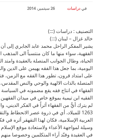
في
دراسات
26 سبتمبر، 2014
التصنيف : دراسات (:::)
خالد غزال – لبنان (:::)
يشير المفكر الراحل محمد عابد الجابري إلى أن
الفقهية، سواء منها ما كان منتسباً الى المذهب 
الحياة، وطال الجوانب المتصلة بالعقيدة وامتد 
اليومية، بما جعل هذا الفقه يهيمن على الدين والدن
على امتداد قرون، تطور هذا الفقه مع الزمن، فتج
المتصلة بالذات الالهية والوحي والنص المقدس،
الفقهاء في انتاج فقه يقع مضمونه في السياسة و
الفقيه ابن تيمية بموقع خاص في ميدان الفقهين 
لم يترك أيٌّ من الفقهاء أثراً في الفكر الديني، 
1263 للميلاد، أي في ذروة عصر الانحطاط وال
العربية الإسلامية، فكان لهذا التقهقر أثره في ف
وسيلة لمواجهة الأعداء ولاستعادة موقع الإسلا
في العقيدة وفنّد آراء المتكلمين وخصوصا منهم 