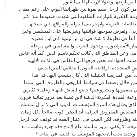
 من أرضها وصولاً لإرسالها الى القبور.
 من كون الرجل يقيم بقوة بين ظهرانينا اليوم، على رغم مضي
ومة الفكرية للتيارات السلفية التي شهدت صعودها منذ أكثر
فاضات العربية وانهيار بنى الدولة والمواقع التي تسجلها
بي، وتفرض بموجبها قوانينها وشريعتها على المسلمين وغير
أبداً في نظرها. لا شك في أن ابن تيمية كان ابن عصره
يار الأمبراطورية ودخول العرب والمسلمين في مرحلة
لامي وعن المناطق التي كانت تحكم باسم الدين. كما أنه عاش
وصلت اجتهادات بعض فرقها الى النقاش في الذات الالهية
س المتشددة الرافضة التأويل العقلاني للنص الديني
اً من المدرسة الحنبلية التي كان ينتسب اليها. في هذا
من خلال وضعها في سياقها التاريخي والظروف التي أملتها
ي مضمونها ومشروعيتها خضع لنقاش فقهاء وعلماء كثيرين.
 القيادة الفكرية الدينية لابن تيمية بعد مرور ثمانية قرون
ذي يطال هذه المرة المؤسسات الدينية التي لا تزال تتمسك
 المقدس المفروض التزامه أبد الدهر، كونه صالحاً لكل زمان
نه وظروفه، لكن العيب في اعتبار الفقه قد توقف عند الرجل
شيعة. ألا يكفي مرور ثمانمئة عام لإنتاج فقه جديد يتناسب مع
 وجديد يجب أن تجتهد المؤسسات الدينية في إنتاجه؟