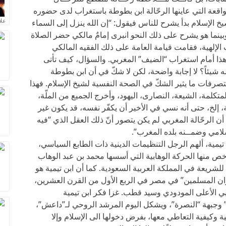
لواقعة التي عاينها الرحّالة ابن بطوطة باستغراب لدى حضوره
علا
خ الإسلام بدأ يشرح للناس فيقول: “إن الله ينزل إلى السماء
وبينما هو يشرح على ذلك النحو انبرى إمامٌ مالكي حضر الصلاة
 الإلهية، فقامت قيامة العامة على ذلك الفقيه المالكي
هذا أمام استغراب “الضيف” المغربي. والسؤال، كيف تأتى
 شيئاً؟ لا إجابة واضحة، لكن لا شكّ في أن ابن بطوطة
صرفات ما يثير الشكّ في الصحة النفسية لشيخ الإسلام. فهذا
متكلمة، الشيعة، النصارى، اليهود، وأخرج الجميع من الملّة،
، إلخ، حتى أنه نسي في الأخير أن يكفّر نفسه، قد يكون غير
 الرحّالة المغربي لم يكن يتصور أنّ ذلك العقل الذي “فيه
لامي وضمــنه بلده المغرب”.
ة، ألهم الرجل التنظيمات الدينية ذات الطابع السياسي،
ص منها الحركة الوهابية التي أسسها محمد بن عبد الوهاب
للشريعة في المملكة العربية السعودية. كما أن ابن تيمية هو
وان المسلمين” في مصر في الربع الأول من القرن العشرين،
 أبي الأعلى المودودي وسيد قطب. غزا فكر ابن تيمية
” وجبهة “النصرة”، ويشكل اليوم المرشد الروحي لـ”داعش”،
وكيفية التعاطي معها، بفرض دخولها الى الإسلام وإلا