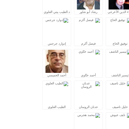
ء الدين الأعرجي
رشاد أبو شاور
د.الطيب بيتي العلوي
توفيق الحاج
فيصل أكرم
إدوارد جرجس
تيسير الناشف
أحمد ختّاوي
أحمد الخميسي
خليل ناصيف
عدنان الروسان
الطيب العلوي