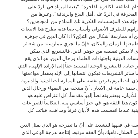
 الطائفة الكافرة الفاجرة”، “بغية المرتاد في الردّ على
لمحرقة في الردّ على أهل البدع والزندقة”، وغيرها من
بّة هذه المؤسسات الفكرية تلك النماذج من المجاهدين؟
يراتهم للتطرف الأصولي وأسباب تصاعده، يطرح هذا الانبعاث
لدين أم ممارسة أشكال من التديّن؟ اذا كان الدين في جوهره
 طبيعتها الزمان والمكان، فإنّ ما تجري ممارسته من شعائر
 لا يمكن تصنيفه من جوهر الدين. فالتشريع الذي يمكن
سسات الدينية واجتهادات العلماء ورجال الدين، هو الذي يقع
ياته. فالتشريع الوحيد المستند حقاً إلى الإرادة الإلهية، الذي
ا سائر التشريعات فيكون انتسابها إلى الإله بمقدار مواءمتها
لذي بات اليوم يفرض نفسه على الممارسات الدينية والدنيوية
سمة عامة في الأديان، أنّ منتجيه من الفقهاء ورجال الدين
أديان، ويعتبرونه نصاً إلهياً مقدساً، كل اعتراض عليه هو
ون هذا الفقه هو، في حيز أساسي منه، انعكاساً للصراعات
ينية عندما انقسمت هذه الأديان فرقاً ومذاهب، فباتت كل
 في فقهها للتشديد على أنّ ما تطرحه هو الذي يمثل الدين
ي الضلال. ناهيك بأنّ الفقه مرتبط إنتاجه بدرجة الوعي الذي