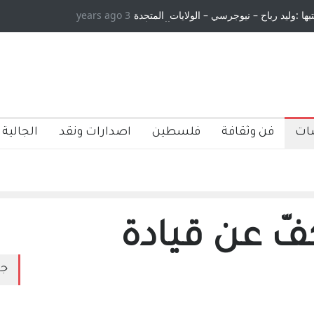
3 years ago
ان ومسلسل الخداع المستمر - قلم : راسم عبيدات
ات
فن وثقافة
فلسطين
اصدارات ونقد
الجالية 
كفّ عن قيادة
جد