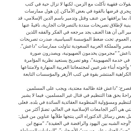
قولات فقهية تآكلت مع الزمن، لكنها لا تزال حية في كتب
بل ويجري فرضها بالقوة في بعض الأماكن. إن هول ممارسات
 بما يرافقها من عنف وقتل وتدمير باسم الدين الإسلامي، قد
ة لإطلاق تصريحات منددة بالتصرفات الجارية، نافيةً عنها
ير الى أن هذا العنف يجد مرجعه في الفكر والفقه اللذين
 على العموم. تحت ضغط المؤسسة السياسية، صدرت تصريحات
ر والمملكة العربية السعودية تناولت ممارسات “داعش”.
“داعش” “مجرمون يخدمون الصهيونية، ويصدرون صورة
في خدمة الصهيوينة”، وهو تصريح يستعيد نظرية المؤامرة
خوته أبناء شرعيين لمجتمعاتنا العربية المنهارة ولامتناعها
الكراهية المنتشر بقوة في كتب الأزهر والمؤسسات التابعة
خ فصرح: “داعش فئة ظالمة معتدية، ويجب على المسلمين
حةً بحق هذا التنظيم في قتال غير المسلمين، فيما لا يشير
تنظيم ومسؤولية المنظومة العقائدية السائدة في بلده. فعلى
تي هي أكبر الجامعات الإسلامية في العالم، تضمّ أكثر من
عض رسائل الدكتوراه التي ينتجها طلاّبها عناوين من قبيل:
“أوجه الشبه بين اليهود والرافضة في العقيدة”، “منهج ابن
 “صبّ العذاب على من سبّ الأصحاب”، “اليمانيات المسلولة