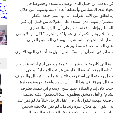
. تأثر بمذهب ابن حنبل الذي يوصف بالتشدد وخصوصاً في
لجهاد لدى المسلمين وأعطاها أبعاداً دينية ودنيوية، من خلال
طلق من الآية القرآنية: “يا ايها النبي جاهد الكفار
والمنافقين واغلظ عليهم ومأواهم جهنم وبئس المصير” (التوبة :73)، ليشدد على مقولات من قبيل “إن غير
لمسلم وإهانة مقدساته”، وعلى أن “اليهود والنصارى
 الاسلام ودار الكفر”، أي عمليا “دار الحرب” لكل من لا ينتمي
لتظيمات الجهادية المنتشرة اليوم في العالمين العربي
على العالم اعتناقه وتطبيق شرائعه.
ب، أثر في القرآن أو السنّة النبوية، بل نشأت في العهد الأموي
ال
ة التي كان يخطب فيها ابن تيمية ويعطي اجتهاداته، فقد ورد
تابه الممتع، “تحفة النظار في غرائب الأمصار”، يحكي
لال رحلاته التي استغرقت ثلاثين عاماً من الترحال والطواف
غال. ويهمّنا في هذا الباب أن نسرد واقعة طريفة ومعبّرة
يث كان إمام الصلاة حينها شيخ الإسلام ابن تيمية. يعترف
ر الشام” و”أهل دمشق يعظّمونه أشدّ التعظيم”، لكنه يضيف
آم
فى صيغة مهذبة للقول بأن في عقل الرجل خللاً ما. لم تكن تلك
تى نقول إنها مجرّد غيرة وتحامل. لم تكن ملاحظة شخص
ات، بل كانــت مـــلاحظة رحّــالة منقطع للترحــال