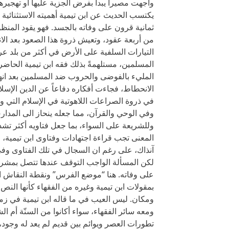
واجهت مصيراً يبدأ بفرض الجزية عليها أو تهجيرها
يكتسب الحديث عن ابن تيمية أهميته الاستثنائية
ثمانية قرون على وفاته بالجسد. فهو يقود المنظ
من أربعة عقود، وتعيش ذروة هذا الصعود بعد الانت
التيارات السلفية على الأرض في أكثر من بلد عر
المسلمين، مستلهمةً بذلك فقه ابن تيمية الحاضر 
المليء بالفوضى والحروب ضد المسلمين بعد انه
الانحطاط، فجاءت أفكاره دفاعاً عن الدين الإس
في ذروة الصراعات اللاهوتية في الإسلام التي 
وفي الوحي والقرآن، مما جعله ينحاز الى المدار
وللشريعة على السواء، بما جعل فتاويه أكثر تشدد
المعنى تجب قراءة اجتهادات وفتاوى ابن تيمية، 
آنذاك، على رغم ان السجال في تلك الفتاوى وف
لكن المسألة الواجب التوقف عندها تتصل بمشروعية
على وفاته. هنا “موضع الفرس” ونقطة النقاش ال
بمقولات ابن تيمية وغيره من الفقهاء كأنها النص
ومكان. ليس العيب في ما قاله ابن تيمية في زم
ومعه سائر الفقهاء، سواء أكانوا من السنّة أم ال
تطورات العصر ويوائم بين قديم لم يعد له وجود،