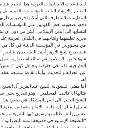
لقد فضحت الانتفاضات العربية هذا التجمد عند م
التعليم والإرشاد التابعة للمؤسسات الدينية، 
التنظيمات المتطرفة التي أمكنها فرض سيطرتها،
دفع، بصعوبة، بعض القيمين على المؤسسات الديني
انتسابها الى الدين الإسلامي، لكن من دون أن تش
يجري تعليمهما وانتاجهما في البلدان العربية
من مسؤولين في المؤسسة الدينية في كل من مص
فقد صرح شيخ الأزهر أحمد الطيب بأن عناصر 
شوهاء عن الإسلام، وهم صنائع استعمارية تعمل 
الخارجية، لكنه في حقيقته يتجاهل كون “داعش” وأ
عن الحداثة والتحديث، وأبناء ثقافة مشبعة بفقه 
له.
أما مفتي السعودية الشيخ عبد العزيز آل الشي
قتالها اذا قاتلت المسلمين”، وهو تصريح يشي صرا
الشيخ الجليل الى أصل المشكلة في صعود هذا ال
سبيل المثال، إن جامعة الإمام محمد بن سعود ال
عشرين ألف طالب يدرسون فيها الشريعة، وتحمل ب
“النصيحة الإيمانية في فضيحة الملة النصرانية”، 
تيمية في مسألة التكفير”، “النوافض للروافض”،