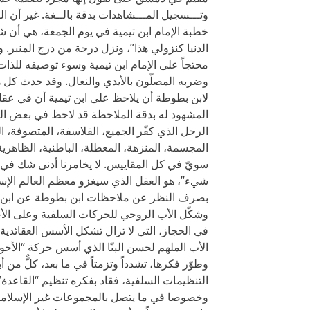
وتـــسجيل المـــشاهدات بدقة بالــغة. غير أن ا
خطبة الإمام ابن تيمية في يوم الجمعة، هي أن شي
الدنيا كنزولي هذا”، ونزل درجة من درج المنبر. 
محتجاً على الإمام ابن تيمية وسوء توصيفه للذات
وضربه المصلّون بالأيدي والنعال. وقد حدث كل 
لابن بطوطة أن يلاحظ على ابن تيمية أن في عقله
المشهود له بدقة الملاحظة قد لاحظ في بعض الت
الرجل الذي كفّر الجميع، الفلاسفة، المتصوفة، ال
المجسمة، المنزهة، المعطلة، الباطنية، الظاهرية
سويّ في كل المقاييس. لا يخامرنا أدنى شك في أن
شيء”، هو العقل الذي سيغزو معظم العالم الإس
بصرف النظر عن ملاحظات ابن بطوطة عن ابن تيمي
وشكّل الأب الروحي للحركات السلفية وعلى الأخ
في الحجاز، التي لا تزال تشكل الأسس العقائدية 
الأب الملهم لحسن البنّا الذي أسس حركة “الأخ
وطوّر فكرها، تشدداً وتزمتاً في ما بعد، كلٌّ من
التنظيمات السلفية، فقاد بفكره تنظيم “القاعدة
وخصوصا في ما يتصل بالمجموعات غير الإسلامية 