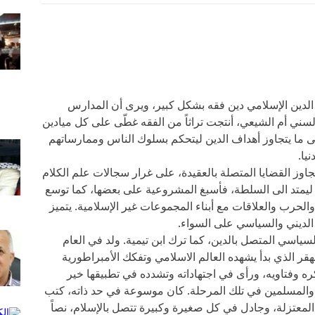
 الدين الإسلامي دين فقه بشكل كبير، ويرى أن المدارس
السني أم الشيعي، أنتجت تراثاً من الفقه غطّى على كل ميادين
الى ما يتجاوز أهداف الدين ليتحكم بسلوك الناس وممارساتهم
يا.
اوز القضايا المتصلة بالعقيدة، على غرار سجالات علم الكلام
 ليمتد الى السلطة، فأسبغ المشروعية على بعضها، كما توسع
الحرب والعلاقات مع أبناء المجموعات غير الإسلامية. يتميز
الديني والسياسي على السواء.
والسياسي المتصل بالدين، كما ترك ابن تيمية. ولد في العام
تقهقر الذي بدأ يشهده العالم الاسلامي وتفكك الأمبراطورية
كره وفتاويه، ورأى في اجتهاداته وتشدده في تطبيقها خير
م والمسلمين في تلك المرحلة. كان موسوعة في حد ذاته، كتب
المعتزلة، وجادل في كل صغيرة وكبيرة تتصل بالإسلام، نصاً