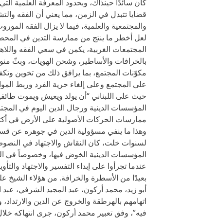
كان سائدًا حينذاك، وبحدود المعرفة العلمية التي
قضايا تتبدل في الزمن، مما يعني أن الفقه والت
والمجتمعية والعلمية، فيما لا يزال الفقه المور
لعل أخطر ما ينتج من ممارسة التدين في المحطة
المجتمعات الغربية، يكمن في سعي الفقه واللاه
بالخرافات والأساطير، وشحن الهويات، وبثّ منوعات
مكوّنات المجتمع، بما يرافق ذلك من تخوين وتكفي
على المجتمع وعلى إلغاء حرية الفرد وربط المواط
حيث على اللبناني “أن يولد ويعيش ويموت طائفيا
المؤسسات الدينية ورجال الدين اليوم في المجت
ممارسات الحركات الأصولية على الأرض في أكثر
وهذا ما ينفي مسؤولية الدين في جوهره عن قس
لسنوات خلت، كان النقاش والاجتهاد في النصوص 
المؤسسات الدينية الخوض فيها، وخصوصاً في المج
عندما تجرأوا على إبداء التفسير والاجتهاد والت
بعيدًا من الأسطرة والخرافة. من هؤلاء الشيخ 
أبو زيد، محمد أركون، عبد المجيد الشرفي، عبد 
اتهامهم بالهرطقة والخروج عن الدين والارتداد، و
فيه”، وفق تعبير محمد أركون، جرى انتهاكه خلال