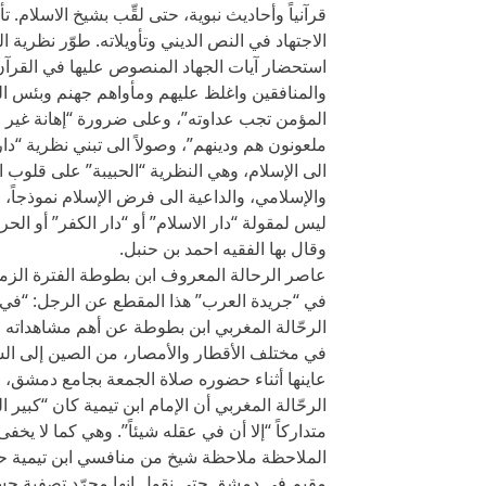
قرآنياً وأحاديث نبوية، حتى لقِّب بشيخ الاسلام
الاجتهاد في النص الديني وتأويلاته. طوّر نظرية ا
استحضار آيات الجهاد المنصوص عليها في القرآن. ان
المؤمن تجب عداوته”، وعلى ضرورة “إهانة غير ا
ملعونون هم ودينهم”، وصولاً الى تبني نظرية “دار
الى الإسلام، وهي النظرية “الحبيبة” على قلوب ا
والإسلامي، والداعية الى فرض الإسلام نموذجاً، 
ليس لمقولة “دار الاسلام” أو “دار الكفر” أو الحر
وقال بها الفقيه احمد بن حنبل.
عاصر الرحالة المعروف ابن بطوطة الفترة الزمني
في “جريدة العرب” هذا المقطع عن الرجل: “في ك
الرحّالة المغربي ابن بطوطة عن أهم مشاهداته خ
في مختلف الأقطار والأمصار، من الصين إلى السن
عاينها أثناء حضوره صلاة الجمعة بجامع دمشق، ح
الرحّالة المغربي أن الإمام ابن تيمية كان “كبي
متداركاً “إلا أن في عقله شيئاً”. وهي كما لا يخ
الملاحظة ملاحظة شيخ من منافسي ابن تيمية ح
مقيم في دمشق حتى نقول إنها مجرّد تصفية حساب