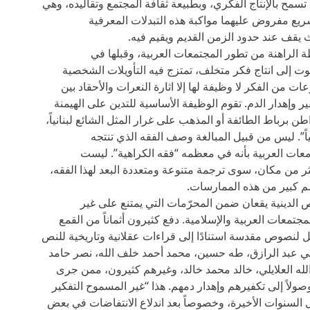
 تسمح بالإنتاج الفكري، وبطبيعة ثقافة المجتمع وتقاليده، وهي
شريع مفروض عليهما مواكبة هذه التبدلات المعرفية
وث يقف عند حدود الزمن القديم ويقيم فيه.
 الراهنة من تطور المجتمعات العربية، وقبلها في
وت إلى انتاج فكر متخلف، تمتزج فيه التأويلات الشخصية
 من الفكر لا وظيفة لها إلا اثارة النعرات والأحقاد بين
ر وإهدار الدم. تقوم الوظيفة الأساسية للتدين على الهيمنة
ن برباط الطائفة أو المذهب على غرار المثل الشائع لبنانياً،
ً”. ليس من قبيل المبالغة وصف الفقه الذي تنتجه
معات العربية بأنه في معظمه “فقه الكراهية”. ليست
 من مكان، سوى ترجمة متنوعة ومتعددة البعد لهذا الفقه،
م كبير من هذه الممارسات.
الدينية يقعان ضمن المحرّمات التي يمتنع على غير
تمعات العربية والإسلامية. دفع كثيرون أثماناً من القمع
أويل لنصوص مقدسة استنادًا إلى قراءات عقلانية وتاريخية للنص
علي عبد الرازق، طه حسين، محمد أحمد خلف الله، نصر حامد
الله العلايلي، خالد محمد خالد، وغيرهم كثيرون، ممن جرى
صولاً إلى تكفيرهم وإهدار دمهم. هذا “غير المسموح التفكير
 السنوات الأخيرة، وخصوصاً بعد اندلاع الانتفاضات في بعض