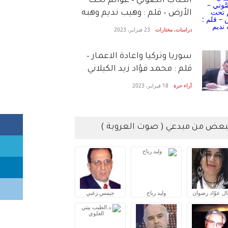
الكتاب الصَّوتي – عوالم تحت
الأرض – قلم : وهيب نديم وهبه
دراسات
,
مختارات
23 فبراير، 2023
سوريا وتركيا واعادة الاعمار –
قلم : محمد فؤاد زيد الكيلاني
آراء حرة
18 فبراير، 2023
بعض من مبدعي ( صوت العروبة )
ال عوّاد رضوان
وليد رباح
جيمس زغبي