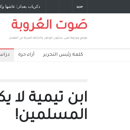
ريات بغداد ٍ: عاشها وكتبها :وليد رباح – نيوجرسي – الولايات المتحدة
الاستيط
جديد
الامريكية
صَوت العُروبة
موقع وورقية تعنى بشئون الوطن والجاليه العربية في المهجر
كلمة رئيس التحرير
آراء حرة
دراس
ابن تيمية لا ي
المسلمين!