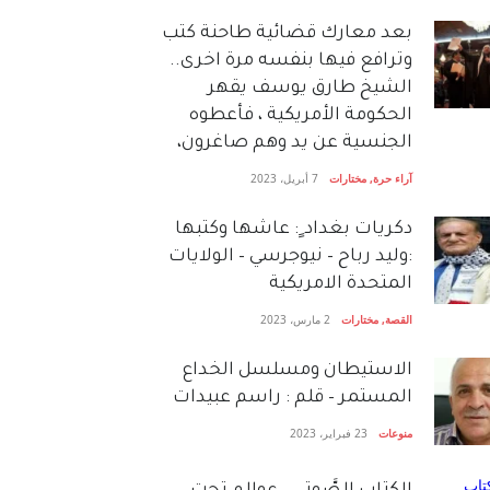
بعد معارك قضائية طاحنة كتب
وترافع فيها بنفسه مرة اخرى..
الشيخ طارق يوسف يقهر
الحكومة الأمريكية ، فأعطوه
الجنسية عن يد وهم صاغرون،
آراء حرة
,
مختارات
7 أبريل، 2023
دكريات بغداد ٍ: عاشها وكتبها
:وليد رباح – نيوجرسي – الولايات
المتحدة الامريكية
القصة
,
مختارات
2 مارس، 2023
الاستيطان ومسلسل الخداع
المستمر – قلم : راسم عبيدات
منوعات
23 فبراير، 2023