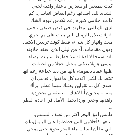
كنت تتمنعين او تتعذرين بإعذار واهية لحبي
الشديد لك، اصدقها رغم انقباض انفاسي، كم
كانت احلامي كبيرة رغم تكدس غيوم الشك
لدي تلك التي امطرت في قيض صيفي ، حتى
اغرقت تلال الرمال التي بنيت على يم بحري
معك وانهار كل شيء، فقط كونك تريدين الابتعاد
ودون مقدمات، آه من ليلي الذي افتقد حلاوته
بات سمجا لا لذة له ولا خطوط امنيات بيضاء،
امسى هزيلا يعكف يتختل خجلا من لحظات
ظنها عماد ديمومة، يالها من دنيا خداعة رغم انها
تبتعد بك لكني اكذب كل ما تقول، فذنبي ان
اصدق كل ما تقولين وذنبك مهما عظم ابرأك
منه…. مجنون أنا لاشك … تصفعني بجحودها
واهديها وجعي وردا يحمل الأمل في اعادة النظر
…
طمس افق البحر أكثر من نصف الشمس،
ابتلعها كأحلامي التي خططتها على الرمال،تلك
التي ما أن انساب ماء البحر نحوها حتى يمحي