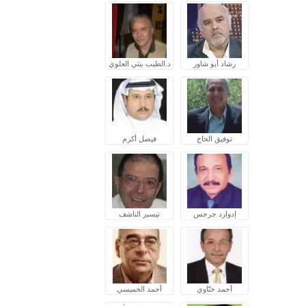
رشاد أبو شاور
د.الطيب بيتي العلوي
توفيق الحاج
فيصل أكرم
إدوارد جرجس
تيسير الناشف
أحمد ختّاوي
أحمد الخميسي