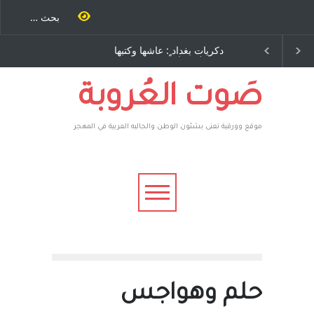
ية طاحنة كتب
دكريات بغداد ٍ: عاشها وكتبها
سه مرة اخرى..
:وليد رباح – نيوجرسي –
رق يوسف يقهر
الولايات المتحدة الامريكية
يكية ، فأعطوه
 وهم صاغرون،
صَوت العُروبة
موقع وورقية تعنى بشئون الوطن والجاليه العربية في المهجر
حلم وهواجس