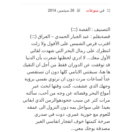
في
منوعات
26 سبتمبر، 2014
التصنيف : القصة (:::)
قصةبقلم : عبد الجبار الحمدي – العراق (:::)
اقترب قرص الشمس على الأفول ولا زلت
انتظرك على رمال البحر التي شهدت لقائي
الأول معك… لا ادري لحظتها شعرت بأن الدنيا
قد توقفت عن الدوران فقط من أجل ان التقيك
ها هنا، سبقتني الايامي كلها دون ان تستقصي
عداً لساعات مرت دون ان ترتوي نفسي برؤية
وجهك الذي عشقت، كنت وقتها ابحث عبر
أمواج البحر وفضائه عن وجه من أحب، سألته
مرات كثر عن سبب جحودهوالزمن الذي ابقاني
بعيدا على سواحل يمه دون النزول الى عمقه
للعوم مع حورية عمري، دوت في صدري
صرخة كتمتها خوف انفجار انفاسي الغير
مصدقة بوحك معي…