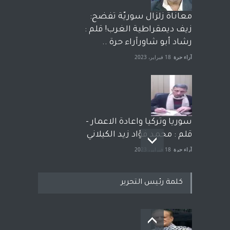
معاناة زلزال سوريّة تفضح:
زيف ديمقراطية الغرب! قلم :
رشاد أبو شاورآراء حرة ..
آراء حرة
18 فبراير، 2023
سوريا وتركيا واعادة الاعمار -
قلم : محمد فؤاد زيد الكيلاني
آراء حرة
18 فبراير، 2023
كلمة رئيس التحرير
بعد معارك قضائية طاحنة كتب
وترافع فيها بنفسه مرة اخرى..