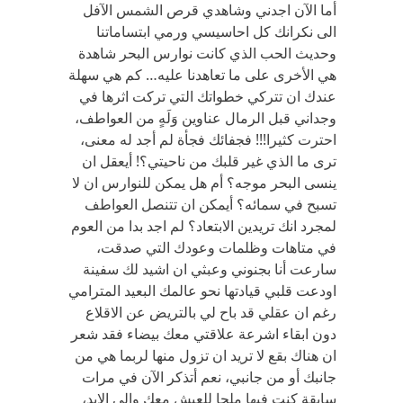
أما الآن اجدني وشاهدي قرص الشمس الآفل
الى نكرانك كل احاسيسي ورمي ابتساماتنا
وحديث الحب الذي كانت نوارس البحر شاهدة
هي الأخرى على ما تعاهدنا عليه… كم هي سهلة
عندك ان تتركي خطواتك التي تركت اثرها في
وجداني قبل الرمال عناوين وَلَهٍ من العواطف،
احترت كثيرا!!! فجفائك فجأة لم أجد له معنى،
ترى ما الذي غير قلبك من ناحيتي؟! أيعقل ان
ينسى البحر موجه؟ أم هل يمكن للنوارس ان لا
تسبح في سمائه؟ أيمكن ان تتنصل العواطف
لمجرد انك تريدين الابتعاد؟ لم اجد بدا من العوم
في متاهات وظلمات وعودك التي صدقت،
سارعت أنا بجنوني وعبثي ان اشيد لك سفينة
اودعت قلبي قيادتها نحو عالمك البعيد المترامي
رغم ان عقلي قد باح لي بالتريض عن الاقلاع
دون ابقاء اشرعة علاقتي معك بيضاء فقد شعر
ان هناك بقع لا تريد ان تزول منها لربما هي من
جانبك أو من جانبي، نعم أتذكر الآن في مرات
سابقة كنت فيها ملحا للعيش معك والى الابد،