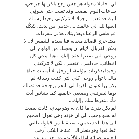
لي، حاملا معوله هواجس وجع يلكز بها جراحي،
ساعات اليوم انقضت وقد تعبت حتى شوقِي
إليك قد تعب، ارجوك لا تتركيني وحيدا رسالة
ابعثها لك الى عالمك …. خذيني بين يديك، شَكّلي
عواطفي الرعناء بعذوبتك، هذبي مفردات
مشاعري قصائد مغناة، فيا سيدة الشمس لا.. لا
يمكن لغربال الايام ان يحجبك من الولوج الى
روحي التي صغتها عقدا إليك… هيا امحي كل
اخطائي، جادليني، عنفيني، لكن لا تتركيني
وحيدا بذكريات مؤلمة، او رجل بلا أمنيات حياة،
هاك يا توأم روحي كلي التي كتبت رسالة لم
يكن بها عنوان ألقيها الى البحر بزجاجة قد تصلك
يوما لتقرئيني وتضعني خاتمتها كما تشائين أنت،
فأنا منذرها منك وإليك…
لم يكن يدرك ما كان به وهو يهذي، كانت تنصت
له بحنو وحب، الى ان هزته وهي تقول: أصحيح
الى هذا الحد تحبني، استيقظ من قيلولته التي
غط فيها وهو ينظر الى عيناها اللاتي أرخى
الغسق ضيائه لها لتتلألأ بدموع وجد، مد يده