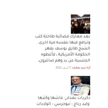
بعد معارك قضائية طاحنة كتب
وترافع فيها بنفسه مرة اخرى..
الشيخ طارق يوسف يقهر
الحكومة الأمريكية ، فأعطوه
الجنسية عن يد وهم صاغرون،
آراء حرة
,
مختارات
7 أبريل، 2023
دكريات بغداد ٍ: عاشها وكتبها
:وليد رباح – نيوجرسي – الولايات