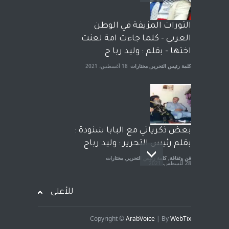
الشيخ طارق يوسف يقهر
الحكومة الأمريكية ، فأعطوه
الثورات المزيفة في الوطن
الجنسية عن يد وهم صاغرون،
العربي - كلما جاءت امة لعنت
آراء حرة
,
مختارات
7 أبريل، 2023
اختها - بقلم : وليد ربا ح
كلمة رئيس التحرير
,
مختارات
18 أغسطس، 2021
بعض ذكرياتي مع البابا شنودة :
بقلم رئيس التحرير : وليد رباح
فن وثقافة
,
كلمة رئيس التحرير
,
مختارات
28 أغسطس، 2021
للأعلى
Copyright ©
ArabVoice
| By
WebTix
افتتاحية صوت العروبة : شهادة