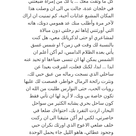
كل ما وثقت معك … يا لك من إمرأة ضيعتني
في خلجان عدة، جالت بي الى ان وصلت هذا
المكان المشبع عذابات أحبة، كم تمنيت ان اراك
لآخر مرة وأطلب منك عد همومي دونك، هاته
التي أورثتني إياها ثم رحلتي دون مبالاة
لمشاعري او حتى لذكرياتك معي، هل كنت
بالنسبة لك وقت في زمن؟ او شمس غسق
يأتي بعده الظلام الدامس، لم أكن أعلم ان
الشمس يمكن لها ان تنسى ضياءها او تحيد عنه
ابدا … ابدا، لكنك فعلت، اشرقت بعيدا عن
ساحلي الذي نسجت رماله من عبق حبي لك،
ونثرت رائحة الرمال خواطر، قصصت لك عليها
رويات الحب، حتى النوارس طلبت من الله ان
تكون خاصة بي وبك، لا أريد لها ان تأتي فقط
كون ساحل بحري يشابه الكثير من سواحل
البحار، اردت التفرد بك، احتواءك ضلعا في
خاصرتي، لكني لم أكن متيقنا الى ان ركنت
خلف ضلعي الاعوج الذي اورثك نكران حبي
وجحود عطائي، هاهو الليل جاء يحمل الوحدة