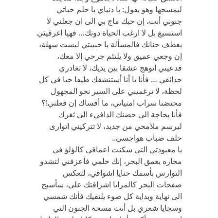
ليمسحها وهو يقول: يا دنياي يا حلم حياتي
جنوني أنت، إن حبك ماج بي الى ان جعلني لا
استسيغ بل لا ارغب الحياة دونك… فهيا اغرقيني
بعطف حنانك فالمسألة يا حبيبتي ليست سهلة،
إن وجعي عميق ولا يلتئم جرحي إلا معك،
فدعيني اتوهج عشقا بين يديك، لا تغادري
حدائقي … فأنا يا أنا أستنشقك طيفا حيا في كل
لحظة، لا ترغميني على السير نحو المجهول
محتضنا سراب امنياتي، ما أقساك إن فعلتي!؟
فأنا بحاجة الى حضنك الدافيء الى ثغرك
ليرسم ملامحي من جديد، لا تتركيني اتوارى
خلف ضباب هواجسي..
يا معبودتي التي سكنت اعماقي كالؤلؤ في
محاره بعمق البحر، إنك حلمي فأعزفني لتشدو
النوارس بأسمك حنايا اشواقي، لتعكس
صفحات البحر كالمرايا اشراقتك علي، سأسبح
الى نهاية وبداية كل ضوء يلتقيك فأنك شمسي
وسجايا شعري بل أنت مسحة الجنون التي