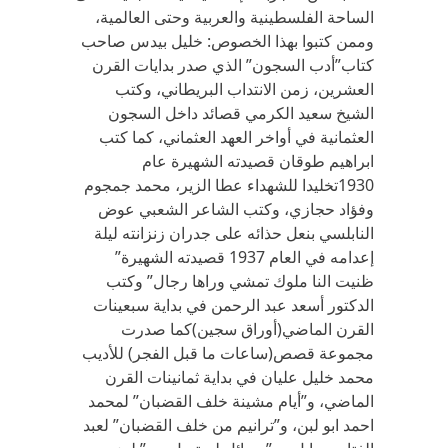
الساحة الفلسطينية والعربية وحتى العالمية،
وممن كتبوا بهذا الخصوص: خليل بيدس صاحب
كتاب”أدب السجون” الذي صدر بدايات القرن
العشرين، زمن الانتداب البريطاني، وكتب
الشيخ سعيد الكرمي قصائد داخل السجون
العثمانية في أواخر العهد العثماني، كما كتب
ابراهيم طوقان قصيدته الشهيرة عام
1930تخليدا للشهداء عطا الزير، محمد جمجوم
وفؤاد حجازي، وكتب الشاعر الشعبي عوض
النابلسي بنعل حذائه على جدران زنزانته ليلة
إعدامه في العام 1937 قصيدته الشهيرة”
ظنيت النا ملوك تمشي وراها رجال” وكتب
الدكتور أسعد عبد الرحمن في بداية سبعينات
القرن الماضي(أوراق سجين)كما صدرت
مجموعة قصص(ساعات ما قبل الفجر) للأديب
محمد خليل عليان في بداية ثمانينات القرن
الماضي، و”أيام مشينة خلف القضبان” لمحمد
احمد ابو لبن، و”ترانيم من خلف القضبان” لعبد