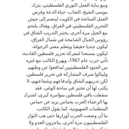
ومع بداية العمل الثوري الفلسطيني، يترك
موسى الشيخ، الشاب، حياة الدعة وفرص
العمل السانحة في الكويت لينضم إلى جيش
التحرير الفلسطيني في العراق. وهناك يلتحم
مع الجبل مرة أخرى، يختبر التدريب الشاق في
رؤوس الجبال الشامخة في شمال العراق،
ليكون جنديا حقيقيا ويتعلم معنى الرجولة،
ليكون مستعدا لمعركة تحرير فلسطين القادمة.
تأتي حرب عام 1967، ويهرع الكاتب مع غيره
من الجنود الفلسطينيين ليدافعوا عن وطنهم
ولينالوا شرف المشاركة في تحرير فلسطين.
لكن تدريبهم الشاق واندفاعهم وشجاعتهم، لا
يكتب لها أن تختبر في ساحة الوغى، فقد
سقطت باقي فلسطين بمؤامرة كبرى، اشترك
بها الزعماء العرب بحماس يزيد عن حماس
المنظمات الصهيونية، كما يقول الكاتب.
ما أن وضعت الحرب أوزارها حتى هب الثوار
الفلسطينيون مرة أخرى، يناجزون العدو ولا