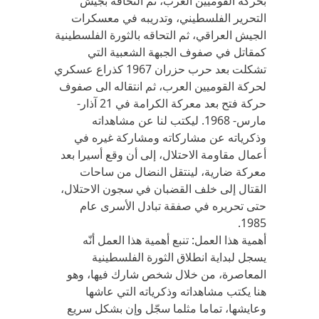
بحركة القوميين العرب، ثم التحاقه بجيش
التحرير الفلسطيني، وتدريبه في معسكرات
الجيش العراقي، ثم التحاقه بالثورة الفلسطينية
كمقاتل في صفوف الجبهة الشعبية التي
تشكلت بعد حرب حزران 1967 كذراع عسكري
لحركة القوميين العرب، ثم انتقاله الى صفوف
حركة فتح بعد معركة الكرامة في 21 آذار-
مارس- 1968. ليكتب لنا عن مشاهداته
وذكرياته عن مشاركاته ومشاركة غيره في
أعمال مقاومة الاحتلال، إلى أن وقع أسيرا بعد
معركة ضارية، لينتقل النضال من ساحات
القتال إلى خلف القضبان في سجون الاحتلال،
حتى تحريره في صفقة تبادل الأسرى عام
1985.
أهمية هذا العمل: تنبع أهمية هذا العمل أنّه
يسجل لبداية انطلاق الثورة الفلسطينية
المعاصرة، من خلال شخص شارك فيها، وهو
هنا يكتب مشاهداته وذكرياته التي عاشها
وعايشها، تماما مثلما سجّل وإن بشكل سريع