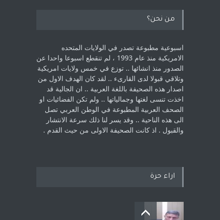
من نحن؟
اسبوعية مطبوعة تصدر في الولايات المتحده
الامريكية منذ عام 1993 ، لم ‏تنقطع اسبوعا واحدا عن
الصدور منذ انشائها .. توزع في خمس ولايات امريكية
‏وتلاقي قبولا لدى القارىء ..‏ لقد كان الهدف الاول من
اصدار هذه الصحيفة باللغة العربية .. ان الجالية قد
اخذت ‏تنسى لغتها وجمالياتها .. ولم تكن الفضائيات او
الصحف العربية المطبوعة في الوطن ‏العربي تصل
الى هذه الناحية .. وقد يسر لنا ذلك سرعة الانتشار
والقبول . اذ كانت ‏الصحيفة الاولى من حيث القدم . ‏
اراء حرة