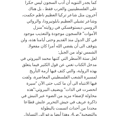
كما يجدر التنويه أن أدب السجون ليس حكرا
على الفلسطينيين والعرب فقط ، بل هناك
آخرون مثل شاعر تركيا العظيم ناظم حكمت،
وشاعر تشيلي العظيم بابلونيرودا، والروائي
الروسي ديستوفسكي في روايته”منزل
الأموات” فالسجون موجودة والتعذيب موجود
في كل الدول منذ القديم وحتى أيامنا هذه، ولن
يتوقف الى أن يقضي الله أمرا كان مفعولا.
الشمس تولد من الجبل:
لعل ستة الأسطر التي كتبها محمد البيروتي في
مدخل الكتاب تغني عن قول الكثير فيما يتعلق
بهذه الرواية، والتي كثف فيها أزمة التأريخ
لمسيرة الشعب الفلسطيني المعاصرة، ولفت
فيها الانتباه الى أن ما كتب حتى الآن “سيرة
انحصرت في الذات” ويضيف البيروتي:”هذه
محاولة لإضفاء مزيد من الضوء عبر النبش في
ذاكرة عريف في جيش التحرير عايش قطاعا
محددا من أحداث اتسمت بالبطولة
والتضحية”.ص4. وهذا أيضا يدعو إلى التساؤل