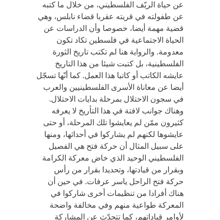
عن حياة الريّف الفلسطيني، من خلال ما كتبه
عن طفولته في قريته عقربا قضاء نابلس، وهي
قضية مهمة أيضا، خصوصا وأن الدراسات عن
الحياة الاجتماعية في فلسطين تكاد تكون
معدومة. والرواية هنا لم تكتب تاريخ الثورة
الفلسطينية، بل كتبت شيئا من هذا التاريخ
عايشه الكاتب أو كاتبا هذا العمل. كما أنّها تسجّل
أيضا عن معاناة الأسرى الفلسطينيين والعرب
في سجون الاحتلال بمرحلة بدايات الاحتلال.
وهناك جوانب لافتة في هذا التأريخ لا يعرفه
كثيرون ممّن لم يعايشوا تلك المرحلة، أو حتى
عايشوها لكنهم لم يشاركوا في أحداثها، ومنها
على سبيل المثال أن حركة فتح هي الفصيل
الفلسطيني الوحيد الذي خاض معركة الكرامة
وبقرار من قيادتها، وتحديدا بقرار من رأس
حركة فتح الراحل ياسر عرفات. في حين أن
هناك أفرادا من تنظيمات أخرى شاركوا في
المعركة طواعية منهم وفي مخالفة واضحة
لأوامر قياداتهم، كما تتحدّث عن المشاركة