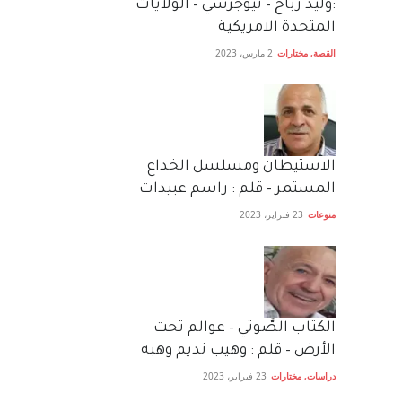
:وليد رباح – نيوجرسي – الولايات
المتحدة الامريكية
القصة
,
مختارات
2 مارس، 2023
الاستيطان ومسلسل الخداع
المستمر – قلم : راسم عبيدات
منوعات
23 فبراير، 2023
الكتاب الصَّوتي – عوالم تحت
الأرض – قلم : وهيب نديم وهبه
دراسات
,
مختارات
23 فبراير، 2023