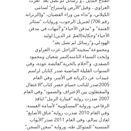
الفتاح حمايل ، و”رسائل لم تصل بعد” لعزت
الغزاوي ، وقبل”الأرض واستراح” لسامي
الكيلاني، و”نداء من وراء القضبان، “و(الزنزانة
رقم 706) لجبريل الرجوب، وروايات “ستائر
العتمة” و “مدفن الأحياء”و”أمهات في مدفن
الأحياء”وحكاية(العمّ عز الدين) لوليد
الهودلي،و”رسائل لم تصل بعد”
ومجموعة”سجينة”للراحل عزت الغزاوي
و(تحت السماء الثامنه)لنمر شعبان ومحمود
الصفدي، و”أحلام بالحرية”لعائشة عودة، وفي
السنوات القليلة الماضية صدر كتابان لراسم
عبيدات عن ذكرياته في الأسر، وفي العام
2005صدر للنائب حسام خضر كتاب”الاعتقال
والمعتقلون بين الإعتراف والصمود” وفي العام
2007 صدرت رواية “قيثارة الرمل” لنافذ
الرفاعي، ورواية”المسكوبية” لأسامة العيسة،
وفي العام 2010 صدرت رواية”عناق الأصابع”
لعادل سالم، وفي العام 2011 صدر”الأبواب
المنسية” للمتوكل طه، ورواية “سجن السجن”