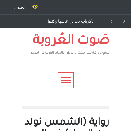
ٍ: عاشها وكتبها
الاستيطان ومسلسل الخداع
ح – نيوجرسي –
المستمر - قلم : راسم عبيدات
تحدة الامريكية
صَوت العُروبة
موقع وورقية تعنى بشئون الوطن والجاليه العربية في المهجر
رواية (الشمس تولد