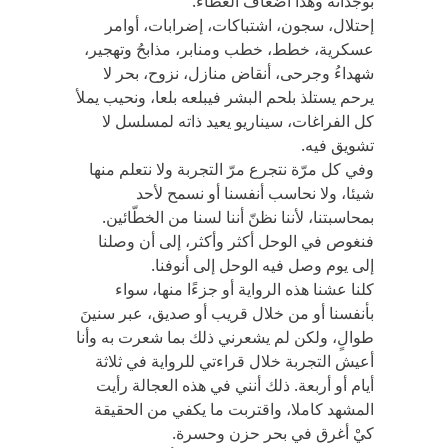
بوجدانه وهذا أضعاف العطاء.
إحتلال، سجون، اشتباكات، إضرابات، أوامر
عسكرية، خطط، خطب ومنابر، مذابحُ وتهجير،
شهداءُ وجرحى، أنقاض منازل، نزوح، بحر لا
يرحم يستلذ بلحم البشر فيبلعه بلعا، ونحيب يملأ
كل الفراغات، سيناريو يعيد ذاته لمسلسل لا
تشويق فيه.
وفي كل مرّة نتجرع مرّ التجربة ولا نتعلم منها
شيئا، ولا نحاسب أنفسنا أو نسمح لأحد
بمحاسبتنا، لأننا نظنّ أننا لسنا من الخطّائين.
فنغوص في الوحل أكثر وأكثر، إلى أن وصلنا
إلى يوم وصل فيه الوحل إلى أنوفنا.
كلنا عشنا هذه الرواية أو جزءًا منها، سواء
بأنفسنا أو من خلال قريب أو صديق، عبر سنينَ
طوالٍ، ولكن لم يشعرني ذلك بما شعرت به وأنا
أعيش التجربة خلال قراءتي للرواية في ثلاثة
أيام أو أربعة. ذلك أنني في هذه العجالة رأيت
المشهد كاملا، واقتربت ما يكفي من الحقيقة
كيْ أغرق في بحر حزن وحسرة.