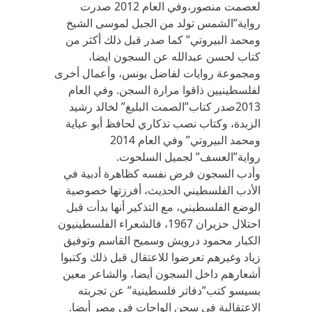
لعصمت منصور،وفي العام 2012 صدرت
رواية”الشمس تولد من الجبل لموسى الشيخ
ومحمد البيروتي” كما صدر قبل ذلك أكثر من
كتاب لحسن عبدالله عن السجون ايضا،
ومجموعة روايات لفاضل يونس، وأعمال أخرى
لفلسطينيين ذاقوا مرارة السجن. وفي العام
2013صدر كتاب”الصمت البليغ” لخالد رشيد
الزبدة، وكتاب نصب تذكاري لحافظ أبو عباية
ومحمد البيروتي” وفي العام 2014
رواية”العسف” لجميل السلحوت.
وأدب السجون فرض نفسه كظاهرة أدبية في
الأدب الفلسطيني الحديث، أفرزتها خصوصية
الوضع الفلسطيني، مع التذكير أنها بدأت قبل
احتلال حزيران 1967، فالشعراء الفلسطينيون
الكبار محمود درويش وسميح القاسم وتوفيق
زياد وغيرهم تعرضوا للاعتقال قبل ذلك وكتبوا
أشعارهم داخل السجون أيضا، والشاعر معين
بسيسو كتب”دفاتر فلسطينية” عن تجربته
الاعتقالية في سجن الواحات في مصر أيضا.