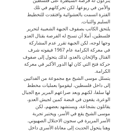
يتركون له فرصة السيطرة على فلسطين
والأمن في ربوعها. لكن تحركاتهم في تلك
الفترة اتسمت بالعشوائية وافتقدت للتخطيط
السليم والثبات.
يلتحق الكاتب بصفوف الجبهة الشعبية لتحرير
فلسطين، آملا أن تسنح له الفرصة بقتال العدو
وجها لوجه، لكن الجبهة تقرر عدم المشاركة
في معركة الكرامة عام 1967 فيفوته شرف
القتال والإثخان بالعدو، لذلك يتحول إلى صفوف
حركة فتح التي كان لها الدور الأكبر في معركة
الكرامة.
يتسلل موسى الشيخ مع مجموعة من الفدائيين
إلى داخل فلسطين، ليقوموا بعمليات مخطط
لها سلفا، لكنهم وبعد صراعهم المرير مع الجبال
الوعرة، يقعون في قبضة كمين لجيش العدو،
يقاتلون بشجاعة، ويستشهد بعضهم، لكن
موسى الشيخ يقع في الأسر، ويختبر تجربة
الأسر المريرة في سجون الاحتلال الصهيوني.
وهنا يتحول الحديث إلى معاناة الأسرى داخل