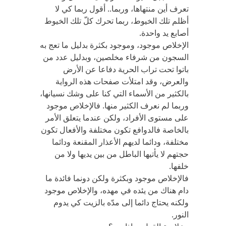
تعرف أين منتهاها، وربما.. أقول ربما كي لا
أظلم تلك الخيوط، ربما تحرك كلّ تلك الخيوط
أصابع يد واحدة.
الإخلاص موجود، وموجود بكثرة بدليل ما تعج به
السجون من شرفاء مخلصين، وبدليل عدد من
باتوا تحت تراب الحرية دفاعا عن الأرض
والعرض، وقد امتلأت صفحات هذه الرواية
بالكثير من الأسماء التي كنا على وشك نسيانها،
وربما لم نعرف الكثير منها. فالإخلاص موجود
على مستوى الأفراد، ولكن عندما يتعلق الأمر
بالخاصة فالدوافع تكون مختلفة والأفعال تكون
مختلفة، ودائما لديهم الأعذار المقنعة ودائما
حجتهم لا يأتيها الباطل من بين يديها ولا من
خلفها.
فالإخلاص موجود وبكثرة ولكن دونما فائدة ما
دام هناك من يئده في مهده، والإخلاص موجود
ولكنه يحتاج دائما إلى مدّه بالزيت كي يدوم
النور.