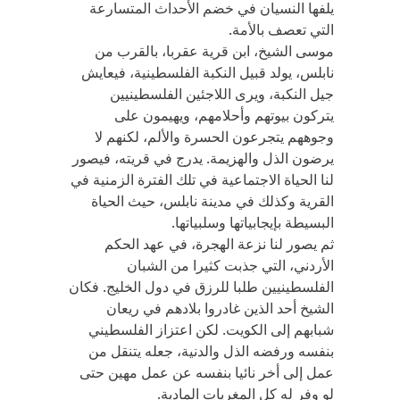
يلفها النسيان في خضم الأحداث المتسارعة
التي تعصف بالأمة.
موسى الشيخ، ابن قرية عقربا، بالقرب من
نابلس، يولد قبيل النكبة الفلسطينية، فيعايش
جيل النكبة، ويرى اللاجئين الفلسطينيين
يتركون بيوتهم وأحلامهم، ويهيمون على
وجوههم يتجرعون الحسرة والألم، لكنهم لا
يرضون الذل والهزيمة. يدرج في قريته، فيصور
لنا الحياة الاجتماعية في تلك الفترة الزمنية في
القرية وكذلك في مدينة نابلس، حيث الحياة
البسيطة بإيجابياتها وسلبياتها.
ثم يصور لنا نزعة الهجرة، في عهد الحكم
الأردني، التي جذبت كثيرا من الشبان
الفلسطينيين طلبا للرزق في دول الخليج. فكان
الشيخ أحد الذين غادروا بلادهم في ريعان
شبابهم إلى الكويت. لكن اعتزاز الفلسطيني
بنفسه ورفضه الذل والدنية، جعله يتنقل من
عمل إلى أخر نائيا بنفسه عن عمل مهين حتى
لو وفر له كل المغريات المادية.