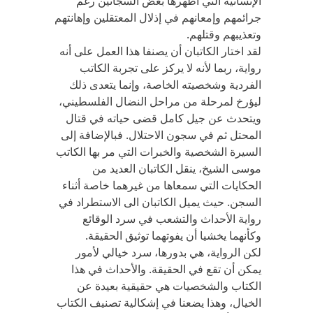
الإنسانية التي أظهرها بعض السجانين رغم
جرائمهم وإمعانهم في إذلال المعتقلين وإهانتهم
وتعذيبهم وقتلهم.
لقد اختار الكاتبان أن يصنفا هذا العمل على أنه
رواية، ربما لأنه لا يركز على تجربة الكاتب
الفردية وشخصيته الخاصة، وإنما يتعدى ذلك
ليؤرخ لمرحلة من مراحل النضال الفلسطيني،
ويتحدث عن جيل كامل قضى حياته في قتال
المحتل ثم في سجون الاحتلال. فبالإضافة إلى
السيرة الشخصية والخبرات التي مر بها الكاتب
موسى الشيخ، ينقل الكاتبان العديد من
الحكايات التي سمعاها من غيرهما خاصة أثناء
السجن. حيث يميل الكاتبان الى الاستطراد في
رواية الأحداث والتشعب في سرد الوقائع
وكأنهما يخشيا أن يفوتهما توثيق الحقيقة.
لكن الرواية، هي بدورها، سرد خيالي لأمور
يمكن أن تقع في الحقيقة. والأحداث في هذا
الكتاب والشخصيات هي حقيقية بعيدة عن
الخيال، وهذا يضعنا في إشكالية تصنيف الكتاب