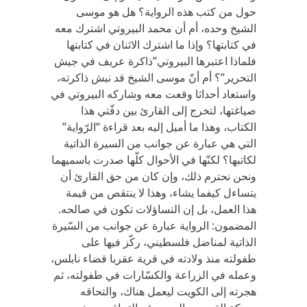
حول من كتب هذه الرواية؟ هل هو موسى
الشيخ وحده، أم أن محمد البيروتي اشترك معه
في كتابتها؟ وإذا ما اشترك الاثنان في كتابتها
فلماذا اعتبرها البيروتي”ذاكرة عريف في جيش
التحرير”؟ أم أنّ موسى الشيخ قد نبش ذاكرته،
واستعاد أحداثا وقعت معه وشاركه البيروتي في
صياغتها، لتخرج إلى القارئ بين دفّتي هذا
الكتاب، وهذا ما أميل إليه بعد قراءة “الرّواية”
التي هي عبارة عن جوانب من السيرة الذاتية
لكاتبها؟ لكنّها في الأحوال كلّها صدرت باسميهما
ونحن نحترم ذلك، وإن كان من حق القارئ أن
يتساءل كيفما يشاء، وهذا لا ينتقص من قيمة
هذا العمل، بل إن التساؤلات تكون في صالحه.
المضمون: الرواية عبارة عن جوانب من السّيرة
الذاتية لمناضل فلسطيني، ركّز فيها على
طفولته منذ ولادته في قرية عقربا قضاء نابلس،
وعمله في الزراعة والكسّارات في طفولته، ثم
هجرته إلى الكويت ليعمل هناك، والتحاقه