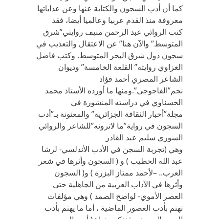
كما أن أدب السجون والكتابة عنها وعن عذاباتها
معروفة منذ القدم عربيا وعالميا أيضا، فقد
كتب الروائي عبد الرحمن منيف روايتي”شرق
المتوسط” والآن هنا” عن الاعتقال والتعذيب في
سجون دول شرق البحر المتوسط. وكتب فاضل
الغزاوي روايته” القلعة الخامسة” وديوان
الشاعر المصري أحمد فؤاد
نجم”الفاجوجي”.ومنها ما أورده الأستاذ محمد
الحسناوي في دراسته المنشورة في
مجلة”أخبار الثقافة الجزائرية” والمعنونة بـ”أدب
السجون في رواية”ما لاترونه”للشاعر والروائي
السوري سليم عبد القادر
وهي (تجربة السجن في الأدب الأندلسي- لرشا
عبد الله الخطيب ) و ( السجون وأثرها في شعر
العرب.. –لأحمد ممتاز البزرة ) و( السجون
وأثرها في الآداب العربية من الجاهلية حتى
العصر الأموي- لواضح الصمد ) وهي مؤلفات
تهتم بأدب العصور الماضية ، أما ما يهتم بأدب