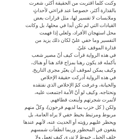
وكنت كلما اقتربت من الحقيقة أكثر، شعرت
بالقذارة أكثر، خصوصا عند قراءتي لأحداثٍ
وملابسات لا تفسير لها، مثل قرارات بعض
القيادات التي لم تكن أبدا في محلها، بل وكانت
محل استهجان الأفراد، ولعلي إذا فهمت
التفسير وما خفي عليّ لكان ذلك يزيد من
قذارة الموقف عليّ.
في هذه الرواية قرأت كيف أنّ مصير شعب
بأكمله قد يكون رهنا بمزاج قائد هنا أو هناك،
وكيف يمكن لموقف أن يغيّر مجرى التاريخ.
في هذه الرواية أدركت حقيقة الإخلاص
والخيانة، وعرفت كمّ الإخلاص الذي نفتقده
ونحتاجه. وكيف لو أنّ الأمة اجتمعت عليه،
لأثمرت شجرتهم وأينعت قطافهم.
ولكن ( كل حزب بما لديهم فرحون)، وكلّ منهم
مربوط ومرتبط بخيط خفي لا يراه العامة، بل
ويحظر عليهم رؤيته أو الحديث عنه، لأنهم عندها
يقعون في المحظور وربما انطفأت شمسهم
خلف الجبل. خيوط لا تدري كيف تعمل ولا