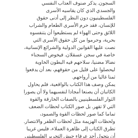
السجون. يذكر صنوف العذاب النفسي
والجسدي الذي كان يقاسيه الأسرى
الفلسطينيون دون النظر إلى أدنى حقوق
للإنسان، فقد حرم الأسرى الطعام والشراب
اللائق وحتى الهواء لم يستطيعوا أن يتنفسوه
بحرية، وحرموا من كل حقوق الأسرى التي
نصت عليها القوانين الدولية والشرائع الإنسانية،
خاصة في سجن عسقلان. فيخوض السجناء
نضالا مضنيا، سلاحهم فيه البطون الخاوية
ليحصلوا على قليل من حقوقهم، بعد أن يدفعوا
ثمنا غاليا من أرواحهم.
يمكن وصف هذا الكتاب بالواقعية، فلم يحاول
الكاتبان أن يصنعا أمجادا لنفسيهما ولا أن يصورا
الثوار الفلسطينيين بالصفات الخارقة والقوة
التي لا تقهر. بل صور الكتاب لحظات الضعف
تماما كما صور لحظات القوة والصمود،
ولحظات الهزيمة مثل لحظات الظفر والانتصار.
تطرق الكتاب إلى ظاهرة العملاء، فليس غريبا
أن يتحول أحد عرفاء جيش التحرير الفلسطيني