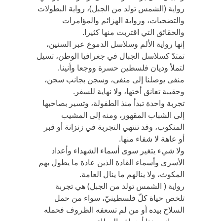
رواية (الشمس تولد من الجبل)، رواية البطولات
والتضحيات، ورواية الهزائم والمؤامرات
والحقائق التي اقتربت منها كثيرا.
إنها رواية الألم وسلاسل الدموع عبر السنين،
تمتدّ كسلاسل الجبال في جغرافيا الوطن، تسيل
لتملأ وديان فلسطين حسرة ووجعا وأنينا.
منفى يوصلنا إلى منفى، وسجن بجانب سجن،
وحقيبة تعانق أختها، ولا نهاية للسفر.
تجربة واحدة تبدأ منذ الطفولة، وتسير بصاحبها
إلى الشباب المقهور، ومنه إلى المشيب
المنكوب، وقد تنتهي التجربة في زنزانة أو قبر
أو عاهة لا شفاء منها.
ولا شيء يتغير سوى أسماء الشهداء وأعداد
الأسرى وأسماء القادة الذين عادة ما يطول بهم
المكوث، ولا ينالهم ما ينال العامة.
رواية ( الشمس تولد من الجبل) هي تجربة
تلخص حياة كلّ فلسطينيّ، سواء من حمل
السلاح بيده أو من لم تسعفه الظروف فحمله