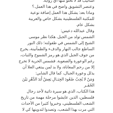
أساليب قد لا تخلو منها أيّ رواية.
وعنصر التشويق واضح في هذا العمل.؟
وماذا بعد: يشكل هذا العمل إضافة نوعية
للمكتبة الفلسطينية بشكل خاص والعربية
بشكل عام.
وقال عبدالله دعيس:
الشمس تولد من الجبل. هكذا نظر موسى
الشيخ إلى الشمس في طفولته؛ ذلك النور
الساطع جالب النهار والدفء والطمأنينة، يخرج
من جوف الجبل الذي هو رمز الشموخ والثبات،
رغم الوعورة والصعوبة. فشمس الحرية لا تخرج
إلا من رحم المعاناة، ولا بد لمن يبتغي العلا أن
يذلل وعورة الجبال، كما قال الشابي:
وَمَنْ لا يُحِبّ صُعُودَ الجِبَـالِ يَعِشْ أَبَدَ الدَّهْرِ بَيْنَ
الحُفَـر
هذا الكتاب، الذي هو سيرة ذاتية لأحد رجال
فلسطين، الذين عايشوا مرحلة مهمة من تاريخ
الشعب الفلسطيني، وخبروا كثيرا من الأحداث
التي مرت بهذا الشعب، وتصدوا لتدوينها كي لا