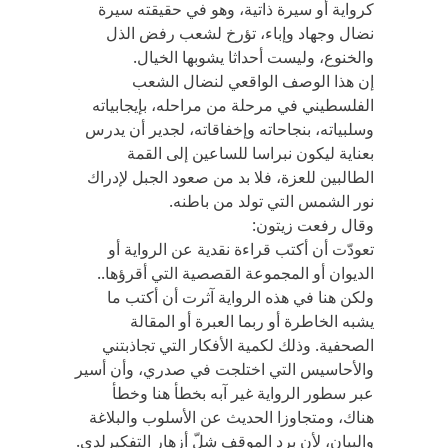
كرواية أو سيرة ذاتية، وهو في حقيقته سيرة
نضال وجهاد وإباء، تؤرخ لشعب رفض الذل
والخنوع، وليست أحداثا يشوبها الخيال.
إن هذا الوصف الواقعي لنضال الشعب
الفلسطيني في مرحلة من مراحله، بإيجابياته
وسلبياته، بنجاحاته وإخفاقاته، لجدير أن يدرس
بعناية ليكون نبراسا للساعين إلى القمة
الطالبين للعزة، فلا بد من صعود الجبل لإدراك
نور الشمس التي تولد من باطنه.
وقال رفعت زيتون:
تعودّت أن أكتب قراءة نقدية عن الرواية أو
الديوان أو المجموعة القصصية التي أقرؤها..
ولكن هنا في هذه الرواية آثرت أن أكتب ما
يشبه الخاطرة أو ربما العبرة أو المقالة
الصحفية. وذلك لكمية الأفكار التي تجاذبتني
والأحاسيس التي اختلجت في صدري، وأن أسير
عبر سطور الرواية غير آبه بخطأ هنا وخطأ
هناك، ومتجاوزا الحديث عن الأسلوب والبلاغة
والبيان، لأن برد الموقف شلّ أزهار التفكيرلدي.