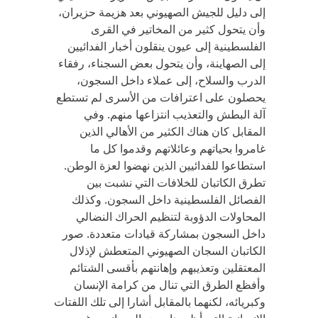
إلى دليل للجيش الصهيوني بعد هزيمة حزيران،
وأن يتحول كثير من المخاتير في القرى
الفلسطينية إلى عيون ينقلون أخبار الفدائيين
إلى الصهاينة، وأن يتحول بعض السجناء، رفقاء
الدرب والسلاح، إلى عملاء داخل السجون،
يحصلون على اعترافات من الأسرى لم تستطع
آلة البطش والتعذيب انتزاعها منهم. وفي
المقابل كان هناك الكثير من الأهالي الذين
غامروا بحياتهم وعائلاتهم وقدموا كل ما
استطاعوا للفدائيين الذين نهضوا لعزة الوطن.
تطرق الكاتبان للخلافات التي نشبت بين
الفصائل الفلسطينية داخل السجون. وكذلك
المحاولات الدؤوبة لتنظيم الحراك النضالي
داخل السجون بمشاركة قيادات متعددة. صور
الكاتبان السجان الصهيوني المتعطش لإذلال
المعتقلين وتعذيبهم وإهانتهم بأقسى الشتائم
وأفظع الطرق التي تنال من كرامة الإنسان
وكبريائه، لكنهما بالمقابل أشارا إلى تلك اللفتات