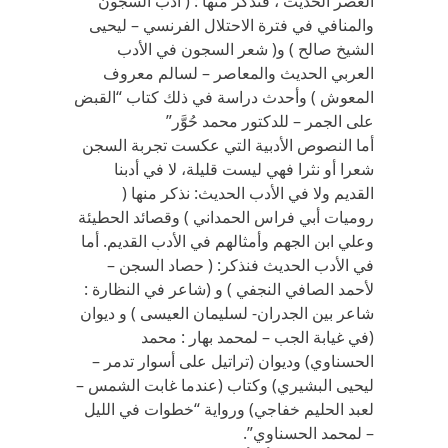
العصر الحديث ، فنذكر منها : ( أدب السجون
والمنافي في فترة الاحتلال الفرنسي – ليحيى
الشيخ صالح ) و( شعر السجون في الأدب
العربي الحديث والمعاصر – لسالم معروف
المعوش ) وأحدث دراسة في ذلك كتاب “القبض
على الجمر – للدكتور محمد حُوَّر”
أما النصوص الأدبية التي عكست تجربة السجن
شعرا أو نثرا فهي ليست قليلة، لا في أدبنا
القديم ولا في الأدب الحديث: نذكر منها (
روميات أبي فراس الحمداني ) وقصائد الحطيئة
وعلي ابن الجهم وأمثالهم في الأدب القديم. أما
في الأدب الحديث فنذكر: ( حصاد السجن –
لأحمد الصافي النجفي ) و (شاعر في النظارة :
شاعر بين الجدران- لسليمان العيسى ) و ديوان
(في غيابة الجب – لمحمد بهار : محمد
الحسناوي) وديوان (تراتيل على أسوار تدمر –
ليحيى البشيري) وكتاب (عندما غابت الشمس –
لعبد الحليم خفاجي) ورواية “خطوات في الليل
– لمحمد الحسناوي”.