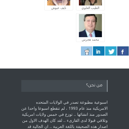
الطيب العلوي
نايف عبوش
محمد هجرس
من نحن؟
اسبوعية مطبوعة تصدر في الولايات المتحده
الامريكية منذ عام 1993 ، لم ‏تنقطع اسبوعا واحدا عن
الصدور منذ انشائها .. توزع في خمس ولايات امريكية
‏وتلاقي قبولا لدى القارىء ..‏ لقد كان الهدف الاول من
اصدار هذه الصحيفة باللغة العربية .. ان الجالية قد