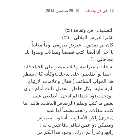
في
فن وثقافة
25 سبتمبر، 2014
التصنيف : فن وثقافة (:::)
بقلم : ادريس الهلالي – (:::)
كان لي صديق ..اعترض طريقي يوماً معاتباً :
يا أخي أنا أيضا اكتب قصصاً ومقالات ويبدوا انك
تتجاهلني ..؟.
تفاجأت باعتراضه وكيلا يسيطر على الحياء قات
: حبذا لو أطلعتني على نتاجك..(وكأنه كان ينتظر
هذا الجواب المباغت ) فقال وعلامات الارتياح
بادية عليه : بكل خاطر ..تفضل فأنت أمام داري
..ودخلت (ويا حبذا) لم ادخل ..أطلعني على
بعض ما كتب وبقلم (الرصاص)الباهت..هالني ما
كتب..مقالات رائعة..قصصاً لها شبه
(مغزى)ولكن الأسلوب ..أسلوب متمرس
ومتمكن ذو عمق ثقافي..فاعتذرت له :
رائع..وعذراً لم أدرك ..وجود هذا الكم من