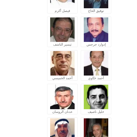
توفيق الحاج
فيصل أكرم
إدوارد جرجس
تيسير الناشف
أحمد ختّاوي
أحمد الخميسي
خليل ناصيف
عدنان الروسان