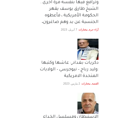
وترافع فيها بنفسه مرة اخرى..
الشيخ طارق يوسف يقهر
الحكومة الأمريكية ، فأعطوه
الجنسية عن يد وهم صاغرون،
آراء حرة
,
مختارات
7 أبريل، 2023
دكريات بغداد ٍ: عاشها وكتبها
:وليد رباح – نيوجرسي – الولايات
المتحدة الامريكية
القصة
,
مختارات
2 مارس، 2023
الاستيطان ومسلسل الخداع