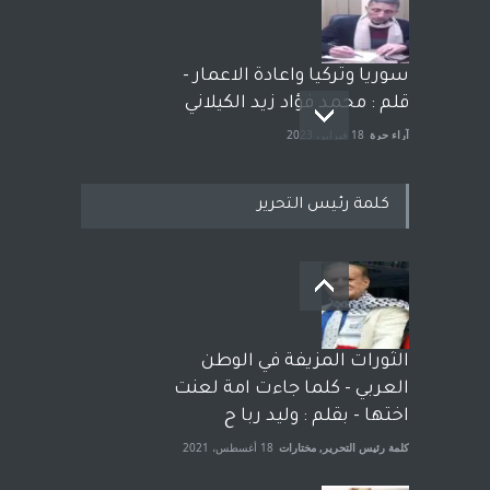
سوريا وتركيا واعادة الاعمار -
قلم : محمد فؤاد زيد الكيلاني
آراء حرة
18 فبراير، 2023
كلمة رئيس التحرير
بعد معارك قضائية طاحنة كتب
وترافع فيها بنفسه مرة اخرى..
الشيخ طارق يوسف يقهر
الحكومة الأمريكية ، فأعطوه
الثورات المزيفة في الوطن
الجنسية عن يد وهم صاغرون،
العربي - كلما جاءت امة لعنت
آراء حرة
,
مختارات
7 أبريل، 2023
اختها - بقلم : وليد ربا ح
كلمة رئيس التحرير
,
مختارات
18 أغسطس، 2021