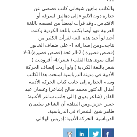
***
والكاتب ماهين شيخاني كاتب قصصي عن
جدارة دون الالتواء إلى دهاليز السرقة أو
الاقتباس ..وقد قرأت لبعضاً من قصصه باللغة
العربية فهو أيضا يكتب باللغة الكردية وكنت
أحبذ لو أجيد هذه اللغة لقرأت الكثير من
نتاجه..ومن إصداراته 1- على ضفاف الخابور
(قصص قصيرة ).2-الرائحة (قصص قصيرة).3-لا
أملك سوى هذا القلب ( شعر).4- أفروديت (
شعر باللغة الكردية ).ولو أردت إنصاف الحركة
الأدبية في مدينة الدرباسية لمنحت هذا الكاتب
وسام الجدارة إلى جانب كتاب الحركة الأدبية
أمثال الدكتور محمد صالح (شاعر) وغسان عبد
القادر (شاعر بدوي ) الى جانب شاعر الأغنية:
حسن عزيز..ومن البداهة أن الشاعر سليمان
طاهر شيخ الشعراء في الدرباسية.
الدرباسية- الحركة الأدبية: إدريس الهلالي