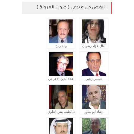
البعض من مبدعي ( صوت العروبة )
آمال عوّاد رضوان
وليد رباح
جيمس زغبي
علاء الدين الأعرجي
رشاد أبو شاور
د.الطيب بيتي العلوي