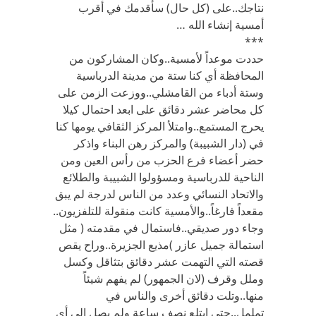
نتاجك..على (كل حال) سأقدمك في أقرب
أمسية إنشاء الله …
***
حددت موعداً لأمسية..وكان المشاركون من
المحافظة أي كنا ستة من مدينة الدرباسية
وستة أدباء من القامشلي..ووزعت الزمن على
كل محاضر عشر دقائق على ابعد احتمال كيلا
يحرج المستمع..وامتلأ المركز الثقافي يومها كنا
في (دار الشبيبة) والمركز رهن البناء واذكر
حضر أعضاء فرع الحزب من رأس العين ومن
الناحية للدرباسية ومسؤولوا الشبيبة والطلائع
والاتحاد النسائي وعدد من الناس لدرجة لم يبق
مقعداً فارغاً..والأمسية كانت منقولة للتلفزيون..
وجاء دور صديقي..فاستمال في مقدمته ( مثل
استمالة جميل عازر )مذيع الجزيرة..وراح يقص
قصته التي التهمت عشر دقائق بتثاقل وكسل
وملل وقرف (لان الجمهور) لم يفهم شيئاً
منها..وتلت دقائق أخرى والناس في
تململ..حتى ابتلع نصف ساعة ولم يصل إلى أي