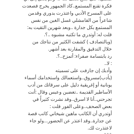
فكرة تقنع المستمع..كاد الجمهور يخرج فصعدت
على المسرح الأدبي واعتذرت بدوري وقدمن
شاعراً من القامشلي غسل الغبن من نفس
المستمع بكل جدارة ..وبعد شهرين التقيت به:
قلت له: أوتدري ما تكتبه مشبوه ..؟.
(وبالتصادف ) كشفت الكثير من نتاجك من
خلال التدقيق والمقارنة بعد أشهر.
رد بابتسامة صفراء: أتمزح..؟.
: لا..
وأدبك إن جازفت على تسميته
(بأدب)مسروق..واستعمالك واستخدامك أسماء
يونانية أو إغريقية دليل على سرقاتك من أدب
الأساطير القديمة ..تغضبن وعبس وقال :أنت
تجرحني..أنا لا اسرق..وقد نشرت كثيراً في
بعض الصحف..وعلى الفور قلت :
أوتدري أن الكاتب ماهين شيخاني كاتب قصة
عن جدارة..وقد اعتذر عن الحضور…ولو جاء
لاعتذرت لك.