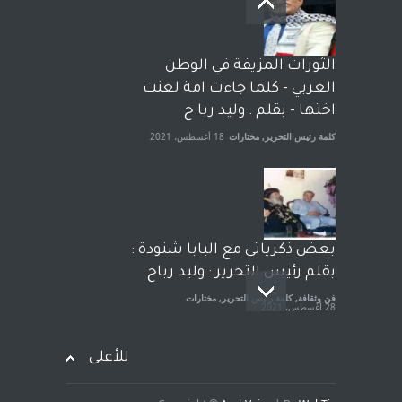
وترافع فيها بنفسه مرة اخرى..
الشيخ طارق يوسف يقهر
الحكومة الأمريكية ، فأعطوه
الثورات المزيفة في الوطن
الجنسية عن يد وهم صاغرون،
العربي - كلما جاءت امة لعنت
آراء حرة
,
مختارات
7 أبريل، 2023
اختها - بقلم : وليد ربا ح
كلمة رئيس التحرير
,
مختارات
18 أغسطس، 2021
بعض ذكرياتي مع البابا شنودة :
بقلم رئيس التحرير : وليد رباح
فن وثقافة
,
كلمة رئيس التحرير
,
مختارات
28 أغسطس، 2021
للأعلى