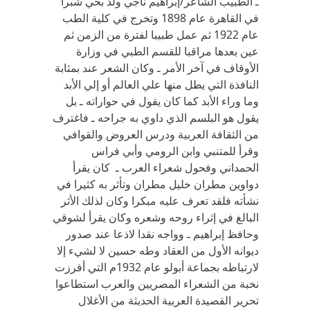
ـ الطبيب الشاعر/إبراهيم ناجي ولد بحي شبرا
في القاهرة عام 1898 وتخرج في كلية الطب
عام 1922 ثم عمل طبيبا لفترة من الزمن ثم
عين بعدها مراقبا للقسم الطبي في وزارة
الأوقاف في آخر الأمر ـ وكان الشعر عند بمثابة
النافذة التي يطل منها علي العالم أو إلي الأبد
وما وراء الأبد كما كان يقول في حواراته ـ بل
يقول هو البلسم الذي داوي به جراحه ـ فاغترف
من الثقافة العربية ودرس العروض والقوافي
وقرأ للمتنبي وابن الرومي وأبي فراس
الحمداني وفحول شعراء العرب ـ كان يقرأ
دواوين مطران خليل مطران وتأثر به كثيرا في
نشأته فلقد تعرف عليه مبكرا وكان لذلك الأثر
البالغ في إثراء روحه وشعره وكان يقرأ لشوقي
وحافظ إبراهيم ـ وواجه نقدا لاذعا عند صدور
ديوانه الأول من العقاد وطه حسين لا لشيء إلا
لارتباطه بجماعة أبولو عام 1932م التي أفرزت
نخبة من الشعراء المصريين والعرب استطاعوا
تحرير القصيدة العربية الحديثة من الأغلال