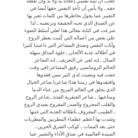
عجب أن تتيه نفسي إعجابا به ولا بد وأن تعطه
حقه ـ ولا بأس أن تأخذ النفس حقها أيضا في
التعبير عما يجول بخاطرها من كلمات تعبر بها
عن الصدق الذي تحبه الحقيقة وترتضيه ـ لذا
شرعت في كتابة مقالي هذا لعلي أسلط الضوء
علي بعض من أعماله التي كُتبت بعطر الروح
وأنات النفس وصدق المشاعر التي داعبتنا كثيرا
في أطلاله عذبة الألحان ـ حلوة المذاق سهلة
المنال ـ إنه لغي عن التعريف ـ إنه الشاعر
الحالم الرومانسي رقيق المشاعر (في وقت
جفت فيه ونضبت لدي كثير ممن فقدوها
وافتقدوها في زمننا هذا) شاعرنا شاعر الخيال
الذي يحلق في العالم المريح من عناء الدنيا
ومتاعبها. ـ شاعر العبقرية الفذة ـ شاعر الروح
والقلب المجروح والصدر المقروح بصدي الروح
ـ الطبيب المعروف بأطلاله العذبة التي غنتها
وشدت بها أعظم عظماء المطربين والمطربات
حتى بعد الممات ـ كوكب الشرق الحزين ـ
السيدة العالمية في صدق الأداء والتعبير عما