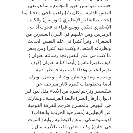
حساب فهو ليس تعبير المجتمع وإنما هو تعبير
النفس الذاتية ـ وكان د/ إبراهيم ناجي معجبا أيما
إعجاب بالشاعر الإنجليزي ( لورانس) والكاتب
الإنجليزي ديكنزـ ووسع قراءاته فحوت آداب
الرمزيين ومن خلفهم في القرن العشرين من
الشعراء ـ وقرأ كثيرا في علم النفس الحديث
ونظرياته المتعددة وكتب فيه كثيرا ومن بعض
ما كتب في علم النفس نجد رسالته بعنوان (
كيف نفهم الناس) وأيضا كتابه بعنوان (كيف
نفهم الحياة) وهذا الكتاب به خواطر أدبية
ونفسية ونقد وحضارة وشباب وعقل ـ وترك
أيضا مخطوطات كثيرة لأثار مترجمة عن
شكسبير وترجم لغيرة من الأدباء مثل لبود لير
(ديوان أزهار الشر) باللغة الفرنسية ـ وشارك
في النهوض بالمسرح فترجم للفرقة القومية
عن الإنجليزية (مسرحية الجريمة والعقاب)
لديستوفسكي ـ وعن الإيطالية رواية ( الموت
في أجازة) وكتب بعض الكتب الأدبية مثل (