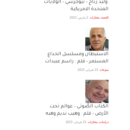
:وليد رباح – نيوجرسي – الولايات
المتحدة الامريكية
القصة
,
مختارات
2 مارس، 2023
الاستيطان ومسلسل الخداع
المستمر – قلم : راسم عبيدات
منوعات
23 فبراير، 2023
الكتاب الصَّوتي – عوالم تحت
الأرض – قلم : وهيب نديم وهبه
دراسات
,
مختارات
23 فبراير، 2023