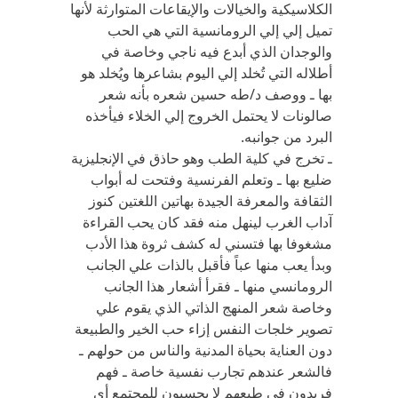
الكلاسيكية والخيالات والإيقاعات المتوارثة لأنها
تميل إلي إلي الرومانسية التي هي الحب
والوجدان الذي أبدع فيه ناجي وخاصة في
أطلاله التي تُخلد إلي اليوم بشاعرها ويُخلد هو
بها ـ ووصف د/طه حسين شعره بأنه شعر
صالونات لا يحتمل الخروج إلي الخلاء فيأخذه
البرد من جوانبه.
ـ تخرج في كلية الطب وهو حاذق في الإنجليزية
ضليع بها ـ وتعلم الفرنسية وفتحت له أبواب
الثقافة والمعرفة الجيدة بهاتين اللغتين كنوز
آداب الغرب لينهل منه فقد كان يحب القراءة
مشغوفا بها فتسني له كشف ثروة هذا الأدب
وبدأ يعب منها عباً فأقبل بالذات علي الجانب
الرومانسي منها ـ فقرأ أشعار هذا الجانب
وخاصة شعر المنهج الذاتي الذي يقوم علي
تصوير خلجات النفس إزاء حب الخير والطبيعة
دون العناية بحياة المدنية والناس من حولهم ـ
فالشعر عندهم تجارب نفسية خاصة ـ فهم
فريدون في طبعهم لا يحسبون للمجتمع أي