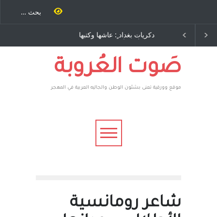
د ٍ: عاشها وكتبها
الاستيطان ومسلسل الخداع
باح – نيوجرسي –
المستمر - قلم : راسم عبيدات
لمتحدة الامريكية
صَوت العُروبة
موقع وورقية تعنى بشئون الوطن والجاليه العربية في المهجر
شاعر رومانسية