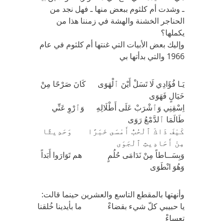
ـ وشدت أم كلثوم ببعض منها ـ فهل نجد من
الحناجر الخشنة والهشة في زمننا هذا من
يكملها؟
وإليك بعض الأبيات التي غنتها أم كلثوم في عام
1966 والتي بدأتها بي
يَـا فُؤَادِي لَا تَسَلْ أَيْنَ ٱلْهَوَى كَانَ صَرْحًا مِنْ
خَيَالٍ فَهَوَى
اِسْقِنِي وَٱشْرَبْ عَلَى أَطْلَالِهِ وَٱرْوِ عَنِّي
طَالَمَا ٱلدَّمْعُ رَوَى
كَيْفَ ذَاكَ ٱلْحُبُّ أَمْسَى خَبَرًا وَحَدِيثًا
مِنْ أَحَادِيثِ ٱلْجَوَى
وَبِسَــاطاً مِنْ نَدَامَى حُلُمٍ هم تَوَارَوا أَبَداً
وَهُوَ انْطَوَى
وأنهتها بالمقطع التاسع والعشرين حينما قالت:
يا حبيبي كلّ شيء بقضاءْ ما بأيدينا خُلقنا
تعساءْ