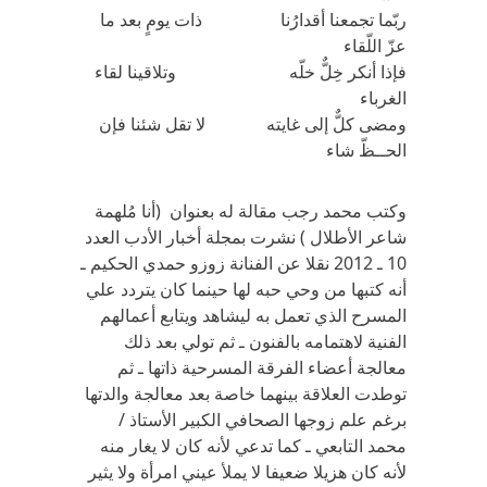
ربّما تجمعنا أقدارُنا ذات يومٍ بعد ما
عزّ اللّقاء
فإذا أنكر خِلٌّ خلّه وتلاقينا لقاء
الغرباء
ومضى كلٌّ إلى غايته لا تقل شئنا فإن
الحــظّ شاء
وكتب محمد رجب مقالة له بعنوان (أنا مُلهمة
شاعر الأطلال ) نشرت بمجلة أخبار الأدب العدد
10 ـ 2012 نقلا عن الفنانة زوزو حمدي الحكيم ـ
أنه كتبها من وحي حبه لها حينما كان يتردد علي
المسرح الذي تعمل به ليشاهد ويتابع أعمالهم
الفنية لاهتمامه بالفنون ـ ثم تولي بعد ذلك
معالجة أعضاء الفرقة المسرحية ذاتها ـ ثم
توطدت العلاقة بينهما خاصة بعد معالجة والدتها
برغم علم زوجها الصحافي الكبير الأستاذ /
محمد التابعي ـ كما تدعي لأنه كان لا يغار منه
لأنه كان هزيلا ضعيفا لا يملأ عيني امرأة ولا يثير