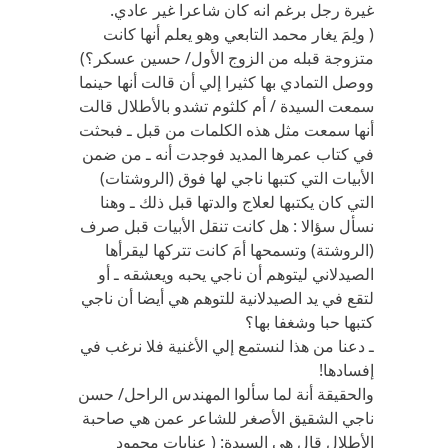
غيرة رجل برغم انه كان شاعرا غير عادي.
( ولِمَ يغار محمد التابعي وهو يعلم أنها كانت
متزوجة قبله من الزوج الأول/ حسين عسكر؟)
ووصل التمادي بها كثيرا إلي أن قالت أنها حينما
سمعت السيدة / أم كلثوم تشدو بالأطلال قالت
أنها سمعت مثل هذه الكلمات من قبل ـ فبحثت
في كتاب عمرها المديد فوجدت أنه ـ من ضمن
الأبيات التي كتبها ناجي لها فوق (الروشتات)
التي كان يكتبها لعلاج والدتها قبل ذلك ـ وهنا
نسأل سؤالا : هل كانت تنقل الأبيات قبل صرف
(الروشتة) وتسمحها أمَ كانت تتركها ليقرأها
الصيدلاني ليتوهم أن ناجي يحبه ويعشقه ـ أو
لتقع في يد الصيدلانية للتوهم هي أيضا أن ناجي
كتبها حبا وشغفا بها؟
ـ دعنا من هذا لنستمع إلي الأغنية فلا نرغب في
إفسادها!
والحقيقة أنة لما سألوا المهندس الراحل/ حسن
ناجي الشقيق الأصغر للشاعر عمن هي صاحبة
الأطلال قال هي السيدة: ( عنايات محمود