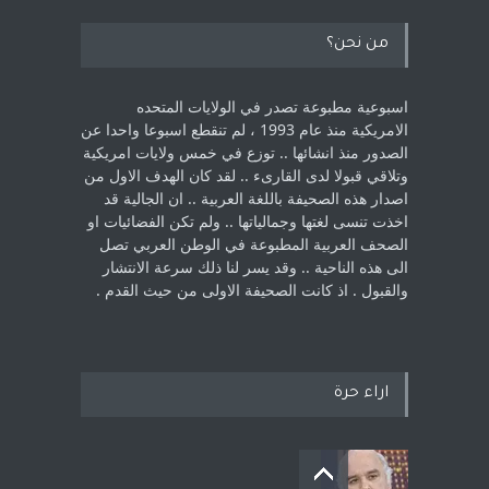
من نحن؟
اسبوعية مطبوعة تصدر في الولايات المتحده
الامريكية منذ عام 1993 ، لم ‏تنقطع اسبوعا واحدا عن
الصدور منذ انشائها .. توزع في خمس ولايات امريكية
‏وتلاقي قبولا لدى القارىء ..‏ لقد كان الهدف الاول من
اصدار هذه الصحيفة باللغة العربية .. ان الجالية قد
اخذت ‏تنسى لغتها وجمالياتها .. ولم تكن الفضائيات او
الصحف العربية المطبوعة في الوطن ‏العربي تصل
الى هذه الناحية .. وقد يسر لنا ذلك سرعة الانتشار
والقبول . اذ كانت ‏الصحيفة الاولى من حيث القدم . ‏
اراء حرة