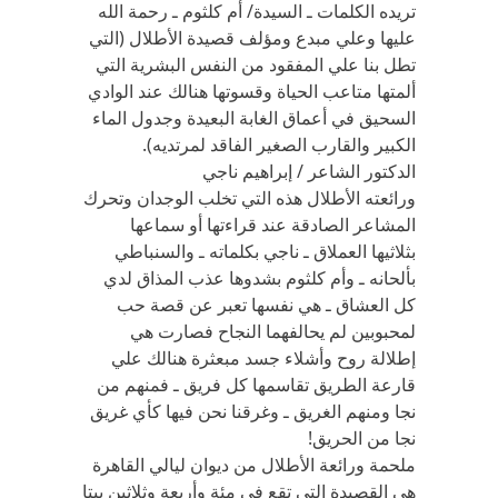
تريده الكلمات ـ السيدة/ أم كلثوم ـ رحمة الله
عليها وعلي مبدع ومؤلف قصيدة الأطلال (التي
تطل بنا علي المفقود من النفس البشرية التي
ألمتها متاعب الحياة وقسوتها هنالك عند الوادي
السحيق في أعماق الغابة البعيدة وجدول الماء
الكبير والقارب الصغير الفاقد لمرتديه).
الدكتور الشاعر / إبراهيم ناجي
ورائعته الأطلال هذه التي تخلب الوجدان وتحرك
المشاعر الصادقة عند قراءتها أو سماعها
بثلاثيها العملاق ـ ناجي بكلماته ـ والسنباطي
بألحانه ـ وأم كلثوم بشدوها عذب المذاق لدي
كل العشاق ـ هي نفسها تعبر عن قصة حب
لمحبوبين لم يحالفهما النجاح فصارت هي
إطلالة روح وأشلاء جسد مبعثرة هنالك علي
قارعة الطريق تقاسمها كل فريق ـ فمنهم من
نجا ومنهم الغريق ـ وغرقنا نحن فيها كأي غريق
نجا من الحريق!
ملحمة ورائعة الأطلال من ديوان ليالي القاهرة
هي القصيدة التي تقع في مئة وأربعة وثلاثين بيتا