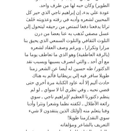
الطوير) وكان حبه لها من طرف واحد.
عودة علي بدءـ إن إبراهيم ناجي الذي حير كل
المحبين لشعره وأدبه في رقته وعذوبته خَلفَ
تراثا يدفعنا دفعا لنمتص من رحيقه ليتحول إلي
عسل مصفي نُذهب به عنا بعضا من درن
التلوث الثقافي والتلوث السمعي الذي يحيق بنا
مرارا وتكرارا ـ وبرغم وصف العقاد لشعره
(بالرقة العاطفية) وهو الذي ما تعاطف يوما ما
مع أي أحد ـ والتي انصرف بسببها وبسبب نقد
الدكتور/ طه حسين له أيضا عن الشعر زمنا
طويلا سافر فيه إلي بريطانيا فألم به هناك
حادث أليم إلا أنه عاود الكتابة مرة أخري حتى
قضي نحبه ـ وفي نظري أنا لا سواي ـ لو لم
ينظم دكتورنا العظيم /إبراهيم ناجي ـ سوي
رائعة الأطلال ـ لكفته نظما وشعرا ونثرا وأدبا
وفنا يتعلم منه (أؤلئك الذين ينتقدون لا شيء
سوي النقد)زمنا طويلا!
التعريف بالشاعر ومؤلفاته