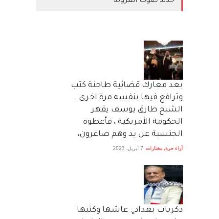
جديد صوت العروبة
بعد معارك قضائية طاحنة كتب
وترافع فيها بنفسه مرة اخرى..
الشيخ طارق يوسف يقهر
الحكومة الأمريكية ، فأعطوه
الجنسية عن يد وهم صاغرون،
آراء حرة
,
مختارات
7 أبريل، 2023
دكريات بغداد ٍ: عاشها وكتبها