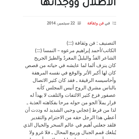
الأطلال ووجدانها
في
فن وثقافة
22 سبتمبر، 2014
التصنيف : فن وثقافة (:::)
الكاتب/أحمد إبراهيم مرعوه – النمسا (:::)
الشاعر الفذُ والبلبلُ المغردُ والطيرُ الجريح
كان ينزف ألما لما عايشه في حياته من قصص
كان لها أكبر الأثر والوقع في نفسه المرهفة
وأحاسيسه الرقيقة ـ فقد كان كثير الاتصال
بالناس مشرق الروح أنيس المجلس كأنه
عصفور فزع كثير الالتفات والتلفت لا يهدأ له
قرار يملأ الجو من حوله مرحا بفكاهته العذبة ـ
لذا من فرط إعجابي وحبي الشديد له وددت أن
أعطي هذا الرجل حقه من الاحترام والتقدير
فلقد جعلني أهيم في عالم السحر والخيال الذي
يُبلغك قمم الجبال وربيع المحال ـ فلا غرو ولا