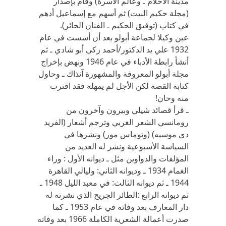
مدينة الأحلام ـ وعالم الأسرة) وقام بإصدار
(مجلة حكيم البيت) ثم أسهم مع إسماعيل أدهم
في كتاب (توفيق الحكيم ـ الفنان الحائر).
عين وكيلا لجماعة أبولو بعد أن أسست في عام
1932 علي يد الدكتور/أحمد زكي أبو شادي ـ ثم
أنشأ رابطة الأدباء في عام 1946 ونهض بإخراج
مجلة أبولو المعروفة والمشهورة آنذاك ـ وحاول
كتابة القصة لكن الأجل لم يمهله فقد اقترب
منه وحان!
ـ قرأ قصائد شيلي وبيرون وآخرون من
رومانسي الشعر الغربي وترجم أشعار (الفريد
دي موسيه) (وتوماس مور) ونشرها في
السياسة الأسبوعية ونشر له العديد من
المؤلفات والدواوين مثل ـ ديوانه الأول : وراء
الغمام 1934 ـ وديوانه الثاني: وليالي القاهرة
1944 ـ ثم ديوانه الثالث: في معبد الليل 1948 ـ
ثم ديوانه الرابع :الطائر الجريح الذي نشرته له
دار المعارف بعد وفاته في عام 1953 ـ كما
صدرت أعمالة الشعرية الكاملة 1966 بعد وفاته