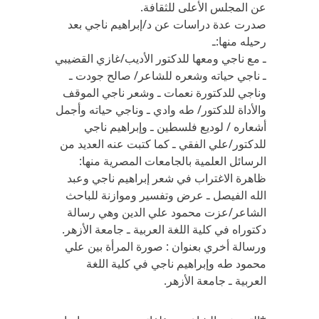
عن المجلس الأعلى للثقافة.
صدرت عدة دراسات عن د/إبراهيم ناجي بعد
رحيله منها:ـ
ـ مع ناجي ومعها للدكتور الأديب/غازي القضيبي
ـ ناجي حياته وشعره للشاعر/ صالح جودت ـ
وناجي للدكتورة نعمات ـ وشعر ناجي الموقف
والأداة للدكتور/ طه وادي ـ وناجي حياته وأجمل
أشعاره / لوديع فلسطين ـ وإبراهيم ناجي
للدكتور/علي الفقي ـ كما كتبت عنه العديد من
الرسائل العلمية بالجامعات المصرية منها:
ظاهرة الاغتراب في شعر إبراهيم ناجي وعبد
الله الفيصل ـ عرض وتفسير وموازنة للباحث
الشاعر/عزت محمود علي الدين وهي رسالة
دكتوراه في كلية اللغة العربية ـ جامعة الأزهر.
ورسالة أخري بعنوان : صورة المرأة بين علي
محمود طه وإبراهيم ناجي في كلية اللغة
العربية ـ جامعة الأزهر.