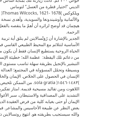
حوالي ٢٠٠ كم. كانت زيارته تلك بمثابة أ
الديني “اختيار قطرة من العسل” لتوماس
ويل
والألمانية وأوشيندونغا والسويدية، وأهدى نسخة 
هيچمان قد أوضح لزائره أن أهمّ ما ينقصه بال
الرحمة.
الجدير بالإشارة أن رُوَتْسالاينن لم يتلق أية تربية
الأساسية لتتلائم مع المحيط الطبيعي القاسي في
الحياة الروحية يستطيع الإنسان فقط أن يكون متس
من دعائم تلك اليقظة: عظمة الله؛ خطيئة الإنسان
التبشير بالإنجيل بطريقة سهلة تناسب مستوى ال
وبسيطة وتحمّل المسؤولة في المجتمع؛ العدالة 
الإنسان في الحصول على الخلاص. الإيمان والخ
)١٤٨٣-١٥٤٦( sola gratia. 
اللاهوت ومن تقاليد مسيحية قديمة. امتاز تفكير
التشديد على المصداقية والاستبطان، سبر الأغو
الإيمان أو حتى بغيابه كلية من فرض العقيدة الدين
بغض النظر عن طبيعة الأحاسيس والمشاعر. في خ
والله سيستجيب بطريقته هو. انتهج روتسالاينن ذلك