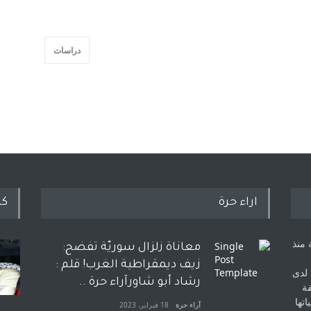
دراسات
اراء حرة
كل
 منذ
معاناة زلزال سوريّة تفضح:
زيف ديمقراطية الغرب! قلم :
 لدى
رشاد أبو شاورآراء حرة ..
فة
اتها
آراء حرة
18 فبراير، 2023