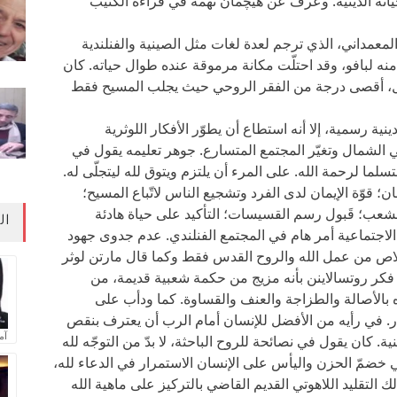
ساس حياته الدينية. وعرف عن هيچمان نهمه في قراءة الكتيّب
كوكس )Thomas Wilcocks, 1621- 1678( المعمداني، الذي ترجم لعدة لغات مثل الصينية والفنلندية
منه لبافو، وقد احتلّت مكانة مرموقة عنده طوال حياته. كان
فعل، أقصى درجة من الفقر الروحي حيث يجلب المسيح فقط
 دينية رسمية، إلا أنه استطاع أن يطوّر الأفكار اللوثرية
 الشمال وتغيّر المجتمع المتسارع. جوهر تعليمه يقول في
لما لرحمة الله. على المرء أن يلتزم ويتوق لله ليتجلّى له.
؛ قوّة الإيمان لدى الفرد وتشجيع الناس لاتّباع المسيح؛
شعب؛ قَبول رسم القسيسات؛ التأكيد على حياة هادئة
ال
الاجتماعية أمر هام في المجتمع الفنلندي. عدم جدوى جهود
لاص من عمل الله والروح القدس فقط وكما قال مارتن لوثر
من الممكن تلخيص فكر روتسالاينن بأنه مزيج من حكمة شعبية قديمة، من
ه بالأصالة والطزاجة والعنف والقساوة. كما ودأب على
ار. في رأيه من الأفضل للإنسان أمام الرب أن يعترف بنقص
آم
ية. كان يقول في نصائحة للروح الباحثة، لا بدّ من التوجّه لله
ضمّ الحزن واليأس على الإنسان الاستمرار في الدعاء لله،
 التقليد اللاهوتي القديم القاضي بالتركيز على ماهية الله