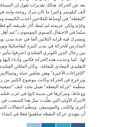
بعد عن الحركة. هنالك تقديرات تقول إن المسافة 
ألف كيلومنر وكثيرا ما كان يترك زوجته وابنه في
وغرّم ولكن عزيمته لم تثبط. آثار طريقته الوعظ
ويشترك فيه قرابة الثلاثين ألفا في عدة مدن. و
لها. كما وجذبت هذه الحركة فنّانين وأدباء إليه
وترعرع في الحركة وكانت موضوع الكثير من رو
منظّمة “حركة اليقظة” تعمل تحت كنف “جمعية
الامرأة الأولى التي تقلّدت مثل هذا المنصب في ف
أخرى والكتب والموسيقى وتنظّم احتفالات التثبي
أن مؤيدي حركة اليقظة ساهموا فعلا في إنشاء جم