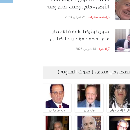
الكتاب الصَّوتي – عوالم تحت
الأرض – قلم : وهيب نديم وهبه
دراسات
,
مختارات
23 فبراير، 2023
سوريا وتركيا واعادة الاعمار –
قلم : محمد فؤاد زيد الكيلاني
آراء حرة
18 فبراير، 2023
بعض من مبدعي ( صوت العروبة )
ال عوّاد رضوان
وليد رباح
جيمس زغبي