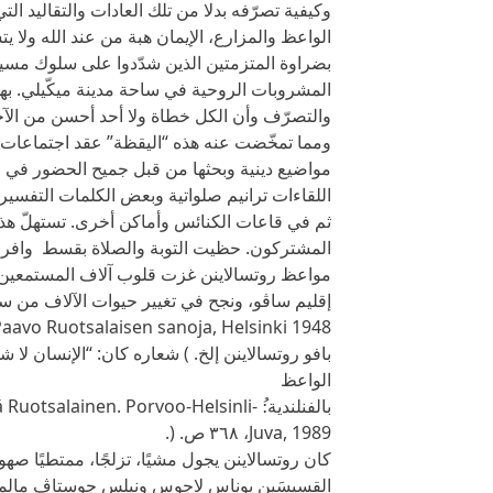
وكيفية تصرّفه بدلا من تلك العادات والتقاليد الت
الواعظ والمزارع، الإيمان هبة من عند الله ولا ي
بضراوة المتزمتين الذين شدّدوا على سلوك مس
المشروبات الروحية في ساحة مدينة ميكّيلي. بهذا 
والتصرّف وأن الكل خطاة ولا أحد أحسن من الآخ
ومما تمخّضت عنه هذه “اليقظة” عقد اجتماعات
مواضيع دينية وبحثها من قبل جميح الحضور في جو
اللقاءات ترانيم صلواتية وبعض الكلمات التفسيري
ثم في قاعات الكنائس وأماكن أخرى. تستهلّ هذه 
المشتركون. حظيت التوبة والصلاة بقسط وافر م
مواعظ روتسالاينن غزت قلوب آلاف المستمعين لأ
بافو روتسالاينن إلخ. ) شعاره كان: “الإنسان لا
الواعظ
بالفنلندية:ُ lainen. Porvoo-Helsinli
Juva, 1989، ٣٦٨ ص. (.
كان روتسالاينن يجول مشيًا، تزلجًا، ممتطيًا صهو
القسيسَين يوناس لاچوس ونيلس چوستاڤ مالمبرچ