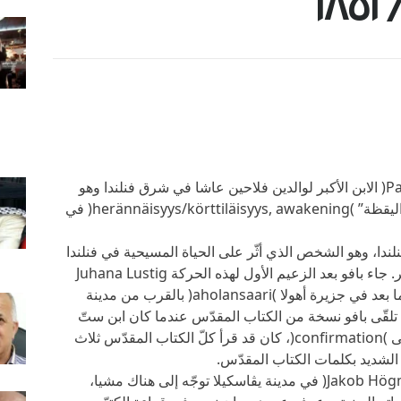
كان بافو )Paavo (Påhl) Henrik Ruotsalainen( الابن الأكبر لوالدين فلاحين عاشا في شرق فنلندا وهو
زعيم حركة لوثرية إنجيلية نهضوية تدعى باسم “اليقظة” )herännäisyys/körttiläisyys, awakening( في
Savo, Kainuu, Ostrobothn( في فنلندا، وهو الشخص الذي أثّر على الحياة المسيحية في فنلندا
في تاريخ الكنيسة الحديث أكثر من أي إنسان آخر. جاء بافو بعد الزعيم الأول لهذه الحركة Juhana Lustig
)١٧٧١-١٨٣٣( . ما زال بيته الخشبي وما شيّد فيما بعد في جزيرة أهولا )aholansaari( بالقرب من مدينة
ة. تلقّى بافو نسخة من الكتاب المقدّس عندما كان ابن ستّ
سنوات ويوم حصوله على التثبيت، المناولة الأولى )confirmation(، كان قد قرأ كلّ الكتاب المقدّس ثلاث
 الشديد بكلمات الكتاب المقدّس.
عندما سمع عن القسيس، يعقوب هيچمان )Jakob Högman( في مدينة يڤاسكيلا توجّه إلى هناك مشيا،