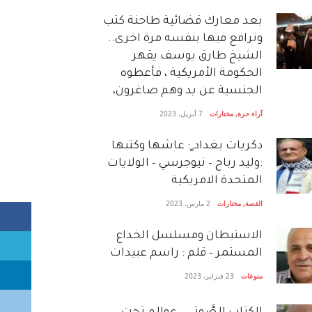
بعد معارك قضائية طاحنة كتب
وترافع فيها بنفسه مرة اخرى..
الشيخ طارق يوسف يقهر
الحكومة الأمريكية ، فأعطوه
الجنسية عن يد وهم صاغرون،
آراء حرة
,
مختارات
7 أبريل، 2023
دكريات بغداد ٍ: عاشها وكتبها
:وليد رباح – نيوجرسي – الولايات
المتحدة الامريكية
القصة
,
مختارات
2 مارس، 2023
الاستيطان ومسلسل الخداع
المستمر – قلم : راسم عبيدات
منوعات
23 فبراير، 2023