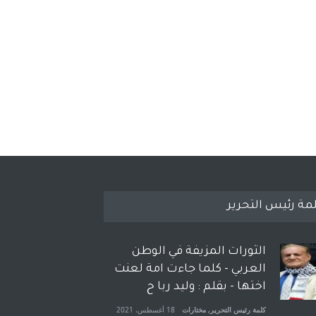
مة رئيس التحرير
الثورات المزيفة في الوطن
العربي - كلما جاءت امة لعنت
اختها - بقلم : وليد ربا ح
كلمة رئيس التحرير
,
مختارات
18 أغسطس، 2021