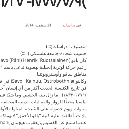
)١٧٧٧/٧/٩- ١٨٥٢/١/٢٧
في
دراسات
21 سبتمبر، 2014
التصنيف : دراسات(:::)
حسيب شحادة-جامعة هلسنكي ( ::::)
مناطق ساڤو وأوستروبوثنيا
وكاينو )ia
نيلسيا محطّا للزوار والفعاليات الدينية المختلف
مرّات. أطلقت عليه كنية “بافو الأحمق” لانهماكه