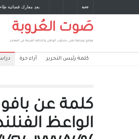
ف : بقلم : سعد الله
بعد معارك قضائية طاحنة كتب وترافع فيها بنفسه 
جديد
بركات
طارق يوسف يقهر الحكومة الأمريكية ، فأعطوه ال
صَوت العُروبة
موقع وورقية تعنى بشئون الوطن والجاليه العربية في المهجر
كلمة رئيس التحرير
آراء حرة
دراس
كلمة عن بافو ر
الواعظ الفنلن