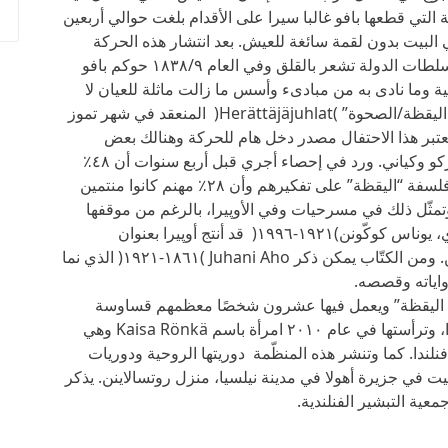
التي قطعها بافو غالبا سيرا على الأقدام بلغت حوالي أربعين
 البيت بدون لقمة سائغة للعيش. بعد انتشار هذه الحركة
“اليقظة” في أوساط الفلاحين أخذت الكنيسة وسلطات الدولة تشعر بالقلق وفي العام ١٨٣٨/٩ حوكم بافو
ية وما نادى به من مبادىء وأسس ما زالت ماثلة للعيان لا
سيّما في الاحتفال السنوي الموسوم بـ”عيد أهل اليقظة/الصحوة” )Herättäjäjuhlat( المنعقد في شهر تموز
يعتبر هذا الاحتفال مصدر دخل هام للحركة وهنالك بعض
المدارس للحركة في مدن كثيرة كيڤاسكيلا وتوركو وكياني. ورد في إحصاء أجري قبل أربع سنوات أن ٤٨٪
من رجال الدين اللوثري الفنلندي اعترفوا بتأثير فلسفة “اليقظة” على تفكيرهم وأن ٢٨٪ مهنم كانوا منتمين
ا وتمثّل ذلك في مسرحيات وفي الأوپيرا، بالرغم من موقفها
التقليدي المعادي للثقافة. وكان الملحّن الفنلندي، يوناس كوكّونن)١٩٢١-١٩٩٦( قد أنتج أوپيرا بعنوان
“الإغراءات الأخيرة” وهي تعكس حياة روتسالاينن. ومن الكتّاب يمكن ذكر Juhani Aho )١٨٦١-١٩٢١( الذي نما
اياته وقصصه.
 اليقظة” ويعمل فيها عشرون شخصًا معظمهم قساوسة
ووعاظ، ومركزها في مدينة لاپوا في غرب فنلندا، وترأستها في عام ٢٠١٠ امرأة باسم Kaisa Rönkä وهي
نلندا. كما وتنشر هذه المنظّمة دوريتها الروحية ودوريات
ت في جزيرة أهولا في مدينة نيلسيا، منزل روتسالاينن. يذكر
عية التبشير الفنلندية.