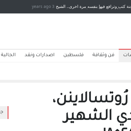
مرة اخرى.. الشيخ
3 years ago
دكريات بغداد ٍ: عاشها وكتبها :وليد رباح – نيوجرسي – الول
جنسية عن يد وهم
صاغرون،
ات
فن وثقافة
فلسطين
اصدارات ونقد
الجالية 
ُوتسالاينن،
دي الشهير
جد