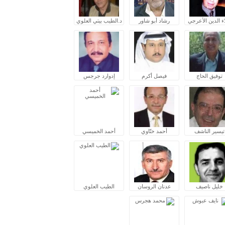
ء الدين الأعرجي
رشاد أبو شاور
د.الطيب بيتي العلوي
توفيق الحاج
فيصل أكرم
إدوارد جرجس
تيسير الناشف
أحمد ختّاوي
أحمد الخميسي
خليل ناصيف
عدنان الروسان
الطيب العلوي