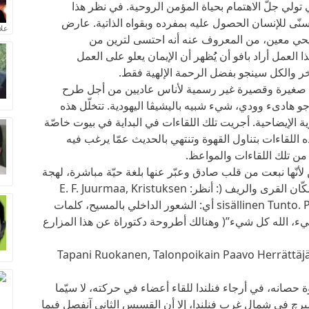
ي تولي جلّ الاهتمام بحياة المؤمن الروحية. في نظر هذا
تسنّى للإنسان الحصول عليه بمفرده وبقواه الذاتية. عارض
علا
يحي معين، من المعروف عنه أنه احتسى لترين من
العمل أراد بافو أن يُُظهر أن الإيمان يعلو على العمل
ر والكل سينجو بفضل الرحمة الإلهية فقط.
 صغيرة وقصيرة غير رسمية لأناس عاديين من أجل طرح
 هادىء وودي، شيء شبيه باليشيڤا اليهودية. تتخلّل هذه
ة الإيضاحية. أجريت تلك اللقاءات في البداية في بيوت خاصّة
اللقاءات بتناول القهوة وتنتهي بالحديث عمّا يرغب فيه
ن تلك اللقاءات والمواعظ.
نّها نبعت من قلب صادق وعبّر عنها بلغة حيّة مباشرة، لهجة
إقليم ساڤو، ونجح في تغيير حيوات الآلاف من سكّان القرى والريف (: أنظر: E. F. Juurmaa, Kristuksen
sisällinen Tunto. Paavo Ruotsalaisen sanoja, Helsinki 1948 أي: الشعور الداخلي بالمسيح، كلمات
 شيء، الله كل شيء”( وهنالك أطروحة دكتوراة عن هذا المزارع
Tapani Ruokanen, Talonpoikain Paavo Herrättäjä Ruotsa-
ة حصانه، في أرجاء فنلندا للقاء أعضاء في حركته، لا سيّما
 في شمال غرب فنلندا، إلا أن القسيس الثاني آنفصل فيما