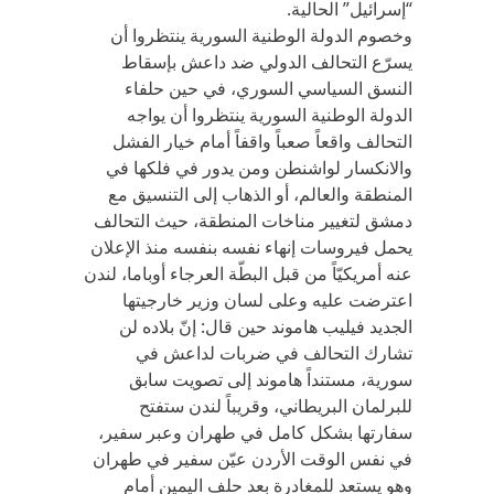
“إسرائيل” الحالية.
وخصوم الدولة الوطنية السورية ينتظروا أن
يسرّع التحالف الدولي ضد داعش بإسقاط
النسق السياسي السوري، في حين حلفاء
الدولة الوطنية السورية ينتظروا أن يواجه
التحالف واقعاً صعباً واقفاً أمام خيار الفشل
والانكسار لواشنطن ومن يدور في فلكها في
المنطقة والعالم، أو الذهاب إلى التنسيق مع
دمشق لتغيير مناخات المنطقة، حيث التحالف
يحمل فيروسات إنهاء نفسه بنفسه منذ الإعلان
عنه أمريكيّاً من قبل البطّة العرجاء أوباما، لندن
اعترضت عليه وعلى لسان وزير خارجيتها
الجديد فيليب هاموند حين قال: إنّ بلاده لن
تشارك التحالف في ضربات لداعش في
سورية، مستنداً هاموند إلى تصويت سابق
للبرلمان البريطاني، وقريباً لندن ستفتح
سفارتها بشكل كامل في طهران وعبر سفير،
في نفس الوقت الأردن عيّن سفير في طهران
وهو يستعد للمغادرة بعد حلف اليمين أمام