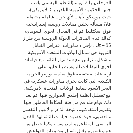
العرجاء(باراك أوباما)الناطق الرسمي باسم
جنين الحكومة الأممية(البلدربيرغ الأمريكي)،
حيث موسكو تتأهب لأي حرب شاملة محتملة،
فانّ مسألة تحليق مقاتلات روسية إستراتيجية
فوق اسكتلندا، ثم في المجال الجوي السويدي،
كذلك قيام المدمّرات الجويّة الروسية من طراز
Ut – 95 ، بإجراء مناورات اعتراض القنابل
النووية في شمال الولايات المتحدة الأمريكية
وبشكل متزامن مع قمة ويلز للناتو، مع قيامات
أخرى للمقاتلات الروسية بالتحليق على
ارتفاعات منخفضة فوق سفينة تورنتو الحربية
الكندية التي كانت تجري مناورات عسكرية في
البحر الأسود بقيادة الولايات المتحدة الأمريكية،
مع تعطيل أنظمة إطلاق الصواريخ فيها، ثم بعد
ذلك قيام طواقم من فئة الضبّاط العاملين فيها
بتقديم استقالاتهم، نتيجة الذعر والانهيار النفسي
والعصبي، حيث غضبت قيادات الناتو لهذا الفعل
الروسي المتفاعل والمدروس، وكما حصل من
فترة قصيرة وقبل تفعيل مجتمعات الدواعش