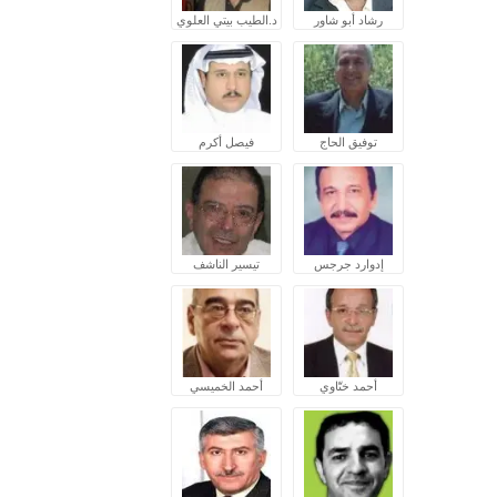
رشاد أبو شاور
د.الطيب بيتي العلوي
توفيق الحاج
فيصل أكرم
إدوارد جرجس
تيسير الناشف
أحمد ختّاوي
أحمد الخميسي