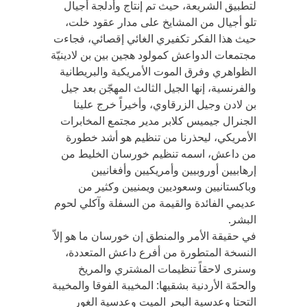
لتطبيق الشريعة، حيث تم إنتاج وأدلجة أجيال
تلو أجيال من المشايخ على مدار عقود خلت،
حيث هذا الفكر تكفيري الغائي إقصائي، فجاءت
مجتمعات الدواعش كمولود هجين بين بن لادينيّة
الظواهري وفرق الموت الأمريكية والبريطانية
والفرنسية، إنها الجيل الثالث المهجّن بعد جيل
بن لادن وجيل الزرقاوي، وأخيراً خرج علينا
الجنرال جيميس كلابر مدير مجتمع المخابرات
الأمريكي، ليحذرنا من تنظيم هو أشد خطورة
من داعش، اسمه تنظيم خورسان الخليط من
إرهابيين أوروبيين وأمريكيين وأفغانيين
وباكستانيين وسعوديين ويمنيين وكثير من
عديمي الفائدة والقيمة من السفلة وآكلي لحوم
البشر.
في حقيقة الأمر والمنطق إن خورسان ما هو إلاّ
النسخة المتطورة من أفرع داعش المتعددة،
وسنرى لاحقاً تنظيمات المشتري والمريخ
والحمّة الأردنية بشقيها: المخيبة الفوقا والمخيبة
التحتا وعدسية البحر الميت وعدسية الغور