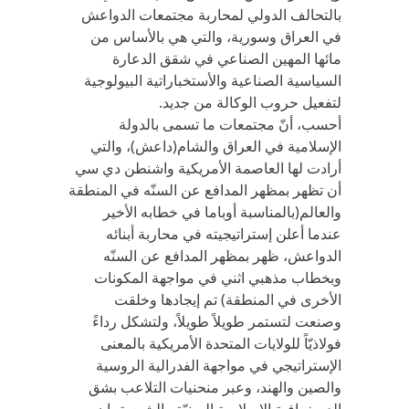
بالتحالف الدولي لمحاربة مجتمعات الدواعش
في العراق وسورية، والتي هي بالأساس من
مائها المهين الصناعي في شقق الدعارة
السياسية الصناعية والأستخباراتية البيولوجية
لتفعيل حروب الوكالة من جديد.
أحسب، أنّ مجتمعات ما تسمى بالدولة
الإسلامية في العراق والشام(داعش)، والتي
أرادت لها العاصمة الأمريكية واشنطن دي سي
أن تظهر بمظهر المدافع عن السنّه في المنطقة
والعالم(بالمناسبة أوباما في خطابه الأخير
عندما أعلن إستراتيجيته في محاربة أبنائه
الدواعش، ظهر بمظهر المدافع عن السنّه
وبخطاب مذهبي اثني في مواجهة المكونات
الأخرى في المنطقة) تم إيجادها وخلقت
وصنعت لتستمر طويلاً طويلاً، ولتشكل رداءً
فولاذيّاً للولايات المتحدة الأمريكية بالمعنى
الإستراتيجي في مواجهة الفدرالية الروسية
والصين والهند، وعبر منحنيات التلاعب بشق