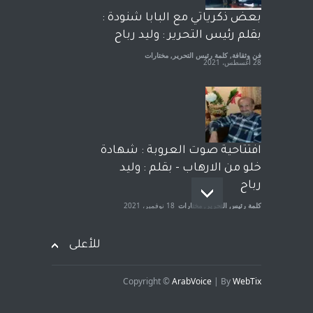
آراء حرة
18 فبراير، 2023
بعض ذكرياتي مع البابا شنودة :
بقلم رئيس التحرير : وليد رباح
فن وثقافة
,
كلمة رئيس التحرير
,
مختارات
28 أغسطس، 2021
افتتاحية صوت العروبة : شهادة
خلو من الارهاب - بقلم : وليد
رباح
كلمة رئيس التحرير
,
مختارات
18 نوفمبر، 2021
للأعلى
Copyright ©
ArabVoice
| By
WebTix
هام جدا - من رئيس التحرير