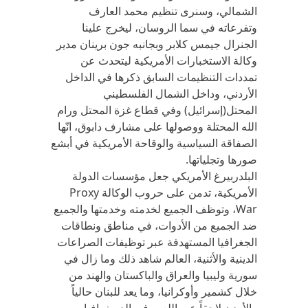
الشمالي، وسنرى تنظيم محمد العارف
وتفرعاته في سما الروسان، ليخرج علينا
الجنرال جيمس كلابر وبجانبه جون برينان مدير
وكالة الاستخبارات الأمريكية ليتحدث عن
تمددات التنظيمات السابق ذكرها في الداخل
الأردني، وداخل الشمال الفلسطيني
المحتل(إسرائيل) وفي قطاع غزة المحتل ورام
الله المحتلة ووصولها على مشارف دابوق، انّها
الصفاقة السياسية والوقاحة الأمريكية في أبشع
صورها وتجلياتها.
البلدربيرغ الأمريكي جعل مؤسسات الدولة
الأمريكية، تدمن على حروب الوكالة Proxy
War، وتوظف الجميع لخدمته وخدمتها والجميع
ضد الجميع من الأدوات، في مناطق ونطاقات
الجغرافيا المستهدفة عبر توظيفات الصراعات
الدينية والأثنية، العالم شاهد ذلك وما زال في
سورية وليبيا والعراق والباكستان والهند من
خلال كشمير وأوكرانيا، وما يعد للبنان حالياً