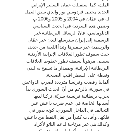
الملك، كما استقبلت عمان السفير الإيراني
الجديد مجتبى فردوسي بور والذي سبق العمل
له في عمّان في 2004 و 2005 و2006 م،
وضمن هذه السردية في الحدث السياسي
الدبلوماسي، فانّ الرسائل البريطانية غير
الرسمية إلى إيران سترسلها لندن عبر عمّان
والرسمية عبر سفيرها وتبدأ اللعبة من جديد،
حيث سقوف تطور العلاقات الإيرانية الأردنية
سيبقى مرهوناً بسقف تطور خطوط العلاقات
البريطانية الإيرانية، وبمقدار ما تسمح به لندن
ونقطة على السطر اقلب الصفحة.
ألمانيا رفضت وفرنسا مترددة لضرب الدواعش
في سورية، بالرغم من أنّ الحدث السوري بدأ
بحرب بريطانية فرنسية سريّة، تركيا لديها
أسبابها الخاصة في عدم ضرب داعش عبر
التحالف في الداخل السوري، كونه يدور في
فلكها، وأفادت كثيراً من نقل النفط من داعش،
وكذلك هي غير مرتاحة لدعم الناتو لأكراد