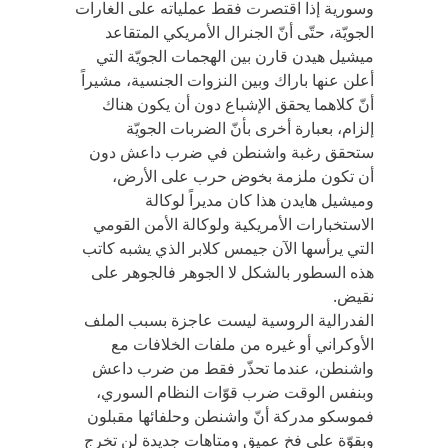
وسورية إذا اقتصرت فقط عملياته على الغارات
الجويّة، حتّى أنّ الجنرال الأمريكي المتقاعد
ميشيل هيدن قارن بين الهجمات الجويّة التي
أعلن عنها باراك وبين النزوات الجنسية، مشيراً
أنّ كلاهما يحقق الإشباع دون أن يكون هناك
إلزام، بعبارة أخرى بأنّ الضربات الجويّة
ستحقق رغبة واشنطن في ضرب داعش دون
أن تكون ملزمة بخوض حرب على الأرض،
وميشيل هايدن هذا كان مديراً لوكالة
الاستخبارات الأمريكية ولوكالة الأمن القومي
التي يرأسها الآن جيمس كلابر الذي يشبه كاتب
هذه السطور بالشكل لا الجوهر فالجوهر على
نقيض.
الفدرالية الروسية ليست عاجزة بسبب الملف
الأوكراني أو غيره من ملفات الخلافات مع
واشنطن، عندما تحذّر فقط من ضرب داعش
وبنفس الوقت ضرب قوّات النظام السوري،
فموسكو مدركة أنّ واشنطن وحلفائها مقبلون
وبقوّة على فخ عميق ومتاهات جديدة لن تخرج