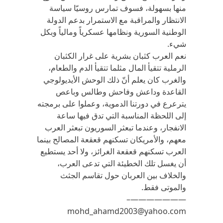
منها بسهولة، فسوف تمارس روسيّا سياسة
الانتظار والمراقبة مع الاستمرار بدعم الدولة
الوطنية السورية ونظامها عسكرياً ومالياً وبكل
شيء.
نعم العرب كثبان بشرية على غرار الكثبان
الرملية تتقيأ المال مثلما تتقيأ الدم والطعام،
والغرب كان يعلم أنّ ذلك الوحش الأيديولوجي
القاعدة وداعش وفاحش وطالس وباعص
يترعرع في دورتنا الدموية، وعملوا على برمجته
إلى اللحظة المناسبة التي تدق فيها ساعة
الانفجار، وعندما تبعثر السوريون تبعثر العرب
معهم، والأمريكان تسكنهم قعقعة المصالح بينما
العرب تسكنهم قعقعة الغرائز، ولا أحد يستطيع
أن يغسل تلك الخطيئة التي تدعى العرب،
والخلاف بين العربان حول تقاسم الجثث
والموتى فقط.
———————–
mohd_ahamd2003@yahoo.com