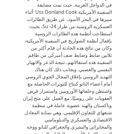
في الدواخل العربية، حيث تمت مضايقة
السفينة الأمريكية Uss Donland Cook أثناء
سيرها في البحر الأسود، عن طريق الطائرات
العسكرية الروسية من طراز Su -24، بحيث
استطاعت أنظمة هذه الطائرات الروسية
بإقفال أنظمة الصواريخ في السفينة الأمريكية،
وكان من نتائج هذه الحادثة أن قدّم أكثر من
ثلاثين ضابط وضابط صف أميركي من طاقم
السفينة هذه استقالاتهم، نتيجة الذعر والانهيار
النفسي والعصبي. وبجانب ذلك كان هناك
التهديد الروسي بإغلاق المجال الجوي الروسي
أمام أعضاء الناتو كنتاج للتوترات الحاصلة مع
واشنطن وحلفائها الأوروبيين واستمرار فرض
العقوبات على روسيّا، مع العمل على منح إيران
وباكستان والهند عضوية عاملة في منظمة
شنغهاي للتعاون الإقليمي، وهي بمثابة المعادل
الاقتصادي والعسكري والدبلوماسي
والمخابراتي والبشري والجغرافي للناتو ووجه