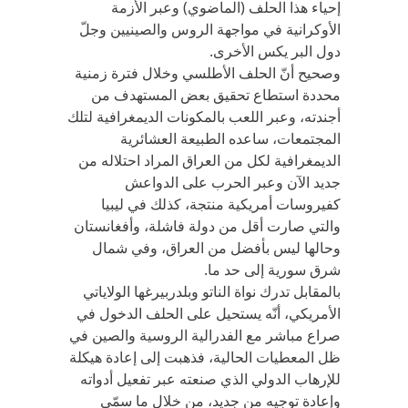
إحياء هذا الحلف (الماضوي) وعبر الأزمة
الأوكرانية في مواجهة الروس والصينيين وجلّ
دول البر يكس الأخرى.
وصحيح أنّ الحلف الأطلسي وخلال فترة زمنية
محددة استطاع تحقيق بعض المستهدف من
أجندته، وعبر اللعب بالمكونات الديمغرافية لتلك
المجتمعات، ساعده الطبيعة العشائرية
الديمغرافية لكل من العراق المراد احتلاله من
جديد الآن وعبر الحرب على الدواعش
كفيروسات أمريكية منتجة، كذلك في ليبيا
والتي صارت أقل من دولة فاشلة، وأفغانستان
وحالها ليس بأفضل من العراق، وفي شمال
شرق سورية إلى حد ما.
بالمقابل تدرك نواة الناتو وبلدربيرغها الولاياتي
الأمريكي، أنّه يستحيل على الحلف الدخول في
صراع مباشر مع الفدرالية الروسية والصين في
ظل المعطيات الحالية، فذهبت إلى إعادة هيكلة
للإرهاب الدولي الذي صنعته عبر تفعيل أدواته
وإعادة توجيه من جديد، من خلال ما سمّي