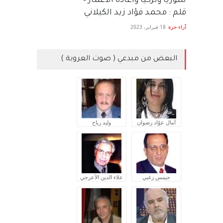
سوريا وتركيا واعادة الاعمار –
قلم : محمد فؤاد زيد الكيلاني
آراء حرة
18 فبراير، 2023
البعض من مبدعي ( صوت العروبة )
آمال عوّاد رضوان
وليد رباح
جيمس زغبي
علاء الدين الأعرجي