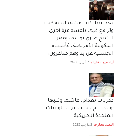
بعد معارك قضائية طاحنة كتب
وترافع فيها بنفسه مرة اخرى..
الشيخ طارق يوسف يقهر
الحكومة الأمريكية ، فأعطوه
الجنسية عن يد وهم صاغرون،
آراء حرة
,
مختارات
7 أبريل، 2023
دكريات بغداد ٍ: عاشها وكتبها
:وليد رباح – نيوجرسي – الولايات
المتحدة الامريكية
القصة
,
مختارات
2 مارس، 2023