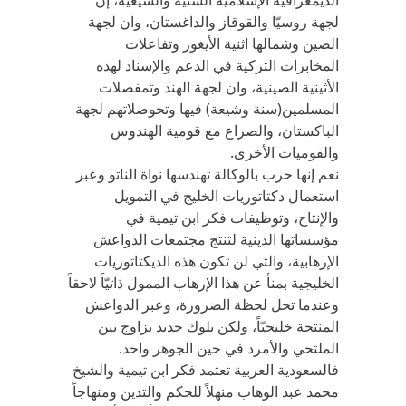
الديمغرافية الإسلامية السنيّة والشيعية، إن
لجهة روسيّا والقوقاز والداغستان، وان لجهة
الصين وشمالها اثنية الأيغور وتفاعلات
المخابرات التركية في الدعم والإسناد لهذه
الأثينية الصينية، وان لجهة الهند وتمفصلات
المسلمين(سنة وشيعة) فيها وتحوصلاتهم لجهة
الباكستان، والصراع مع قومية الهندوس
والقوميات الأخرى.
نعم إنها حرب بالوكالة تهندسها نواة الناتو وعبر
استعمال دكتاتوريات الخليج في التمويل
والإنتاج، وتوظيفات فكر ابن تيمية في
مؤسساتها الدينية لتنتج مجتمعات الدواعش
الإرهابية، والتي لن تكون هذه الديكتاتوريات
الخليجية بمنأ عن هذا الإرهاب الممول ذاتيّاً لاحقاً
وعندما تحل لحظة الضرورة، وعبر الدواعش
المنتجة خليجيّاً، ولكن بلوك جديد يزاوج بين
الملتحي والأمرد في حين الجوهر واحد.
فالسعودية العربية تعتمد فكر ابن تيمية والشيخ
محمد عبد الوهاب منهلاً للحكم والتدين ومنهاجاً