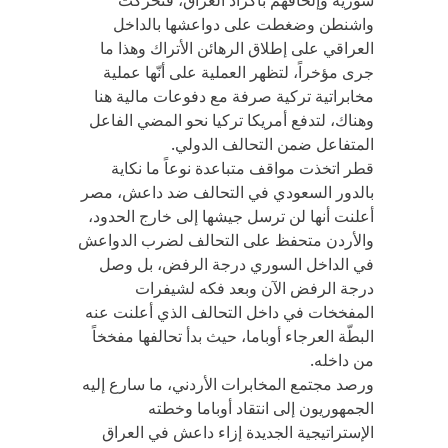
سورية وإلحاقهم بأكراد العراق، فتحركت
واشنطن وضغطت على دواعشها بالداخل
العراقي على إطلاق الرهائن الأتراك وهذا ما
جرى مؤخراً، لتظهر العملية على أنّها عملية
مخابراتية تركية صرفة مع دفوعات مالية هنا
وهناك، لتدفع أمريكا تركيا نحو المضي الفاعل
المتفاعل ضمن التحالف الدولي.
قطر اتخذت مواقف متباعدة نوعاً ما نكاية
بالدور السعودي في التحالف ضد داعش، مصر
أعلنت أنها لن ترسل جيشها إلى خارج الحدود،
والأردن متحفظ على التحالف لضرب الدواعش
في الداخل السوري درجة الرفض، بل وصل
درجة الرفض الآن وبعد فكه لشيفرات
المفخخات في داخل التحالف الذي أعلنت عنه
البطّة العرجاء أوباما، حيث بدأ تحالفها مفخخاً
من داخله.
ورصد مجتمع المخابرات الأردني، ما سارع إليه
الجمهوريون إلى انتقاد أوباما وخطته
الإستراتيجية الجديدة إزاء داعش في العراق