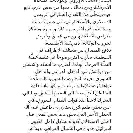
المدني الاتحاد الأوروبي وللولايات المتحدة
الأمريكية ومن تحالف معها من بعض عرب تابع.
حيث يتجلّى هذا التحدي السلوكي الروسي
العسكري والأستخباراتي، في صورة شاملة
ومختلفة وفي أكثر من مكان وصورة وبشكل
متزامن، انّه تحدي روسي عميق وعريض
لحروب الوكالة الأمريكية الأطلسية.
تلاقح المصالح بين مختلف الأطراف في
المنطقة، صارت أكثر وضوحاً في تنفيذ خطّة
البطّة العرجاء أوباما، لضرب ما أنتجته واشنطن
من دواعش في الداخل العراقي والداخل
السوري، حيث المعارضة السورية المسلّحة
تراها فرصة لإعادة ترتيب أوراقها واستعادة
المناطق الشاسعة التي قضمتها داعش وبالتالي
التحرك لاحقاً ضد قوات النظام السوري، في
حين ينظر إقليم كوردستان إلى داعش على أنّه
الجدار الأخير الذي يعيق ضم بعض المدن قبل
إعلان الاستقلال كدولة بشكل كامل، لتكون
إسرائيل جديدة في الشمال العراقي بديلاً عن