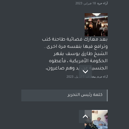
آراء حرة
18 فبراير، 2023
بعد معارك قضائية طاحنة كتب
وترافع فيها بنفسه مرة اخرى..
الشيخ طارق يوسف يقهر
الحكومة الأمريكية ، فأعطوه
الجنسية عن يد وهم صاغرون،
آراء حرة
,
مختارات
7 أبريل، 2023
كلمة رئيس التحرير
معاناة زلزال سوريّة تفضح:
زيف ديمقراطية الغرب! قلم :
رشاد أبو شاورآراء حرة ..