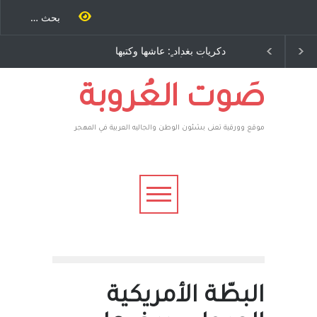
اد ٍ: عاشها وكتبها
الاستيطان ومسلسل الخداع
رباح – نيوجرسي –
المستمر - قلم : راسم عبيدات
 المتحدة الامريكية
صَوت العُروبة
موقع وورقية تعنى بشئون الوطن والجاليه العربية في المهجر
البطّة الأمريكية