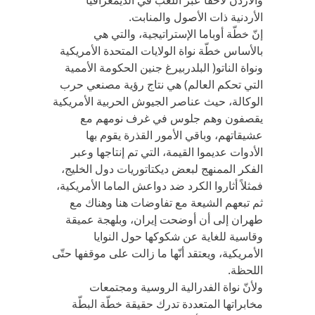
والأردن لاحقاً عبر اللعب في الديمغرافيا
الأردنية ذات الأصول والمنابت.
إنّ خطّة أوباما الإستراتيجية، والتي هي
بالأساس خطّة نواة الولايات المتحدة الأمريكية
ونواة الناتو( البلدربيرغ جنين الحكومة الأممية
التي تحكم العالم) هي نتاج رؤية مصنعي حرب
الوكالة، حيث عناصر الجيوش الحربية الأمريكية
يقصفون وهم جلوس في غرف نومهم مع
عشيقاتهم، وباقي الأمور القذرة يقوم بها
الأدوات عديموا القيمة، التي تم إنتاجها وعبر
الفكر الممنهج لبعض ديكتاتوريات دول الخليج،
فمثلاً أثاروا الكرد ضد دواعش الماما الأمريكية،
ثم تبعهم الشيعة مع تفاوضات هنا وهناك مع
طهران إلى أن أوضحت إيران، وبلهجة عميقة
وقاسية للغاية عن شكوكها حول النوايا
الأمريكية، ويعتقد أنّها ما زالت على موقفها حتّى
اللحظة.
ولأنّ نواة الفدرالية الروسية ومجتمعات
مخابراتها المتعددة تدرك حقيقة خطّة البطّة