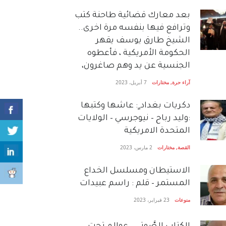
بعد معارك قضائية طاحنة كتب
وترافع فيها بنفسه مرة اخرى..
الشيخ طارق يوسف يقهر
الحكومة الأمريكية ، فأعطوه
الجنسية عن يد وهم صاغرون،
آراء حرة
,
مختارات
7 أبريل، 2023
دكريات بغداد ٍ: عاشها وكتبها
:وليد رباح – نيوجرسي – الولايات
المتحدة الامريكية
القصة
,
مختارات
2 مارس، 2023
الاستيطان ومسلسل الخداع
المستمر – قلم : راسم عبيدات
منوعات
23 فبراير، 2023