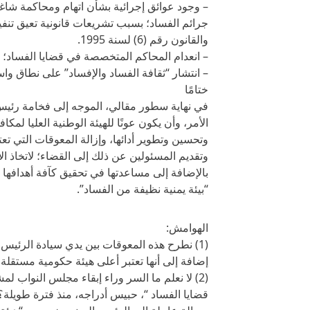
– وجود عوائق إجرائية بشأن اتهام ومحاكمة شاغل
والقانون رقم (6) لسنة 1995.
– انعدام المحاكم المتخصصة في قضايا الفساد؛ ل
– انتشار “ثقافة الفساد والإفساد” على نطاق وا
ختامًا
في نهاية سطور مقالي، الموجه إلى فخامة رئيس ا
الأمر، وأن يكون عونًا للهيئة الوطنية العليا لمك
وتحسين وتطوير أدائها، وإزالة المعوقات التي 
وتقديم المسئولين عن ذلك إلى القضاء؛ لاتخاذ الإ
بالإضافة إلى مساعدتها في تحقيق كآفة أهدافها ع
“بيئة يمنية نظيفة من الفساد”.
الهوامش:
(1) نطرح هذه المعوقات بين يدي سيادة الرئيس؛
إضافة إلى أنها تعتبر أعلى هيئة حكومية مستقلة ف
(2) لا نعلم ما السر وراء إبقاء مجلس النواب 
قضايا الفساد “، حبيس أدراجه، منذ فترة طويلة؟!