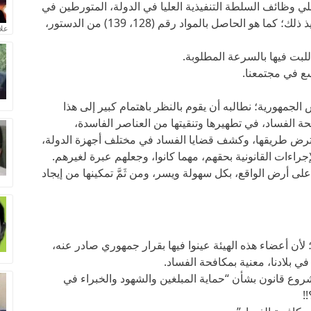
ي وظائف السلطة التنفيذية العليا في الدولة، المتورطين في
جرائم الفساد؛ بسبب تشريعات قانونية تعيق تنفيذ ذلك؛ كما هو الحاصل بالمواد رقم (128، 139) من الدستور،
علا
لبت فيها بالسرعة المطلوبة.
سع في مجتمعنا.
لجمهورية؛ نطالبه أن يقوم بالنظر باهتمام كبير إلى هذا
افحة الفساد، في تطهيرها وتنقيتها من العناصر الفاسدة،
تعترض طريقها، وكشف قضايا الفساد في مختلف أجهزة الدولة،
جراءات القانونية بحقهم، مهما كانوا، وجعلهم عبرة لغيرهم.
لى أرض الواقع، بكل سهولة ويسر، ومن ثَمَّ تمكينها من إيجاد
 لأن أعضاء هذه الهيئة عينوا فيها بقرار جمهوري صادر عنه،
ي بلادنا، معنية بمكافحة الفساد.
لمشروع قانون بشأن “حماية المبلغين والشهود والخبراء في
!