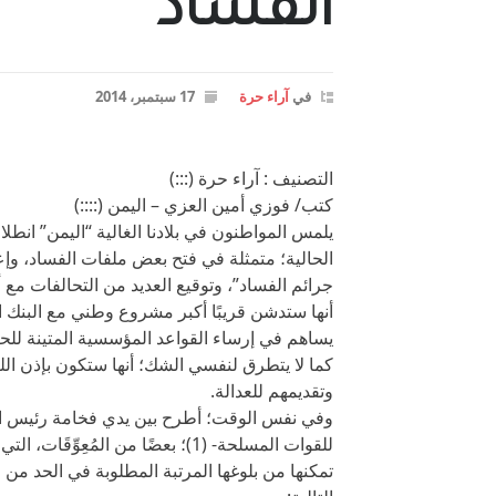
الفساد”
في
آراء حرة
17 سبتمبر، 2014
التصنيف : آراء حرة (:::)
كتب/ فوزي أمين العزي – اليمن (::::)
يلمس المواطنون في بلادنا الغالية “اليمن” انطلاق
الحالية؛ متمثلة في فتح بعض ملفات الفساد، وإع
جرائم الفساد”، وتوقيع العديد من التحالفات مع 
أنها ستدشن قريبًا أكبر مشروع وطني مع البنك ا
يساهم في إرساء القواعد المؤسسية المتينة للح
كما لا يتطرق لنفسي الشك؛ أنها ستكون بإذن الله
وتقديمهم للعدالة.
وفي نفس الوقت؛ أطرح بين يدي فخامة رئيس الج
للقوات المسلحة- (1)؛ بعضًا من الم
تمكنها من بلوغها المرتبة المطلوبة في الحد من