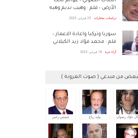
الكتاب الصَّوتي – عوالم تحت
الأرض – قلم : وهيب نديم وهبه
دراسات
,
مختارات
23 فبراير، 2023
سوريا وتركيا واعادة الاعمار –
قلم : محمد فؤاد زيد الكيلاني
آراء حرة
18 فبراير، 2023
بعض من مبدعي ( صوت العروبة )
ال عوّاد رضوان
وليد رباح
جيمس زغبي