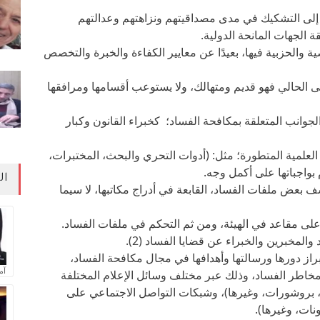
إلى التشكيك في مدى مصداقيتهم ونزاهتهم وعدالتهم
الجهات المانحة الدولية.
الحزبية فيها، بعيدًا عن معايير الكفاءة والخبرة والتخصص
ى الحالي فهو قديم ومتهالك، ولا يستوعب أقسامها ومرافقها
وانب المتعلقة بمكافحة الفساد؛ كخبراء القانون وكبار
ت العلمية المتطورة؛ مثل: (أدوات التحري والبحث، المختبرات،
 بواجباتها على أكمل وجه.
ال
عض ملفات الفساد، القابعة في أدراج مكاتبها، لا سيما
على مقاعد في الهيئة، ومن ثم التحكم في ملفات الفساد.
المخبرين والخبراء عن قضايا الفساد (2).
ز دورها ورسالتها وأهدافها في مجال مكافحة الفساد،
آم
خاطر الفساد، وذلك عبر مختلف وسائل الإعلام المختلفة
، بروشورات، وغيرها)، وشبكات التواصل الاجتماعي على
نات، وغيرها).