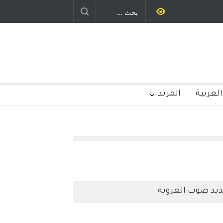
 رباح – نيوجرسي – الولايات المتحدة
الامريكية
العربية
المزيد
يد صوت العروبة