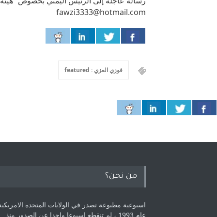
رسالة عاجلة إلى الرئيس اليمني بخصوص “هيئة 
fawzi3333@hotmail.com
فوزي العزي : featured
من نحن؟
اسبوعية مطبوعة تصدر في الولايات المتحده الامريكية
عام 1993 ، لم ‏تنقطع اسبوعا واحدا عن الصدور منذ