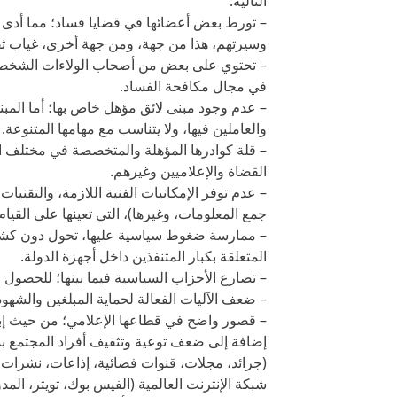
التالية:
– تورط بعض أعضائها في قضايا فساد؛ مما أدى 
وسيرتهم، هذا من جهة، ومن جهة أخرى، غياب ثقة 
– تحتوي على بعض من أصحاب الولاءات الشخصية و
في مجال مكافحة الفساد.
– عدم وجود مبنى لائق مؤهل خاص بها؛ أما المبن
والعاملين فيها، ولا يتناسب مع مهامها المتنوعة.
– قلة كوادرها المؤهلة والمتخصصة في مختلف الج
القضاة والإعلاميين وغيرهم.
– عدم توفر الإمكانيات الفنية اللازمة، والتقنيا
جمع المعلومات، وغيرها)، التي تعينها على القيام
– ممارسة ضغوط سياسية عليها، تحول دون كشف ب
المتعلقة بكبار المتنفذين داخل أجهزة الدولة.
– تصارع الأحزاب السياسية فيما بينها؛ للحصول 
– ضعف الآليات الفعالة لحماية المبلغين والشهود و
– قصور واضح في قطاعها الإعلامي؛ من حيث إبرا
إضافة إلى ضعف توعية وتثقيف أفراد المجتمع بم
(جرائد، مجلات، قنوات فضائية، إذاعات، نشرات
شبكة الإنترنت العالمية (الفيس بوك، تويتر، المدو