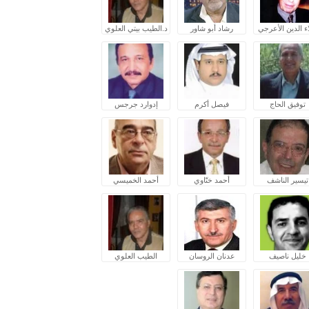
ء الدين الأعرجي
رشاد أبو شاور
د.الطيب بيتي العلوي
توفيق الحاج
فيصل أكرم
إدوارد جرجس
تيسير الناشف
أحمد ختّاوي
أحمد الخميسي
خليل ناصيف
عدنان الروسان
الطيب العلوي