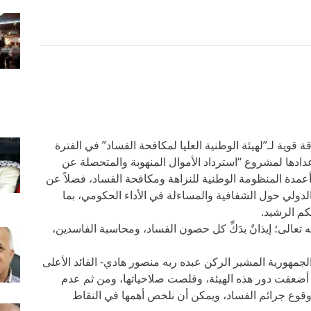
ة قوية لـ”لهيئة الوطنية العليا لمكافحة الفساد” في الفترة
دادها لمشروع “استرداد الأموال المنهوبة والمتحصلة عن
أعمدة المنظومة الوطنية للنزاهة ومكافحة الفساد، فضلاً عن
لدولي حول الشفافية والمساءلة في الأداء الحكومي، بما
كم الرشيد.
 تعالى؛ إيذانٌ بدَكِّ كل حصون الفساد، ومحاسبة الفاسدين،
مهورية المشير الركن عبده ربه منصور هادي- القائد الأعلى
ُعِوِّقَات، التي أضعفت دور هذه الهيئة، وقلصت صلاحياتها، ومن ثم عدم
 وقوع جرائم الفساد، ويمكن أن نلخص أهمها في النقاط