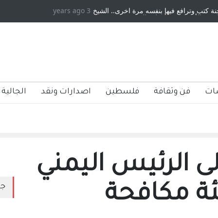
ب وترافع فيها بنفسه مرة اخرى.. الشيخ
3 years ago
دكريات بغداد ٍ: عاشها وكتبها :وليد
لأمريكية ، فأعطوه الجنسية عن يد وهم
صاغرون،
ات
فن وثقافة
فلسطين
اصدارات ونقد
الجالية 
لى الرئيس اليمني
 مكافحة
جد