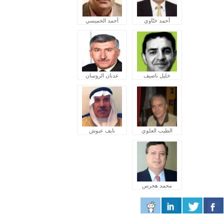
أحمد ختّاوي
أحمد الخميسي
خليل ناصيف
عدنان الروسان
الطيب العلوي
نايف عبوش
محمد هجرس