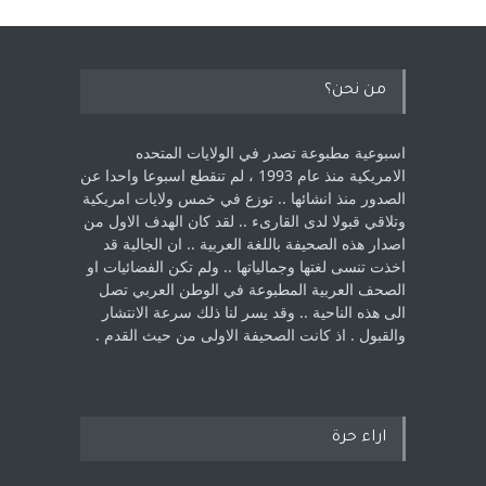
من نحن؟
اسبوعية مطبوعة تصدر في الولايات المتحده
الامريكية منذ عام 1993 ، لم ‏تنقطع اسبوعا واحدا عن
الصدور منذ انشائها .. توزع في خمس ولايات امريكية
‏وتلاقي قبولا لدى القارىء ..‏ لقد كان الهدف الاول من
اصدار هذه الصحيفة باللغة العربية .. ان الجالية قد
اخذت ‏تنسى لغتها وجمالياتها .. ولم تكن الفضائيات او
الصحف العربية المطبوعة في الوطن ‏العربي تصل
الى هذه الناحية .. وقد يسر لنا ذلك سرعة الانتشار
والقبول . اذ كانت ‏الصحيفة الاولى من حيث القدم . ‏
اراء حرة