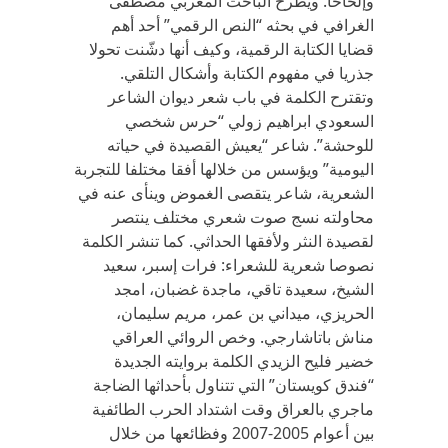
وإلحاحا. ويطرح الباحث المغربي مصطفى
الغرافي في بحثه “النص الرقمي” أحد أهم
قضايا الكتابة الرقمية، وكيف أنها دشّنت تحولا
جذريا في مفهوم الكتابة وأشكال التلقي.
وتقترح الكلمة في باب شعر ديوان الشاعر
السعودي ابراهيم زولي “حرس شخصي
للوحشة”. شاعر “يعيش القصيدة في حياته
اليومية” ويؤسس من خلالها أفقا مختلفا للتجربة
الشعرية، شاعر يتقصى الغموض وينأى عنه في
محاولته نسج صوت شعري مختلف ينتصر
لقصيدة النثر ولأفقها الحداثي. كما تنشر الكلمة
نصوصا شعرية للشعراء: فرات إسبر، سعيد
الشيخ، سعيدة تاقي، ماجدة غضبان، امجد
الحريزي، ميداني بن عمر، مريم سليمان،
مناش باتاشارجي. وخص الروائي العراقي
خضير فليح الزيدي الكلمة بروايته الجديدة
“فندق كويستان” التي تتناول بأحداثها الضاجة
ماجري بالعراق وقت اشتداد الحرب الطائفية
بين أعوام 2005-2007 وفظائعها من خلال