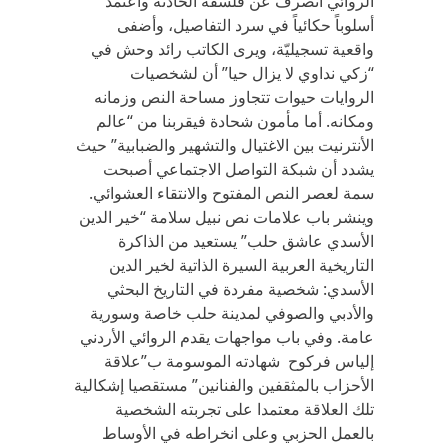
الروائي انصرف عن فلسفة الحادثة واعتمد
أسلوباً حكائياً في سرد التفاصيل، وأضفى
واقعية تسجيليّة، ويرى الكاتب رائد وحش في
“زكي نداوي لا يزال حيا” أن لشخصيات
الروايات حيوات تتجاوز مساحة النص وزمانه
ومكانه. أما مأمون شحادة فيقربنا من “عالم
الأنترنيت بين الاغتيال والتشهير والضبابية” حيث
يشدد أن شبكة التواصل الاجتماعي أصبحت
سمة لعصر النص المفتوح والانتقاء العشوائي.
وينشر باب علامات نص نبيل سلامة “خير الدين
الأسدي عاشق حلب” يستعيد من الذاكرة
التاريخية العربية السيرة الذاتية لخير الدين
الأسدي: شخصية مفردة في التاريخ البحثي
والأدبي والصوفي لمدينة حلب خاصة وسورية
عامة. وفي باب مواجهات يقدم الروائي الأردني
إلياس فركوح شهادته الموسومة ب”علاقة
الأحزاب بالمثقفين والفنانين” مستقصيا إشكالية
تلك العلاقة معتمدا على تجربته الشخصية
بالعمل الحزبي وعلى انخراطه في الأوساط