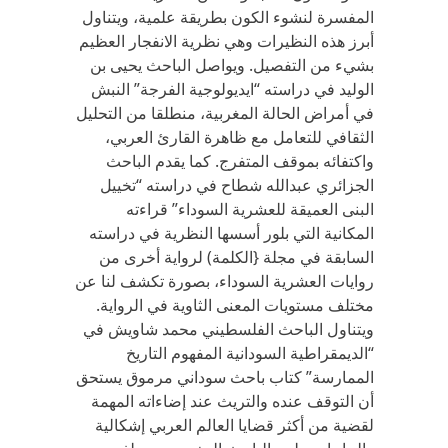
المفسرة لنشوء الكون بطريقة علمية، ويتناول
أبرز هذه النظيرات وهي نظرية الانفجار العظيم
بشيء من التفصيل. ويواصل الباحث يحيى بن
الوليد في دراسته “ايديولوجية الفرجة” النبش
في أمراض الحالة المغربية، منطلقا من التحليل
الثقافي للتعامل مع ظاهرة القارئ العربي،
واكتفائه بموقف المتفرج. كما يقدم الباحث
الجزائري عبدالله شطاح في دراسته “تخييل
البنى العميقة للعشرية السوداء” قراءته
المكانية التي بلور أسسها النظرية في دراسته
السابقة في مجلة {الكلمة) لرواية أخرى من
روايات العشرية السوداء، بصورة تكشف لنا عن
مختلف مستويات المعنى الثاوية في الرواية.
ويتناول الباحث الفلسطيني محمد شاويش في
“الديمقراطية السودانية المفهوم التاريخ
الممارسة” كتاب باحث سوداني مرموق يستحق
أن التوقف عنده والتريث عند إضاءاته المهمة
لقضية من أكثر قضايا العالم العربي إشكالية