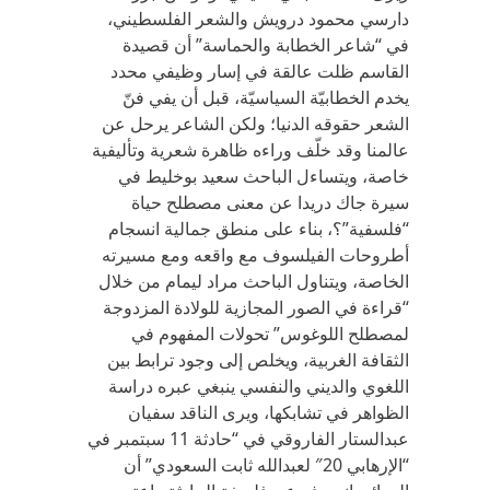
دارسي محمود درويش والشعر الفلسطيني،
في “شاعر الخطابة والحماسة” أن قصيدة
القاسم ظلت عالقة في إسار وظيفي محدد
يخدم الخطابيّة السياسيّة، قبل أن يفي فنّ
الشعر حقوقه الدنيا؛ ولكن الشاعر يرحل عن
عالمنا وقد خلّف وراءه ظاهرة شعرية وتأليفية
خاصة، ويتساءل الباحث سعيد بوخليط في
سيرة جاك دريدا عن معنى مصطلح حياة
“فلسفية”؟، بناء على منطق جمالية انسجام
أطروحات الفيلسوف مع واقعه ومع مسيرته
الخاصة، ويتناول الباحث مراد ليمام من خلال
“قراءة في الصور المجازية للولادة المزدوجة
لمصطلح اللوغوس” تحولات المفهوم في
الثقافة الغربية، ويخلص إلى وجود ترابط بين
اللغوي والديني والنفسي ينبغي عبره دراسة
الظواهر في تشابكها، ويرى الناقد سفيان
عبدالستار الفاروقي في “حادثة 11 سبتمبر في
“الإرهابي 20″ لعبدالله ثابت السعودي” أن