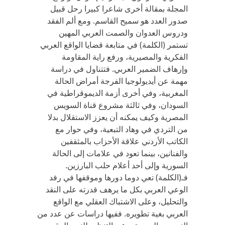
المجلة بمقالة أخرى شاعرا كبيرا رحل قبيل
صدور العدد هو سميح القاسم. ومع ألم الفقد
ودروس العدوان والصمت العربي المهين
تستمر (الكلمة) في متابعة قضايا الواقع العربي
الفكرية والمصيرية، ورفع راية المقاومة
وإرهاف الضمير العربي. فتتناول في دراسة
مهمة عن أيديولوجيا الفرجة أمراض الحالة
المغربية، وفي أخرى أزمة الديموقراطية في
السودان، وفي ثالثة مشروع قناة السويس
المصرية وكيف يمكنه أن يعزز الاستقلال بدلا
من التردي في وهاد التبعية، وفي حوار مع
الكاتب الأردني علاقة الأحزاب بالمثقفين
والفنانين، بينما تعود في علامات إلى الحالة
السورية وإلى أحد أعلام حلب البارزين.
فـ(الكلمة) تعي دوما دورها وموقفها في رفد
الوعي العربي بكل ما يرهف قدرته على النقد
والتحليل، وعلى الاشتباك العقلي مع الواقع
العربي بغية تطويره. ففيها دراسات عن عدد من