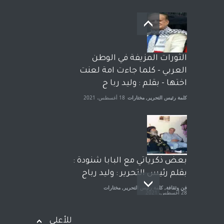
بعد معارك قضائية طاحنة كتب
وترافع فيها بنفسه مرة اخرى..
الشيخ طارق يوسف يقهر
الحكومة الأمريكية ، فأعطوه
الثورات المزيفة في الوطن
الجنسية عن يد وهم صاغرون،
العربي - كلما جاءت امة لعنت
آراء حرة
,
مختارات
7 أبريل، 2023
اختها - بقلم : وليد ربا ح
كلمة رئيس التحرير
,
مختارات
18 أغسطس، 2021
بعض ذكرياتي مع البابا شنودة :
بقلم رئيس التحرير : وليد رباح
فن وثقافة
,
كلمة رئيس التحرير
,
مختارات
28 أغسطس، 2021
للأعلى