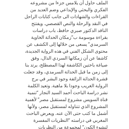
الملف حاول أن يلامس جزءا من مشروعه
الفكري والبحثي والإبداعي وضم العديد من
القراءات والشهادات الى جانب كتابات الراحل
في النقد والرحلة والنص القصصي. ويفتتح
الناقد الدكتور صبري حافظ، باب دراسات
بقراءة موسومة ب”زمكان الحداثة الخاوية
السرمدي” يسعى من خلالها إلى الكشف عن
محتوى الشكل الفني في هذه الرواية الجديدة،
كاشفا عن أن زمكانها السردي الدال، وفق
صياغة باختين الكاشفة لهذا المصطلح، يرتد بنا
إلى زمن ما قبل الحداثة السرمدي، وقد جعلت
قشرة الحداثة الزائفة وجود البشر في برج
الرواية الغريب وجودا بلا ماهية. وتعيد الكلمة
نشر دراسة الباحث أحمد السيد النجار “تنمية
قناة السويس مشروع لمستقبل مصر” لأهمية
المشروع الذي تتناوله لمستقبل مصر، ولأنها
أشمل ما كتب حتى الآن عنه. ويعرض الباحث
المغربي في دراسته “النظريات المفسرة
لنشوء الكون” لمجموعة من النظريات