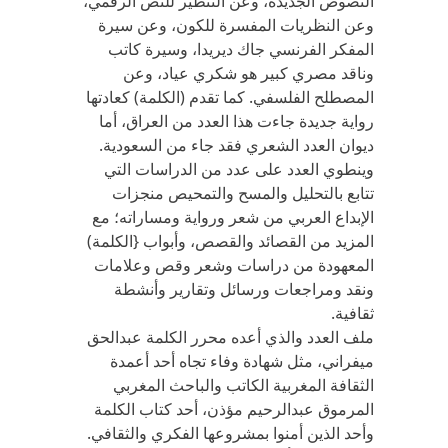
النصوص الجديدة، وعن التنظير للنص الرقمي،
وعن النظريات المفسرة للكون، وعن سيرة
المفكر الفرنسي جاك ديريدا، وسيرة كاتب
وناقد مصري كبير هو شكري عياد، وعن
المصطلح الفلسفي. كما تقدم (الكلمة) كعادتها
رواية جديدة جاءت هذا العدد من العراق، أما
ديوان العدد الشعري فقد جاء من السعودية.
وينطوي العدد على عدد من الدراسات التي
تتابع بالتحليل والمسح والتمحيص منجزات
الإبداع العربي من شعر ورواية ومساراته؛ مع
المزيد من القصائد والقصص، وأبواب {الكلمة)
المعهودة من دراسات وشعر وقص وعلامات
ونقد ومراجعات ورسائل وتقارير وأنشطة
ثقافية.
ملف العدد والذي أعده محرر الكلمة عبدالحق
ميفراني، مثل شهادة وفاء تجاه أحد أعمدة
الثقافة المغربية الكاتب والباحث المغربي
المرموق عبدالرحيم مؤذن، أحد كتاب الكلمة
وأحد الذين أمنوا بمشروعها الفكري والثقافي.