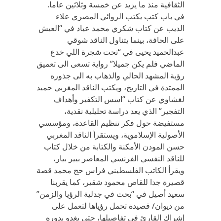
الثقافية منذ ما يزيد عن خمسة وثلاثين عاما.
في باب كتب يكتب الروائي المصري علاء
الديب عن كتاب شكري محمد عياد في “العيش
على الحافة، بينما يتناول الناقد شوقي
عبدالحميد يحيى في “تحت شجرة اللي خدع
الماضي فلم يكن جميلا” رواية تسعى الى تعميق
رؤية المشهد الحالي والذهاب به الى جذوره
الممتدة في التاريخ، ويكتب الناقد المغربي حميد
لغشاوي عن كتاب “اسس التكفير وأهداف
التفجير” الذي يعد دراسة تحليلية نقدية،
مستفيضة حول فكر تنظيم القاعدة، ومؤسسي
الأصولية الإسلاموية، ويستقرأ الناقد المغربي
حسن المودن الأمكنة والكتابة من خلال كتاب
للناقد النفسي الفرنسي المعاصر بيير بيار،
ويقرأ الكاتب الفلسطيني فراس حج محمد قصة
قصيرة جدا للقاص محمود شقير، كما يقربنا
سعيد أصيل في “بحث في جدلية الرؤيا والزمن”
من ديوان/ قصيدة تحمل رؤياها لتعمل على
إشراك القارئ في تفاصيلها، حتى يغدو بدوره