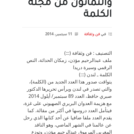
والثمانون من مجلة
الكلمة
في
فن وثقافة
11 سبتمبر، 2014
التصنيف : فن وثقافة (:::)
ملف عبدالرحيم مؤذن، زمكان الحداثة، النص
الرقمي وسيرة دريدا
الكلمة ـ لندن (:::)
يتواقت صدور هذا العدد الجديد من {الكلمة}،
والتي تصدر في لندن ويرأس تحريرها الدكتور
صبري حافظ، العدد 89 سبتمبر/ أيلول 2014
مع هزيمة العدوان البربري الصهيوني على غزة،
فيتأمل العدد دروسها في أكثر من مقالة. كما
يقدم العدد ملفا ضافيا عن أحد كتابها الذي رحل
عن عالمنا في الشهر الماضي، وهو الناقد
المغربي المرموق عبدالرحيم مؤذن، وتودع