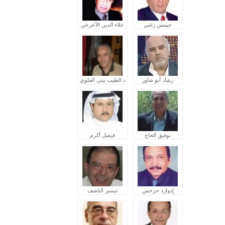
جيمس زغبي
علاء الدين الأعرجي
رشاد أبو شاور
د.الطيب بيتي العلوي
توفيق الحاج
فيصل أكرم
إدوارد جرجس
تيسير الناشف