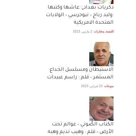
دكريات بغداد ٍ: عاشها وكتبها
:وليد رباح – نيوجرسي – الولايات
المتحدة الامريكية
القصة
,
مختارات
2 مارس، 2023
الاستيطان ومسلسل الخداع
المستمر – قلم : راسم عبيدات
منوعات
23 فبراير، 2023
الكتاب الصَّوتي – عوالم تحت
الأرض – قلم : وهيب نديم وهبه