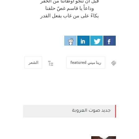
قبل أن تنجو أوطاننا من الحفر
وداعاً يا قاسم غصّ حلقنا
بكاءً على من غاب بفعل القدر
رينا ميني featured
الشعر
جديد صوت العروبة