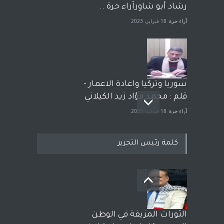
رشاد أبو شاورآراء حرة ..
آراء حرة
18 فبراير، 2023
سوريا وتركيا واعادة الاعمار -
قلم : محمد فؤاد زيد الكيلاني
آراء حرة
18 فبراير، 2023
كلمة رئيس التحرير
بعد معارك قضائية طاحنة كتب
وترافع فيها بنفسه مرة اخرى..
الشيخ طارق يوسف يقهر
الحكومة الأمريكية ، فأعطوه
الثورات المزيفة في الوطن