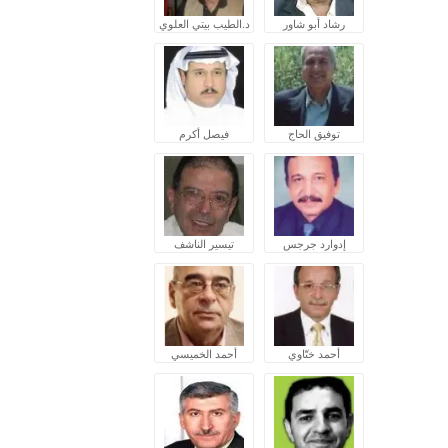
رشاد أبو شاور
د.الطيب بيتي العلوي
توفيق الحاج
فيصل أكرم
إدوارد جرجس
تيسير الناشف
أحمد ختّاوي
أحمد الخميسي