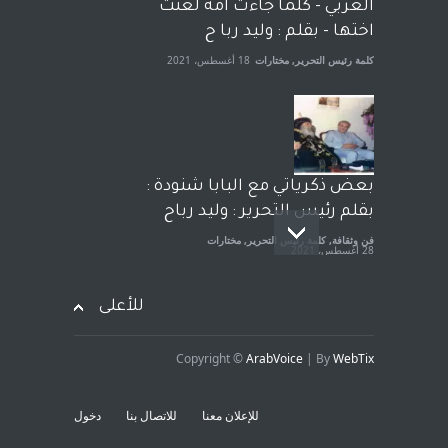
الجنسية عن يد وهم صاغرون،
العربي - كلما جاءت امة لعنت
آراء حرة
,
مختارات
7 أبريل، 2023
اختها - بقلم : وليد ربا ح
كلمة رئيس التحرير
,
مختارات
18 أغسطس، 2021
بعض ذكرياتي مع البابا شنودة :
بقلم رئيس التحرير : وليد رباح
فن وثقافة
,
كلمة رئيس التحرير
,
مختارات
28 أغسطس، 2021
للأعلى
Copyright ©
ArabVoice
| By
WebTix
افتتاحية صوت العروبة : شهادة
خلو من الارهاب - بقلم : وليد
للإعلان معنا
للاتصال بنا
دخول
رباح