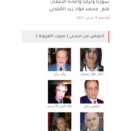
سوريا وتركيا واعادة الاعمار –
قلم : محمد فؤاد زيد الكيلاني
آراء حرة
18 فبراير، 2023
البعض من مبدعي ( صوت العروبة )
آمال عوّاد رضوان
وليد رباح
جيمس زغبي
علاء الدين الأعرجي