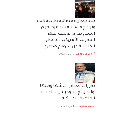
بعد معارك قضائية طاحنة كتب
وترافع فيها بنفسه مرة اخرى..
الشيخ طارق يوسف يقهر
الحكومة الأمريكية ، فأعطوه
الجنسية عن يد وهم صاغرون،
آراء حرة
,
مختارات
7 أبريل، 2023
دكريات بغداد ٍ: عاشها وكتبها
:وليد رباح – نيوجرسي – الولايات
المتحدة الامريكية
القصة
,
مختارات
2 مارس، 2023