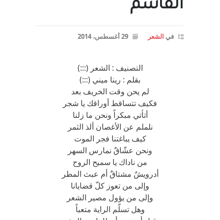
القاسم
في
الشعر
29 أغسطس، 2014
التصنيف : الشعر (:::)
بقلم : رينا ميني (:::)
لم يحن وقت الخريف بعد
فكيف تتساقط أوراقك يا شجر
أتأتي مبكراً ونحن ما زلنا
نلملم عن الأغصان ألذ الثمر
كيف يباغتنا فجر الموت
ونحن عشّاقٌ نمارس السهر
من ناداك يا سميح الروح
أدرويشٌ مشتاقٌ أم عبث المطر
وإلى من تعوز كلّ قضايانا
وإلى من يؤول مصير الشعر
وهل تسلّم الراية متعباً