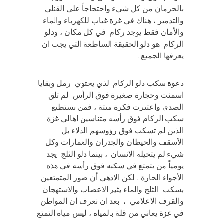
بالحرمان من كل شيء واحتجاجاً على القتلى
والتدمير ، هناك في غزة غياب للكهرباء والماء
والأمان فقط يوجد ركام في كل مكان ، ودلو
الركام هو دلو الحقيقة الساطعة التي يجب ان
يعرفها الجميع .
دعوة سكب دلو الركام الذي يحتوي رمل وبقايا
اسمنت وحجارة صغيرة فوق الرأس لم تلق
الصدى واعتبرت فكرة ميتة ، فمن يستطيع
سكب الركام فوق رأسه متناسين اهالي غزة
الذين لم تسكب فوق رؤوسهم الدلاء بل
الأسقف والحيطان والجدران والعمارات وكل
شيء لم يتخيله الانسان ، بينما دلو الثلج يجد
يومياً من يتمتع في سكبه فوق رأسه في هذه
الأجواء الحارة ، لكن الادهى أن صور المتمتعين
بسكب الثلج والماء يثير الاعصاب والاستهجان
والقرف الاعلامي ، بعد ان نعرف ان المواطن
في غزة يعاني من قلة بالمياه ، ليس مياه التمتع