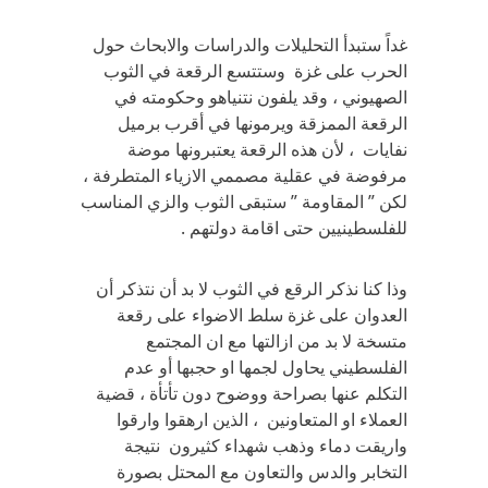
غداً ستبدأ التحليلات والدراسات والابحاث حول
الحرب على غزة وستتسع الرقعة في الثوب
الصهيوني ، وقد يلفون نتنياهو وحكومته في
الرقعة الممزقة ويرمونها في أقرب برميل
نفايات ، لأن هذه الرقعة يعتبرونها موضة
مرفوضة في عقلية مصممي الازياء المتطرفة ،
لكن ” المقاومة ” ستبقى الثوب والزي المناسب
للفلسطينيين حتى اقامة دولتهم .
وذا كنا نذكر الرقع في الثوب لا بد أن نتذكر أن
العدوان على غزة سلط الاضواء على رقعة
متسخة لا بد من ازالتها مع ان المجتمع
الفلسطيني يحاول لجمها او حجبها أو عدم
التكلم عنها بصراحة ووضوح دون تأتأة ، قضية
العملاء او المتعاونين ، الذين ارهقوا وارقوا
واريقت دماء وذهب شهداء كثيرون نتيجة
التخابر والدس والتعاون مع المحتل بصورة