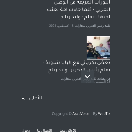
الحكومة الأمريكية ، فأعطوه
الثورات المزيفة في الوطن
الجنسية عن يد وهم صاغرون،
العربي - كلما جاءت امة لعنت
آراء حرة
,
مختارات
7 أبريل، 2023
اختها - بقلم : وليد ربا ح
كلمة رئيس التحرير
,
مختارات
18 أغسطس، 2021
بعض ذكرياتي مع البابا شنودة :
بقلم رئيس التحرير : وليد رباح
فن وثقافة
,
كلمة رئيس التحرير
,
مختارات
28 أغسطس، 2021
للأعلى
Copyright ©
ArabVoice
| By
WebTix
افتتاحية صوت العروبة : شهادة
خلو من الارهاب - بقلم : وليد
للإعلان معنا
للاتصال بنا
دخول