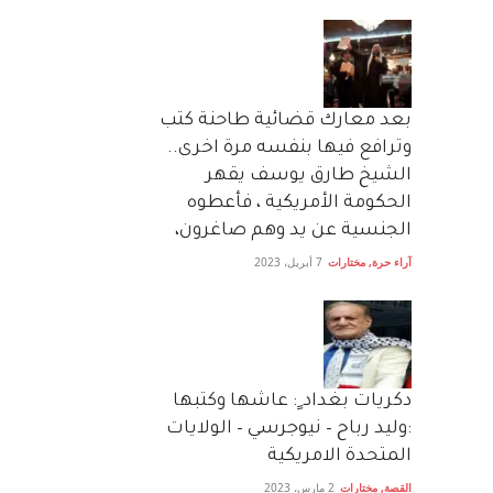
بعد معارك قضائية طاحنة كتب
وترافع فيها بنفسه مرة اخرى..
الشيخ طارق يوسف يقهر
الحكومة الأمريكية ، فأعطوه
الجنسية عن يد وهم صاغرون،
آراء حرة
,
مختارات
7 أبريل، 2023
دكريات بغداد ٍ: عاشها وكتبها
:وليد رباح – نيوجرسي – الولايات
المتحدة الامريكية
القصة
,
مختارات
2 مارس، 2023