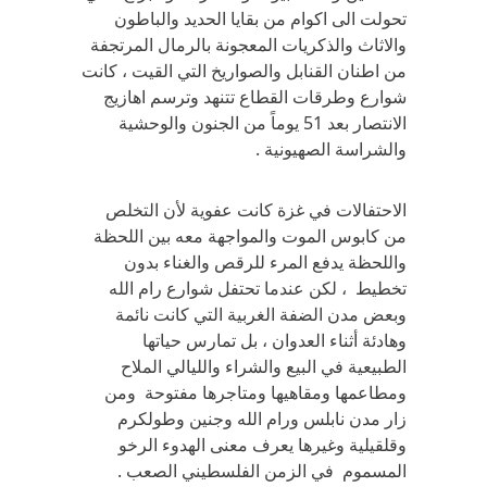
تحولت الى اكوام من بقايا الحديد والباطون
والاثاث والذكريات المعجونة بالرمال المرتجفة
من اطنان القنابل والصواريخ التي القيت ، كانت
شوارع وطرقات القطاع تتنهد وترسم اهازيج
الانتصار بعد 51 يوماً من الجنون والوحشية
والشراسة الصهيونية .
الاحتفالات في غزة كانت عفوية لأن التخلص
من كابوس الموت والمواجهة معه بين اللحظة
واللحظة يدفع المرء للرقص والغناء بدون
تخطيط ، لكن عندما تحتفل شوارع رام الله
وبعض مدن الضفة الغربية التي كانت نائمة
وهادئة أثناء العدوان ، بل تمارس حياتها
الطبيعية في البيع والشراء والليالي الملاح
ومطاعمها ومقاهيها ومتاجرها مفتوحة ومن
زار مدن نابلس ورام الله وجنين وطولكرم
وقلقيلية وغيرها يعرف معنى الهدوء الرخو
المسموم في الزمن الفلسطيني الصعب .