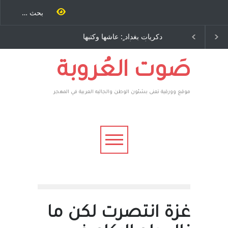
ية طاحنة كتب
دكريات بغداد ٍ: عاشها وكتبها
الاستيطان ومسلسل ا
سه مرة اخرى..
:وليد رباح – نيوجرسي –
المستمر - قلم : راسم ع
رق يوسف يقهر
الولايات المتحدة الامريكية
يكية ، فأعطوه
 وهم صاغرون،
صَوت العُروبة
موقع وورقية تعنى بشئون الوطن والجاليه العربية في المهجر
غزة انتصرت لكن ما