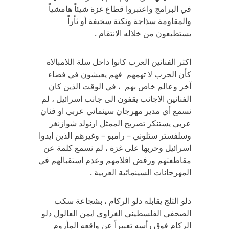
في البرامج واعتبروا قطاع غزة شيئاً هامشياً
والمقاومة سذاجة ونكتة سخيفة أو ثأراً
يستطيعون من خلاله الانتقام .
اكثر الفنانين العرب كانوا داخل سلة اللامبالاة
كأن الحرب لا تهمهم فهم يعيشون في فضاء
آخر وعالم خاص بهم ، في الوقت الذين كان
الفنانين الاجانب يقفون الى جانب اسرائيل ، لم
نسمع أي مدير مهرجان سينمائي عربي او فنان
عربي يستنكر تصريح الممثل ارنولد شوازنغر
وسلفستر ستلوني – رامبو – وغيرهم الذين ايدوا
اسرائيل وحربها على غزة ، لم نسمع كلمة عن
مقاطعتهم ورفض افلامهم وعدم استقبالهم في
المهرجانات السينمائية العربية .
دلو الثلج يقابله دلو الركام ، بشجاعة سكب
الصحفي الفلسطيني الغزاوي ايمن العالول دلو
الركام فوق رأسه تعبيراً عن واقعه المأزوم