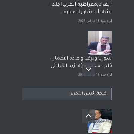
زيف ديمقراطية الغرب! قلم :
رشاد أبو شاورآراء حرة ..
آراء حرة
18 فبراير، 2023
سوريا وتركيا واعادة الاعمار -
قلم : محمد فؤاد زيد الكيلاني
آراء حرة
18 فبراير، 2023
كلمة رئيس التحرير
بعد معارك قضائية طاحنة كتب
وترافع فيها بنفسه مرة اخرى..
الشيخ طارق يوسف يقهر