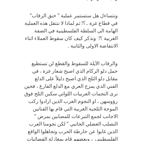
ونتساءل هل ستستمر عملية ” خنق الرقاب”
في قطاع غزة ..؟! ثم لماذا لا تنتقل هذه العملية
الهامة الى السلطة الفلسطينية في الضفة
الغربية ؟! ونذكر كيف كان سقوط العملاء اثناء
الانتفاضة الاولى والثانية .
والرقاب الآيلة للسقوط والقطع لن تستطيع
حمل دلو الركام الذي اصبح شعار غزة ، في
مقابل دلو الثلج الذي اصبح دليلاً على الدلع
الفني الذي يمزج العري مع الدلع الفارغ ، فحين
نرى النجمات العربيات اللواتي سكبن الثلج فوق
رؤوسهن ، او النجوم العرب الذين ارادوا ركب
الموجة الثلجية الغربية التي قام بها الفنانين
الاجانب لجمع التبرعات للمصابين بمرض ”
التصلب العضلي الجانبي ” لكن نجومنا العرب
الذين غابوا عن خارطة الحرب وتجاهلوا الواقع
الفلسطيني ، وبعضهم قام بمغازلة الفضائيات