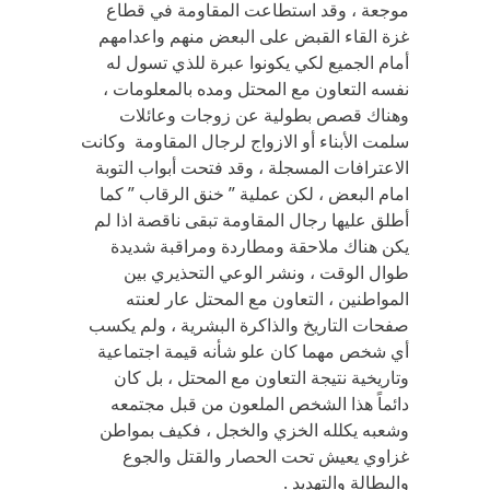
موجعة ، وقد استطاعت المقاومة في قطاع
غزة القاء القبض على البعض منهم واعدامهم
أمام الجميع لكي يكونوا عبرة للذي تسول له
نفسه التعاون مع المحتل ومده بالمعلومات ،
وهناك قصص بطولية عن زوجات وعائلات
سلمت الأبناء أو الازواج لرجال المقاومة وكانت
الاعترافات المسجلة ، وقد فتحت أبواب التوبة
امام البعض ، لكن عملية ” خنق الرقاب ” كما
أطلق عليها رجال المقاومة تبقى ناقصة اذا لم
يكن هناك ملاحقة ومطاردة ومراقبة شديدة
طوال الوقت ، ونشر الوعي التحذيري بين
المواطنين ، التعاون مع المحتل عار لعنته
صفحات التاريخ والذاكرة البشرية ، ولم يكسب
أي شخص مهما كان علو شأنه قيمة اجتماعية
وتاريخية نتيجة التعاون مع المحتل ، بل كان
دائماً هذا الشخص الملعون من قبل مجتمعه
وشعبه يكلله الخزي والخجل ، فكيف بمواطن
غزاوي يعيش تحت الحصار والقتل والجوع
والبطالة والتهديد .