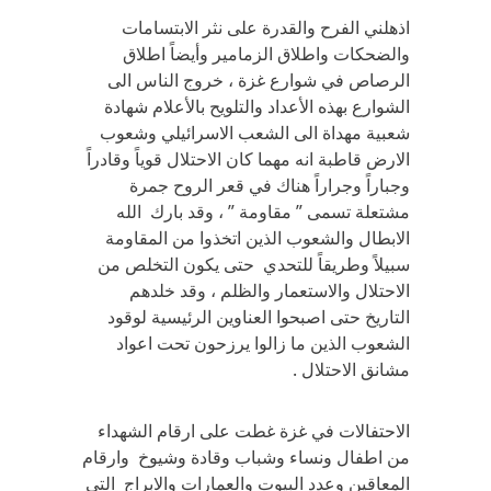
اذهلني الفرح والقدرة على نثر الابتسامات
والضحكات واطلاق الزمامير وأيضاً اطلاق
الرصاص في شوارع غزة ، خروج الناس الى
الشوارع بهذه الأعداد والتلويح بالأعلام شهادة
شعبية مهداة الى الشعب الاسرائيلي وشعوب
الارض قاطبة انه مهما كان الاحتلال قوياً وقادراً
وجباراً وجراراً هناك في قعر الروح جمرة
مشتعلة تسمى ” مقاومة ” ، وقد بارك الله
الابطال والشعوب الذين اتخذوا من المقاومة
سبيلاً وطريقاً للتحدي حتى يكون التخلص من
الاحتلال والاستعمار والظلم ، وقد خلدهم
التاريخ حتى اصبحوا العناوين الرئيسية لوقود
الشعوب الذين ما زالوا يرزحون تحت اعواد
مشانق الاحتلال .
الاحتفالات في غزة غطت على ارقام الشهداء
من اطفال ونساء وشباب وقادة وشيوخ وارقام
المعاقين وعدد البيوت والعمارات والابراج التي