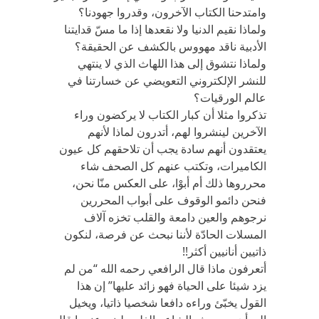
وامتدحنا الكتاب الآخرون، وقدروا جهودنا؟
ولماذا نقيم الدنيا ولا نقعدها إذا ما مسّ قدايتنا
الأدبية ناقد مهووس بالكشف عن الحقيقة؟
ولماذا نتشوق إلى هذا اللهاث الذي لا ينتهي
للنشر الإلكتروني التعويضي عن خسارتنا في
عالم الورقيات؟
تذكروا مثلا أن كبار الكتاب لا يركضون وراء
الآخرين لينشروا لهم، أتدرون لماذا لأنهم
يعتقدون أنهم سادة يجب أن تلاحقهم كل عيون
الكاميرات، وتكتب عنهم كل الصحف شاء
محرروها ذلك أم أبوْا، على العكس منّا نحن،
فنحن دائمو الوقوف على أبواب المحررين
نرجوهم والعين دامعة والقلب تخزه آلاف
المسلات الحادّة لأننا نبحث عن فرصة، لنكون
ذاتيين أنانيين أكثر!!
أتعرفون ماذا قال الرافعي رحمه الله “من لم
يزد شيئا على الحياة فهو زائد عليها” إن هذا
القول يخبّئ وراءه دافعا شخصيا ذاتيا، ويخيل