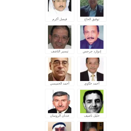
توفيق الحاج
فيصل أكرم
إدوارد جرجس
تيسير الناشف
أحمد ختّاوي
أحمد الخميسي
خليل ناصيف
عدنان الروسان