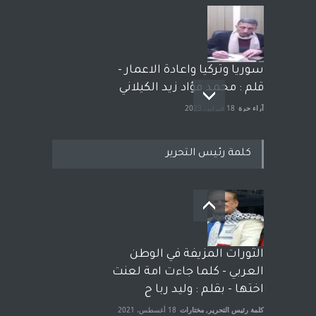
سوريا وتركيا واعادة الاعمار -
قلم : محمد فؤاد زيد الكيلاني
آراء حرة
18 فبراير، 2023
كلمة رئيس التحرير
بعد معارك قضائية طاحنة كتب
وترافع فيها بنفسه مرة اخرى..
الشيخ طارق يوسف يقهر
الحكومة الأمريكية ، فأعطوه
الثورات المزيفة في الوطن
الجنسية عن يد وهم صاغرون،
العربي - كلما جاءت امة لعنت
آراء حرة
,
مختارات
7 أبريل، 2023
اختها - بقلم : وليد ربا ح
كلمة رئيس التحرير
,
مختارات
18 أغسطس، 2021