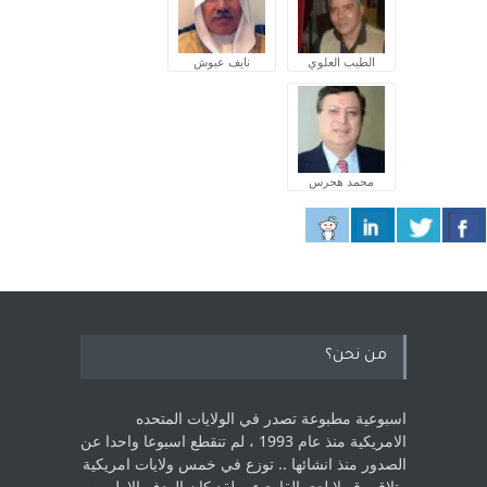
الطيب العلوي
نايف عبوش
محمد هجرس
من نحن؟
اسبوعية مطبوعة تصدر في الولايات المتحده
الامريكية منذ عام 1993 ، لم ‏تنقطع اسبوعا واحدا عن
الصدور منذ انشائها .. توزع في خمس ولايات امريكية
‏وتلاقي قبولا لدى القارىء ..‏ لقد كان الهدف الاول من