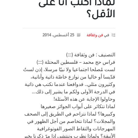
لماذا أكتبُ أنا على
الأقل؟
في
فن وثقافة
25 أغسطس، 2014
التصنيف : فن وثقافة (:::)
فراس حج محمد – فلسطين المحتلة (:::)
لست مُصلحا اجتماعيا ولا نبيّا مرسلا، إذن لستُ
قدّيسا أو خاليا من نوازع خاصّة ذاتية وأنانية،
وكثيرون مثلي.. فدوافعنا عندما نكتب هي ذاتية
في الدرجة الأولى ولكم ما يشير إلى ذلك…
وحاولوا الإجابة عن هذه الأسئلة!
لماذا نتكاثر على أبواب الجوائز صغيرها
وكبيرها؟ لماذا نتزاحم في الطريق إلى الصحف
والمجلات؟ لماذا نتخاصم من أجل الظهور في
المهرجانات والتقاط الصور الفوتوغرافية
الأنيقة؟ ولماذا نطرب وننتشي إذا مرّ ذكرنا بخير