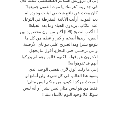
إلي أن دروريش الشاعر الفلسطيني عندما قال
في جداريته “هزمتك يا موت الفنون جميعها”
كان يبحث عن دافع شخصي ليثبت وجوده لما
بعد الموت، أرأيت الأنانية المفرطة في التوغل
عند الكتّاب، يريدون الحياة وما بعد الحياة!!
أنا أكتب لتصبح (الأنا) أكثر من نون محصورة بين
ألفين، أريدها أضخم وأكبر وأعظم من كل ما
يتوقع بشر! وهذا تصريح علني بنواياي الأرضية،
وإنني نرجسي حتى النخاع، أقول ما يخجل
الآخرون عن قوله، لكنهم قالوه وهم لم يدركوا
أنهم قد تفوهوا به!!
إنني ما زلت أتوق لأرى نفسي الوحيد الذي
يسود هذا العالم، في كل شيء، ولن أمانع لو
أصبحتُ مركزَ الكون، من منكم ليس مثلي!
فقط من هو ليس مثلي ليس بشرا أو أنه ليس
سويّا، فلا وجود اليوم للأنبياء بيننا!!