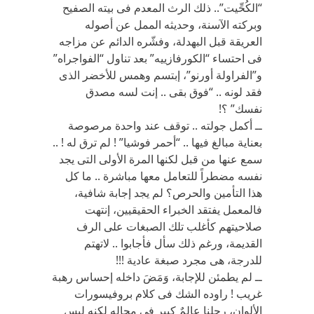
“الكُحِّيت”.. ذلك الرث المعدم فى بيته الصفيح
وبركته الآسنة، وحديثه الممل عن أصوله
العريقة قبل البهدلة، وفشّره الدائم عن مزاجه
فى احتساء “الكورفازييه” بعد تناول “الفواجراه”
و”الفراولة أورنو”، إبتسم وهمس للأخضر الذى
فقد لونه .. “فوق بقى .. إنت لسه مصدق
نفسك” ؟!
ــ أكمل جولته .. توقف عند واحدة مرصوصة
بعناية مبالغ فيها .. “أحمر فوشيا” ! لم ترق له ! ..
سمع عنها من قبل لكنها المرة الأولى التى يجد
نفسه مضطراً للتعامل معها مباشرة .. ما كل
هذا التأمين والحرص؟ لم يجد إجابة شافية،
فالمعمل يفتقد الخبراء الحقيقيين، إنتهت
صلاحيتهم كأغلب تلك الصبغات على الرف
القديمة، ورغم ذلك سأل فأجابوا .. لاتهتم
للدرجة، هى مجرد صبغة عادية !!!
ــ لم يطمئن للإجابة، وَمَضَ داخله إحساس رهبة
غريب ! راوده الشك فى كلام بروفيسورات
الألوان، رجلنا عالمٌ كبير فى مجاله لكنه ليس