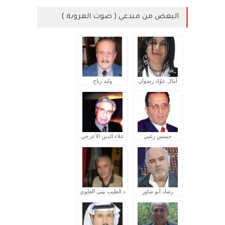
البعض من مبدعي ( صوت العروبة )
آمال عوّاد رضوان
وليد رباح
جيمس زغبي
علاء الدين الأعرجي
رشاد أبو شاور
د.الطيب بيتي العلوي