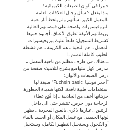
خبيرا فى ألوان الصبغات الكيميائية !
ماذا يفعل ؟ سأل رجال العلاقات العامة
بالمعمل الكبير، سألهم ولم يلحظ أثار نعمة
البروفيسورات واضحة على قمصانهم الغالية
وربطاتهم الأنيقة تطوق الأعناق، أجابوه جميعا
كشريط التسجيل: طبعاً عليك ببروفيسورات
المعمل .. هم النخبة .. هم الكريمة .. هم قشطة
الحليب كاملة الدسم !!
ــ هناك، فى طرف مظلم من ناحية المعمل ..
مدرس كهل متواضع يشرح لتلاميذه صفحة من
درس الصبغات والألوان:
“أحمر فوشيا Fuchsin basic” صبغة لها
استخدامات طبية نافعة، لكنها شديدة الخطورة،
جزيئاتها أخف من الجاذبية .. إذا فُتِح غطاء
الزجاجة دون حرص، تنتشر حتى الى داخل
الرئتين .. غبارها لا يُرى بالعين المجردة .. يظهر
لونها الحقيقى مع غسل المكان أو الجسد بالماء
أو الكحول ويستحيل التطهير الكامل، ويستحيل