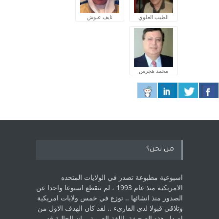
الطيب العلوي
نايف عبوش
محمد هجرس
من نحن؟
اسبوعية مطبوعة تصدر في الولايات المتحده
الامريكية منذ عام 1993 ، لم ‏تنقطع اسبوعا واحدا عن
الصدور منذ انشائها .. توزع في خمس ولايات امريكية
‏وتلاقي قبولا لدى القارىء ..‏ لقد كان الهدف الاول من
اصدار هذه الصحيفة باللغة العربية .. ان الجالية قد