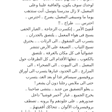
لوحدك سوف يكون، والعاقبة علينا وعلى
المعمل، لا زال مدرسنا يتوسل، أنت ستذهب
يوما ما وسيبقى المعمل، يصرخ .. احترس ..
احترس ….. طراخ .. !!
قُضِىّ الأمر .. إنكسرت الزجاجة .. الغبار الخفى
يسبح فى هواء المعمل .. يلتصق بالجدران ..
يتسرب الى الشقوق .. الى الرئات .. .. يخترق
نسيج الثياب .. الصبغة على الأرض تنتشر
عشوائياً فى كل مكان بالغرفة .. تلتصق
بالكعوب .. تنقلها الأقدام الى كل الطرقات حول
المعمل .. الى البيوت .. الى الصحراء .. الى
المزارع .. الى الحدود، غبارها يتسرب الى أوراق
بروفيسور سيسافر غدا أو بعد الغد، يتسرب
حتى الى ملابس رجلنا دون أن يشعر !
ــ يعلو التصفيق من جديد .. ينتشى صاحبنا ..
يخرج الجميع .. غبار “أحمر فوشيا” داخل
صدورهم .. على جلودهم ولا يرونه .. تصطف
بروفيسروات الألوان .. تتحاكك أقفيتهمُ ..