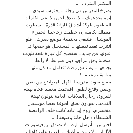
المكتنز المترف ! ..
يصرخ المدرس فى رجلنا .. إحترس سيدى ..
إنهم يخدعونك .. لا تصدق لحن ولا لحم الكلمات
المطعون تلوكهُ أشداقُ فارغةُ قذرهْ .. سيتلوث
معملك بكامله إن حطمت زجاجتنا الحمراء
الفوشيا .. فلتبقى مجتمعةَ موضع بصرك .. فلو
انتثرت تفقد نفعيتها .. المستحيل هو جمعها فى
عبوتها من جديد .. ستصبح كل غبارة بقعة تلويث
ضخمة وفق مزاجها دون ضوابط، لا رابط
يجمعها .. وستنفق وقتك تتعامل مع كل منها
بطريقة مختلفة !
يضيع صوت مدرسنا الكهل المتواضع بين نعيق
ونقيق وقرّعٍ لطبول اقتحمت معملنا فجأة تهيئة
للغزوة، رجال العلاقات العامة يتولون تهيئة
التلاميذ، يقودون نعيق الجوقة بعصا موسيقار
متخضرم، أروع إبداعاته كانت خلف الراقصة
الشمطاء داخل حانة وضيعة !! ..
احترس .. أتوسل اليك .. لا تصدق بروفيسورات
الألوان .. لا تمنحهم أذنيك .. العبء على كاهلك