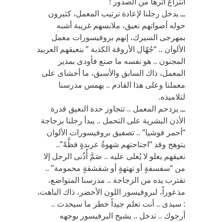
انتزاع أثرها من الصدور !
ــ يدخل رجلنا لإعادة ترتيب المعمل، كثيرون
حوله أصواتهم نعيق، ملابسهم غريبة أشبه
بمهرجى السيرك، إنهم بروفيسورات معمل
الألوان .. “جُهّال الأروقة الكذبة ” بنعيقهم العربيد
المجنون .. هو نفسه ما صنع فأودى بمدير
المعمل، ذاك السابق والأسبق، ما أخشاى على
معملنا وعلى هذا القادم .. يهمس مدرسنا
لتلاميذه.
ــ يزدحم المعمل .. تتجاوز حدة النعيق قدرة
الأذن البشرية على التحمل .. يبدأ رجلنا بزجاجة
“أحمر فوشيا” .. تصفيق بروفيسورات الألوان
يتوهج وقد “اجتاحتهم شهوةُ عربدةٍ فظَّهْ”..
نعيقهم يعلو لا يُعلى عليه .. صَمَّ أُذُنى الرجل إلا
من “سفسفةٍ أو تهتهةٍ أو شقشقةٍ محمومة” ..
تقترب يده من الزجاجة .. مدرسنا المتواضع،
مذعوراً، لبروفيسور اللون الأخضر، ذاك الباهت،
: سيدى .. أنت تعلم جيداً خطر ما سيحدث ..
أرجوك .. تدخل .. يشيح البرفيسور بوجهه