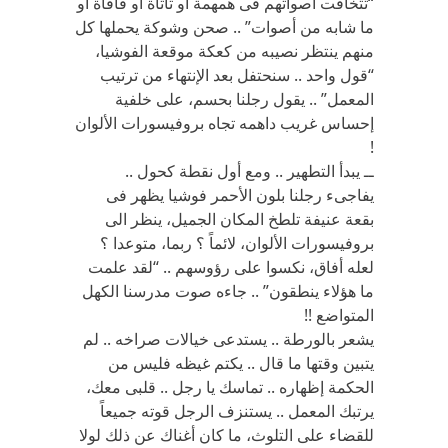
“تتخافت أصواتهم فى همهمة أو ثأثأة أو فأفأة أو
ما شابه من أصوات” .. صحن وشوكة يحملها كل
منهم ينتظر نصيبه من كعكة موقعة الفوشيا،
“قول واحد .. سنحتفل بعد الإنتهاء من ترتيب
المعمل” .. يقول رجلنا بحسم، على خلفية
إحساس غريب داهمه تجاه بروفيسورات الألوان
!
ــ يبدأ التطهير .. ومع أول نقطة كحول ..
يفاجىء رجلنا بلون الأحمر فوشيا يظهر فى
بقعة عنيفة تلطخ المكان الجميل، ينظر الى
بروفيسورات الألوان، لائماً ؟ ربما، متوعدا ؟
لعله أفاق، نكسوا على رؤوسهم .. “لقد علمت
ما هؤلاء ينطقون” .. جاءه صوت مدرسنا الكهل
المتواضع !!
يشعر بالورطة .. يستدعى خيالات صراخه .. لم
يتبين وقتها ما قال .. يكتم غيظه فليس من
الحكمة إظهاره .. تماسك يا رجل .. قلبى معك،
يرتبك المعمل .. يستنزف الرجل قوته جميعاً
للقضاء على التلوث، ما كان أغناك عن ذلك لولا