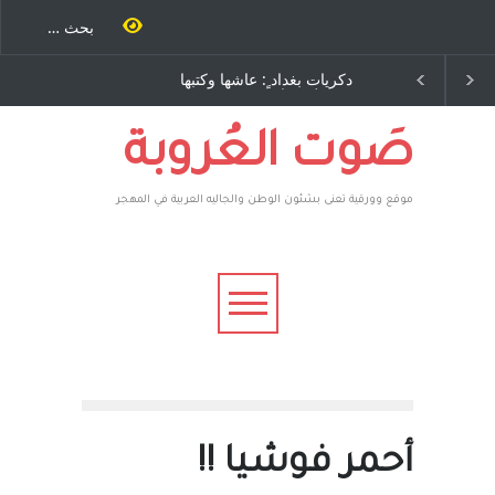
احنة كتب
دكريات بغداد ٍ: عاشها وكتبها
الاستيطان ومسلسل الخدا
رة اخرى..
:وليد رباح – نيوجرسي –
المستمر - قلم : راسم عبيدا
وسف يقهر
الولايات المتحدة الامريكية
 ، فأعطوه
 صاغرون،
صَوت العُروبة
موقع وورقية تعنى بشئون الوطن والجاليه العربية في المهجر
أحمر فوشيا !!