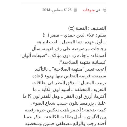
في
منوعات
25 أغسطس، 2014
التصنيف : القصة (:::)
بقلم : علاء الدين حمدي – مصر (:::)
ــ أول عهده بدنيا المعمل .. لفت انتباهه
زجاجات مرصوصة على رف قديمة، سأل
أصدقاءه .. جاءه رد دون مبالاة .. “صبغات ألوان
كيميائية منتهية الصلاحية”.
أعجبه تعبير “منتهية الصلاحية” .. بالتأكيد
سيمنحه فرصة التخلص منها بهدوء لإعادة
ترتيب المعمل ! .. دقق النظر فى بطاقات
التعريف المختلفة .. أسود لون الكآبة .. ما
أكثرها، أزرق لون الفقر .. وهل للفقر لون ؟! ما
علينا ، بزرميط يتلون حسب شعاع الضوء ..
كمية ضخمة ! أخضر باهت يعكس حيرة رقصه
بين الألوان .. تأمل بطاقته الكالحة .. تذكر عمنا
أحمد رجب والرائع مصطفى حسين وشخصية