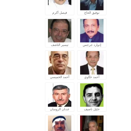
توفيق الحاج
فيصل أكرم
إدوارد جرجس
تيسير الناشف
أحمد ختّاوي
أحمد الخميسي
خليل ناصيف
عدنان الروسان