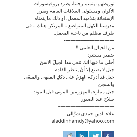
توريطهم، يتمتم رجلنا، يطرد بروفيسورات
الألوان ومسئولى العلاقات العامة ويقرر
الإستعانة بتلاميذ المعمل، أو ذلك ما يتمناه
مدرسنا الكهل المتواضع .. المرتكن هناك .. فى
طرف مظلم من ناحية المعمل.
——————————-
من الخيال العلمى !!
ضمير مستتر:
أحلى ما فيها أنك تنعى هذا الجيلَ الآسنْ
جيل لا يصنع إلا أنْ ينتظر القادم
جيل قد أدركه الهِرَمُ على دككِ المقهى والمبغَى
والسجن
جيل مملوء بالمهزومين الموتى قبل الموت.
صلاح عبد الصبور
———————————–
علاء الدين حمدى شوَّالى
aladdinhamdy@yahoo.com