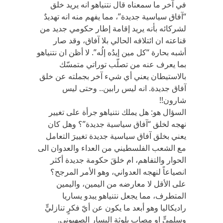
في آخر ما سمعناه قال نتنياهو انه يريد خلق
“آفاق سياسية جديدة”، مما يفهم منه انه تهديدٌ
لشركائه بأنه يريد إقامة إطار حكومي جديد من
قناعته ان ائتلافه الحالي بلا آفاق، وقد صار
أشبه بحارة “كل مين إيدُه إلُه”. لا أظن ان نتنياهو
بما يعرف عنه من تصلّب توراتي متمسّك
بالاستيطان يعني أي شيء آخر بجملته عن خلق
آفاق جديدة. انه ليس رابين.. وحتى ليس
شارون!!
السؤال هو: هل يملك نتنياهو جرأة على تغيير
نهجه لخلق “آفاق سياسية جديدة”؟ وهل كان
يعني بخلق آفاق سياسية جديدة تغييرَ التعامل
مع الشعب الفلسطيني من العداء والعدوان الى
الحوار والتفاهم، ام خلقَ حكومة جديدة أكثر
انصياعاً لنهجه العدواني، وهو الأمر المرجح؟
على الأقل لا معارضه من اليمين، واليمين
المتطرف، مما يجعل نتنياهو يبدو يساريا
راديكاليا وهو أبعد ما يكون عن أيّ فكرٍ تنازليٍّ
وسلميٍّ او مصابٍ بلوثةِ اليسار الصهيوني.