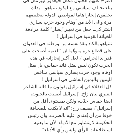
أقترح عليهم الحلول مكان أفيغدور ليبرمان في
بناء تحالف سياسي مع ليكود نتنياهو… بذلك
يحققون إنجازا هاما لمواطني الدولة بتخليصهم
مرة والى الأبد من أوهام وجود حزب يساري
اشتراكي.. جعل من تعبير “يسار” كلمة مرادفة
للخيانة القومية في إسرائيل!!
نتنياهو بالكاد ينقذ نفسه من ورطته في العدوان
على قطاع غزة متوهّما ان “العتمة أصبحت على
قدر يد الحرامي”، لعل أكبر إنجازاته في هذه
الحرب تكون ليس بقتل قائد حماس، بل بقتل
أوهام وجود حزب يساري سياسي منافس
لليمين واليمين الفاشي في إسرائيل!!
كل العقلاء في إسرائيل يقولون ما قاله الشاعر
العبري نتان زاخ: “إسرائيل أصيبت بالجنون،
ايضا حماس جنّت، ولكن بمستوى أقل من
إسرائيل”، يضيف زاخ: “انه لا يكتب للصحافة
خوفا من أن يُعتدى عليه بالضرب، وان رئيس
الحكومة لا يتشاور مع الأدباء، لأن ما يعنيه
استطلاعات الرأي وليس رأي الأدباء”.