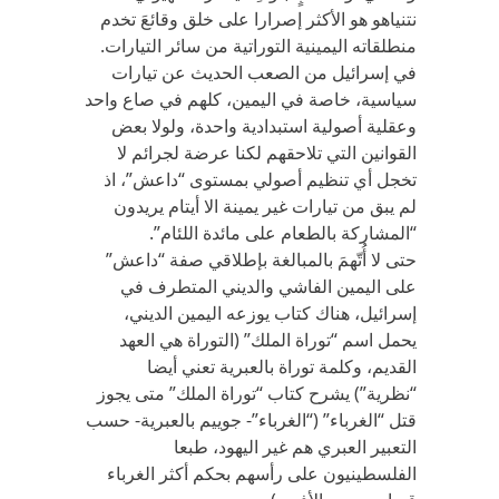
نتنياهو هو الأكثر إصرارا على خلق وقائعَ تخدم
منطلقاته اليمينية التوراتية من سائر التيارات.
في إسرائيل من الصعب الحديث عن تيارات
سياسية، خاصة في اليمين، كلهم في صاع واحد
وعقلية أصولية استبدادية واحدة، ولولا بعض
القوانين التي تلاحقهم لكنا عرضة لجرائم لا
تخجل أي تنظيم أصولي بمستوى “داعش”، اذ
لم يبق من تيارات غير يمينة الا أيتام يريدون
“المشاركة بالطعام على مائدة اللئام”.
حتى لا أُتّهمَ بالمبالغة بإطلاقي صفة “داعش”
على اليمين الفاشي والديني المتطرف في
إسرائيل، هناك كتاب يوزعه اليمين الديني،
يحمل اسم “توراة الملك” (التوراة هي العهد
القديم، وكلمة توراة بالعبرية تعني أيضا
“نظرية”) يشرح كتاب “توراة الملك” متى يجوز
قتل “الغرباء” (“الغرباء”- جوييم بالعبرية- حسب
التعبير العبري هم غير اليهود، طبعا
الفلسطينيون على رأسهم بحكم أكثر الغرباء