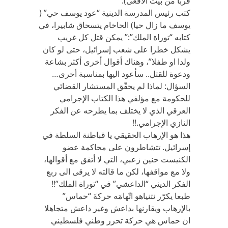
قربا من بيت الأفعى).
كتب رئيس المدرسة الدينية “عود يوسف حي” (
يوسف ما زال حيا) الحاخام يتسحاق شابيرا، في
كتابه “توراة الملك”:” يمكن قتل كل غريب
يشكل خطرا على شعب إسرائيل، حتى لو كان
ولدا او طفلا”، وهناك أقوال أخرى أكثر بشاعة
ودعوة للقتل.. سأعود اليها بمناسبة أخرى…
السؤال: لماذا لم يحقّق المستشار القضائي
للحكومة مع مؤلفي هذا الكتاب الإجرامي
العرقي الذي لا يختلف بما يطرحه عن الفكر
النازي الإجرامي.!!
هذا هو الإرهاب الحقيقي يا قباطنة السلطة في
إسرائيل. تتشاطرون على محاكمة عضو
الكنيست حنين زعبي، التي لا أتفق مع أقوالها،
ولا مع مواقفها، لكن ما قالته لا يرقى الى ربع
الفكر الديني “الداعشي” في “توراة الملك”!!
طبعا يكرّر نتنياهو اتّهامَه حركةَ “حماس”
بالإرهاب ويقارنها بداعش وغير داعش متجاهلا
ان حماس هي حركة تحرر وطني فلسطيني