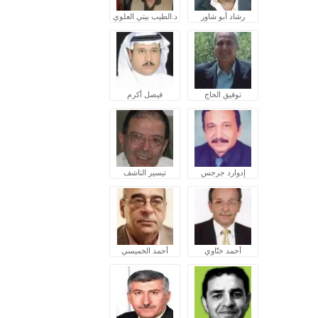
رشاد أبو شاور
د.الطيب بيتي العلوي
توفيق الحاج
فيصل أكرم
إدوارد جرجس
تيسير الناشف
أحمد ختّاوي
أحمد الخميسي