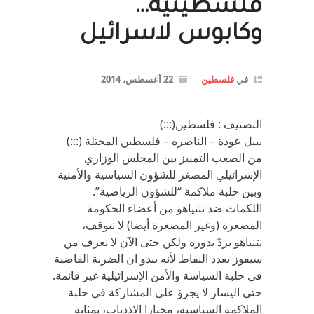
فلسطينية…
وكابوس لاسرائيل
في
فلسطين
22 أغسطس، 2014
التصنيف : فلسطين(:::)
نبيل عودة – الناصره – فلسطين المحتلة (:::)
من الصعب التمييز بين المجلس الوزاري
الإسرائيلي المصغر للشؤون السياسية والأمنية
وبين حلبة ملاكمة “للشؤون الرياضية”.
اللكمات ضد نتنياهو من أعضاء الحكومة
المصغرة (وغير المصغرة أيضا) لا تتوقف،
نتنياهو يردّ بدوره ولكن حتى الآن لا نعرف من
سيفوز بعدد النقاط لأنه يبدو ان الضربة القاضية
في حلبة السياسة والأمن الإسرائيلية غير قائمة.
حتى اليسار لا يجرؤ على المشاركة في حلبة
الملاكمة السياسية، مختارا الاذدناب، بمثابة