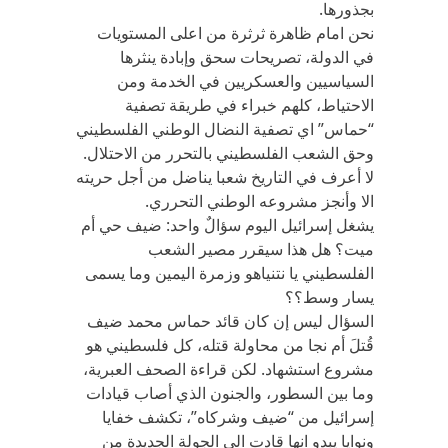
بجذورها.
نحن امام ظاهرة ثرثرة من اعلى المستويات
في الدولة، تصريحات سحق وإبادة ينثرها
السياسيين والعسكريين في الخدمة ومن
الاحتياط، كلهم خبراء في طريقة تصفية
“حماس” اي تصفية النضال الوطني الفلسطيني
وحق الشعب الفلسطيني بالتحرر من الاحتلال.
لا أعرف في التاريخ شعبا يناضل من أجل حريته
الا وأنجز مشروعه الوطني التحرري.
يشغل إسرائيل اليوم سؤالٌ واحد: ضيف حي أم
ميت؟ هل هذا سيقرر مصير الشعب
الفلسطيني يا نتنياهو وزمرة اليمين وما يسمى
يسار وسط؟؟
السؤال ليس إن كان قائد حماس محمد ضيف
قُتلَ أم نجا من محاولة قتله، كل فلسطيني هو
مشروع استشهاد. لكن قراءة الصحف العبرية،
وما بين السطور، والجنون الذي أصاب قيادات
إسرائيل من “ضيف وشركاه”، تكشف خفايا
ونوايا يبدو انها قادت الى الجولة الجديدة من