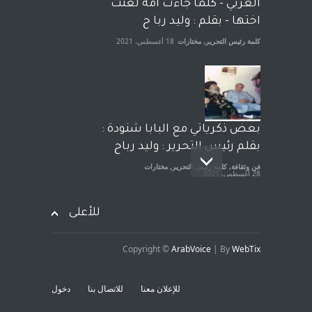
الجنسية عن يد وهم صاغرون،
العربي - كلما جاءت امة لعنت
آراء حرة
,
مختارات
7 أبريل، 2023
اختها - بقلم : وليد ربا ح
كلمة رئيس التحرير
,
مختارات
18 أغسطس، 2021
بعض ذكرياتي مع البابا شنودة :
بقلم رئيس التحرير : وليد رباح
فن وثقافة
,
كلمة رئيس التحرير
,
مختارات
28 أغسطس، 2021
للأعلى
Copyright ©
ArabVoice
| By
WebTix
افتتاحية صوت العروبة : شهادة
خلو من الارهاب - بقلم : وليد
للإعلان معنا
للاتصال بنا
دخول
رباح