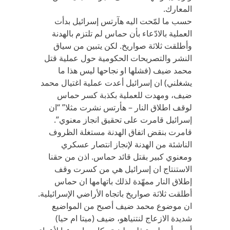
المعارك.
حسب ما لمّحت اليه هآرتس إسرائيل بدأت
العملية بالادّعاء بأن حماس لم تلتزم بالهدنة
وأطلقت ثلاثة صواريخ. لكن يتبين من سياق
النشر والتصريحات الحكومية حول عملية قتل
محمد ضيف (فشلها او نجاحها ليس هذا ما
يشغلني) ان إسرائيل أعدت عملية اغتيال محمد
ضيف، ومهدت للعملية بكذبة كسر حماس
لوقف اطلاق النار – هأرتس نشرت مثلا” “ان
إسرائيل قامرت على تحقيق انجاز معنوي”.
قامرت بنقض اتفاق الهدنة مستغلة الظروف
الناشئة من الهدنة لإنجاز انتصار عسكري
ومعنوي كبير بقتل قائد حماس. اذن من حقنا
الاستنتاج ان إسرائيل هي من كسرت وقف
إطلاق النار ممهّدة لذلك باتهامها ان حماس
أطلقت ثلاثة صواريخ باتجاه الأراضي الإسرائيلية.
ان موضوع محمد ضيف أصبح من المواضيع
شديدة الازعاج لنتنياهو، ضيف (ميتا ام حيا)