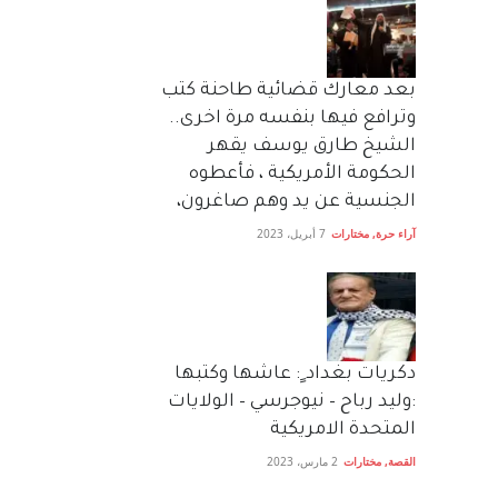
بعد معارك قضائية طاحنة كتب
وترافع فيها بنفسه مرة اخرى..
الشيخ طارق يوسف يقهر
الحكومة الأمريكية ، فأعطوه
الجنسية عن يد وهم صاغرون،
آراء حرة
,
مختارات
7 أبريل، 2023
دكريات بغداد ٍ: عاشها وكتبها
:وليد رباح – نيوجرسي – الولايات
المتحدة الامريكية
القصة
,
مختارات
2 مارس، 2023