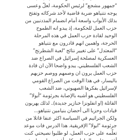
“جمهور مشجع” لرئيس الحكومة، لعلّ وعسى
يوجه نتنياهو ضربة قاضية لأحد شركائه وتفتح
بذلك الأبواب واسعة أمام انضمام المذدنبين من
حزب العمل للحكومة، إذ يبدو انه الطموح
الوحيد لقادة حزب العمل في هذه المرحلة
الحرجة، واهمين انهم قادرون مع نتنياهو
“المعتدل” على تغيير نتائج “لعبة الشطرنج”
العسكرية لمصلحة إسرائيل في الصراع ضد
الشعب الفلسطيني. يبدو واضحا الآن ان قادة
حزب العمل يرون ان وصمهم ووصم حزبهم
باليسار، في هذا الوقت من الصراع القومي
لإسرائيل بفكرها الصهيوني، ضد الشعب
الفلسطيني هو أشبه بالإصابة بجرثومة “أبولا”
القاتلة (او انفلونزا خنازير جديدة).. لذلك يهربون
قيادات وحزبا الى أحضان بنيامين نتنياهو…
ولكن الجراثيم في السياسة اكثر عنفا قاتلا من
جرثومة “ابولا” الإفريقية. هذا الدرس فات موعد
تعلّمه على حزب العمل، لو طلبوا نصيحتي كنت