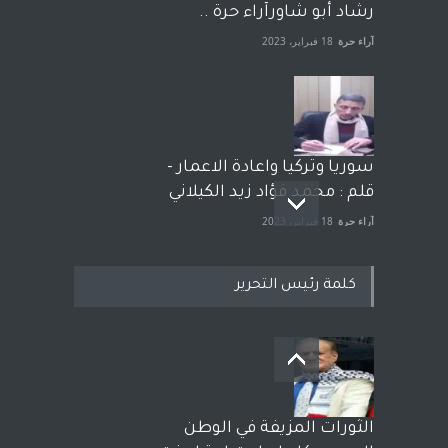
رشاد أبو شاورآراء حرة ..
آراء حرة
18 فبراير، 2023
سوريا وتركيا واعادة الاعمار -
قلم : محمد فؤاد زيد الكيلاني
آراء حرة
18 فبراير، 2023
كلمة رئيس التحرير
بعد معارك قضائية طاحنة كتب
وترافع فيها بنفسه مرة اخرى..
الشيخ طارق يوسف يقهر
الحكومة الأمريكية ، فأعطوه
الثورات المزيفة في الوطن