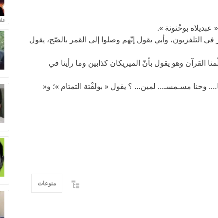
علا
عبديلاه بوخْنونة ».
في التلفزيون، وأبي يقول إنّهم وصلوا إلى القمر بالصّح، يقول
منا القرآن وهو يقول بأنّ الميريكان كذابين وما رأينا في
ا…. وحنا مسـمسـ… لمين… ؟ يقول « بولفْتة التمتام »؛ و«
منوعات