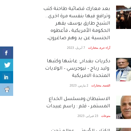
بعد معارك قضائية طاحنة كتب
وترافع فيها بنفسه مرة اخرى..
الشيخ طارق يوسف يقهر
الحكومة الأمريكية ، فأعطوه
الجنسية عن يد وهم صاغرون،
آراء حرة
,
مختارات
7 أبريل، 2023
دكريات بغداد ٍ: عاشها وكتبها
:وليد رباح – نيوجرسي – الولايات
المتحدة الامريكية
القصة
,
مختارات
2 مارس، 2023
الاستيطان ومسلسل الخداع
المستمر – قلم : راسم عبيدات
منوعات
23 فبراير، 2023