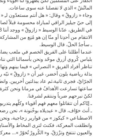
الكفّار على المسلمين لكيْ يظهروا لنا أقوياء ونظه
الماتْشْ » الذي لا تفصلنا عنه سوى ساعات.
وجاء « زازوقْ » وقال: « هل أنتم مستعدّون لـِ «
إلى حيّ جيليز الراقي لمباراة محسومة قبلاً لصال
الانتقام من أحدِنا أو منّا إن هو مُنِع من المشاركة.
ـ سأجدُ الحلّ، قال الوسيط.
بلباس كُروي أزرق موحّد ونحن بأسمالنا التي ننا
الجرّايْ، فجرى ثانية،ثم عاد ببذلتين أخريين. وانطلقت المباراة: 13 ضدّ 1
لكيْ نبرحهم ضرباً وننتقم لشرفنا.
ـ إيّاكم أن تتقاتلوا معهم فهم أقوياء وكلّهم يتد
ـ أنتَ خوّاف، قال « عبديلاه بوخْنونة »، نحن رضع
الاصطناعي « كيكوز » من قوارير زجاجية، ون
وانطلقت المعركة، فكنتَ لترى المخاط والأسنان ت
والعيون تنتفخ وتزْرَقّ، و« الكُرورْ تُخوّرْ »… 