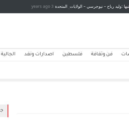
تبها :وليد رباح – نيوجرسي – الولايات المتحدة
3 years ago
الامريكية
ات
فن وثقافة
فلسطين
اصدارات ونقد
الجالية 
جد