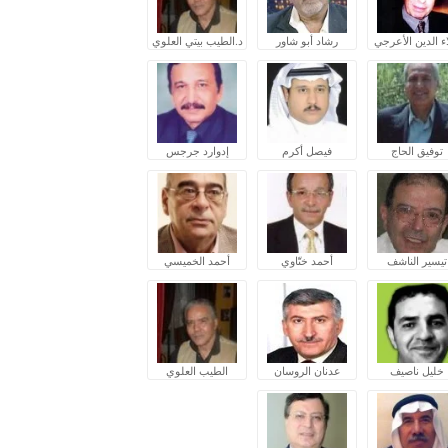
ء الدين الأعرجي
رشاد أبو شاور
د.الطيب بيتي العلوي
توفيق الحاج
فيصل أكرم
إدوارد جرجس
تيسير الناشف
أحمد ختّاوي
أحمد الخميسي
خليل ناصيف
عدنان الروسان
الطيب العلوي