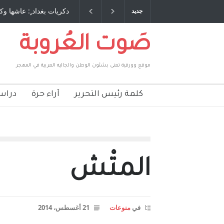
 طاحنة كتب وترافع فيها بنفسه مرة اخرى.. الشيخ
دكريات بغداد ٍ: عاشها وك
جديد
لحكومة الأمريكية ، فأعطوه الجنسية عن يد وهم
صاغرون،
صَوت العُروبة
موقع وورقية تعنى بشئون الوطن والجاليه العربية في المهجر
كلمة رئيس التحرير
آراء حرة
دراس
المتْش
في
منوعات
21 أغسطس، 2014