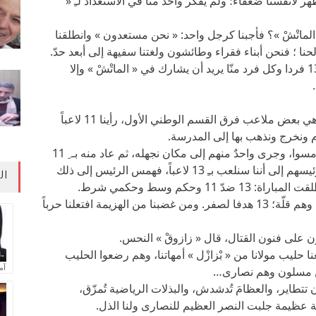
ر لأنفسنا ضعفاء؛ ولم يفكّر واحدٌ منّا في الاستعداد لـِ «
 الماتْشْ »؟ فأجبنا كرجل واحد: « نحن مستعدون » وانطلقنا
حنا ؛ فنحن أبناء فقراء وطائشون ولغتنا سفيهة إلى أبعد حدّ.
في الطريق، عدّنا الوسيط « زازوقْ » ووجد أننا 13 فردا وكل فرد منّا يريد أن يشارك في « الماتْشْ » وإلا
عندما أطللنا على الفريق الخصم في ملعب يضاهي بعض ملاعب فرق القسم الوطني الأول، رأينا 11 لاعباً
م ونخرج ونذهب بها إلى المدرسة.
تناظر أفراد الفريق « النصراني » فيما بينهم وتهامسوا، وجرى واحدٌ منهم إلى مكان نجهله، ثم عاد منه بـ ِ 11
بذلة رياضية بلون أخضر، غير أن « زازوقْ » نبّه رئيسهم إلى أننا سنلعب بـِ 13 لاعباً، فهمس الرئيس إلى ذلك
ال
1 وحكم وسط وحكمي شرط.
ساعتها تسارعت الأهدافُ في مرمانا ونحن كثرة وهم قلّة؛ 13 هدفا لصفر. ومن غضبنا من الهزيمة افتعلنا حرباً
ربون على فنون القتال، قال « زازوقْ » النحس.
نا حليب مولانا من « بْزازْل » أمهاتنا، وهم رضعوا الحليب
آم
حن مسلون وهم نصارى…
تطاير، والعظامَ تُدشدش، والبذلات الرياضية تُمزّق،
معركة عظيمة جلبت النصر العظيم للنصارى ولنا الذل.