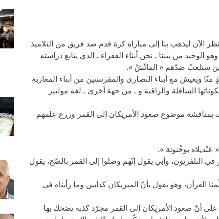
ظر الآن ليذهب بنا إلى مباراة كرة قدم ضد فريق من التلاميذ
هو الوحيد من بيننا ـ نحن أبناء الفقراء ـ الذي يتابع دراسته
 سنلعبُ ضدّهم « الماتْشْ ».
دٍ منّا ويعيش مع أبناء النصارى والمفرنسين من أبناء المغاربة
بمكوناتها السافلة والراقية و ـ من جهة أخرى ـ لغة موليير
ت بمناقشة موضوع صعود الأمريكان إلى القمر وزرع علمهم
بْديلاه بوخْنونة ».
في التلفزيون، وأبي يقول إنّهم وصلوا إلى القمر بالصّح، يقول
منا القرآن، وهو يقول بأنّ الميريكان كذابين وما رأيناه في
ا على أنّ صعود الأمريكان إلى القمر مجرّد كذبة يضحك بها