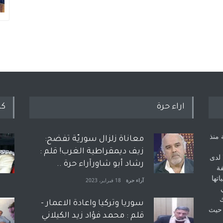
اراء حرة
كل
 منذ
معاناة زلزال سوريّة تفضح:
زيف ديمقراطية الغرب! قلم :
 لدى
رشاد أبو شاورآراء حرة ..
فة
اتها
آراء حرة
18 فبراير، 2023
ك
سوريا وتركيا واعادة الاعمار -
 حيث
قلم : محمد فؤاد زيد الكيلاني