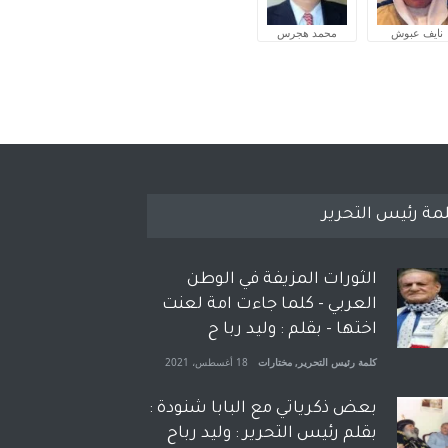
نايف عبوش
محمد هجرس
مة رئيس التحرير
الثورات المزيفة في الوطن
العربي - كلما جاءت امة لعنت
اختها - بقلم : وليد ربا ح
كلمة رئيس التحرير
,
مختارات
18 أغسطس، 2021
بعض ذكرياتي مع البابا شنودة :
بقلم رئيس التحرير : وليد رباح