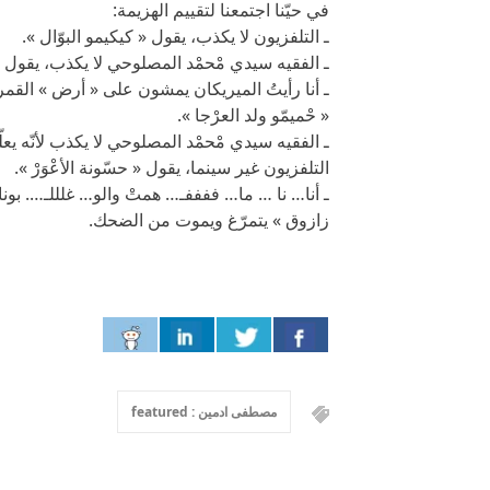
في حيّنا اجتمعنا لتقييم الهزيمة:
ـ التلفزيون لا يكذب، يقول « كيكيمو البوّال ».
ـ الفقيه سيدي مْحمْد المصلوحي لا يكذب، يقول « 
ـ أنا رأيتُ الميريكان يمشون على « أرض » القمر 
« حْميمّو ولد العرْجا ».
ـ الفقيه سيدي مْحمْد المصلوحي لا يكذب لأنّه يعلّ
التلفزيون غير سينما، يقول « حسّونة الأعْوَرْ ».
ـ أنا… نا … ما… ففففـ… همتْ والو… غلللـ…. بون
زازوق » يتمرّغ ويموت من الضحك.
مصطفى ادمين : featured