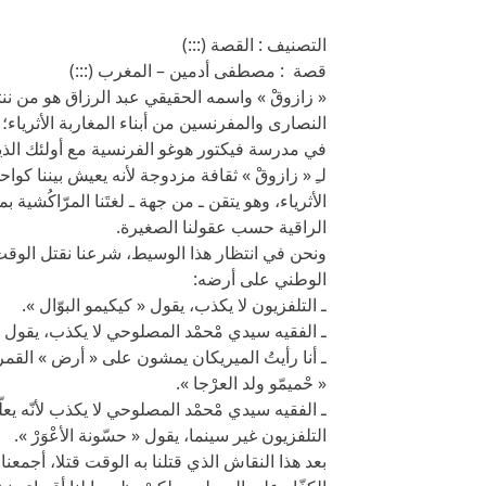
التصنيف : القصة (:::)
قصة : مصطفى أدمين – المغرب (:::)
« زازوقْ » واسمه الحقيقي عبد الرزاق هو من ننت
النصارى والمفرنسين من أبناء المغاربة الأثرياء؛ و
في مدرسة فيكتور هوغو الفرنسية مع أولئك الذين
لـِ « زازوقْ » ثقافة مزدوجة لأنه يعيش بيننا كواح
الأثرياء، وهو يتقن ـ من جهة ـ لغتَنا المرّاكُشية 
الراقية حسب عقولنا الصغيرة.
ونحن في انتظار هذا الوسيط، شرعنا نقتل الوق
الوطني على أرضه:
ـ التلفزيون لا يكذب، يقول « كيكيمو البوّال ».
ـ الفقيه سيدي مْحمْد المصلوحي لا يكذب، يقول « عَ
ـ أنا رأيتُ الميريكان يمشون على « أرض » القمر 
« حْميمّو ولد العرْجا ».
ـ الفقيه سيدي مْحمْد المصلوحي لا يكذب لأنّه يعلّ
التلفزيون غير سينما، يقول « حسّونة الأعْوَرْ ».
بعد هذا النقاش الذي قتلنا به الوقت قتلا، أجمعن