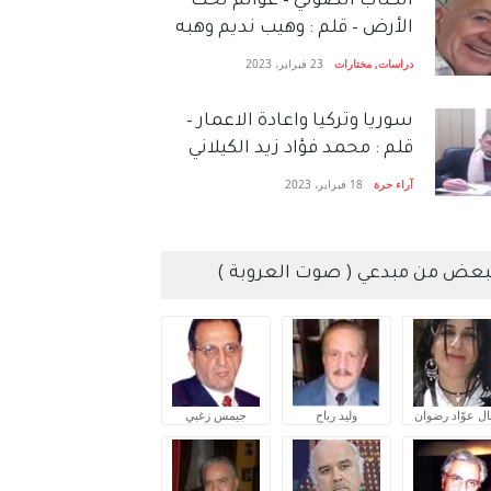
الكتاب الصَّوتي – عوالم تحت
الأرض – قلم : وهيب نديم وهبه
دراسات
,
مختارات
23 فبراير، 2023
سوريا وتركيا واعادة الاعمار –
قلم : محمد فؤاد زيد الكيلاني
آراء حرة
18 فبراير، 2023
بعض من مبدعي ( صوت العروبة )
ال عوّاد رضوان
وليد رباح
جيمس زغبي