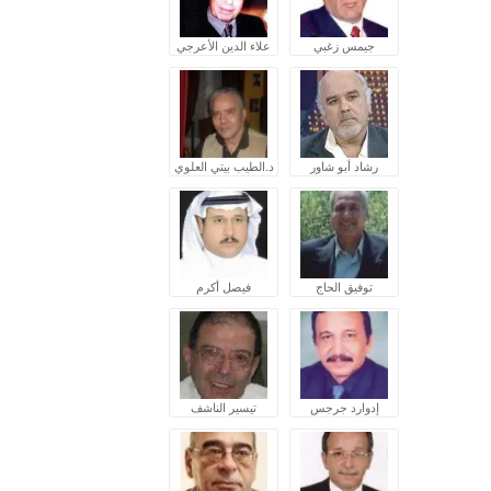
جيمس زغبي
علاء الدين الأعرجي
رشاد أبو شاور
د.الطيب بيتي العلوي
توفيق الحاج
فيصل أكرم
إدوارد جرجس
تيسير الناشف