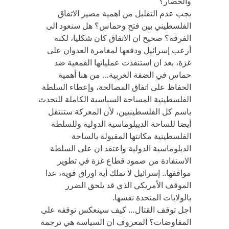
والحصار؟
يجب عدم التقليل من اهمية مصير الاتفاق
الفلسطيني بين فتح وحماس؟ هل سنعود الى
الفرقة؟ صحيح ان الاتفاق كان شكليا، لكنه
أرعب إسرائيل ودفعها لمغامرة العدوان على
غزة، بعد ان استنفذت عملياتها القمعية ضد
حماس في الضفة الغربية… من هنا أهمية
الحفاظ على اتفاق المصالحة، وإعطاء السلطة
الفلسطينية المساحة السياسية الكاملة للتحدث
باسم كل الفلسطينيين، لأن المعركة ستنتقل
أيضا للساحة الديبلوماسية الدولية وللسلطة
الفلسطينية مكانتها المقبولة بالساحة
الدبلوماسية الدولية واعتقد ان على السلطة
الاستفادة من صمود قطاع غزة في تطوير
مواقفها.. إسرائيل لا تملك أية اوراق قوية، عدا
الموقف الأمريكي الذي قد يلحق الضرر
بالولايات المتحدة نفسها.
اجل توقف القتال… كيف سينعكس توقفه على
المفاوضات؟ المعروف ان السياسة هي ترجمة