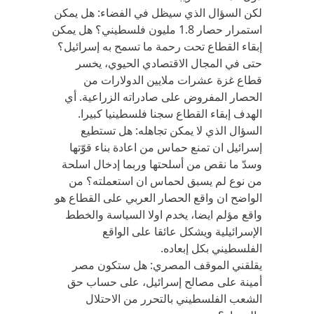
لكن السؤال الذي سيظل في الفضاء: هل يمكن
استمرار حصار 1.8 مليون فلسطيني؟ هل يمكن
إبقاء القطاع تحت رحمة ما تسمح به إسرائيل؟
حتى في المجال الاقتصادي الحيوي، يخسر
قطاع غزة عشرات ملايين الدولارات من
الحصار المفروض على صادراته الزراعية. أي
الهدف إبقاء القطاع سجنا فلسطينيا كبيرا.
السؤال الذي لا يمكن تجاهله: هل تستطيع
إسرائيل ان تمنع حماس من اعادة بناء قوّتها
وسدّ ما نقص من أسلحتها وربما إدخال اسلحة
من نوع لم يسبق لحماس ان استعملته؟ من
الواضح ان واقع الحصار العربي على القطاع هو
واقع مؤلم ايضا، يخدم اولا السياسة والخطط
الإسرائيلية ويشكل عائقا على الواقع
الفلسطيني بكل إبعاده.
يقلقني الموقف المصري: هل ستكون مصر
أمينة على مصالح إسرائيل، على حساب حق
الشعب الفلسطيني بالتحرر من الاحتلال