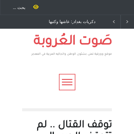
غداد ٍ: عاشها وكتبها
الاستيطان ومسلسل الخداع
د رباح – نيوجرسي –
المستمر - قلم : راسم عبيدات
ت المتحدة الامريكية
صَوت العُروبة
موقع وورقية تعنى بشئون الوطن والجاليه العربية في المهجر
توقف القتال .. لم