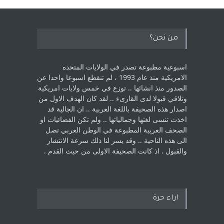
من نحن؟
اسبوعية مطبوعة تصدر في الولايات المتحده
الامريكية منذ عام 1993 ، لم ‏تنقطع اسبوعا واحدا عن
الصدور منذ انشائها .. توزع في خمس ولايات امريكية
‏وتلاقي قبولا لدى القارىء ..‏ لقد كان الهدف الاول من
اصدار هذه الصحيفة باللغة العربية .. ان الجالية قد
اخذت ‏تنسى لغتها وجمالياتها .. ولم تكن الفضائيات او
الصحف العربية المطبوعة في الوطن ‏العربي تصل
الى هذه الناحية .. وقد يسر لنا ذلك سرعة الانتشار
والقبول . اذ كانت ‏الصحيفة الاولى من حيث القدم . ‏
اراء حرة