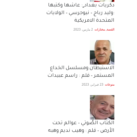
دكريات بغداد ٍ: عاشها وكتبها
:وليد رباح – نيوجرسي – الولايات
المتحدة الامريكية
القصة
,
مختارات
2 مارس، 2023
الاستيطان ومسلسل الخداع
المستمر – قلم : راسم عبيدات
منوعات
23 فبراير، 2023
الكتاب الصَّوتي – عوالم تحت
الأرض – قلم : وهيب نديم وهبه