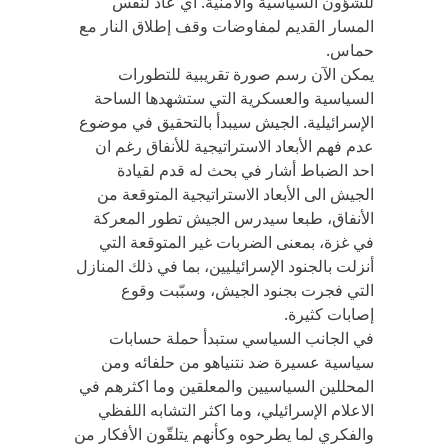
للشؤون السياسية والأمنية. أي عاد لنفس
المسار القديم لمفاوضات وقف إطلاق النار مع
حماس.
يمكن الآن رسم صورة تقريبية للتطورات
السياسية والعسكرية التي ستشهدها الساحة
الإسرائيلية. الجيش سيبدأ بالتحقيق في موضوع
عدم فهم الأبعاد الاستراتيجية للأنفاق رغم ان
احد الضباط أشار في بحث له قدم لقيادة
الجيش الى الأبعاد الاستراتيجية المتوقعة من
الأنفاق، طبعا سيدرس الجيش تطور المعركة
في غزة، بمعنى الضربات غير المتوقعة التي
أنزلت بالجنود الإسرائيليين، بما في ذلك المنازل
التي فجرت بجنود الجيش، وسبّبت وقوع
إصابات كثيرة.
في الجانب السياسي ستبدأ حملة حسابات
سياسية عسيرة ضد نتنياهو من حلفائه ومن
المحللين السياسيين والمعلقين وما اكثرهم في
الاعلام الإسرائيلي، وما اكثر التشابه اللفظي
والفكري لما يطرحوه وكأنهم يتلقّون الأفكار من