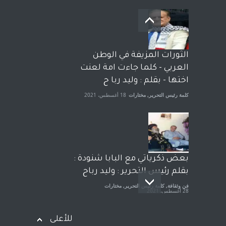
بعد معارك قضائية طاحنة كتب
وترافع فيها بنفسه مرة اخرى..
الشيخ طارق يوسف يقهر
الحكومة الأمريكية ، فأعطوه
الثورات المزيفة في الوطن
الجنسية عن يد وهم صاغرون،
العربي - كلما جاءت امة لعنت
آراء حرة
,
مختارات
7 أبريل، 2023
اختها - بقلم : وليد ربا ح
كلمة رئيس التحرير
,
مختارات
18 أغسطس، 2021
بعض ذكرياتي مع البابا شنودة :
بقلم رئيس التحرير : وليد رباح
فن وثقافة
,
كلمة رئيس التحرير
,
مختارات
28 أغسطس، 2021
للأعلى