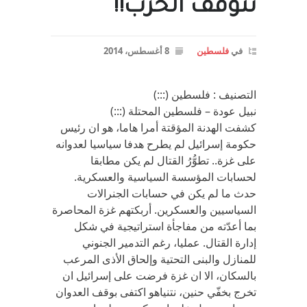
تتوقف الحرب!!
في
فلسطين
8 أغسطس، 2014
التصنيف : فلسطين (:::)
نبيل عودة – فلسطين المحتلة (:::)
كشفت الهدنة المؤقتة أمرا هاما، هو ان رئيس
حكومة إسرائيل لم يطرح هدفا سياسيا لعدوانه
على غزة.. تطوُّرُ القتال لم يكن مطابقا
لحسابات المؤسسة السياسية والعسكرية.
حدث ما لم يكن في حسابات الجنرالات
السياسيين والعسكرين. أربكتهم غزة المحاصرة
بما أعدّته من مفاجأة استراتيجية في شكل
إدارة القتال. عمليا، رغم التدمير الجنوني
للمنازل والبنى التحتية وإلحاق الأذى المرعب
بالسكان، الا ان غزة فرضت على إسرائيل ان
تخرج بخفّي حنين، نتنياهو اكتفى بوقف العدوان