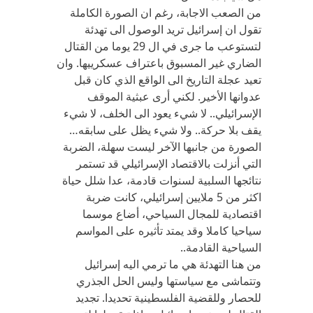
من الصعب الاجابة، رغم ان الصورة الكاملة
تقول ان إسرائيل تريد الوصول الى تهدئة
لتستوعب ما جرى في ال 29 يوما من القتال
الضاري غير المسبوق باعتراف عسكرييها. وان
تعيد عجلة التاريخ الى الواقع الذي كان قبل
عدوانها الأخير. لكني أرى عبثية الموقف
الإسرائيلي.. لا شيء يعود الى الخلف، لا شيء
يقف بلا حركة.. ولا شيء يظل على سابقه…
الصورة من جانبها الآخر ليست سهلة، الضربة
التي أنزلت بالاقتصاد الإسرائيلي قد تستمر
نتائجها السلبية لسنوات قادمة، عدا شلل حياة
اكثر من 5 ملايين إسرائيلي، كانت ضربة
اقتصادية للمجال السياحي، أضاع موسما
سياحيا كاملا وقد يمتد تأثيره على المواسم
السياحية القادمة..
من هنا التهدئة هي ما ترمي اليه إسرائيل
وتتماشى مع سياستها وليس الحل الجذري
للحصار وللقضية الفلسطينية تحديدا. تجديد