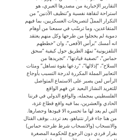
التقارير الإخبارية من مصدرها العبري، هو
استراحة لنقاهة نفسية و”تنظيف الأذنين” من
التكرار المملّ لتصريحات العسكريين، بما فيهم
المتقاعدين، وما ترسّب في سمعنا من أوهام
دموية لم يخجلوا من طرحها وكل منهم يعتقد
انه أمسك “برأس الأفعى”، وان “خططهم
التلفزيونية” تمهّد الطريق حول كيفية “سحق
حماس”، “تصفية قيادتها”، “تجريدها من
السلاح”، “إذلالها”، “ردعها بقوة تساهل” ومئات
التعابير المملة المكررة لدرجة التسبب بأوجاع
الرأس لمن يصبر على الاستماع المتواصل
للتغريد النشاز البعيد عن فهم الواقع
الفلسطيني بمجمله، والواقع الدولي في قرننا
الحادي والعشرين، بما فيه واقع قطاع غزة،
التي لم يعد لها ما تخسره الا قيودها وحصارها.
من هنا جاء قرار نتنياهو، بعد تردد.. بوقف القتال
والانسحاب (والانسحاب شرط طرحته حماس)
بقرار فردي دون الرجوع للحكومة المصغرة