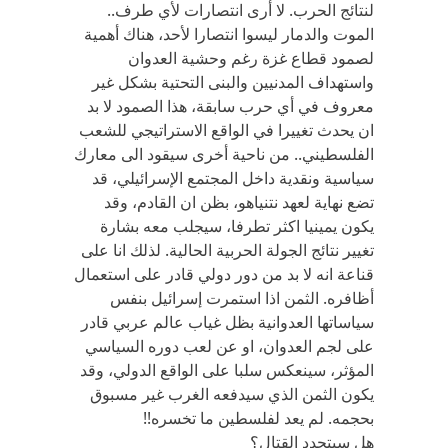
لنتائج الحرب. لا أرى انتصارات لأي طرف..
الموت والدمار ليسوا انتصارا لأحد، هناك أهمية
لصمود قطاع غزة رغم وحشية العدوان
واستهداف المدنيين والبنى التحتية بشكل غير
معروف في أي حرب سابقة، هذا الصمود لا بد
ان يحدث تغييرا في الواقع الاستراتيجي للشعب
الفلسطيني.. من ناحية أخرى سيقود الى معارك
سياسية ونقدية داخل المجتمع الإسرائيلي، قد
تضع نهاية لعهد نتنياهو، بظن ان القادم، وقد
يكون يمينيا اكثر تطرفا، سيجلب معه بشارة
تغيير نتائج الجولة الحربية الحالية. لذلك انا على
قناعة انه لا بد من دور دولي قادر على استعمال
أظافره. الثمن اذا استمرت إسرائيل بنفس
سياساتها العدوانية بظل غياب عالم عربي قادر
على لجم العدوان، او عن لعب دوره السياسي
المؤثر، سينعكس سلبا على الواقع الدولي، وقد
يكون الثمن الذي سيدفعه الغرب غير مسبوق
بحجمه. لم يعد لفلسطين ما تخسره!!
هل سيتجدد القتال؟