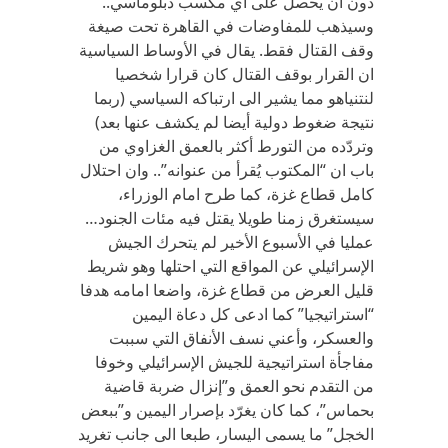
دون ان يحصل على اي مكسب دبلوماسي..
وسيذهب للمفاوضات في القاهرة تحت صيغة
وقف القتال فقط. يقال في الأوساط السياسية
ان القرار بوقف القتال كان قرارا شخصيا
لنتنياهو مما يشير الى ارتباكه السياسي (ربما
نتيجة ضغوط دولية أيضا لم يكشف عنها بعد)
وتردّده من التورط أكثر بالعمق الغزاوي من
باب ان “المكتوب يُقرأ من عنوانه”.. وان احتلال
كامل قطاع غزة، كما طرح امام الوزراء،
سيستغرق زمنا طويلا يقتل فيه مئات الجنود…
عمليا في الأسبوع الأخير لم يتحرك الجيش
الإسرائيلي عن المواقع التي احتلها وهو شريط
قليل العرض من قطاع غزة، واضعا امامه هدفا
“استراتيجيا” كما ادعى كل دعاة اليمين
والعسكر، وأعني نسف الأنفاق التي سببت
مفاجأة استراتيجية للجيش الإسرائيلي وخوفا
من التقدم نحو العمق و”إنزال ضربة قاضية
بحماس”، كما كان يغرّد بإصرار اليمين و”ببعض
الخجل” ما يسمى اليسار، طبعا الى جانب تغريد