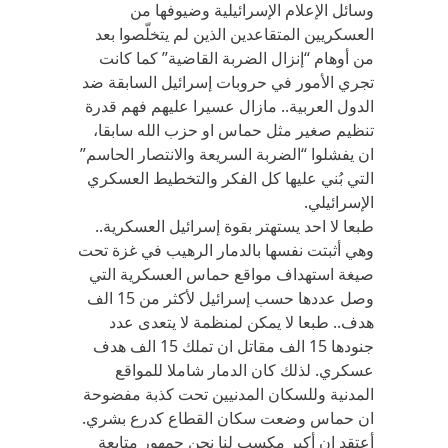
وسائل الإعلام الإسرائيلية وضيوفها من
العسكريين المتقاعدين الذين لم يتخلّصوا بعد
من أوهام “إنزال الضربة القاضية” كما كانت
تجري الأمور في حروبات إسرائيل السابقة ضد
الدول العربية.. مازال عسيرا عليهم فهم قدرة
تنظيم صغير مثل حماس او حزب الله سابقا،
ان يفشلوا “الضربة السريعة والانتصار الحاسم”
التي بُني عليها كل الفكر والتخطيط العسكري
الإسرائيلي.
طبعا لا احد يستهتر بقوة إسرائيل العسكرية..
وهي أثبتت نفسها بالدمار الرهيب في غزة تحت
صيغة استهداف مواقع حماس العسكرية التي
وصل عددها حسب إسرائيل لأكثر من 15 الف
هدف.. طبعا لا يمكن لمنظمة لا يتعدى عدد
جنودها 15 الف مقاتل ان تملك 15 الف هدف
عسكري. لذلك كان الدمار شاملا للمواقع
المدنية وللسكان المدنيين تحت كذبة مفضوحة
ان حماس وضعت سكان القطاع كدرع بشري.
أعتقد ان أكبر مكسب لنا نحن جمهور متابعة