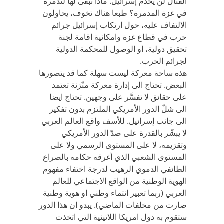
القتال لن يخدم إسرائيل. ماذا تبقى لها لتدمره
في غزة المدمرة؟ طبعا هناك تخوف، يحاولون
الالتفاف عليه، حول ارتكاب إسرائيل جرائم
حرب في قطاع غزة وامكانية اقامة لجنة
تحقيق دولية، او الوصول للمحكمة الدولية
لجرائم الحرب.
هذه ساحة معركة ليست سهلة كما قد يتصورها
البعض. تحتاج الى إدارة معركة متّزنة تعتمد
على حقائق لا تفسَّر على وجهين. تحتاج ايضا
الى شلّ الدور الأمريكي الملتزم بدون تفكير
الى جانب إسرائيل. للأسف واقع العالم العربي
لا يبشّر بالقدرة على صدّ الدور الأمريكي
وتقزيمه، لا على المستوى الرسمي ولا على
المستوى الشعبي الذي أغرقه حكامه بالصراع
الطائفي الدموي الرهيب لدرجة اختفاء مفهوم
الهوية الوطنية من الواقع الاجتماعي للعالم
العربي (ربما تعبير انتماء وطني او هوية وطنية
صارت من مخلفات الماضي). يبدو ان هذا الدور
ستقوم به دول امريكا اللاتينية التي اتخذت