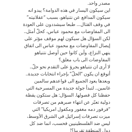
مصدر واحد.
اين سيكون اليسار في هذه الدوامة؟ يبدو انه
سيكون المدافع عن نتنياهو، بسبب “عقلانيته”
في وقف القتال… طبعا سيشددون على العودة
الى المفاوضات مع محمود عباس، كحلّ أمثل..
لكن السؤال هل سيكون لهم موقف مؤثر على
إيصال المفاوضات مع محمود عباس الى اتفاق
ينهي النزاع، وأين كانوا حين أوصل نتنياهو
المفاوضات الى باب مغلق؟
لا أرى ان نتنياهو يجرؤ على التقدم نحو حلّ..
أتوقع ان يكون “الحلّ” بإجراء انتخابات جديدة..
وبعدها يعود الجميع الى قواعدهم سالمين
غانمين.. لتبدأ جولة جديدة من المسرحية التي
حفظنا كل فصولها. السؤال: هل ستكون يقظة
دولية تعبّر عن انتهاء صبرهم من تصرفات
“فرفور دمه مغفور ومكفول امريكيا” التي
ميزت تصرفات إسرائيل في الشرق الأوسط،
ليس ضد الفلسطينيين فحسب، انما ضد كل
دول المنطقة تقريبا؟!