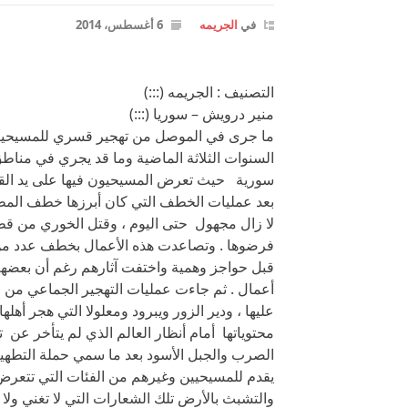
في
الجريمه
6 أغسطس، 2014
التصنيف : الجريمه (:::)
منير درويش – سوريا (:::)
ما جرى في الموصل من تهجير قسري للمسيحيين 
السنوات الثلاثة الماضية وما قد يجري في منا
سورية حيث تعرض المسيحيون فيها على يد القو
بعد عمليات الخطف التي كان أبرزها خطف المطرا
لا زال مجهول حتى اليوم ، وقتل الخوري من قطنا
فرضوها . وتصاعدت هذه الأعمال بخطف عدد من 
قبل حواجز وهمية واختفت آثارهم رغم أن بعضهم 
أعمال . ثم جاءت عمليات التهجير الجماعي من
عليها ، ودير الزور ويبرود ومعلولا التي هجر أهل
محتوياتها أمام أنظار العالم الذي لم يتأخر ع
الصرب والجبل الأسود بعد ما سمي حملة التطهير ال
يقدم للمسيحيين وغيرهم من الفئات التي تتعرض
والتشبث بالأرض تلك الشعارات التي لا تغني ولا