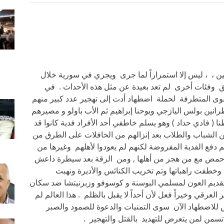
، ، ليس إلا استمراراً لما جرى ويجري في سورية خلال
طق وفئات أخرى لم تعد بعيدة عن مثل هذه الأحداث . في
ى المتطرفة لحملة اضطهاد أدت إلى تهجير عدد كبير منهم
نين بولس اليازجي ويوحنا إبراهيم ثم الأب باولو و مصيرهم
 ( فادي حداد ) وهو يسلم خاطفي أحد الأفراد فدية كانوا قد
الشباب والطلاب بعد إنزالهم من الحافلات على الطرق من
دفع الفدية المفروضة لكنهم لم يعودوا لأهلهم وغيرها من
 حمص مع من هجر من أهلها , ومن الرقة بعد سيطرة داعش
ها وخطفت راهباتها وتم تخريب الكنائس والأديرة ونهبت
ن تقديم العون لمسلمي البوسنة و كوسوفو وزبرنيتشا ضد سكان
عرقي وخيراً فعل لأن أحداً لا يقبل بالظلم . هذا العالم لم
 للاضطهاد الآن سوى التمنيات والدعوة للصمود والصبر
 تسمن لمن يتعرض للتهديد بالقتل والتهجير .