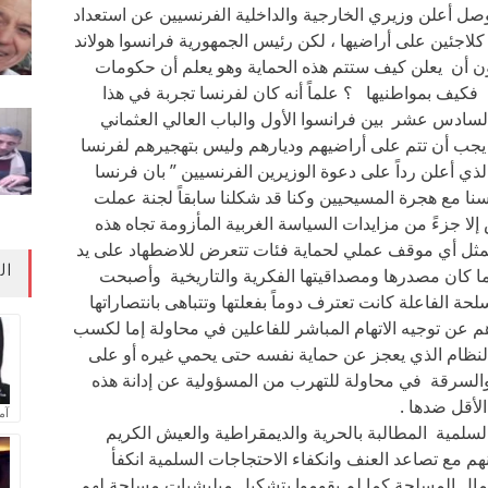
صل أعلن وزيري الخارجية والداخلية الفرنسيين عن استعداد
اجئين على أراضيها ، لكن رئيس الجمهورية فرانسوا هولاند
ن أن يعلن كيف ستتم هذه الحماية وهو يعلم أن حكومات
كيف بمواطنيها ؟ علماً أنه كان لفرنسا تجربة في هذا
سادس عشر بين فرانسوا الأول والباب العالي العثماني
ة يجب أن تتم على أراضيهم وديارهم وليس بتهجيرهم لفرنسا
ذي أعلن رداً على دعوة الوزيرين الفرنسيين ” بان فرنسا
سنا مع هجرة المسيحيين وكنا قد شكلنا سابقاً لجنة عملت
لا جزءً من مزايدات السياسة الغربية المأزومة تجاه هذه
ولا يمثل أي موقف عملي لحماية فئات تتعرض للاضطهاد على يد
ال
 كان مصدرها ومصداقيتها الفكرية والتاريخية وأصبحت
حة الفاعلة كانت تعترف دوماً بفعلتها وتتباهى بانتصاراتها
هم عن توجيه الاتهام المباشر للفاعلين في محاولة إما لكسب
النظام الذي يعجز عن حماية نفسه حتى يحمي غيره أو على
والسرقة في محاولة للتهرب من المسؤولية عن إدانة هذه
لأقل ضدها .
آم
سلمية المطالبة بالحرية والديمقراطية والعيش الكريم
م مع تصاعد العنف وانكفاء الاحتجاجات السلمية انكفأ
مال المسلحة كما لم يقوموا بتشكيل ميليشيات مسلحة لهم