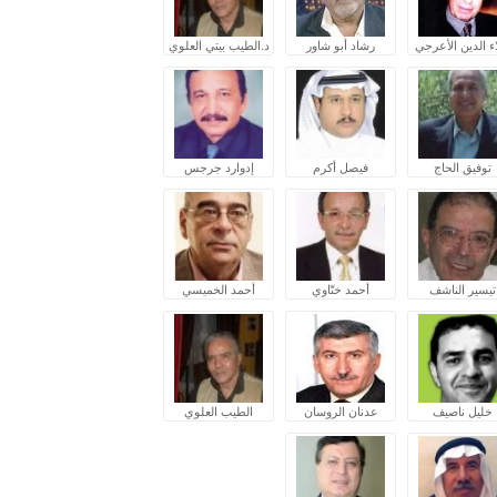
ء الدين الأعرجي
رشاد أبو شاور
د.الطيب بيتي العلوي
توفيق الحاج
فيصل أكرم
إدوارد جرجس
تيسير الناشف
أحمد ختّاوي
أحمد الخميسي
خليل ناصيف
عدنان الروسان
الطيب العلوي