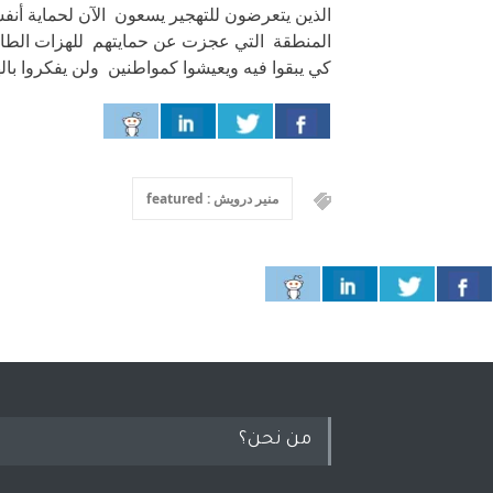
الذين يتعرضون للتهجير يسعون الآن لحماية أن
المنطقة التي عجزت عن حمايتهم للهزات الطائفي
كي يبقوا فيه ويعيشوا كمواطنين ولن يفكروا بال
منير درويش : featured
من نحن؟