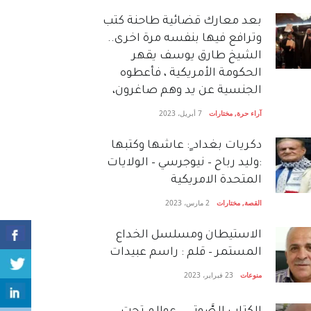
بعد معارك قضائية طاحنة كتب
وترافع فيها بنفسه مرة اخرى..
الشيخ طارق يوسف يقهر
الحكومة الأمريكية ، فأعطوه
الجنسية عن يد وهم صاغرون،
آراء حرة
,
مختارات
7 أبريل، 2023
دكريات بغداد ٍ: عاشها وكتبها
:وليد رباح – نيوجرسي – الولايات
المتحدة الامريكية
القصة
,
مختارات
2 مارس، 2023
الاستيطان ومسلسل الخداع
المستمر – قلم : راسم عبيدات
منوعات
23 فبراير، 2023