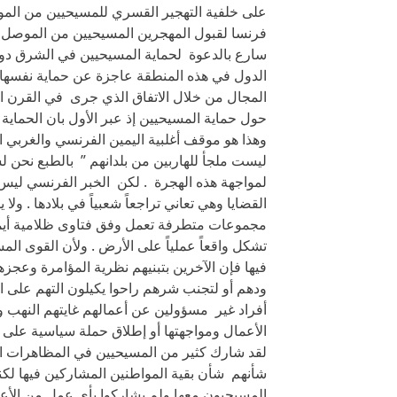
على خلفية التهجير القسري للمسيحيين من المو
فرنسا لقبول المهجرين المسيحيين من الموصل كل
سارع بالدعوة لحماية المسيحيين في الشرق دو
الدول في هذه المنطقة عاجزة عن حماية نفسها ف
المجال من خلال الاتفاق الذي جرى في القرن ال
حول حماية المسيحيين إذ عبر الأول بان الحماي
وهذا هو موقف أغلبية اليمين الفرنسي والغربي ال
ليست ملجأ للهاربين من بلدانهم ” بالطبع نحن ل
لمواجهة هذه الهجرة . لكن الخبر الفرنسي ليس إ
القضايا وهي تعاني تراجعاً شعبياً في بلادها . 
مجموعات متطرفة تعمل وفق فتاوى ظلامية أيما
تشكل واقعاً عملياً على الأرض . ولأن القوى المسل
فيها فإن الآخرين بتبنيهم نظرية المؤامرة وعجز
ودهم أو لتجنب شرهم راحوا يكيلون التهم على 
أفراد غير مسؤولين عن أعمالهم غايتهم النهب 
الأعمال ومواجهتها أو إطلاق حملة سياسية على ا
لقد شارك كثير من المسيحيين في المظاهرات ال
شأنهم شأن بقية المواطنين المشاركين فيها لكنه
المسيحيون معها ولم يشاركوا بأي عمل من الأع