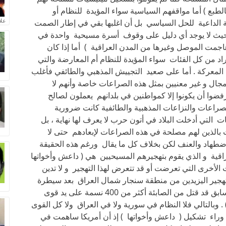
الطبع ) أما مواقفهم السياسية سواء المؤيدة للنظام أو
علا
ية الداعية للحل السياسي بل أن اغلبها بقي في إطار الصمت
 حيث لا يوجد أي دليل على وقوف أسرة مسيحية واحدة في
مت الموصل وغيرها من المدن العراقية ) أما إذا كان
فراد من كل الفئات سواء المؤيدة للنظام أم المعارضة والتي
لمعركة . أما على صعيد التجييش المذهبي والطائفي فأغلب
جال و غير معنيين بمثل هذه الصراعات خاصة وأنهم لا
وا أن يكونوا إلا كمواطنين في بلدانهم يعملون لصالح
صراعات والنزاعات المذهبية والطائفية كانت ضرورية
التي أدخلت البلاد في أتون حرب لا يعرف لها نهاية ، بل
ت بالذين لهم مصلحة في هذه الصراعات لإبعادهم حتى لا
لاضطهاد والعنف لكن بخلاف كل ما يقال ورغم هذه الحقيقة
ة و الذي يقوم بتهجيرهم المسيحيين هي ( داعش وأخواتها
الأخرى التي تعرضت أو قد تتعرض لهذا التهجير و لا تدين
 لتهجير اليزيدين من منطقة سنجار شمال العراق بعد سيطرة
داعش عليها تحت نفس الدعوة وكان في وقت سابق قد قتل من الصابئة أكثر من 400 نسمة على يد قوى
وبالتالي فلا النظام في سورية ولا في العراق ولا كل القوى
 وراء تشكيل ( داعش وأخواتها ) إذ أن أمريكا ساهمت في