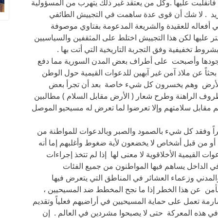
فانقلبت عليها .وكل من يعتقد غير ذلك يتهرب من المسؤولية
زيد . لا شك أن قوى عدة ساهمت في التجييش الطائفي
ي أفعاله للعقيدة والشريعة المدعومة بفتاوي موصوفة
تر عليها لكن هذا التجييش اختلط على المثقفين والسياسيين
روط تخفيفية وفق التجربة التاريخية التي أتت بها .
وجودها وأصبحت على أطراف بعض المدن السورية مما دفع
 بحثاً عن ملاذ آمن غير آبهين للدعوات القيمية حول الوطن
بالأرض وهم يخسرون كل شيء خاصة بعد أن تجرأ بعض
وف الراهنة وطرح شعار ( الأرض مقابل السلام ) مطالبين
 مقابل سلامتهم وإلا تعرضوا لما تعرض له مسيحيو الموصل
راً وفقد كل شيء بالصمود والصبر وبالدعوات للمواطنة من
ع أو من قبل أشخاص لا يخضعون لأية ضغوط وأغلبهم إما أنه
ت القيمية الأخلاقوية لا معنى لها إذا لم تتخذ إجراءات
ي الداخل يساهم فيها المواطنون من جميع الفئات
لمدني وزعماء العشائر في المناطق التي يتعرض فيها
أمن عن هذا الخطر إذا ما نجح المخطط ضد المسيحيين ،
مة تعمل على حماية المسيحيين في أراضيهم فعلياً وتقديم
ي هذه المعركة حتى لا يصبحوا مشردين في العالم . إن