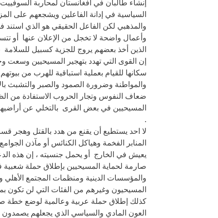
إنشاء طالبان في أفغانستان لمحاربة السوفييت 
السياسية في إدانة الفاعلين ويشجعهم على الم
والمذهبي لكن الفاعل الحقيقي هو الذي استند ف
وأعمال واضحة لا تخجل من الإعلان عنها أو تتس
الذين أخذ بعضهم يروج للجزية كسبيل للسلامة بش
إن القوى التي تهدد بتهجير المسيحيين وسعت 
سكانها للقيام بعملية استباقية للهرب من بيوتهم
والمواطنة وضرورة الصمود والصبر والتشبث 
ضعاف النفوس وتجار الحروب الاستفادة من الظر
المسيحيين في بعض القرى بالتخلي عن أراضيهم
.
لا احد يستطيع أن يقنع من هدد بالقتل وهجر قس
المنابر الفخمة وهياكل الكنائس أو مآذن الجوام
يعيش في الخارج أو يحمل جنسيته ، إن هذه الدعوا
صارمة لحماية المسيحيين بإطلاق حملة شعبية ف
والمؤسسات الدينية ومنظمات المجتمع الأهلي وا
المسيحيون وغيرهم من الفئات التي لن تكون بم
كذلك إطلاق حملة عربية وعالمية لوضع خطة صار
العون المادي والسياسي الذي يجعلهم يصمدون ف