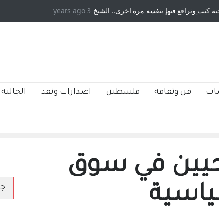
خ
3 years ago
دكريات بغداد ٍ: عاشها وكتبها :وليد رباح – نيوجرسي – الولايات المتحدة
م
الامريكية
،
ات
فن وثقافة
فلسطين
اصدارات ونقد
الجالية 
حيين في سوق
ياسية
جد