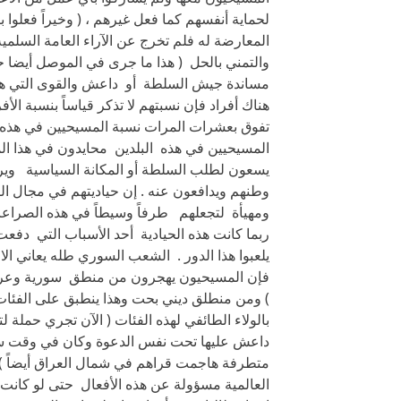
لحماية أنفسهم كما فعل غيرهم ، ( وخيراً فعلوا ب
المعارضة له فلم تخرج عن الآراء العامة السلم
والتمني بالحل ( هذا ما جرى في الموصل أيضا
مساندة جيش السلطة أو داعش والقوى التي هاج
هناك أفراد فإن نسبتهم لا تذكر قياساً بنسبة الأ
تفوق بعشرات المرات نسبة المسيحيين في هذه ا
المسيحيين في هذه البلدين محايدون في هذا الم
يسعون لطلب السلطة أو المكانة السياسية ويرفض
وطنهم ويدافعون عنه . إن حياديتهم في مجال ال
ومهيأة لتجعلهم طرفاً وسيطاً في هذه الصراعات 
ربما كانت هذه الحيادية أحد الأسباب التي دفع
يلعبوا هذا الدور . الشعب السوري طله يعاني ا
فإن المسيحيون يهجرون من منطق سورية وعراقي
) ومن منطلق ديني بحت وهذا ينطبق على الفئات 
بالولاء الطائفي لهذه الفئات ( الآن تجري حملة
متطرفة هاجمت قراهم في شمال العراق أيضاً ) . 
العالمية مسؤولة عن هذه الأفعال حتى لو كانت