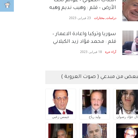
الكتاب الصَّوتي – عوالم تحت
الأرض – قلم : وهيب نديم وهبه
دراسات
,
مختارات
23 فبراير، 2023
سوريا وتركيا واعادة الاعمار –
قلم : محمد فؤاد زيد الكيلاني
آراء حرة
18 فبراير، 2023
بعض من مبدعي ( صوت العروبة )
ال عوّاد رضوان
وليد رباح
جيمس زغبي