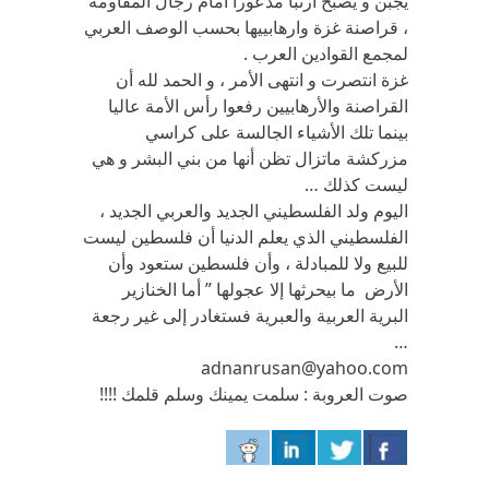
يجبن و يصبح أرنبا مذعورا أمام رجال المقاومة
، قراصنة غزة وارهابييها بحسب الوصف العربي
لمجمع القوادين العرب .
غزة انتصرت و انتهى الأمر ، و الحمد لله أن
القراصنة والأرهابيين رفعوا رأس الأمة عاليا
بينما تلك الأشياء الجالسة على كراسي
مزركشة ماتزال تظن أنها من بني البشر و هي
ليست كذلك …
اليوم ولد الفلسطيني الجديد والعربي الجديد ،
الفلسطيني الذي يعلم الدنيا أن فلسطين ليست
للبيع ولا للمبادلة ، وأن فلسطين ستعود وأن
الأرض ما بيحرثها إلا عجولها ” أما الخنازير
البرية العربية والعبرية فستغادر إلى غير رجعة
…
adnanrusan@yahoo.com
صوت العروبة : سلمت يمينك وسلم قلمك !!!!