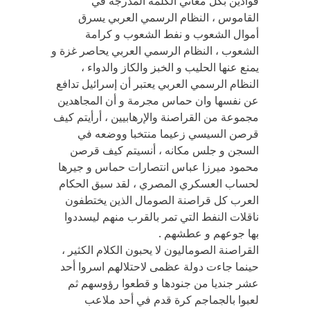
قوادين بكل معاني الكلمة المدرجة في
القاموس ، النظام الرسمي العربي يسرق
أموال الشعوب و نفط الشعوب و كرامة
الشعوب ، النظام الرسمي العربي يحاصر غزة و
يمنع عنها الحليب و الخبز والكاز والدواء ،
النظام الرسمي العربي يعتبر أن إسرائيل تدافع
عن نفسها وان حماس مجرمة و أن المجاهدين
مجموعة من القراصنة والإرهابيين ، أرأيتم كيف
قرصن السيسي زعيما منتخبا ووضعه في
السجن و جلس مكانه ، أنسيتم كيف قرصن
محمود ميرزا عباس انتصارات حماس و جيرها
لحساب العسكري المصري ، لقد سبق الحكام
العرب كل قراصنة الصومال الذين يختطفون
ناقلات النفط التي تمر بالقرب منهم ليسددوا
بها جوعهم و عطشهم .
القراصنة الصوماليون لا يحبون الكلام الكثير ،
حينما جاءت دولة عظمى لاحتلالهم اسروا أحد
عشر جنديا من جنودها و قطعوا رؤوسهم ثم
لعبوا بالجماجم كرة قدم في أحد ملاعب