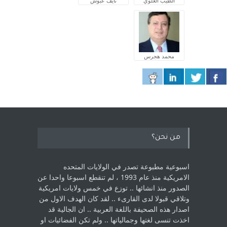
الطيب العلوي
نايف عبوش
محمد هجرس
من نحن؟
اسبوعية مطبوعة تصدر في الولايات المتحده
الامريكية منذ عام 1993 ، لم ‏تنقطع اسبوعا واحدا عن
الصدور منذ انشائها .. توزع في خمس ولايات امريكية
‏وتلاقي قبولا لدى القارىء ..‏ لقد كان الهدف الاول من
اصدار هذه الصحيفة باللغة العربية .. ان الجالية قد
اخذت ‏تنسى لغتها وجمالياتها .. ولم تكن الفضائيات او