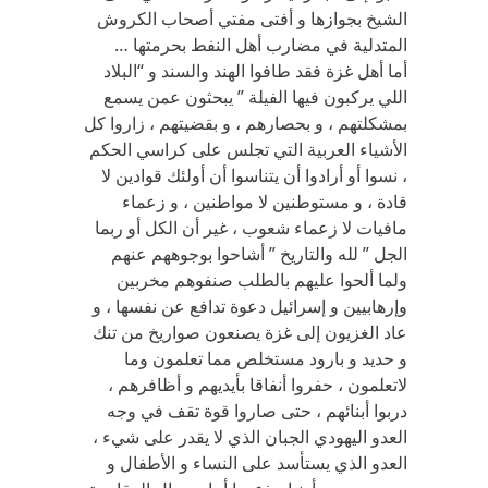
الشيخ بجوازها و أفتى مفتي أصحاب الكروش
المتدلية في مضارب أهل النفط بحرمتها …
أما أهل غزة فقد طافوا الهند والسند و “البلاد
اللي يركبون فيها الفيلة ” يبحثون عمن يسمع
بمشكلتهم ، و بحصارهم ، و بقضيتهم ، زاروا كل
الأشياء العربية التي تجلس على كراسي الحكم
، نسوا أو أرادوا أن يتناسوا أن أولئك قوادين لا
قادة ، و مستوطنين لا مواطنين ، و زعماء
مافيات لا زعماء شعوب ، غير أن الكل أو ربما
الجل ” لله والتاريخ ” أشاحوا بوجوههم عنهم
ولما ألحوا عليهم بالطلب صنفوهم مخربين
وإرهابيين و إسرائيل دعوة تدافع عن نفسها ، و
عاد الغزيون إلى غزة يصنعون صواريخ من تنك
و حديد و بارود مستخلص مما تعلمون وما
لاتعلمون ، حفروا أنفاقا بأيديهم و أظافرهم ،
دربوا أبنائهم ، حتى صاروا قوة تقف في وجه
العدو اليهودي الجبان الذي لا يقدر على شيء ،
العدو الذي يستأسد على النساء و الأطفال و