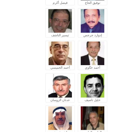
توفيق الحاج
فيصل أكرم
إدوارد جرجس
تيسير الناشف
أحمد ختّاوي
أحمد الخميسي
خليل ناصيف
عدنان الروسان