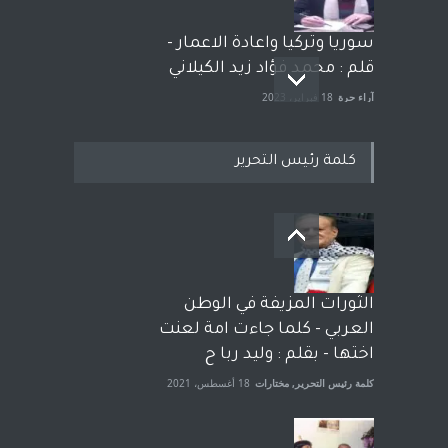
سوريا وتركيا واعادة الاعمار -
قلم : محمد فؤاد زيد الكيلاني
آراء حرة
18 فبراير، 2023
كلمة رئيس التحرير
بعد معارك قضائية طاحنة كتب
وترافع فيها بنفسه مرة اخرى..
الشيخ طارق يوسف يقهر
الحكومة الأمريكية ، فأعطوه
الثورات المزيفة في الوطن
الجنسية عن يد وهم صاغرون،
العربي - كلما جاءت امة لعنت
آراء حرة
,
مختارات
7 أبريل، 2023
اختها - بقلم : وليد ربا ح
كلمة رئيس التحرير
,
مختارات
18 أغسطس، 2021