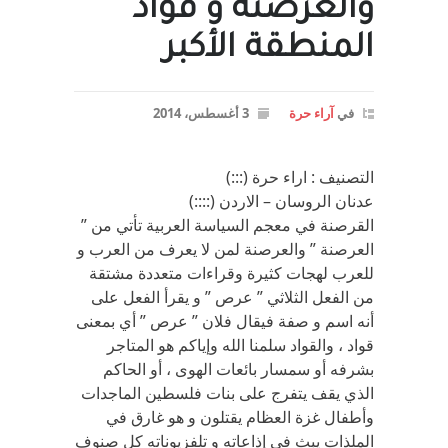
والعرصنة و قواد
المنطقة الأكبر
في
آراء حرة
3 أغسطس، 2014
التصنيف : اراء حرة (:::)
عدنان الروسان – الاردن (::::)
القرصنة في معجم السياسة العربية تأتي من ”
العرصنة ” والعرصنة لمن لا يعرف من العرب و
للعرب لهجات كثيرة وقراءات متعددة مشتقة
من الفعل الثلاثي ” عرص ” و يقرأ الفعل على
أنه اسم و صفة فيقال فلان ” عرص ” أي بمعنى
قواد ، والقواد سلمنا الله وإياكم هو المتاجر
بشرفه أو سمسار بائعات الهوى ، أو الحاكم
الذي يقف يتفرج على بنات فلسطين الماجدات
وأطفال غزة العظام يقتلون و هو غارق في
الملذات يبث في إذاعاته و تلفزيوناته كل صنوف