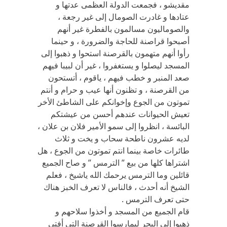
مقديشو ، فجمعت الدولة العظمى عدتها و
عتادها و غادرت الصومال إلى غير رجعة ،
والصوماليون مسالمون بالفطرة غير أنهم
أصبحوا قراصنة للحاجة والضرورة ، و حينما
رأوا أنهم متهمون بالقرصنة استحوا و ذهبوا إلى
المسجد ليصلوا و يستغفروا ، غير أن لبيبا فيهم
صعد المنبر و خطب فيهم ، ياقوم ، أتستحون
من القرصنة ، و تظنون أنها عيب و حرام و أنتم
تموتون من الجوع وإخوانكم على الشاطئ الأخر
تعيش الحيوانات عندهم أحسن من عيشتكم
البائسة ، انظروا إلى سمو الأمير فلان بن علان ،
لديه عشرون ناطحة سحاب و يخت و ثلاث
طائرات خاصة بينما انتم تموتون من الجوع ، هل
اشتراها كلها من بيع ” الترمس ” و صاح الجميع
قائلين وما الترمس يرحمك الله ياشيخ ، فعلم
الشيخ أنه أحدث ، فالناس لا تعرف الخبز هناك
حتى تعرف الترمس .
قام الجميع من المسجد و أخذوا سلاحهم و
ذهبوا إلى البحر ليمارسوا القرصنة التي أفتى