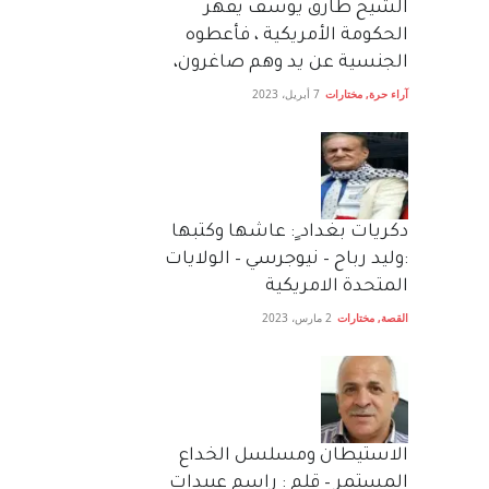
الشيخ طارق يوسف يقهر
الحكومة الأمريكية ، فأعطوه
الجنسية عن يد وهم صاغرون،
آراء حرة
,
مختارات
7 أبريل، 2023
دكريات بغداد ٍ: عاشها وكتبها
:وليد رباح – نيوجرسي – الولايات
المتحدة الامريكية
القصة
,
مختارات
2 مارس، 2023
الاستيطان ومسلسل الخداع
المستمر – قلم : راسم عبيدات