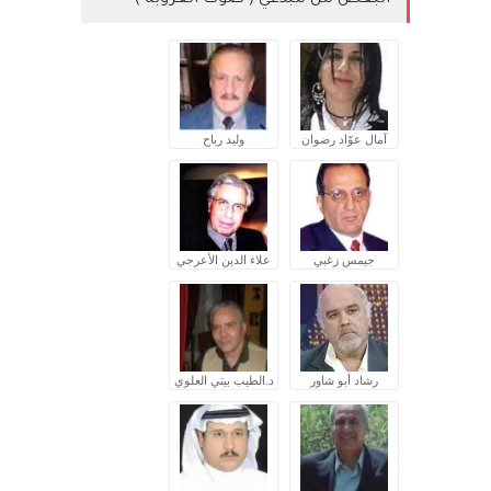
البعض من مبدعي ( صوت العروبة )
آمال عوّاد رضوان
وليد رباح
جيمس زغبي
علاء الدين الأعرجي
رشاد أبو شاور
د.الطيب بيتي العلوي