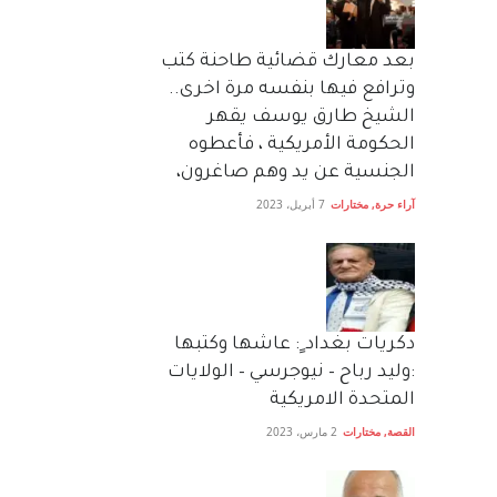
بعد معارك قضائية طاحنة كتب
وترافع فيها بنفسه مرة اخرى..
الشيخ طارق يوسف يقهر
الحكومة الأمريكية ، فأعطوه
الجنسية عن يد وهم صاغرون،
آراء حرة
,
مختارات
7 أبريل، 2023
دكريات بغداد ٍ: عاشها وكتبها
:وليد رباح – نيوجرسي – الولايات
المتحدة الامريكية
القصة
,
مختارات
2 مارس، 2023