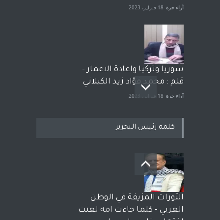
آراء حرة
18 فبراير، 2023
سوريا وتركيا واعادة الاعمار -
قلم : محمد فؤاد زيد الكيلاني
آراء حرة
18 فبراير، 2023
كلمة رئيس التحرير
بعد معارك قضائية طاحنة كتب
وترافع فيها بنفسه مرة اخرى..
الشيخ طارق يوسف يقهر
الحكومة الأمريكية ، فأعطوه
الثورات المزيفة في الوطن
الجنسية عن يد وهم صاغرون،
العربي - كلما جاءت امة لعنت