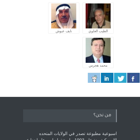
الطيب العلوي
نايف عبوش
محمد هجرس
من نحن؟
اسبوعية مطبوعة تصدر في الولايات المتحده
الامريكية منذ عام 1993 ، لم ‏تنقطع اسبوعا واحدا عن