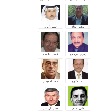
توفيق الحاج
فيصل أكرم
إدوارد جرجس
تيسير الناشف
أحمد ختّاوي
أحمد الخميسي
خليل ناصيف
عدنان الروسان