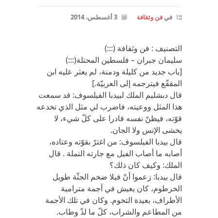
في
فن وثقافة
3 أغسطس، 2014
التصنيف : فن وثقافة (:::)
سليمان جبران – فلسطين المحتلة(:::)
[باب جديد من كليلة ودمنة، لم يعثر عليه ابن
المقفّع فيترجمه إلى العربيّة.]
قال دبشليم الملك لبيدبا الفيلسوف: قد سمعت
هذا المثل ووعيته، فاضرب لي مثل الذي تخدعه
قوّته، فيظنّ نفسه قادرا على كلّ شيء، لا
يخشى الإنس ولا الجان.
قال بيدبا الفيلسوف: من اغترّ بقوّته وعتاده،
أصابه ما أصاب الفيل مع جارته النملة . قال
الملك: وكيف كان ذلك؟
قال بيدبا: زعموا أنّ فيلا ضخم الجثّة طويل
الخرطوم، كان يعيش في أجمة مترامية
الأطراف، بعيدة التخوم. وكان في تلك الأجمة
من المطاعم والشراب، كلّ ما لذّ وطاب.