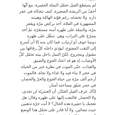
لم يستطع الفيل تحمّل النملة الحقيرة، مع أنّها
أخفّ من الريشة الصغيرة. كيف تتحدّاه في عقر
داره ولا تخشاه، رغم قوّته الهائلة وهيبته
المشهورة في الفلاة. أخذ يركض مرّة ويقفز
مرّة، والنملة على طهره آمنة مستقرّة. ثمّ أخذ
يتمرّغ على التراب، وهي تتنقّل على ظهره
دونما خوف أو ارتياب. فما كان منه إلا أن أسرع
إلى الثقب المفتوح، ليؤذي داخله كلّ رفاقها بين
مقتول ومجروح. لكنّ النمل داخل بيته تحمّل كلّ
الأوصاب، إذ هو قد اعتاد الجوع والضيق
والعذاب. حتّى الموت في نظره خير من الحياة،
في جحر لا ماء فيه ولا غذاء ولا نجاة. فالموت
أرحم ألف مرّة من حياة الجوع والحرّ والحصار،
في جحر ضيّق مساحته أمتار.
إذّاك عرف الفيل الجبّار، أن العنتريّة لن تجدي،
ولا الحصار. فالتفت إليها على ظهره وقال: هل
تعجبك يا حقيرة هذه الحال؟ لا أنت حرّة تذهبين
حيث تشائين، ولا أنا قادر على تحمّل هذا الوضع