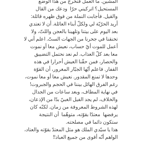
المشين. ما العمل فنخرج من هذا الوضع
المستحيل؟ اتركيني حرّا ودعك من القال
والقيل. فأجابت النملة من فوق ظهره قائلة:
أريد الحرّيّة لي ولكلّ أبناء العائلة. أن لا تعتدي
بعد اليوم على بيتنا وتلهينا بالعجن واللتّ، ولا
تخنقنا في جحرنا من الجهات الستّ. اعلم أني لا
أعمل للموت أيّ حساب، نعيش معا أو نموت
معا بعد كلّ العذاب. لم نعد نحتمل التضييق
والحصار، فمن حقّنا العيش أحرارا في هذه
القفار. فاعلم أيّها الجبّار المغرور، أن القوّة
وحدها لا تمنع المقدور. نعيش معا أو معا نموت،
رغم الفرق الهائل بيننا في الحجم والجبروت!
في نهاية المطاف، وبعد ساعات من الجدال
والخلاف، لم يجد الفيل الغبيّ بدّا من الإذعان،
لهذه الشروط المعروفة من زمان. لكنّه كان
يرفضها معتدّا بقوّته، متوهّما أن النتيجة
ستكون دائما في مصلحته.
هذا يا سيّدي الملك هو مثل المعتدّ بقوّته والعتاد،
الواهم أنّه أقوى من جميع العباد!!