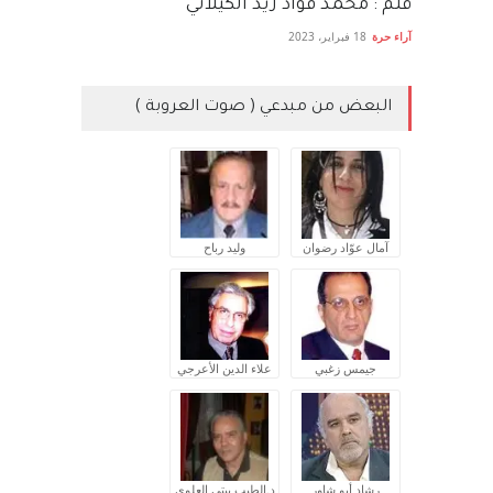
قلم : محمد فؤاد زيد الكيلاني
آراء حرة
18 فبراير، 2023
البعض من مبدعي ( صوت العروبة )
آمال عوّاد رضوان
وليد رباح
جيمس زغبي
علاء الدين الأعرجي
رشاد أبو شاور
د.الطيب بيتي العلوي