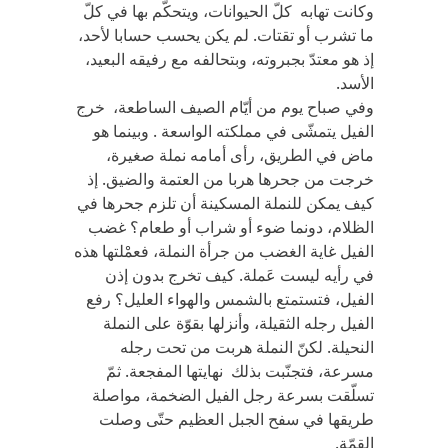
وكانت تهابه كلّ الحيوانات، ويتحكّم بها في كلّ
ما تشرب أو تقتات. لم يكن يحسب حسابا لأحد،
إذ هو معتدّ بجبروته، وبتحالفه مع رفيقه البعيد،
الأسد.
وفي صباح يوم من أيّام الصيف الساطعة، خرج
الفيل يتمشّى في مملكته الواسعة . وبينما هو
ماض في الطريق، رأى أمامه نملة صغيرة،
خرجت من جحرها هربا من العتمة والضيق. إذ
كيف يمكن للنملة المسكينة أن تلزم جحرها في
الظلام، دونما ضوء أو شراب أو طعام؟ غضب
الفيل غاية الغضب من جرأة النملة، فعمْلتها هذه
في رأيه ليست عَملة. كيف تخرج بدون إذن
الفيل، فتستمتع بالشمس والهواء العليل؟ رفع
الفيل رجله الثقيلة، وأنزلها بقوّة على النملة
النحيلة. لكنّ النملة هربت من تحت رجله
مسرعة، فتجنّبت بذلك نهايتها المفجعة. ثمّ
تسلّقت بسرعة رجل الفيل الضخمة، مواصلة
طريقها في سفح الجبل العظيم حتّى وصلت
القمّة.